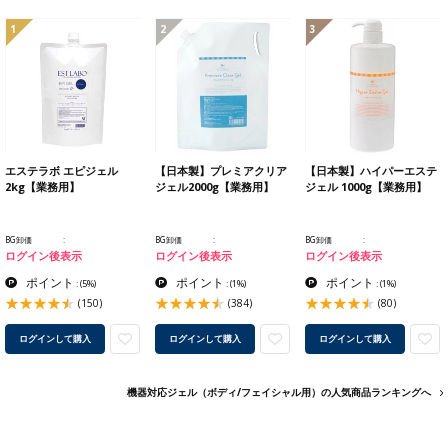
1
2
3
エステラボ エピジェル
【日本製】プレミアクリア
【日本製】ハイパーエステ
2kg【業務用】
ジェル2000g【業務用】
ジェル 1000g【業務用】
BG卸価
BG卸価
BG卸価
ログイン後表示
ログイン後表示
ログイン後表示
ポイント
ポイント
ポイント
:
(5%)
:
(1%)
:
(1%)
(150)
(384)
(80)
ログインして購入
ログインして購入
ログインして購入
機器対応ジェル（ボディ/フェイシャル用）の人気商品ランキングへ