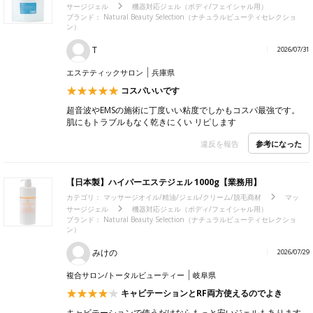
サージジェル
機器対応ジェル（ボディ/フェイシャル用）
ブランド：
Natural Beauty Selection（ナチュラルビューティセレクショ
ン）
T
2026/07/31
エステティックサロン
兵庫県
コスパいいです
超音波やEMSの施術に丁度いい粘度でしかもコスパ最強です。
肌にもトラブルもなく乾きにくい リピします
参考になった
違反を報告
【日本製】ハイパーエステジェル 1000g【業務用】
カテゴリ：
マッサージオイル/精油/ジェル/クリーム/脱毛商材
マッ
サージジェル
機器対応ジェル（ボディ/フェイシャル用）
ブランド：
Natural Beauty Selection（ナチュラルビューティセレクショ
ン）
みけの
2026/07/29
複合サロン/トータルビューティー
岐阜県
キャビテーションとRF両方使えるのでよき
キャビテーションで使うだけならもっと安いジェルもあります