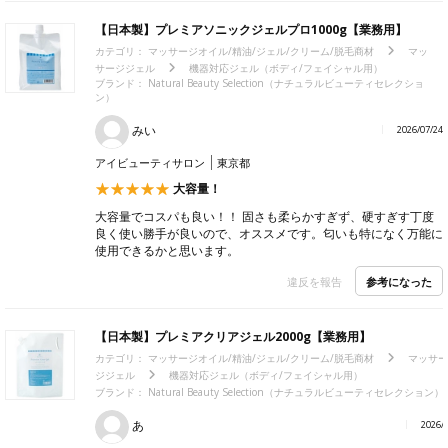
【日本製】プレミアソニックジェルプロ1000g【業務用】
カテゴリ：
マッサージオイル/精油/ジェル/クリーム/脱毛商材
マッ
サージジェル
機器対応ジェル（ボディ/フェイシャル用）
ブランド：
Natural Beauty Selection（ナチュラルビューティセレクショ
ン）
みい
2026/07/24
アイビューティサロン
東京都
大容量！
大容量でコスパも良い！！ 固さも柔らかすぎず、硬すぎす丁度
良く使い勝手が良いので、オススメです。匂いも特になく万能に
使用できるかと思います。
参考になった
違反を報告
【日本製】プレミアクリアジェル2000g【業務用】
カテゴリ：
マッサージオイル/精油/ジェル/クリーム/脱毛商材
マッサー
ジジェル
機器対応ジェル（ボディ/フェイシャル用）
ブランド：
Natural Beauty Selection（ナチュラルビューティセレクション）
あ
2026/