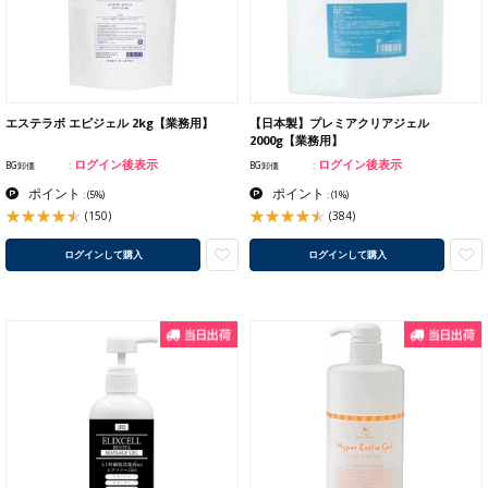
エステラボ エピジェル 2kg【業務用】
【日本製】プレミアクリアジェル
2000g【業務用】
ログイン後表示
ログイン後表示
BG卸価
BG卸価
ポイント
ポイント
:
(5%)
:
(1%)
(150)
(384)
ログインして購入
ログインして購入