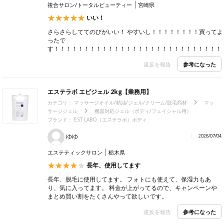
複合サロン/トータルビューティー
宮崎県
いい！
さらさらしててのびがいい！ やすいし！！！！！！！！買ってよ
ったで
す！！！！！！！！！！！！！！！！！！！！！！！！！！！！
参考になった
違反を報告
エステラボ エピジェル 2kg【業務用】
カテゴリ：
マッサージオイル/精油/ジェル/クリーム/脱毛商材
マッ
サージジェル
機器対応ジェル（ボディ/フェイシャル用）
ブランド：
EST LABO（エステラボ）ボディ
ゆゆ
2026/07/04
エステティックサロン
栃木県
長年、使用してます
長年、脱毛に使用してます。 フォトにも使えて、保湿力もあ
り、気に入ってます。 料金が上がってるので、キャンペーンや
まとめ買い割をたくさんやって欲しいです。
参考になった
違反を報告