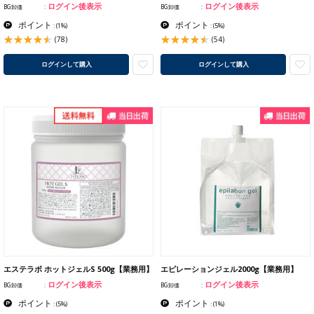
ログイン後表示
ログイン後表示
BG卸価
BG卸価
ポイント
ポイント
:
(1%)
:
(5%)
(78)
(54)
ログインして購入
ログインして購入
エステラボ ホットジェルS 500g【業務用】
エピレーションジェル2000g【業務用】
ログイン後表示
ログイン後表示
BG卸価
BG卸価
ポイント
ポイント
:
(5%)
:
(1%)