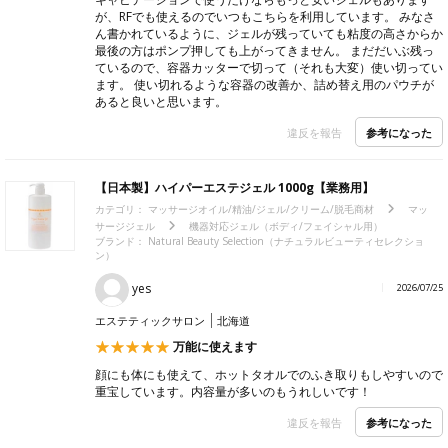
が、RFでも使えるのでいつもこちらを利用しています。 みなさ
ん書かれているように、ジェルが残っていても粘度の高さからか
最後の方はポンプ押しても上がってきません。 まだだいぶ残っ
ているので、容器カッターで切って（それも大変）使い切ってい
ます。 使い切れるような容器の改善か、詰め替え用のパウチが
あると良いと思います。
参考になった
違反を報告
【日本製】ハイパーエステジェル 1000g【業務用】
カテゴリ：
マッサージオイル/精油/ジェル/クリーム/脱毛商材
マッ
サージジェル
機器対応ジェル（ボディ/フェイシャル用）
ブランド：
Natural Beauty Selection（ナチュラルビューティセレクショ
ン）
yes
2026/07/25
エステティックサロン
北海道
万能に使えます
顔にも体にも使えて、ホットタオルでのふき取りもしやすいので
重宝しています。内容量が多いのもうれしいです！
参考になった
違反を報告