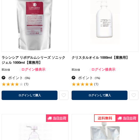
ラシンシア リポデルムシリーズ ソニック
クリスタルオイル 1000ml【業務用】
ジェル 1000ml【業務用】
ログイン後表示
ログイン後表示
BG卸価
BG卸価
ポイント
ポイント
:
(5%)
:
(1%)
(1)
(1)
ログインして購入
ログインして購入