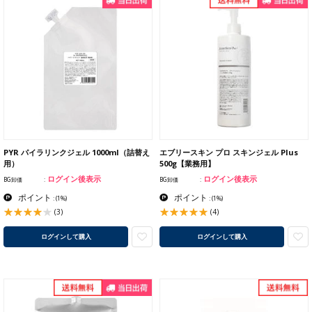
PYR パイラリンクジェル 1000ml（詰替え
エブリースキン プロ スキンジェル Plus
用）
500g【業務用】
ログイン後表示
ログイン後表示
BG卸価
BG卸価
ポイント
ポイント
:
(1%)
:
(1%)
(3)
(4)
ログインして購入
ログインして購入