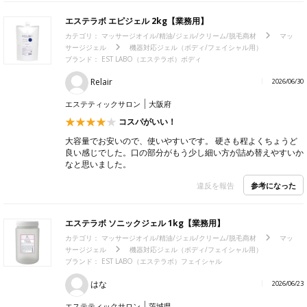
エステラボ エピジェル 2kg【業務用】
カテゴリ：
マッサージオイル/精油/ジェル/クリーム/脱毛商材
マッ
サージジェル
機器対応ジェル（ボディ/フェイシャル用）
ブランド：
EST LABO（エステラボ）ボディ
Relair
2026/06/30
エステティックサロン
大阪府
コスパがいい！
大容量でお安いので、使いやすいです。 硬さも程よくちょうど
良い感じでした。口の部分がもう少し細い方が詰め替えやすいか
なと思いました。
参考になった
違反を報告
エステラボ ソニックジェル 1kg【業務用】
カテゴリ：
マッサージオイル/精油/ジェル/クリーム/脱毛商材
マッ
サージジェル
機器対応ジェル（ボディ/フェイシャル用）
ブランド：
EST LABO（エステラボ）フェイシャル
はな
2026/06/23
エステティックサロン
茨城県