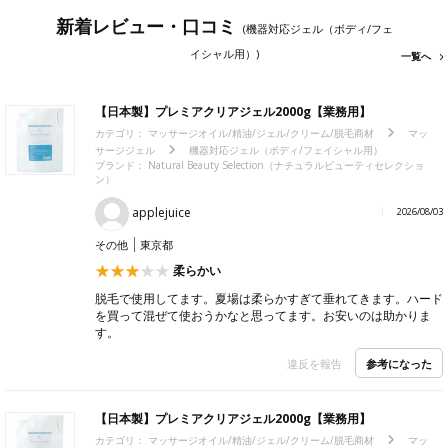
新着レビュー・口コミ
(機器対応ジェル（ボディ/フェ
イシャル用）)
一覧へ
【日本製】プレミアクリアジェル2000g【業務用】
カテゴリ：
マッサージオイル/精油/ジェル/クリーム/脱毛商材
マッ
サージジェル
機器対応ジェル（ボディ/フェイシャル用）
ブランド：
Natural Beauty Selection（ナチュラルビューティセレクショ
ン）
applejuice
2026/08/03
その他
東京都
柔らかい
脱毛で使用してます。夏場は柔らかすぎて垂れてきます。ハード
を買って混ぜて使おうかなと思ってます。お安いのは助かりま
す。
参考になった
違反を報告
【日本製】プレミアクリアジェル2000g【業務用】
カテゴリ：
マッサージオイル/精油/ジェル/クリーム/脱毛商材
マッ