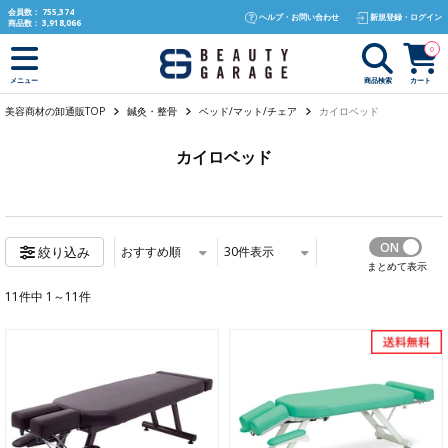
text.skipToContent
text.skipToNavigation
会員数：
755,374
ヘルプ・お問い合わせ
新規登録・ログイン
商品数：
3,918,066
0
商品検索
カート
メニュー
美容商材の卸通販TOP
鍼灸・整骨
ベッド/マット/チェア
カイロベッド
カイロベッド
おすすめ順
30
件表示
絞り込み
まとめて表示
11件中 1～11件