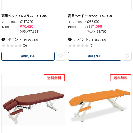
高田ベッド SDスリム TB-1053
高田ベッド ヘルシオ TB-1505
¥117,700
¥286,000
メーカー価格
メーカー価格
¥70,620
¥171,600
BG卸価
BG卸価
(税込¥77,682)
(税込¥188,760)
ポイント
ポイント
: 5649pt
(8%)
: 13728pt
(8%)
(0)
(0)
詳細を見る
詳細を見る