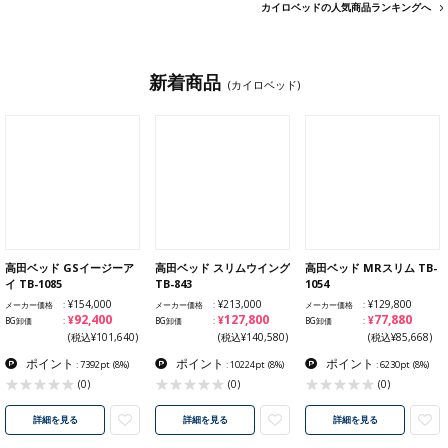
カイロベッドの人気商品ランキングへ
新着商品
(カイロベッド)
高田ベッド GSイージーア
高田ベッド スリムウイング
高田ベッド MRスリム TB-
イ TB-1085
TB-843
1054
¥154,000
¥213,000
¥129,800
メーカー価格
メーカー価格
メーカー価格
¥92,400
¥127,800
¥77,880
BG卸価
BG卸価
BG卸価
(税込¥101,640)
(税込¥140,580)
(税込¥85,668)
ポイント
ポイント
ポイント
: 7392pt
(8%)
: 10224pt
(8%)
: 6230pt
(8%)
(0)
(0)
(0)
詳細を見る
詳細を見る
詳細を見る