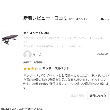
新着レビュー・口コミ
(カイロベッド)
一覧へ
カイロベッドC-263
カテゴリ：
エステベッド/リクライニングチェア・ソファ
カイロベ
ッド
ブランド：
BEAUTY GARAGE（ビューティガレージ）
らーじ
2025/05/01
美容室
福岡県
マッサージ用ベット
マッサージサロンのベットとして購入しましたが、ギシギシとい
う音が結構なるので無音だと気になると思います。 クッション
性や、施術での使い勝手は良いので少し惜しい商品だなと感じま
す。
参考になった
違反を報告
商品のレビューにご協力ください。