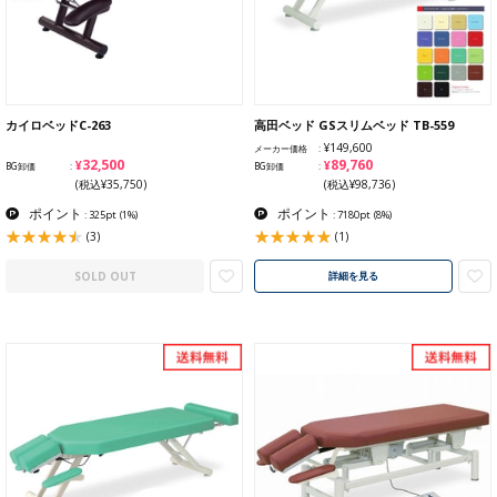
カイロベッドC-263
高田ベッド GSスリムベッド TB-559
¥149,600
メーカー価格
¥32,500
¥89,760
BG卸価
BG卸価
(税込¥35,750)
(税込¥98,736)
ポイント
ポイント
: 325pt
(1%)
: 7180pt
(8%)
(3)
(1)
SOLD OUT
詳細を見る