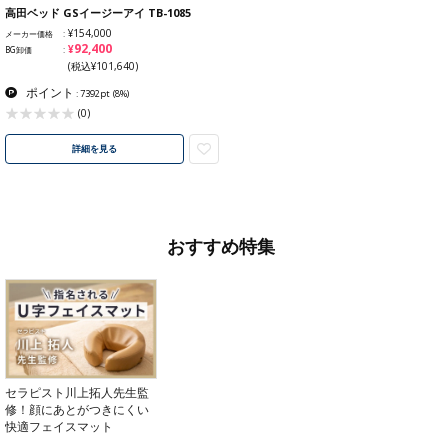
高田ベッド GSイージーアイ TB-1085
¥154,000
メーカー価格
¥92,400
BG卸価
(税込¥101,640)
ポイント
: 7392pt
(8%)
(0)
詳細を見る
おすすめ特集
セラピスト川上拓人先生監
修！顔にあとがつきにくい
快適フェイスマット