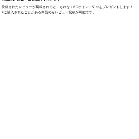
投稿されたレビューが掲載されると、もれなくBGポイント50ptをプレゼントします！
※ご購入されたことがある商品のみレビュー投稿が可能です。
購入履歴からレビューを書く
ヘルプ・お問い合わせ
AIカスタマーサポートがご質問にお答えします。
お気軽にご質問ください。
3,000円以上通常送料無料
17時迄注文で最短当日出荷
ご注文：0120-974-554
修理：0120-919-969
10：00～18：00(日・祝除く)
10：00～18：00(日・祝除く)
ショールーム・ストアのご案内
ご利用ガイド