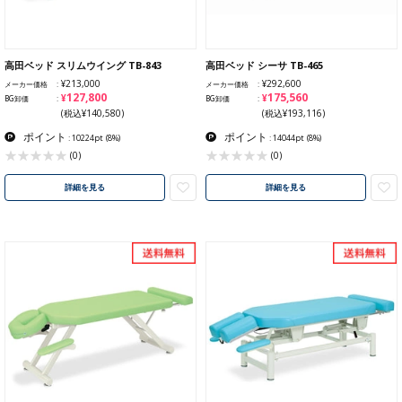
高田ベッド スリムウイング TB-843
高田ベッド シーサ TB-465
¥213,000
¥292,600
メーカー価格
メーカー価格
¥127,800
¥175,560
BG卸価
BG卸価
(税込¥140,580)
(税込¥193,116)
ポイント
ポイント
: 10224pt
(8%)
: 14044pt
(8%)
(0)
(0)
詳細を見る
詳細を見る