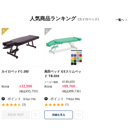
人気商品ランキング
(カイロベッド)
一覧へ
1
2
カイロベッドC-263
高田ベッド GSスリムベッ
ド TB-559
¥149,600
メーカー価格
¥32,500
¥89,760
BG卸価
BG卸価
(税込¥35,750)
(税込¥98,736)
ポイント
ポイント
: 325pt
(1%)
: 7180pt
(8%)
(3)
(1)
SOLD OUT
詳細を見る