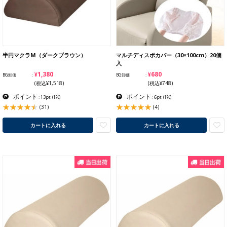
半円マクラM（ダークブラウン）
マルチディスポカバー（30×100cm）20個
入
¥1,380
¥680
BG卸価
BG卸価
(税込¥1,518)
(税込¥748)
ポイント
ポイント
: 13pt
(1%)
: 6pt
(1%)
(31)
(4)
カートに入れる
カートに入れる