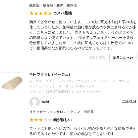
鍼灸院・整骨院・整体
福岡県
コスパ最強
胸当てと合わせて使っています。 この枕に変える前はU字の枕を
使っていましたが、施術後の顔に痕が残るのを気にされる方が多
く、こちらに変えました。 固さもちょうど良く、今のところ何
の問題もなく使えています。 今まではフェイスペーパーを２枚
分使用していましたが、この枕に変えてからは１枚分でいいの
で、物価高のなか節約になるので助かっています。
参考になった
違反を報告
半円マクラL（ベージュ）
カテゴリ：
エステベッド/リクライニングチェア・ソファ
マクラ/
クッション/マット
角マクラ/半円マクラ
ブランド：
BEAUTY GARAGE（ビューティガレージ）
maki
2026/03/25
リラクゼーションサロン・アロマ
兵庫県
幅が欲しい
フットにも使いたいので、もう少し幅があると色々な箇所で使え
るのでありがたいです。使い心地はとてもよいです。