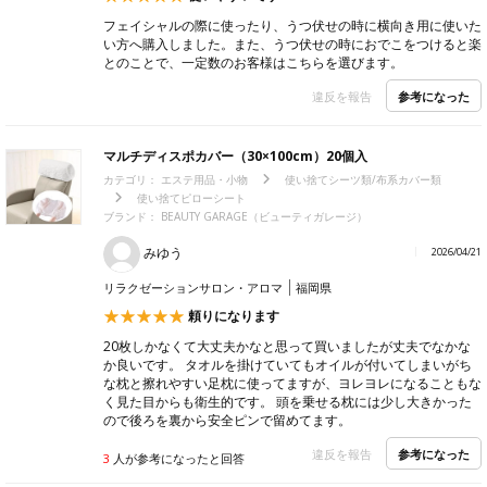
フェイシャルの際に使ったり、うつ伏せの時に横向き用に使いた
い方へ購入しました。また、うつ伏せの時におでこをつけると楽
とのことで、一定数のお客様はこちらを選びます。
参考になった
違反を報告
マルチディスポカバー（30×100cm）20個入
カテゴリ：
エステ用品・小物
使い捨てシーツ類/布系カバー類
使い捨てピローシート
ブランド：
BEAUTY GARAGE（ビューティガレージ）
みゆう
2026/04/21
リラクゼーションサロン・アロマ
福岡県
頼りになります
20枚しかなくて大丈夫かなと思って買いましたが丈夫でなかな
か良いです。 タオルを掛けていてもオイルが付いてしまいがち
な枕と擦れやすい足枕に使ってますが、ヨレヨレになることもな
く見た目からも衛生的です。 頭を乗せる枕には少し大きかった
ので後ろを裏から安全ピンで留めてます。
参考になった
違反を報告
3
人が参考になったと回答