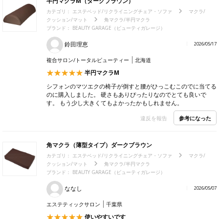
半円マクラM（ダークブラウン）
カテゴリ：
エステベッド/リクライニングチェア・ソファ
マクラ/
クッション/マット
角マクラ/半円マクラ
ブランド：
BEAUTY GARAGE（ビューティガレージ）
鈴田理恵
2026/05/17
複合サロン/トータルビューティー
北海道
半円マクラM
シフォンのマツエクの椅子が倒すと腰がひっこむこのでに当てる
のに購入しました。 硬さもありぴったりなのでとても良いで
す。 もう少し大きくてもよかったかもしれません。
参考になった
違反を報告
角マクラ（薄型タイプ）ダークブラウン
カテゴリ：
エステベッド/リクライニングチェア・ソファ
マクラ/
クッション/マット
角マクラ/半円マクラ
ブランド：
BEAUTY GARAGE（ビューティガレージ）
ななし
2026/05/07
エステティックサロン
千葉県
使いやすいです