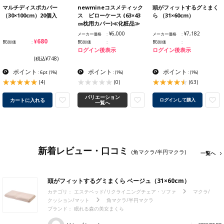
マルチディスポカバー
newmineコスメティック
頭がフィットするグミまく
（30×100cm）20個入
ス ピローケース (63×43
ら （31×60cm）
㎝枕用カバー)≪化粧品≫
¥6,000
¥7,182
メーカー価格
メーカー価格
¥680
BG卸価
BG卸価
BG卸価
ログイン後表示
ログイン後表示
(税込¥748)
ポイント
ポイント
ポイント
: 6pt
(1%)
:
(1%)
:
(1%)
(4)
(0)
(63)
バリエーション
カートに入れる
ログインして購入
一覧へ
新着レビュー・口コミ
(角マクラ/半円マクラ)
一覧へ
頭がフィットするグミまくら ベージュ（31×60cm）
カテゴリ：
エステベッド/リクライニングチェア・ソファ
マクラ/
クッション/マット
角マクラ/半円マクラ
ブランド：
眠れる森の美女まくら