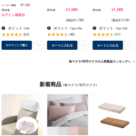
¥7,182
メーカー価格
¥1,580
¥1,380
BG卸価
BG卸価
BG卸価
ログイン後表示
(税込¥1,738)
(税込¥1,518)
ポイント
ポイント
ポイント
:
(1%)
: 15pt
(1%)
: 13pt
(1%)
(63)
(48)
(31)
カートに入れる
カートに入れる
ログインして購入
角マクラ/半円マクラの人気商品ランキングへ
新着商品
(角マクラ/半円マクラ)