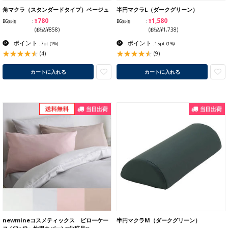
角マクラ（スタンダードタイプ）ベージュ
半円マクラL（ダークグリーン）
¥780
¥1,580
BG卸価
BG卸価
(税込¥858)
(税込¥1,738)
ポイント
ポイント
: 7pt
(1%)
: 15pt
(1%)
(4)
(9)
カートに入れる
カートに入れる
newmineコスメティックス ピローケー
半円マクラM（ダークグリーン）