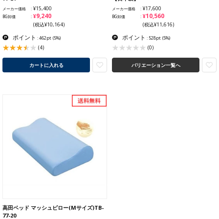
¥15,400
¥17,600
メーカー価格
メーカー価格
¥9,240
¥10,560
BG卸価
BG卸価
(税込¥10,164)
(税込¥11,616)
ポイント
ポイント
: 462pt
(5%)
: 528pt
(5%)
(4)
(0)
カートに入れる
バリエーション一覧へ
高田ベッド マッシュピロー(Mサイズ)TB-
77-20