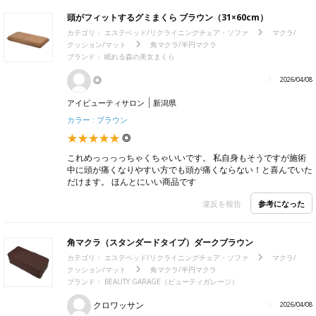
頭がフィットするグミまくら ブラウン（31×60cm）
カテゴリ：
エステベッド/リクライニングチェア・ソファ
マクラ/
クッション/マット
角マクラ/半円マクラ
ブランド：
眠れる森の美女まくら
◎
2026/04/08
アイビューティサロン
新潟県
カラー : ブラウン
◎
これめっっっっちゃくちゃいいです。 私自身もそうですが施術
中に頭が痛くなりやすい方でも頭が痛くならない！と喜んでいた
だけます。 ほんとにいい商品です
参考になった
違反を報告
角マクラ（スタンダードタイプ）ダークブラウン
カテゴリ：
エステベッド/リクライニングチェア・ソファ
マクラ/
クッション/マット
角マクラ/半円マクラ
ブランド：
BEAUTY GARAGE（ビューティガレージ）
クロワッサン
2026/04/08