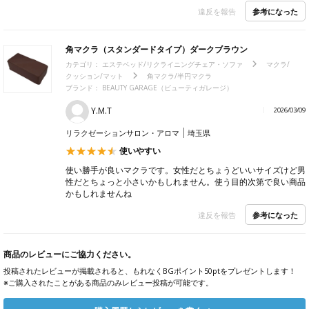
参考になった
違反を報告
角マクラ（スタンダードタイプ）ダークブラウン
カテゴリ：
エステベッド/リクライニングチェア・ソファ
マクラ/
クッション/マット
角マクラ/半円マクラ
ブランド：
BEAUTY GARAGE（ビューティガレージ）
Y.M.T
2026/03/09
リラクゼーションサロン・アロマ
埼玉県
使いやすい
使い勝手が良いマクラです。女性だとちょうどいいサイズけど男
性だとちょっと小さいかもしれません。使う目的次第で良い商品
かもしれませんね
参考になった
違反を報告
商品のレビューにご協力ください。
投稿されたレビューが掲載されると、もれなくBGポイント50ptをプレゼントします！
※ご購入されたことがある商品のみレビュー投稿が可能です。