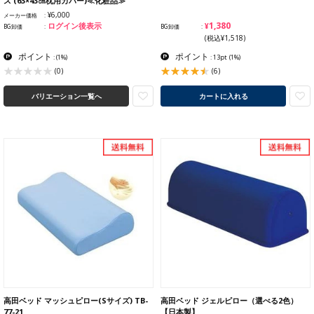
ス (63×43㎝枕用カバー)≪化粧品≫
¥6,000
メーカー価格
¥1,380
ログイン後表示
BG卸価
BG卸価
(税込¥1,518)
ポイント
ポイント
:
(1%)
: 13pt
(1%)
(6)
(0)
バリエーション一覧へ
カートに入れる
高田ベッド マッシュピロー(Sサイズ) TB-
高田ベッド ジェルピロー（選べる2色）
77-21
【日本製】