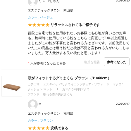
リンゴちゃん
2026/06/20
エステティックサロン
岡山県
カラー : ベージュ
リラックスされてるご様子です
普段ご自宅で枕を使用されないお客様にも心地が良いとのお声
も。施術時に使用している枕をこちらに変更して1年以上経過し
ましたがこの枕が不要だと言われる方はゼロです。以前使用して
いたこの商品とは違う枕だと枕は不要と言われる方がいらっしゃ
いました。万人受けする良い枕だと思います！
参考になった
違反を報告
1
人が参考になったと回答
頭がフィットするグミまくら ブラウン（31×60cm）
カテゴリ：
エステベッド/リクライニングチェア・ソファ
マクラ/
クッション/マット
角マクラ/半円マクラ
ブランド：
眠れる森の美女まくら
M
2026/06/17
エステティックサロン
福岡県
カラー : ブラウン
安眠できる