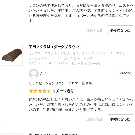
サロンの枕で使用しており、お客様から購入希望のリクエストを
いただきました。施術中もこの枕を使用する前よりぐっすり眠ら
れる方が増えた気がします。カバーも洗えるので清潔に保てま
す。
参考になった
違反を報告
半円マクラM（ダークブラウン）
カテゴリ：
エステベッド/リクライニングチェア・ソファ
マクラ/
クッション/マット
角マクラ/半円マクラ
ブランド：
BEAUTY GARAGE（ビューティガレージ）
ささ
2026/05/18
リラクゼーションサロン・アロマ
広島県
イメージ通り
仰向けの枕にしようと思いこうに。高さや幅などちょうどよかっ
た。ただ、以前も購入したがこの手の生地はボロボロになりやす
いので、定期的に買い替えないと剥げてくる。
参考になった
違反を報告