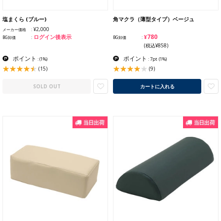
塩まくら (ブルー)
角マクラ（薄型タイプ）ベージュ
¥2,000
メーカー価格
¥780
ログイン後表示
BG卸価
BG卸価
(税込¥858)
ポイント
ポイント
:
(1%)
: 7pt
(1%)
(15)
(9)
SOLD OUT
カートに入れる