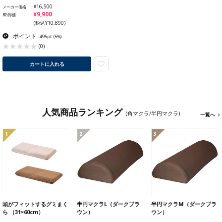
¥16,500
メーカー価格
¥9,900
BG卸価
(税込¥10,890)
ポイント
: 495pt
(5%)
(0)
カートに入れる
人気商品ランキング
(角マクラ/半円マクラ)
一覧へ
1
2
3
頭がフィットするグミまく
半円マクラL（ダークブラ
半円マクラM（ダークブラ
ら （31×60cm）
ウン）
ウン）