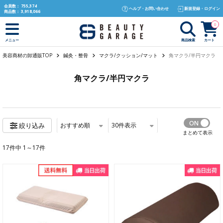
text.skipToContent
text.skipToNavigation
会員数：
755,374
ヘルプ・お問い合わせ
新規登録・ログイン
商品数：
3,918,066
0
商品検索
カート
メニュー
美容商材の卸通販TOP
鍼灸・整骨
マクラ/クッション/マット
角マクラ/半円マクラ
角マクラ/半円マクラ
おすすめ順
30
件表示
絞り込み
まとめて表示
17件中 1～17件