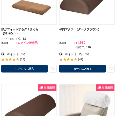
頭がフィットするグミまくら
半円マクラL（ダークブラウン）
（31×60cm）
¥7,182
メーカー価格
¥1,580
ログイン後表示
BG卸価
BG卸価
(税込¥1,738)
ポイント
ポイント
:
(1%)
: 15pt
(1%)
(63)
(48)
カートに入れる
ログインして購入