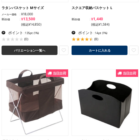
ラタンバスケット Mサイズ
スクエア収納バスケット L
¥18,000
メーカー価格
¥13,500
¥1,440
BG卸価
BG卸価
(税込¥14,850)
(税込¥1,584)
ポイント
ポイント
: 135pt
(1%)
: 14pt
(1%)
(8)
(0)
バリエーション一覧へ
カートに入れる