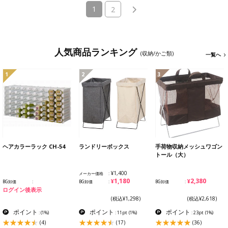
(current)
1
2
人気商品ランキング
(収納/かご類)
一覧へ
1
2
3
ヘアカラーラック CH-54
ランドリーボックス
手荷物収納メッシュワゴン
トール（大）
¥1,400
メーカー価格
¥1,180
¥2,380
BG卸価
BG卸価
BG卸価
ログイン後表示
(税込¥1,298)
(税込¥2,618)
ポイント
ポイント
ポイント
:
(1%)
: 11pt
(1%)
: 23pt
(1%)
(4)
(17)
(36)