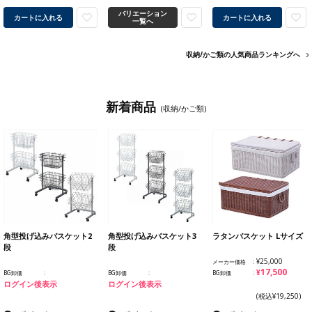
バリエーション
カートに入れる
カートに入れる
一覧へ
収納/かご類の人気商品ランキングへ
新着商品
(収納/かご類)
角型投げ込みバスケット2
角型投げ込みバスケット3
ラタンバスケット Lサイズ
段
段
¥25,000
メーカー価格
¥17,500
BG卸価
BG卸価
BG卸価
ログイン後表示
ログイン後表示
(税込¥19,250)