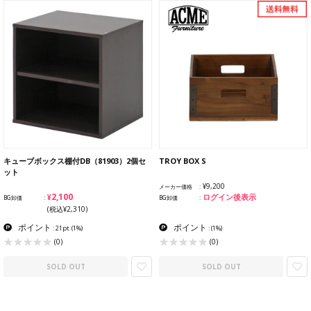
キューブボックス棚付DB（81903）2個セ
TROY BOX S
ット
¥9,200
メーカー価格
¥2,100
ログイン後表示
BG卸価
BG卸価
(税込¥2,310)
ポイント
ポイント
: 21pt
(1%)
:
(1%)
(0)
(0)
SOLD OUT
SOLD OUT