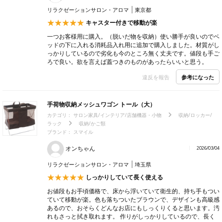
リラクゼーションサロン・アロマ
東京都
キャスター付きで移動が楽
一つお客様用に購入。（脱いだ物を収納）使い勝手が良いのでベ
ッドの下に入れる消耗品入れ用に追加で購入しました。材質がし
っかりしているので劣化も今のところ無く丈夫です。値段も手ご
ろで良い。欲を言えば蓋つきのものがあったらいいと思う。
参考になった
違反を報告
手荷物収納メッシュワゴン トール（大）
カテゴリ：
サロン家具/インテリア/店舗機器・小物
収納/ロッカー/
ラック
収納/かご類
ブランド：
スマイル
オンちゃん
2026/03/04
リラクゼーションサロン・アロマ
埼玉県
しっかりしていて長く使える
お値段もお手頃価格で、床から浮いていて衛生的、持ち手もつい
ていて移動が楽。色も落ちついたブラウンで、デザインも高級感
あるので、おそらくどんなお店にもしっくりくると思います。汚
れもさっと拭き取れます。 作りがしっかりしているので、長く