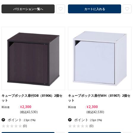
バリエーション一覧へ
カートに入れる
キューブボックス扉付DB（81906）2個セ
キューブボックス扉付WH（81907）2個セ
ット
ット
¥2,300
¥2,300
BG卸価
BG卸価
(税込¥2,530)
(税込¥2,530)
ポイント
ポイント
: 23pt
(1%)
: 23pt
(1%)
(0)
(0)