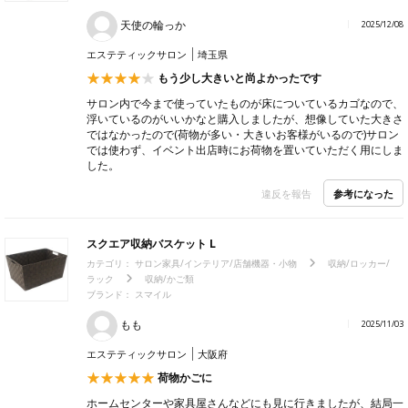
天使の輪っか
2025/12/08
エステティックサロン
埼玉県
もう少し大きいと尚よかったです
サロン内で今まで使っていたものが床についているカゴなので、
浮いているのがいいかなと購入しましたが、想像していた大きさ
ではなかったので(荷物が多い・大きいお客様がいるので)サロン
では使わず、イベント出店時にお荷物を置いていただく用にしま
した。
参考になった
違反を報告
スクエア収納バスケット L
カテゴリ：
サロン家具/インテリア/店舗機器・小物
収納/ロッカー/
ラック
収納/かご類
ブランド：
スマイル
もも
2025/11/03
エステティックサロン
大阪府
荷物かごに
ホームセンターや家具屋さんなどにも見に行きましたが、結局一