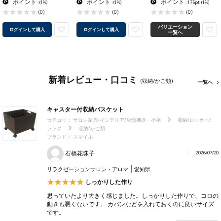
ポイント
ポイント
ポイント
:
(1%)
:
(1%)
: 175pt
(1%)
(0)
(0)
(0)
バリエーション
ログインして購入
ログインして購入
一覧へ
新着レビュー・口コミ
(収納/かご類)
一覧へ
キャスター付収納バスケット
カテゴリ：
サロン家具/インテリア/店舗機器・小物
収納/ロッカー/
ラック
収納/かご類
ブランド：
スマイル
石橋花珠子
2026/07/20
リラクゼーションサロン・アロマ
愛知県
しっかりした作り
思っていたより大きく感じました。しっかりした作りで、コロの
動きも悪くないです。 カバンなどを入れておくのに良いサイズ
です。