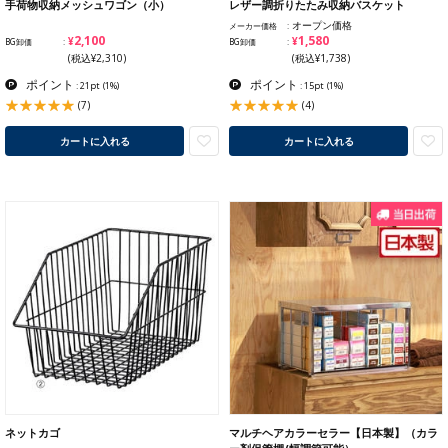
手荷物収納メッシュワゴン（小）
レザー調折りたたみ収納バスケット
オープン価格
メーカー価格
¥2,100
¥1,580
BG卸価
BG卸価
(税込¥2,310)
(税込¥1,738)
ポイント
ポイント
: 21pt
(1%)
: 15pt
(1%)
(7)
(4)
カートに入れる
カートに入れる
ネットカゴ
マルチヘアカラーセラー【日本製】（カラ