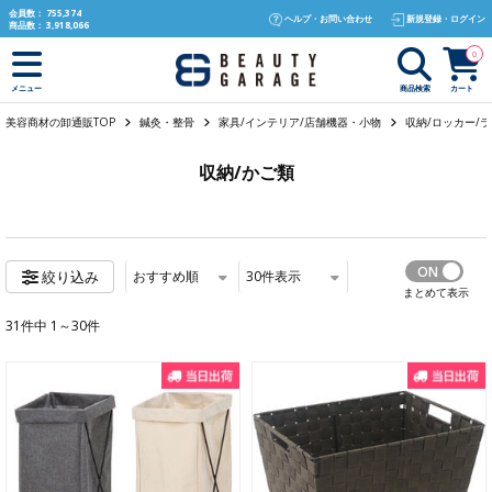
text.skipToContent
text.skipToNavigation
会員数：
755,374
ヘルプ・お問い合わせ
新規登録・ログイン
商品数：
3,918,066
0
商品検索
カート
メニュー
美容商材の卸通販TOP
鍼灸・整骨
家具/インテリア/店舗機器・小物
収納/ロッカー/
収納/かご類
おすすめ順
30
件表示
絞り込み
まとめて表示
31件中 1～30件