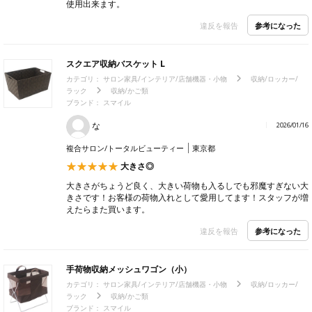
使用出来ます。
参考になった
違反を報告
スクエア収納バスケット L
カテゴリ：
サロン家具/インテリア/店舗機器・小物
収納/ロッカー/
ラック
収納/かご類
ブランド：
スマイル
な
2026/01/16
複合サロン/トータルビューティー
東京都
大きさ◎
大きさがちょうど良く、大きい荷物も入るしでも邪魔すぎない大
きさです！お客様の荷物入れとして愛用してます！スタッフが増
えたらまた買います。
参考になった
違反を報告
手荷物収納メッシュワゴン（小）
カテゴリ：
サロン家具/インテリア/店舗機器・小物
収納/ロッカー/
ラック
収納/かご類
ブランド：
スマイル