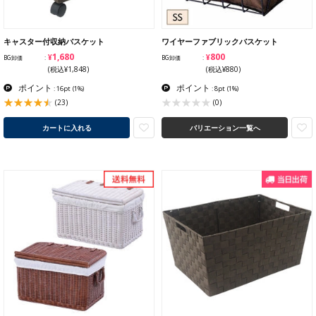
キャスター付収納バスケット
ワイヤーファブリックバスケット
¥1,680
¥800
BG卸価
BG卸価
(税込¥1,848)
(税込¥880)
ポイント
ポイント
: 16pt
(1%)
: 8pt
(1%)
(23)
(0)
カートに入れる
バリエーション一覧へ