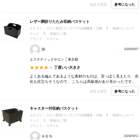
参考になった
違反を報告
レザー調折りたたみ収納バスケット
カテゴリ：
サロン家具/インテリア/店舗機器・小物
収納/ロッカー/
ラック
収納/かご類
ブランド：
スマイル
SK
2026/05/07
エステティックサロン
東京都
丁度いい大きさ
よくある編んであるような素材のものは、安っぽく見えたり、劣
化も目立ちそうなので、 こちらは高級感があり良かったです。
参考になった
違反を報告
キャスター付収納バスケット
カテゴリ：
サロン家具/インテリア/店舗機器・小物
収納/ロッカー/
ラック
収納/かご類
ブランド：
スマイル
ＨＤＮ
2026/03/12