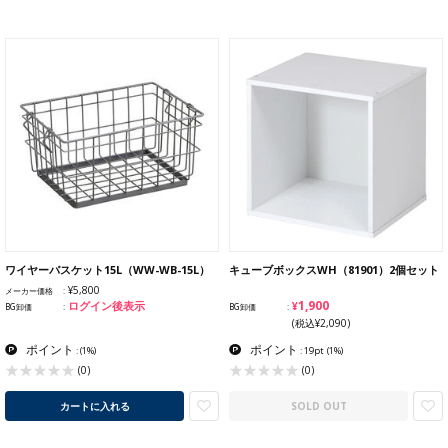
ワイヤーバスケット15L（WW-WB-15L）
キューブボックスWH（81901）2個セット
¥5,800
メーカー価格
¥1,900
ログイン後表示
BG卸価
BG卸価
(税込¥2,090)
ポイント
ポイント
:
(1%)
: 19pt
(1%)
(0)
(0)
カートに入れる
SOLD OUT