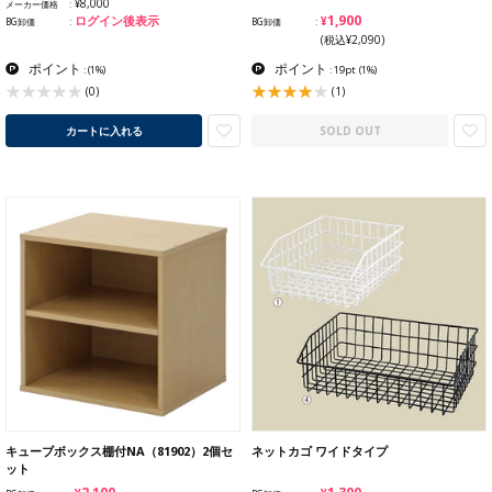
¥8,000
メーカー価格
¥1,900
ログイン後表示
BG卸価
BG卸価
(税込¥2,090)
ポイント
ポイント
:
(1%)
: 19pt
(1%)
(1)
(0)
カートに入れる
SOLD OUT
キューブボックス棚付NA（81902）2個セ
ネットカゴ ワイドタイプ
ット