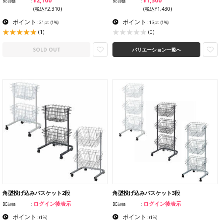
¥2,100
¥1,300
BG卸価
BG卸価
(税込¥2,310)
(税込¥1,430)
ポイント
ポイント
: 21pt
(1%)
: 13pt
(1%)
(1)
(0)
SOLD OUT
バリエーション一覧へ
角型投げ込みバスケット2段
角型投げ込みバスケット3段
ログイン後表示
ログイン後表示
BG卸価
BG卸価
ポイント
ポイント
:
(1%)
:
(1%)