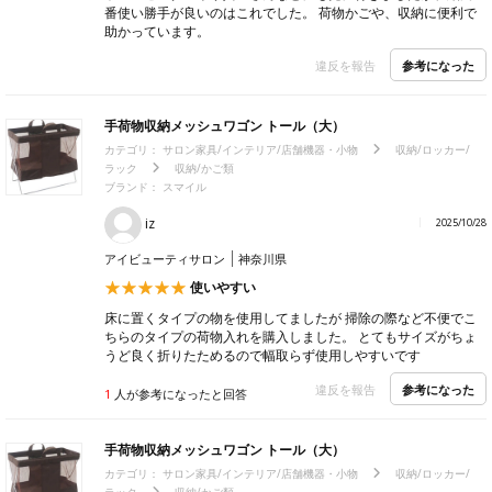
番使い勝手が良いのはこれでした。 荷物かごや、収納に便利で
助かっています。
参考になった
違反を報告
手荷物収納メッシュワゴン トール（大）
カテゴリ：
サロン家具/インテリア/店舗機器・小物
収納/ロッカー/
ラック
収納/かご類
ブランド：
スマイル
iz
2025/10/28
アイビューティサロン
神奈川県
使いやすい
床に置くタイプの物を使用してましたが 掃除の際など不便でこ
ちらのタイプの荷物入れを購入しました。 とてもサイズがちょ
うど良く折りたためるので幅取らず使用しやすいです
参考になった
違反を報告
1
人が参考になったと回答
手荷物収納メッシュワゴン トール（大）
カテゴリ：
サロン家具/インテリア/店舗機器・小物
収納/ロッカー/