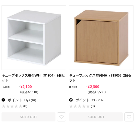
キューブボックス棚付WH（81904）2個セ
キューブボックス扉付NA（81905）2個セ
ット
ット
¥2,100
¥2,300
BG卸価
BG卸価
(税込¥2,310)
(税込¥2,530)
ポイント
ポイント
: 21pt
(1%)
: 23pt
(1%)
(0)
(0)
SOLD OUT
SOLD OUT