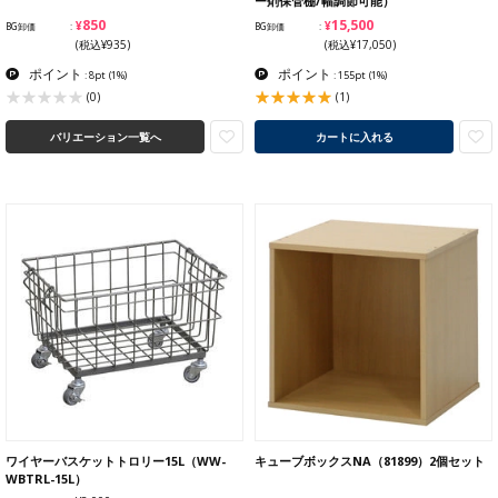
ー剤保管棚/幅調節可能）
¥850
¥15,500
BG卸価
BG卸価
(税込¥935)
(税込¥17,050)
ポイント
ポイント
: 8pt
(1%)
: 155pt
(1%)
(1)
(0)
バリエーション一覧へ
カートに入れる
ワイヤーバスケットトロリー15L（WW-
キューブボックスNA（81899）2個セット
WBTRL-15L）