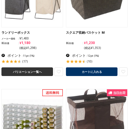
ランドリーボックス
スクエア収納バスケット M
¥1,400
メーカー価格
¥1,180
¥1,230
BG卸価
BG卸価
(税込¥1,298)
(税込¥1,353)
ポイント
ポイント
: 11pt
(1%)
: 12pt
(1%)
(17)
(10)
バリエーション一覧へ
カートに入れる