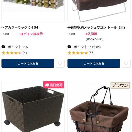
ヘアカラーラック CH-54
手荷物収納メッシュワゴン トール（大）
¥2,380
ログイン後表示
BG卸価
BG卸価
(税込¥2,618)
ポイント
ポイント
:
(1%)
: 23pt
(1%)
(4)
(36)
カートに入れる
カートに入れる