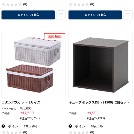
(0)
(0)
ログインして購入
ログインして購入
ラタンバスケット Lサイズ
キューブボックスDB（81900）2個セット
¥25,000
メーカー価格
¥17,500
¥1,900
BG卸価
BG卸価
(税込¥19,250)
(税込¥2,090)
ポイント
ポイント
: 175pt
(1%)
: 19pt
(1%)
(0)
(0)