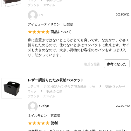
ラック
収納/かご類
ブランド：
スマイル
an
2025/09/22
アイビューティサロン
山梨県
商品について
床に直置きではないところがとても良いです。なおかつ、小さく
折りたためるので、使わないときはコンパクトに出来ます。サイ
ズも大きめなので、大きい荷物のお客様のカバンもすっぽり入
り、助かっています。
参考になった
違反を報告
レザー調折りたたみ収納バスケット
カテゴリ：
サロン家具/インテリア/店舗機器・小物
収納/ロッカー/
ラック
収納/かご類
ブランド：
スマイル
evelyn
2025/07/10
ネイルサロン
東京都
便利