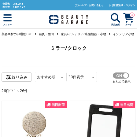
text.skipToContent
text.skipToNavigation
会員数：
755,244
ヘルプ・お問い合わせ
新規登録・ログイン
商品数：
3,885,147
0
商品検索
カート
メニュー
美容商材の卸通販TOP
鍼灸・整骨
家具/インテリア/店舗機器・小物
インテリア小物
ミラー/クロック
おすすめ順
30
件表示
絞り込み
まとめて表示
26件中 1～26件