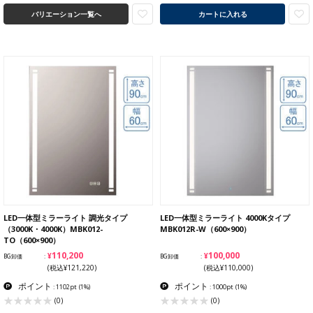
バリエーション一覧へ
カートに入れる
LED一体型ミラーライト 調光タイプ
LED一体型ミラーライト 4000Kタイプ
（3000K・4000K）MBK012-
MBK012R-W（600×900）
TO（600×900）
¥110,200
¥100,000
BG卸価
BG卸価
(税込¥121,220)
(税込¥110,000)
ポイント
ポイント
: 1102pt
(1%)
: 1000pt
(1%)
(0)
(0)