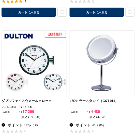
(1)
(0)
カートに入れる
カートに入れる
ダブルフェイスウォールクロック
LEDミラースタンド（GST014）
¥19,000
メーカー価格
¥17,200
¥4,480
BG卸価
BG卸価
(税込¥18,920)
(税込¥4,928)
ポイント
ポイント
: 172pt
(1%)
: 44pt
(1%)
(0)
(0)