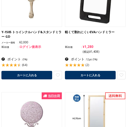
Y-1505 トゥインクルハンド&スタンドミラ
軽くて割れにくいEVAハンドミラー
ー GD
¥2,000
メーカー価格
¥1,280
ログイン後表示
BG卸価
BG卸価
(税込¥1,408)
ポイント
ポイント
:
(1%)
: 12pt
(1%)
(64)
(2)
カートに入れる
カートに入れる