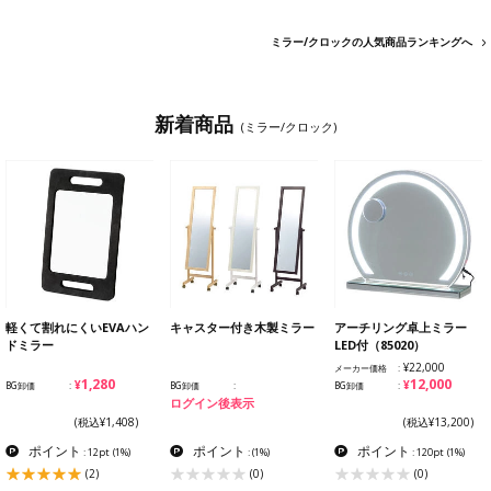
ミラー/クロックの人気商品ランキングへ
新着商品
(ミラー/クロック)
軽くて割れにくいEVAハン
キャスター付き木製ミラー
アーチリング卓上ミラー
ドミラー
LED付（85020）
¥22,000
メーカー価格
¥1,280
¥12,000
BG卸価
BG卸価
BG卸価
ログイン後表示
(税込¥1,408)
(税込¥13,200)
ポイント
ポイント
ポイント
: 12pt
(1%)
:
(1%)
: 120pt
(1%)
(2)
(0)
(0)