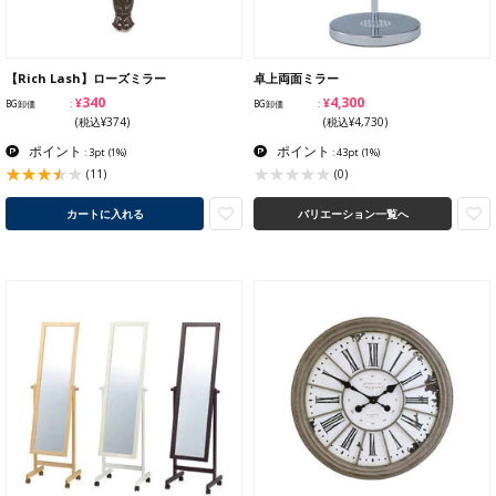
【Rich Lash】ローズミラー
卓上両面ミラー
¥340
¥4,300
BG卸価
BG卸価
(税込¥374)
(税込¥4,730)
ポイント
ポイント
: 3pt
(1%)
: 43pt
(1%)
(11)
(0)
カートに入れる
バリエーション一覧へ