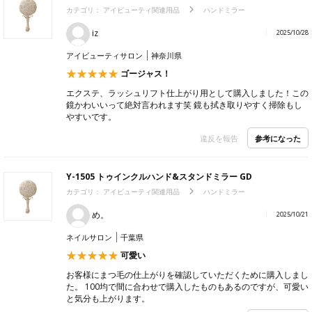
カテゴリ：
アイビューティ関連用品
ハンドミラー
iz
2025/10/28
アイビューティサロン
神奈川県
ゴージャス！
エクステ、ラッシュリフト仕上がり用として購入しました！この
鏡かわいいって絶対言われます笑 鏡も拭き取りやすく掃除もし
やすいです。
参考になった
違反を報告
Y-1505 トゥインクルハンド&スタンドミラー GD
カテゴリ：
アイビューティ関連用品
ハンドミラー
め。
2025/10/21
ネイルサロン
千葉県
可愛い
お客様にまつ毛の仕上がりを確認していただくために購入しまし
た。 100均で間に合わせで購入したものもあるのですが、可愛い
と気分も上がります。