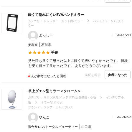
軽くて割れにくいEVAハンドミラー
カテゴリ：
ドレッサー・セット面/ミラー
ハンドミラー/バックミ
ラー
よっしー
2026/05/13
美容室
石川県
手鏡
見た目も良くて思った以上に軽くて扱いやすかったです。 値段
も安く買って良かったです。 ありがとうございます。
参考になった
違反を報告
4
人が参考になったと回答
卓上ダエン型ミラー＜クローム＞
カテゴリ：
サロン家具/インテリア/店舗機器・小物
インテリア小
物
ミラー/クロック
ブランド：
ストア・エキスプレス
やんこ
2025/12/09
複合サロン/トータルビューティー
山口県