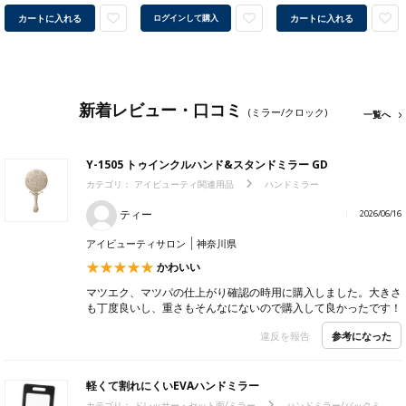
カートに入れる
カートに入れる
ログインして購入
新着レビュー・口コミ
(ミラー/クロック)
一覧へ
Y-1505 トゥインクルハンド&スタンドミラー GD
カテゴリ：
アイビューティ関連用品
ハンドミラー
ティー
2026/06/16
アイビューティサロン
神奈川県
かわいい
マツエク、マツパの仕上がり確認の時用に購入しました。大きさ
も丁度良いし、重さもそんなにないので購入して良かったです！
参考になった
違反を報告
軽くて割れにくいEVAハンドミラー
カテゴリ：
ドレッサー・セット面/ミラー
ハンドミラー/バックミ