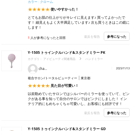
カラー : クローム
使いやすかった！
とてもお肌の仕上がりがキレイに見えます♪ 買ってよかったで
す！ 細見えもよく大半満足しています♪ 次も買うときはこの鏡に
します！
参考になった
違反を報告
1
人が参考になったと回答
Y-1505 トゥインクルハンド&スタンドミラー PK
カテゴリ：
アイビューティ関連用品
ハンドミラー
cha...
2025/11/13
複合サロン/トータルビューティー
東京都
見た目が可愛い！
以前勤めていたサロンではシルバーのミラーを使っていて、ピン
クがある事を知って自分のサロンではピンクにしました！ イン
テリア的にもめちゃくちゃ可愛いし、お客様にも好評です！
参考になった
違反を報告
Y-1505 トゥインクルハンド&スタンドミラー GD