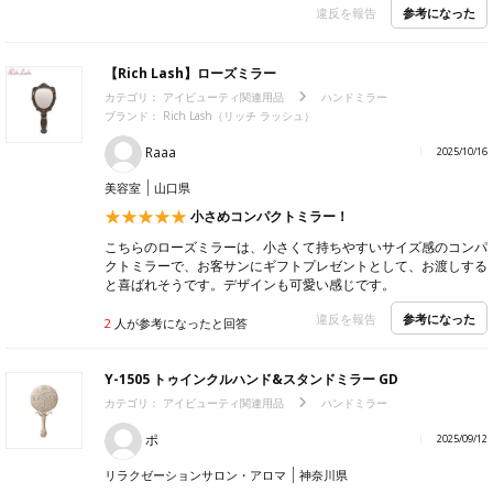
参考になった
違反を報告
【Rich Lash】ローズミラー
カテゴリ：
アイビューティ関連用品
ハンドミラー
ブランド：
Rich Lash（リッチ ラッシュ）
Raaa
2025/10/16
美容室
山口県
小さめコンパクトミラー！
こちらのローズミラーは、小さくて持ちやすいサイズ感のコンパ
クトミラーで、お客サンにギフトプレゼントとして、お渡しする
と喜ばれそうです。デザインも可愛い感じです。
参考になった
違反を報告
2
人が参考になったと回答
Y-1505 トゥインクルハンド&スタンドミラー GD
カテゴリ：
アイビューティ関連用品
ハンドミラー
ポ
2025/09/12
リラクゼーションサロン・アロマ
神奈川県