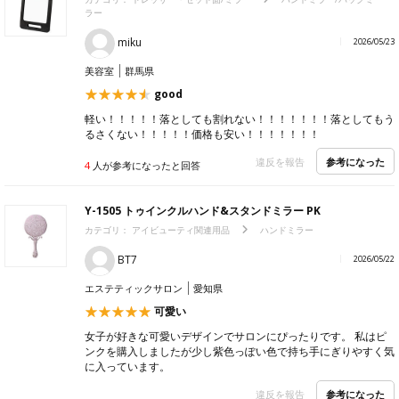
ラー
miku
2026/05/23
美容室
群馬県
good
軽い！！！！！落としても割れない！！！！！！！落としてもう
るさくない！！！！！価格も安い！！！！！！！
参考になった
違反を報告
4
人が参考になったと回答
Y-1505 トゥインクルハンド&スタンドミラー PK
カテゴリ：
アイビューティ関連用品
ハンドミラー
BT7
2026/05/22
エステティックサロン
愛知県
可愛い
女子が好きな可愛いデザインでサロンにぴったりです。 私はピ
ンクを購入しましたが少し紫色っぽい色で持ち手にぎりやすく気
に入っています。
参考になった
違反を報告