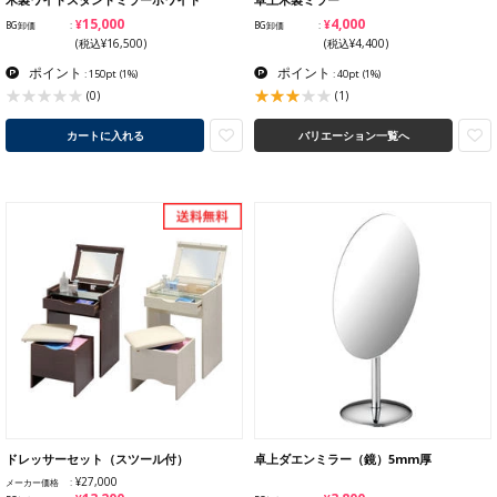
¥15,000
¥4,000
BG卸価
BG卸価
(税込¥16,500)
(税込¥4,400)
ポイント
ポイント
: 150pt
(1%)
: 40pt
(1%)
(1)
(0)
カートに入れる
バリエーション一覧へ
ドレッサーセット（スツール付）
卓上ダエンミラー（鏡）5mm厚
¥27,000
メーカー価格