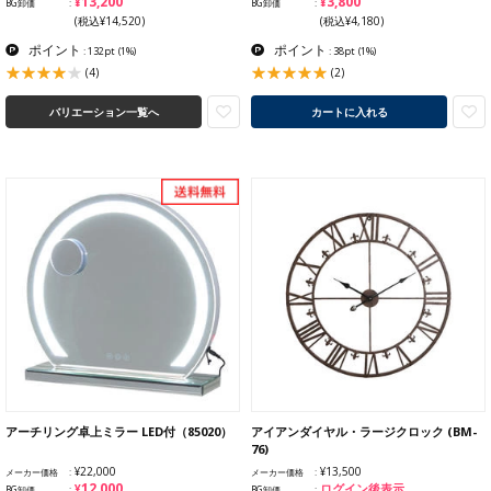
¥13,200
¥3,800
BG卸価
BG卸価
(税込¥14,520)
(税込¥4,180)
ポイント
ポイント
: 132pt
(1%)
: 38pt
(1%)
(4)
(2)
バリエーション一覧へ
カートに入れる
アーチリング卓上ミラー LED付（85020）
アイアンダイヤル・ラージクロック (BM-
76)
¥22,000
¥13,500
メーカー価格
メーカー価格
¥12,000
ログイン後表示
BG卸価
BG卸価