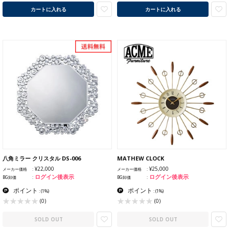
カートに入れる
カートに入れる
八角ミラー クリスタル DS-006
MATHEW CLOCK
¥22,000
¥25,000
メーカー価格
メーカー価格
ログイン後表示
ログイン後表示
BG卸価
BG卸価
ポイント
ポイント
:
(1%)
:
(1%)
(0)
(0)
SOLD OUT
SOLD OUT