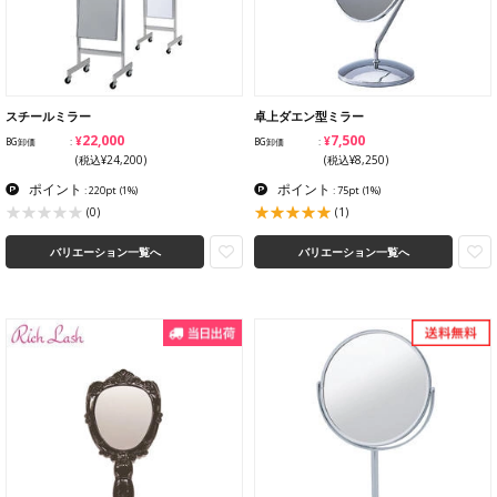
スチールミラー
卓上ダエン型ミラー
¥22,000
¥7,500
BG卸価
BG卸価
(税込¥24,200)
(税込¥8,250)
ポイント
ポイント
: 220pt
(1%)
: 75pt
(1%)
(1)
(0)
バリエーション一覧へ
バリエーション一覧へ