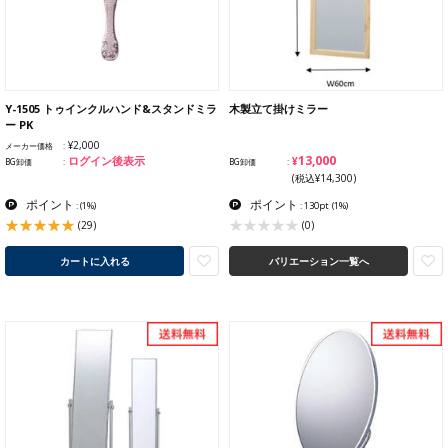
Y-1505 トゥインクルハンド&スタンドミラ
木製立て掛けミラー
ー PK
¥2,000
メーカー価格
¥13,000
ログイン後表示
BG卸価
BG卸価
(税込¥14,300)
ポイント
ポイント
:
(1%)
: 130pt
(1%)
(29)
(0)
カートに入れる
バリエーション一覧へ