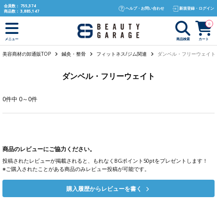
text.skipToContent
text.skipToNavigation
会員数：
755,374
ヘルプ・お問い合わせ
新規登録・ログイン
商品数：
3,885,147
0
商品検索
カート
メニュー
美容商材の卸通販TOP
鍼灸・整骨
フィットネス/ジム関連
ダンベル・フリーウェイト
ダンベル・フリーウェイト
0件中 0～0件
商品のレビューにご協力ください。
投稿されたレビューが掲載されると、もれなくBGポイント50ptをプレゼントします！
※ご購入されたことがある商品のみレビュー投稿が可能です。
購入履歴からレビューを書く