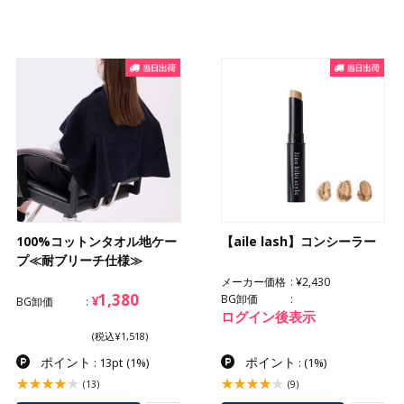
100%コットンタオル地ケー
【aile lash】コンシーラー
プ≪耐ブリーチ仕様≫
メーカー価格
¥2,430
1,380
BG卸価
¥
BG卸価
ログイン後表示
(税込¥1,518)
ポイント
ポイント
: 13pt
(1%)
:
(1%)
(13)
(9)