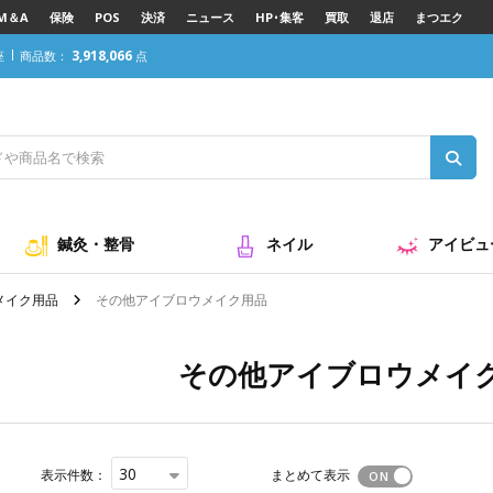
M＆A
保険
POS
決済
ニュース
HP･集客
買取
退店
まつエク
3,918,066
座
商品数：
点
鍼灸・整骨
ネイル
アイビュ
メイク用品
その他アイブロウメイク用品
その他アイブロウメイ
30
表示件数：
まとめて表示