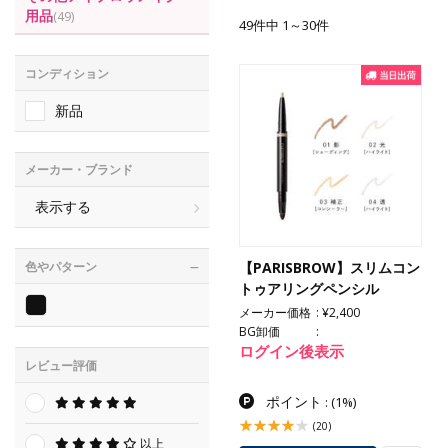
用品
(49)
49件中 1～30件
コンディション
新品
メーカー・ブランド
表示する
【PARISBROW】スリムコン
色やパターン
トゥアリングペンシル
メーカー価格
¥2,400
BG卸価
ログイン後表示
レビュー評価
ポイント
:
(1%)
(20)
以上