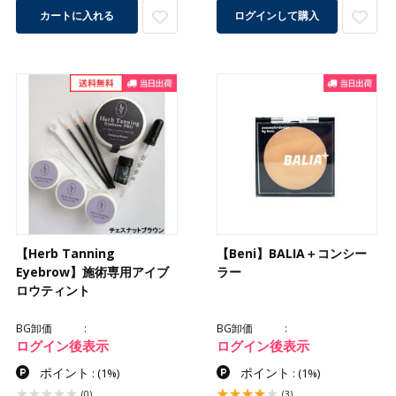
カートに入れる
ログインして購入
【Herb Tanning
【Beni】BALIA＋コンシー
Eyebrow】施術専用アイブ
ラー
ロウティント
BG卸価
BG卸価
ログイン後表示
ログイン後表示
ポイント
ポイント
:
(1%)
:
(1%)
(0)
(3)