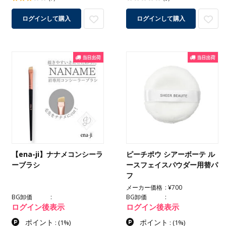
ログインして購入
ログインして購入
【ena-ji】ナナメコンシーラ
ピーチポウ シアーボーテ ル
ーブラシ
ースフェイスパウダー用替パ
フ
メーカー価格
¥700
BG卸価
BG卸価
ログイン後表示
ログイン後表示
ポイント
ポイント
:
(1%)
:
(1%)