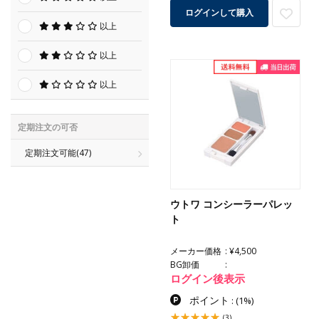
ログインして購入
以上
以上
以上
定期注文の可否
定期注文可能
(47)
ウトワ コンシーラーパレッ
ト
メーカー価格
¥4,500
BG卸価
ログイン後表示
ポイント
:
(1%)
(3)