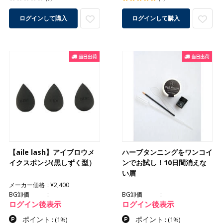
ログインして購入
ログインして購入
【aile lash】アイブロウメ
ハーブタンニングをワンコイ
イクスポンジ(黒しずく型）
ンでお試し！10日間消えな
い眉
メーカー価格
¥2,400
BG卸価
BG卸価
ログイン後表示
ログイン後表示
ポイント
ポイント
:
(1%)
:
(1%)