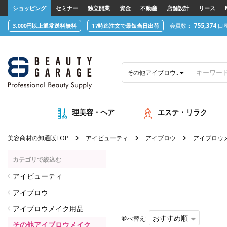
text.skipToContent
text.skipToNavigation
ショッピング
セミナー
独立開業
資金
不動産
店舗設計
リース
755,374
3,000円以上通常送料無料
17時迄注文で最短当日出荷
会員数：
口
その他アイブロウメイク用品
理美容・ヘア
エステ・リラク
美容商材の卸通販TOP
アイビューティ
アイブロウ
アイブロウ
カテゴリで絞込む
アイビューティ
アイブロウ
アイブロウメイク用品
おすすめ順
並べ替え:
その他アイブロウメイク