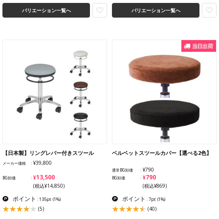
バリエーション一覧へ
バリエーション一覧へ
【日本製】リングレバー付きスツール
ベルベットスツールカバー【選べる2色】
¥39,800
メーカー価格
¥790
通常BG卸価
¥13,500
¥790
BG卸価
BG卸価
(税込¥14,850)
(税込¥869)
ポイント
ポイント
: 135pt
(1%)
: 7pt
(1%)
(5)
(40)