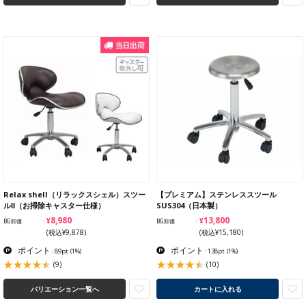
Relax shell（リラックスシェル）スツー
【プレミアム】ステンレススツール
ルⅡ（お掃除キャスター仕様）
SUS304（日本製）
¥8,980
¥13,800
BG卸価
BG卸価
(税込¥9,878)
(税込¥15,180)
ポイント
ポイント
: 89pt
(1%)
: 138pt
(1%)
(9)
(10)
バリエーション一覧へ
カートに入れる