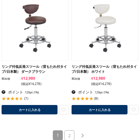
リング付低反発スツール（背もたれ付タイ
リング付低反発スツール（背もたれ付タイ
プ/日本製） ダークブラウン
プ/日本製） ホワイト
¥12,980
¥12,980
BG卸価
BG卸価
(税込¥14,278)
(税込¥14,278)
ポイント
ポイント
: 129pt
(1%)
: 129pt
(1%)
(7)
(8)
カートに入れる
カートに入れる
(current)
1
2