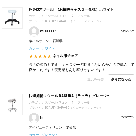
F-843スツールⅡ（お掃除キャスター仕様）ホワイト
カテゴリ：
スツール/ワゴン
スツール
ブランド：
BEAUTY GARAGE（ビューティガレージ）
misaaaan
2026/07/25
ネイルサロン
石川県
カラー : ホワイト
ネイル用チェア
高さの調節もでき、キャスターの動きもなめらかなので購入して
良かったです！安定感もあり座りやすいです！
参考になった
違反を報告
快適施術スツール RAKURA（ラクラ）グレージュ
カテゴリ：
スツール/ワゴン
スツール
ブランド：
BEAUTY GARAGE（ビューティガレージ）
fm
2026/07/24
アイビューティサロン
愛知県
カラー : グレージュ