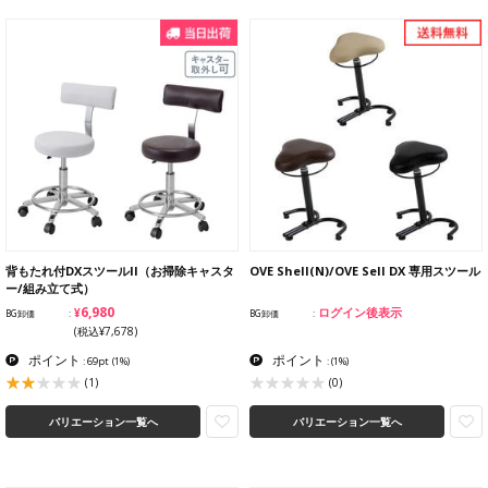
背もたれ付DXスツールII（お掃除キャスタ
OVE Shell(N)/OVE Sell DX 専用スツール
ー/組み立て式）
¥6,980
ログイン後表示
BG卸価
BG卸価
(税込¥7,678)
ポイント
ポイント
: 69pt
(1%)
:
(1%)
(1)
(0)
バリエーション一覧へ
バリエーション一覧へ