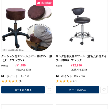
クッション付スツールカバー 直径30cm用
リング付低反発スツール（背もたれ付タイ
（ダークブラウン）
プ/日本製） ブラック
¥1,980
¥12,980
BG卸価
BG卸価
(税込¥2,178)
(税込¥14,278)
ポイント
ポイント
: 19pt
(1%)
: 129pt
(1%)
(17)
(7)
カートに入れる
カートに入れる