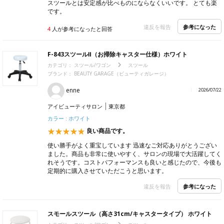
スツールとは安定感が比べものにならなくいいです。 とても楽
です。
参考になった
違反を報告
4
人が参考になったと回答
F-843スツールⅡ（お掃除キャスター仕様）ホワイト
カテゴリ：
スツール/ワゴン
スツール
ブランド：
BEAUTY GARAGE（ビューティガレージ）
enne
2026/07/22
アイビューティサロン
東京都
カラー : ホワイト
良い商品です。
使い勝手がよく重宝しています 迅速なご対応ありがとうござい
ました。商品も非常に使いやすく、サロンの現場で大活躍してく
れそうです。コストパフォーマンスも良いと感じたので、今後も
定期的に購入させていただこうと思います。
参考になった
違反を報告
スモールスツール（高さ31cm/キャスタータイプ） ホワイト