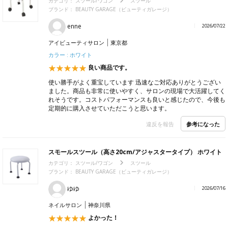
カテゴリ：
スツール/ワゴン
スツール
ブランド：
BEAUTY GARAGE（ビューティガレージ）
enne
2026/07/22
アイビューティサロン
東京都
カラー : ホワイト
良い商品です。
使い勝手がよく重宝しています 迅速なご対応ありがとうござい
ました。商品も非常に使いやすく、サロンの現場で大活躍してく
れそうです。コストパフォーマンスも良いと感じたので、今後も
定期的に購入させていただこうと思います。
参考になった
違反を報告
スモールスツール（高さ20cm/アジャスタータイプ） ホワイト
カテゴリ：
スツール/ワゴン
スツール
ブランド：
BEAUTY GARAGE（ビューティガレージ）
ゆゆ
2026/07/16
ネイルサロン
神奈川県
よかった！