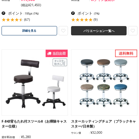
(税込¥21,450)
ポイント
ポイント
: 195pt
(1%)
:
(1%)
(67)
(9)
バリエーション一覧へ
詳細を見る
F-843背もたれ付スツールⅡ（お掃除キャス
スターカッティングチェア（ブラックキャ
ター仕様）
スター/日本製）
¥32,000
サロン価
¥5,280
通常BG卸価