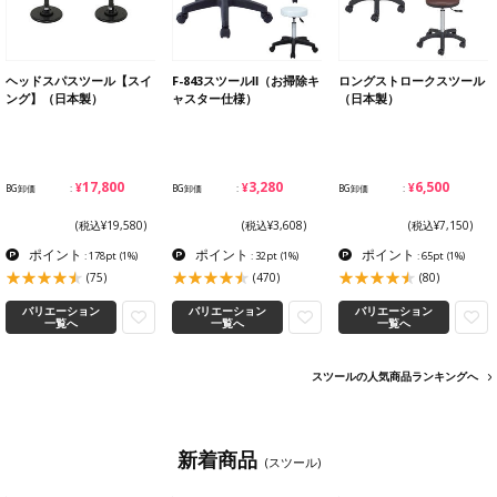
ヘッドスパスツール【スイ
F-843スツールⅡ（お掃除キ
ロングストロークスツール
ング】（日本製）
ャスター仕様）
（日本製）
¥17,800
¥3,280
¥6,500
BG卸価
BG卸価
BG卸価
(税込¥19,580)
(税込¥3,608)
(税込¥7,150)
ポイント
ポイント
ポイント
: 178pt
(1%)
: 32pt
(1%)
: 65pt
(1%)
(75)
(470)
(80)
バリエーション
バリエーション
バリエーション
一覧へ
一覧へ
一覧へ
スツールの人気商品ランキングへ
新着商品
(スツール)