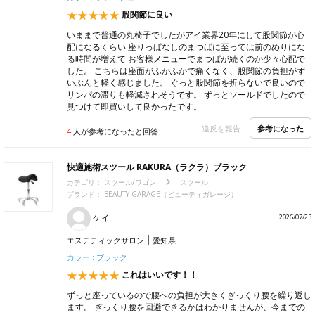
股関節に良い
いままで普通の丸椅子でしたがアイ業界20年にして股関節が心
配になるくらい 座りっぱなしのまつぱに至っては前のめりにな
る時間が増えて お客様メニューでまつぱが続くのか少々心配で
した。 こちらは座面がふかふかで痛くなく、股関節の負担がず
いぶんと軽く感じました。 ぐっと股関節を折らないで良いので
リンパの滞りも軽減されそうです。 ずっとソールドでしたので
見つけて即買いして良かったです。
参考になった
違反を報告
4
人が参考になったと回答
快適施術スツール RAKURA（ラクラ）ブラック
カテゴリ：
スツール/ワゴン
スツール
ブランド：
BEAUTY GARAGE（ビューティガレージ）
ケイ
2026/07/23
エステティックサロン
愛知県
カラー : ブラック
これはいいです！！
ずっと座っているので腰への負担が大きくぎっくり腰を繰り返し
ます。 ぎっくり腰を回避できるかはわかりませんが、今までの