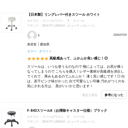
【日本製】リングレバー付きスツール ホワイト
カテゴリ：
スツール/ワゴン
スツール
ブランド：
BEAUTY GARAGE（ビューティガレージ）
s
2026/07/29
美容室
愛知県
カラー : ホワイト
高級感あって、ふかふか良い感じ！◎
スツールは、いつも使うものなので 物によっては、お尻が痛く
なってしまうので こちらを購入！レザー素材が高級感を演出し
てくれて、厚みもあるのでふかふか！ 凄く良い感じです！◎ 白
は、若干ピンク味がかった 白で可愛らしい印象 汚れがつくのを
気にされる方は、 黒がいいかと思います！
参考になった
違反を報告
F-843スツールⅡ（お掃除キャスター仕様）ブラック
カテゴリ：
スツール/ワゴン
スツール
ブランド：
BEAUTY GARAGE（ビューティガレージ）