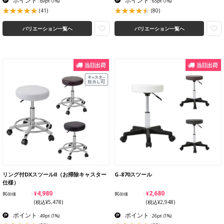
ポイント
ポイント
: 89pt
(1%)
: 65pt
(1%)
(41)
(80)
バリエーション一覧へ
バリエーション一覧へ
リング付DXスツールⅡ（お掃除キャスター
G-870スツール
仕様）
¥4,980
¥2,680
BG卸価
BG卸価
(税込¥5,478)
(税込¥2,948)
ポイント
ポイント
: 49pt
(1%)
: 26pt
(1%)