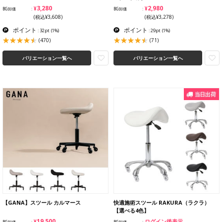
¥3,280
¥2,980
BG卸価
BG卸価
(税込¥3,608)
(税込¥3,278)
ポイント
ポイント
: 32pt
(1%)
: 29pt
(1%)
(470)
(71)
バリエーション一覧へ
バリエーション一覧へ
【GANA】スツール カルマース
快適施術スツール RAKURA（ラクラ）
【選べる4色】
¥19,500
ログイン後表示
BG卸価
BG卸価