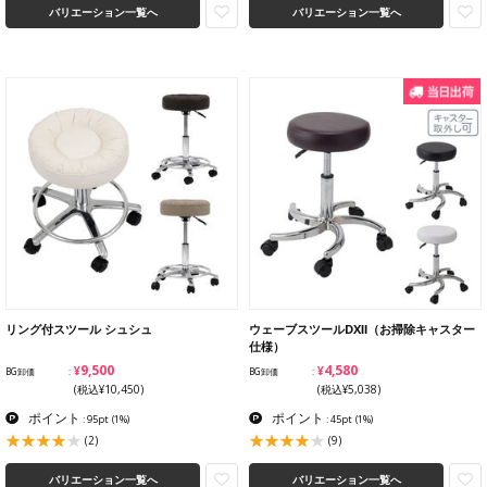
バリエーション一覧へ
バリエーション一覧へ
リング付スツール シュシュ
ウェーブスツールDXⅡ（お掃除キャスター
仕様）
¥9,500
¥4,580
BG卸価
BG卸価
(税込¥10,450)
(税込¥5,038)
ポイント
ポイント
: 95pt
(1%)
: 45pt
(1%)
(2)
(9)
バリエーション一覧へ
バリエーション一覧へ