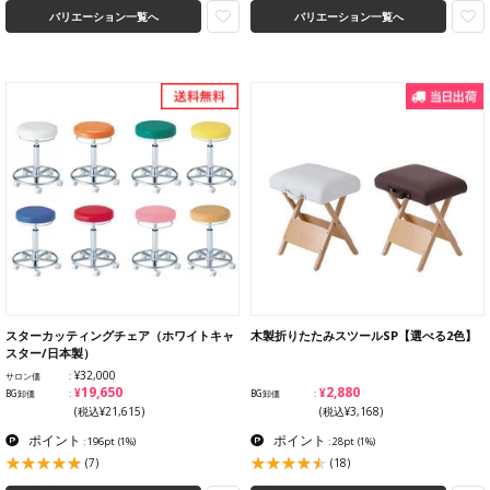
バリエーション一覧へ
バリエーション一覧へ
スターカッティングチェア（ホワイトキャ
木製折りたたみスツールSP【選べる2色】
スター/日本製）
¥32,000
サロン価
¥19,650
¥2,880
BG卸価
BG卸価
(税込¥21,615)
(税込¥3,168)
ポイント
ポイント
: 196pt
(1%)
: 28pt
(1%)
(7)
(18)