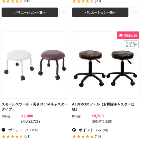
(98)
(23)
バリエーション一覧へ
バリエーション一覧へ
スモールスツール（高さ31cm/キャスター
ALBEROスツール（お掃除キャスター仕
タイプ）
様）
¥2,480
¥9,580
BG卸価
BG卸価
(税込¥2,728)
(税込¥10,538)
ポイント
ポイント
: 24pt
(1%)
: 95pt
(1%)
(51)
(15)