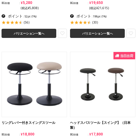
¥5,280
¥19,650
BG卸価
BG卸価
(税込¥5,808)
(税込¥21,615)
ポイント
ポイント
: 52pt
(1%)
: 196pt
(1%)
(56)
(30)
バリエーション一覧へ
バリエーション一覧へ
リングレバー付きスイングスツール
ヘッドスパスツール【スイング】（日本
製）
¥18,800
¥17,800
BG卸価
BG卸価