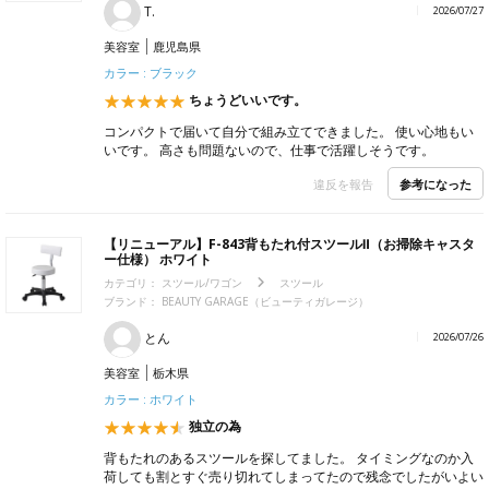
T.
2026/07/27
美容室
鹿児島県
カラー : ブラック
ちょうどいいです。
コンパクトで届いて自分で組み立てできました。 使い心地もい
いです。 高さも問題ないので、仕事で活躍しそうです。
参考になった
違反を報告
【リニューアル】F-843背もたれ付スツールⅡ（お掃除キャスタ
ー仕様） ホワイト
カテゴリ：
スツール/ワゴン
スツール
ブランド：
BEAUTY GARAGE（ビューティガレージ）
とん
2026/07/26
美容室
栃木県
カラー : ホワイト
独立の為
背もたれのあるスツールを探してました。 タイミングなのか入
荷しても割とすぐ売り切れてしまってたので残念でしたがいよい