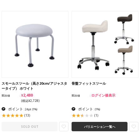
スモールスツール（高さ20cm/アジャスタ
骨盤フィットスツール
ータイプ） ホワイト
¥2,480
ログイン後表示
BG卸価
BG卸価
(税込¥2,728)
ポイント
ポイント
: 24pt
(1%)
:
(1%)
(13)
(1)
SOLD OUT
バリエーション一覧へ