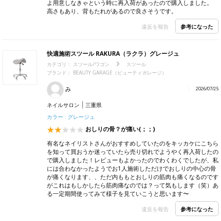
よ用意しなきゃという時に再入荷があったので購入しました。
高さもあり、背もたれがあるので良さそうです。
参考になった
違反を報告
快適施術スツール RAKURA（ラクラ）グレージュ
カテゴリ：
スツール/ワゴン
スツール
ブランド：
BEAUTY GARAGE（ビューティガレージ）
み
2026/07/25
ネイルサロン
三重県
カラー : グレージュ
おしりの骨？が痛い(；；)
有名なネイリストさんがおすすめしていたのをキッカケにこちら
を知って買おうか迷っていたら売り切れでようやく再入荷したの
で購入しました！レビューもよかったのでわくわくでしたが、私
には合わなかったようでお1人施術しただけでおしりの中心の骨
が痛くなります、、ただ内ももとおしりの筋肉も痛くなるのです
がこれはもしかしたら筋肉痛なのでは？って気もします（笑）あ
る一定期間使ってみて様子を見ていこうと思います〜
参考になった
違反を報告