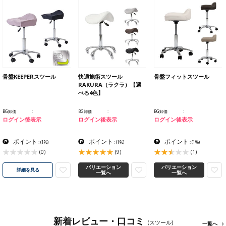
骨盤KEEPERスツール
快適施術スツール
骨盤フィットスツール
RAKURA（ラクラ）【選
べる4色】
BG卸価
BG卸価
BG卸価
ログイン後表示
ログイン後表示
ログイン後表示
ポイント
ポイント
ポイント
:
(1%)
:
(1%)
:
(1%)
(0)
(9)
(1)
バリエーション
バリエーション
詳細を見る
一覧へ
一覧へ
新着レビュー・口コミ
(スツール)
一覧へ