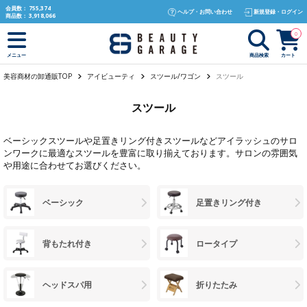
text.skipToContent
text.skipToNavigation
会員数：
755,374
ヘルプ・お問い合わせ
新規登録・ログイン
商品数：
3,918,066
0
商品検索
カート
メニュー
美容商材の卸通販TOP
アイビューティ
スツール/ワゴン
スツール
スツール
ベーシックスツールや足置きリング付きスツールなどアイラッシュのサロ
ンワークに最適なスツールを豊富に取り揃えております。サロンの雰囲気
や用途に合わせてお選びください。
ベーシック
足置きリング付き
背もたれ付き
ロータイプ
ヘッドスパ用
折りたたみ