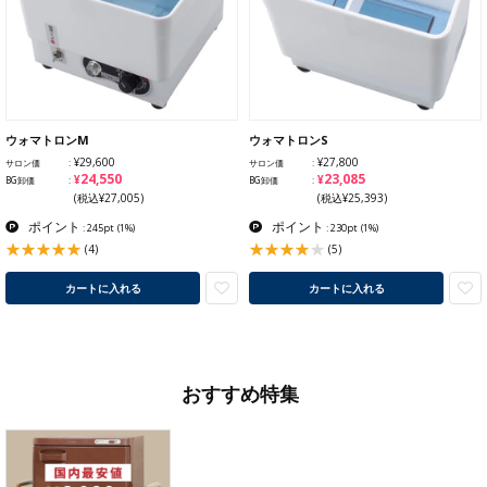
ウォマトロンM
ウォマトロンS
¥29,600
¥27,800
サロン価
サロン価
¥24,550
¥23,085
BG卸価
BG卸価
(税込¥27,005)
(税込¥25,393)
ポイント
ポイント
: 245pt
(1%)
: 230pt
(1%)
(4)
(5)
カートに入れる
カートに入れる
おすすめ特集