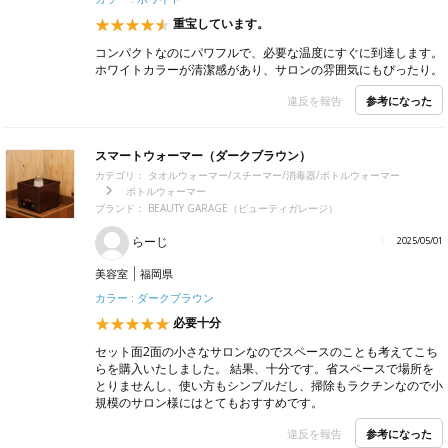
重宝しています。
コンパクトなのにパワフルで、必要な温度にすぐに到達します。
ホワイトカラーが清潔感があり、サロンの雰囲気にもぴったり。
参考になった
違反を報告
スマートウォーマー（ダークブラウン）
カテゴリ：
タオルウォーマー/スチーマー/消毒器/ボトルウォーマー
ボトルウォーマー
ブランド：
BEAUTY GARAGE（ビューティガレージ）
らーじ
2025/05/01
美容室
福岡県
カラー : ダークブラウン
必要十分
セット面2面の小さなサロンなのでスペースのことも考えてこち
らを購入いたしました。 結果、十分です。省スペースで場所を
とりませんし、使い方もシンプルだし、掃除もラクチンなので小
規模のサロン様にはとてもおすすめです。
参考になった
違反を報告