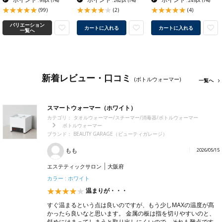
: 95pt
(1%)
: 262pt
(1%)
: 245pt
(1%)
(99)
(2)
(4)
バリエーション
カートに入れる
カートに入れる
一覧へ
新着レビュー・口コミ
(ボトルウォーマー)
一覧へ
スマートウォーマー（ホワイト）
カテゴリ：
タオルウォーマー/スチーマー/消毒器/ボトルウォーマー
ボトルウォーマー
ブランド：
BEAUTY GARAGE（ビューティガレージ）
もも
2026/05/15
エステティックサロン
大阪府
カラー : ホワイト
温まりが・・・
すぐ温まるという点は良いのですが、もう少しMAXの温度が髙
かったら良いなと思います。 金属の板は指を切りやすいのと、
斜めにはまってしまうと取り出しにくいので、それも難点です。