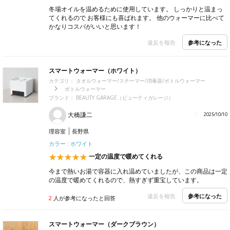
冬場オイルを温めるために使用しています。 しっかりと温まっ
てくれるので お客様にも喜ばれます。 他のウォーマーに比べて
かなりコスパがいいと思います！
参考になった
違反を報告
スマートウォーマー（ホワイト）
カテゴリ：
タオルウォーマー/スチーマー/消毒器/ボトルウォーマー
ボトルウォーマー
ブランド：
BEAUTY GARAGE（ビューティガレージ）
大橋謙二
2025/10/10
理容室
長野県
カラー : ホワイト
一定の温度で暖めてくれる
今まで熱いお湯で容器に入れ温めていましたが、この商品は一定
の温度で暖めてくれるので、熱すぎず重宝しています。
参考になった
違反を報告
2
人が参考になったと回答
スマートウォーマー（ダークブラウン）