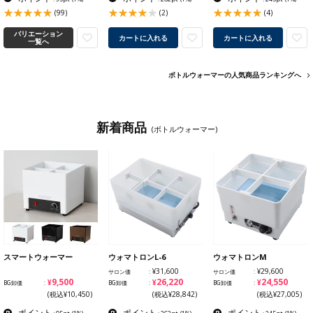
(99)
(2)
(4)
バリエーション
カートに入れる
カートに入れる
一覧へ
ボトルウォーマーの人気商品ランキングへ
新着商品
(ボトルウォーマー)
スマートウォーマー
ウォマトロンL-6
ウォマトロンM
¥31,600
¥29,600
サロン価
サロン価
¥9,500
¥26,220
¥24,550
BG卸価
BG卸価
BG卸価
(税込¥10,450)
(税込¥28,842)
(税込¥27,005)
ポイント
ポイント
ポイント