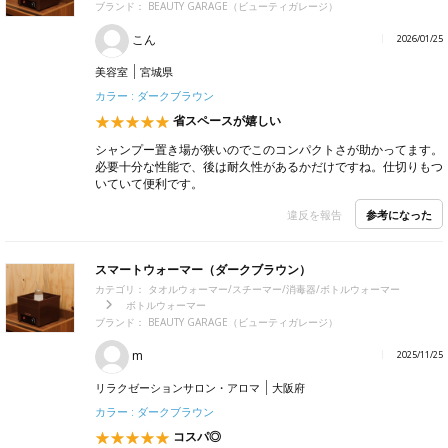
ブランド：
BEAUTY GARAGE（ビューティガレージ）
こん
2026/01/25
美容室
宮城県
カラー : ダークブラウン
省スペースが嬉しい
シャンプー置き場が狭いのでこのコンパクトさが助かってます。
必要十分な性能で、後は耐久性があるかだけですね。仕切りもつ
いていて便利です。
参考になった
違反を報告
スマートウォーマー（ダークブラウン）
カテゴリ：
タオルウォーマー/スチーマー/消毒器/ボトルウォーマー
ボトルウォーマー
ブランド：
BEAUTY GARAGE（ビューティガレージ）
m
2025/11/25
リラクゼーションサロン・アロマ
大阪府
カラー : ダークブラウン
コスパ◎