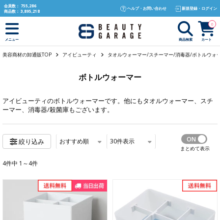
text.skipToContent
text.skipToNavigation
会員数：
755,286
ヘルプ・お問い合わせ
新規登録・ログイン
商品数：
3,895,218
0
商品検索
カート
メニュー
美容商材の卸通販TOP
アイビューティ
タオルウォーマー/スチーマー/消毒器/ボトルウォ
ボトルウォーマー
アイビューティ
のボトルウォーマーです。他にも
タオルウォーマー
、
スチ
ーマー
、
消毒器/殺菌庫
もございます。
おすすめ順
30
件表示
絞り込み
まとめて表示
4件中 1～4件