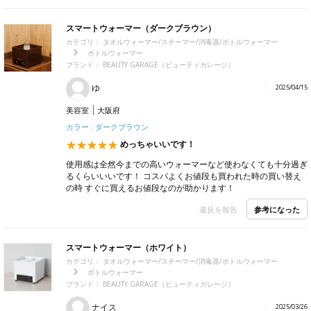
スマートウォーマー（ダークブラウン）
カテゴリ：
タオルウォーマー/スチーマー/消毒器/ボトルウォーマー
ボトルウォーマー
ブランド：
BEAUTY GARAGE（ビューティガレージ）
ゆ
2025/04/15
美容室
大阪府
カラー : ダークブラウン
めっちゃいいです！
使用感は全然今までの高いウォーマーなど使わなくても十分過ぎ
るくらいいいです！ コスパよくお値段も買われた時の買い替え
の時 すぐに買えるお値段なのが助かります！
参考になった
違反を報告
スマートウォーマー（ホワイト）
カテゴリ：
タオルウォーマー/スチーマー/消毒器/ボトルウォーマー
ボトルウォーマー
ブランド：
BEAUTY GARAGE（ビューティガレージ）
ナイス
2025/03/26