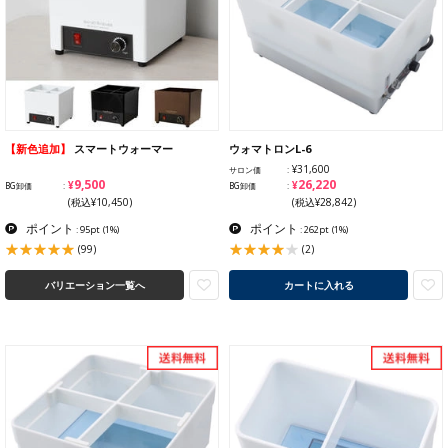
【新色追加】
スマートウォーマー
ウォマトロンL-6
¥31,600
サロン価
¥9,500
¥26,220
BG卸価
BG卸価
(税込¥10,450)
(税込¥28,842)
ポイント
ポイント
: 95pt
(1%)
: 262pt
(1%)
(99)
(2)
バリエーション一覧へ
カートに入れる