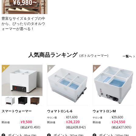
豊富なサイズ＆タイプの中
から、ぴったりのタオルウ
ォーマーが選べる！
人気商品ランキング
(ボトルウォーマー)
一覧へ
1
2
3
スマートウォーマー
ウォマトロンL-6
ウォマトロンM
¥31,600
¥29,600
サロン価
サロン価
¥9,500
¥26,220
¥24,550
BG卸価
BG卸価
BG卸価
(税込¥10,450)
(税込¥28,842)
(税込¥27,005)
ポイント
ポイント
ポイント
: 95pt
(1%)
: 262pt
(1%)
: 245pt
(1%)