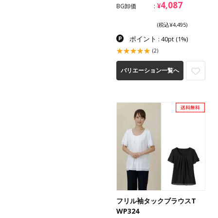
4,087
¥
BG卸価
(税込¥4,495)
ポイント
: 40pt
(1%)
(2)
バリエーション一覧へ
フリル袖タックブラウスT
WP324