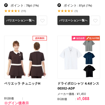
ポイント
ポイント
: 78pt
(1%)
: 81pt
(1%)
(11)
(1)
バリエーション一覧へ
バリエーション一覧へ
ベリエッラ チュニックH
ドライポロシャツ 4.4オンス
00302-ADP
メーカー価格
¥1,450
1,088
BG卸価
¥
BG卸価
ログイン後表示