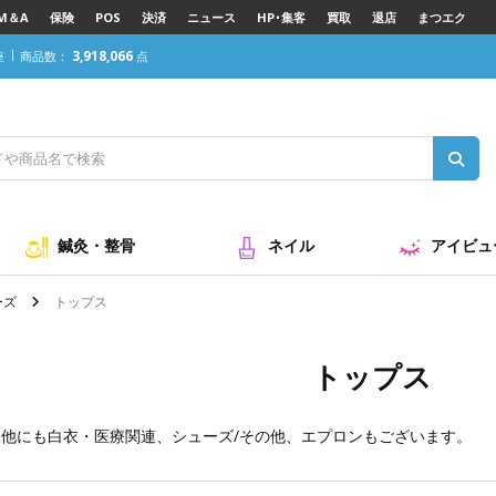
M＆A
保険
POS
決済
ニュース
HP･集客
買取
退店
まつエク
3,918,066
座
商品数：
点
鍼灸・整骨
ネイル
アイビュ
ーズ
トップス
トップス
。他にも
白衣・医療関連
、
シューズ/その他
、
エプロン
もございます。