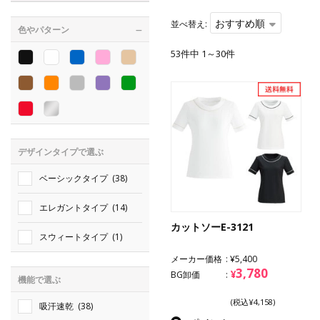
おすすめ順
並べ替え:
色やパターン
53件中 1～30件
デザインタイプで選ぶ
ベーシックタイプ
(38)
エレガントタイプ
(14)
カットソーE-3121
スウィートタイプ
(1)
メーカー価格
¥5,400
3,780
¥
BG卸価
機能で選ぶ
(税込¥4,158)
吸汗速乾
(38)