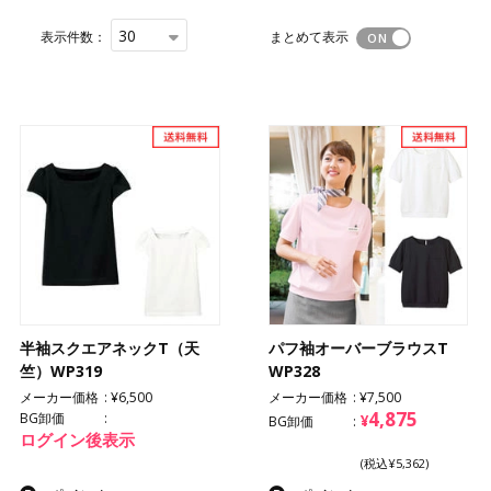
30
表示件数：
まとめて表示
半袖スクエアネックT（天
パフ袖オーバーブラウスT
竺）WP319
WP328
メーカー価格
¥6,500
メーカー価格
¥7,500
4,875
BG卸価
¥
BG卸価
ログイン後表示
(税込¥5,362)