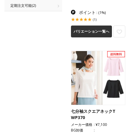
定期注文可能
(2)
ポイント
:
(1%)
(1)
バリエーション一覧へ
七分袖スクエアネックT
WP370
メーカー価格
¥7,100
BG卸価