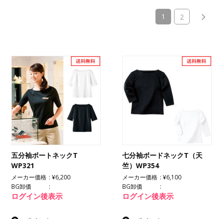
(current)
1
2
五分袖ボートネックT
七分袖ボードネックT（天
WP321
竺）WP354
メーカー価格
¥6,200
メーカー価格
¥6,100
BG卸価
BG卸価
ログイン後表示
ログイン後表示