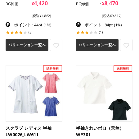
4,420
8,470
¥
¥
BG卸価
BG卸価
(税込¥4,862)
(税込¥9,317)
ポイント
ポイント
: 44pt
(1%)
: 84pt
(1%)
(3)
(1)
バリエーション一覧へ
バリエーション一覧へ
スクラブ レディス 半袖
半袖きれいポロ（天竺）
LW0026_LW611
WP301