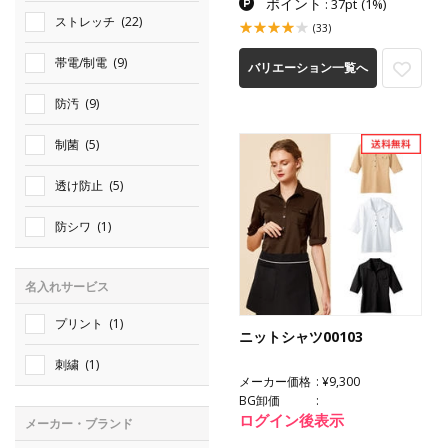
ポイント
: 37pt
(1%)
ストレッチ
(22)
(33)
帯電/制電
(9)
バリエーション一覧へ
防汚
(9)
制菌
(5)
透け防止
(5)
防シワ
(1)
名入れサービス
プリント
(1)
ニットシャツ00103
刺繍
(1)
メーカー価格
¥9,300
BG卸価
ログイン後表示
メーカー・ブランド