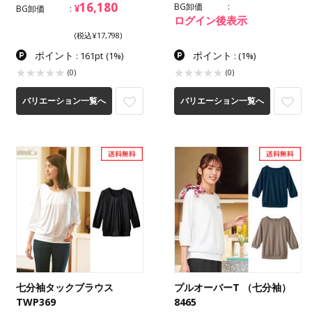
16,180
BG卸価
¥
BG卸価
ログイン後表示
(税込¥17,798)
ポイント
ポイント
: 161pt
(1%)
:
(1%)
(0)
(0)
バリエーション一覧へ
バリエーション一覧へ
七分袖タックブラウス
プルオーバーT （七分袖）
TWP369
8465