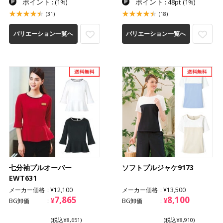
ポイント
ポイント
:
(1%)
: 48pt
(1%)
(31)
(18)
バリエーション一覧へ
バリエーション一覧へ
七分袖プルオーバー
ソフトプルジャケ9173
EWT631
メーカー価格
¥12,100
メーカー価格
¥13,500
7,865
8,100
¥
¥
BG卸価
BG卸価
(税込¥8,651)
(税込¥8,910)