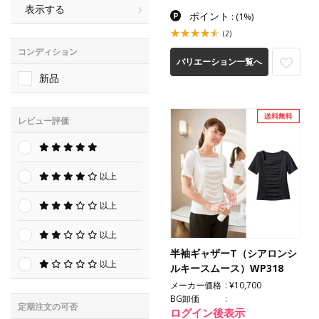
表示する
ポイント
:
(1%)
(2)
コンディション
バリエーション一覧へ
新品
レビュー評価
以上
以上
以上
半袖ギャザーT（シアロンシ
以上
ルキースムース）WP318
メーカー価格
¥10,700
BG卸価
定期注文の可否
ログイン後表示