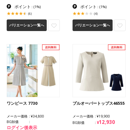
ポイント
ポイント
:
(1%)
:
(1%)
(6)
(4)
バリエーション一覧へ
バリエーション一覧へ
ワンピース 7730
プルオーバートップス46555
メーカー価格
¥34,800
メーカー価格
¥19,900
12,930
BG卸価
¥
BG卸価
ログイン後表示