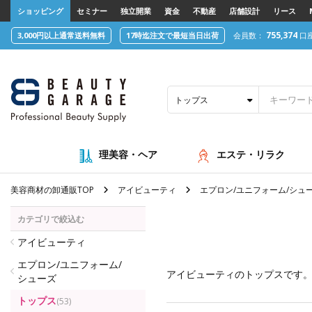
text.skipToContent
text.skipToNavigation
ショッピング
セミナー
独立開業
資金
不動産
店舗設計
リース
755,374
3,000円以上通常送料無料
17時迄注文で最短当日出荷
会員数：
口
トップス
理美容・ヘア
エステ・リラク
美容商材の卸通販TOP
アイビューティ
エプロン/ユニフォーム/シュ
カテゴリで絞込む
アイビューティ
エプロン/ユニフォーム/
アイビューティ
のトップスです
シューズ
トップス
(53)