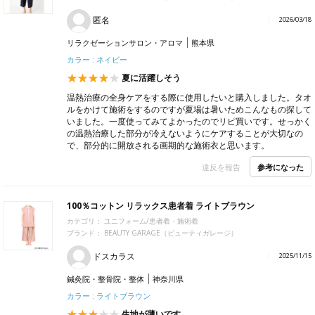
匿名
2026/03/18
リラクゼーションサロン・アロマ
熊本県
カラー : ネイビー
夏に活躍しそう
温熱治療の全身ケアをする際に使用したいと購入しました。タオ
ルをかけて施術をするのですが夏場は暑いためこんなもの探して
いました。一度使ってみてよかったのでリピ買いです。せっかく
の温熱治療した部分が冷えないようにケアすることが大切なの
で、部分的に開放される画期的な施術衣と思います。
参考になった
違反を報告
100％コットン リラックス患者着 ライトブラウン
カテゴリ：
ユニフォーム/患者着・施術着
ブランド：
BEAUTY GARAGE（ビューティガレージ）
ドスカラス
2025/11/15
鍼灸院・整骨院・整体
神奈川県
カラー : ライトブラウン
生地が薄いです