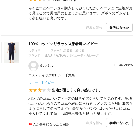
ネイビーとベージュを購入してみましたが、ベージュは生地が薄
く見えるので男性用にしようかと思います。 ズボンのゴムがも
う少し緩いと良いです。
参考になった
違反を報告
100％コットン リラックス患者着 ネイビー
カテゴリ：
ユニフォーム/患者着・施術着
ブランド：
BEAUTY GARAGE（ビューティガレージ）
ミルミル
2025/10/06
エステティックサロン
千葉県
カラー : ネイビー
生地が優しくて良い感じです。
パンツのゴムがレディースのMサイズぐらいでキツめです。生地
はたっぷりあるのでゴムを緩めに入れ直しメンズにも対応出来る
ように直して使ってますが 最初からパンツはゆったり目にゴム
を入れてくれて尚且つ調整出来ると良いと思います。
参考になった
違反を報告
10
人が参考になったと回答