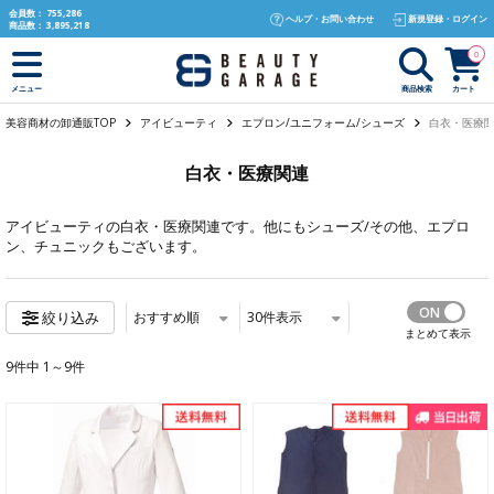
text.skipToContent
text.skipToNavigation
会員数：
755,286
ヘルプ・お問い合わせ
新規登録・ログイン
商品数：
3,895,218
0
商品検索
カート
メニュー
美容商材の卸通販TOP
アイビューティ
エプロン/ユニフォーム/シューズ
白衣・医療
白衣・医療関連
アイビューティ
の白衣・医療関連です。他にも
シューズ/その他
、
エプロ
ン
、
チュニック
もございます。
おすすめ順
30
件表示
絞り込み
まとめて表示
9件中 1～9件