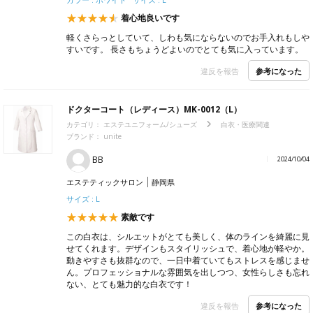
着心地良いです
軽くさらっとしていて、しわも気にならないのでお手入れもしや
すいです。 長さもちょうどよいのでとても気に入っています。
参考になった
違反を報告
ドクターコート（レディース）MK-0012（L）
カテゴリ：
エステユニフォーム/シューズ
白衣・医療関連
ブランド：
unite
BB
2024/10/04
エステティックサロン
静岡県
サイズ : L
素敵です
この白衣は、シルエットがとても美しく、体のラインを綺麗に見
せてくれます。デザインもスタイリッシュで、着心地が軽やか。
動きやすさも抜群なので、一日中着ていてもストレスを感じませ
ん。プロフェッショナルな雰囲気を出しつつ、女性らしさも忘れ
ない、とても魅力的な白衣です！
参考になった
違反を報告