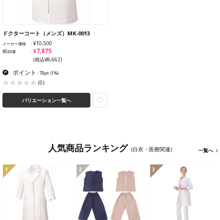
ドクターコート（メンズ）MK-0013
¥10,500
メーカー価格
¥7,875
BG卸価
(税込¥8,662)
ポイント
: 78pt
(1%)
(0)
バリエーション一覧へ
人気商品ランキング
(白衣・医療関連)
一覧へ
1
2
3