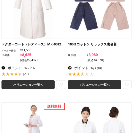
ドクターコート（レディース）MK-0012
100％コットン リラックス患者着
¥11,500
メーカー価格
¥8,625
¥3,980
BG卸価
BG卸価
(税込¥9,487)
(税込¥4,378)
ポイント
ポイント
: 86pt
(1%)
: 39pt
(1%)
(20)
(3)
バリエーション一覧へ
バリエーション一覧へ