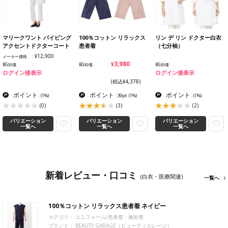
マリークワント パイピング
100％コットン リラックス
リン デ リン ドクター白衣
アクセントドクターコート
患者着
（七分袖）
¥12,900
メーカー価格
¥3,980
BG卸価
BG卸価
BG卸価
ログイン後表示
ログイン後表示
(税込¥4,378)
ポイント
ポイント
ポイント
:
(1%)
: 39pt
(1%)
:
(1%)
(0)
(3)
(2)
バリエーション
バリエーション
バリエーション
一覧へ
一覧へ
一覧へ
新着レビュー・口コミ
(白衣・医療関連)
一覧へ
100％コットン リラックス患者着 ネイビー
カテゴリ：
ユニフォーム/患者着・施術着
ブランド：
BEAUTY GARAGE（ビューティガレージ）