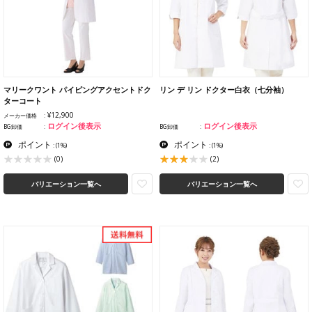
マリークワント パイピングアクセントドク
リン デ リン ドクター白衣（七分袖）
ターコート
¥12,900
メーカー価格
ログイン後表示
ログイン後表示
BG卸価
BG卸価
ポイント
ポイント
:
(1%)
:
(1%)
(2)
(0)
バリエーション一覧へ
バリエーション一覧へ