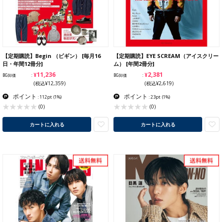
【定期購読】Begin （ビギン） [毎月16
【定期購読】EYE SCREAM（アイスクリー
日・年間12冊分]
ム） [年間2冊分]
¥11,236
¥2,381
BG卸価
BG卸価
(税込¥12,359)
(税込¥2,619)
ポイント
ポイント
: 112pt
(1%)
: 23pt
(1%)
(0)
(0)
カートに入れる
カートに入れる