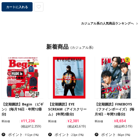
カートに入れる
カジュアル系の人気商品ランキングへ
新着商品
(カジュアル系)
【定期購読】Begin （ビギ
【定期購読】EYE
【定期購読】FINEBOYS
ン） [毎月16日・年間12冊
SCREAM（アイスクリー
（ファインボーイズ） [毎
分]
ム） [年間2冊分]
月9日・年間12冊分]
¥11,236
¥2,381
¥8,654
BG卸価
BG卸価
BG卸価
(税込¥12,359)
(税込¥2,619)
(税込¥9,519)
ポイント
ポイント
ポイント
: 112pt
(1%)
: 23pt
(1%)
: 86pt
(1%)