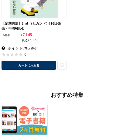
【定期購読】2nd （セカンド）[16日発
売・年間6冊分]
¥7,145
BG卸価
(税込¥7,859)
ポイント
: 71pt
(1%)
(0)
カートに入れる
おすすめ特集