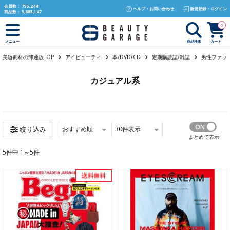
text.skipToContent
text.skipToNavigation
会員数：
755,244
ヘルプ・お問い合わせ
新規登録・ログイン
商品数：
3,885,147
0
商品検索
カート
メニュー
美容商材の卸通販TOP
アイビューティ
本/DVD/CD
定期購読誌/雑誌
男性ファッ
カジュアル系
おすすめ順
30
件表示
絞り込み
まとめて表示
5件中 1～5件