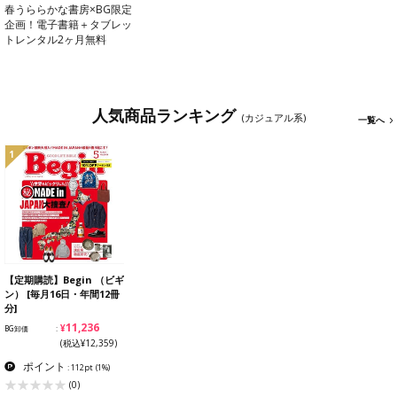
春うららかな書房×BG限定
企画！電子書籍＋タブレッ
トレンタル2ヶ月無料
人気商品ランキング
(カジュアル系)
一覧へ
1
【定期購読】Begin （ビギ
ン） [毎月16日・年間12冊
分]
¥11,236
BG卸価
(税込¥12,359)
ポイント
: 112pt
(1%)
(0)