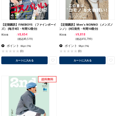
【定期購読】FINEBOYS （ファインボーイ
【定期購読】Men's NONNO （メンズノ
ズ） [毎月9日・年間12冊分]
ンノ） [9日発売・年間10冊分]
¥8,654
¥9,818
BG卸価
BG卸価
(税込¥9,519)
(税込¥10,799)
ポイント
ポイント
: 86pt
(1%)
: 98pt
(1%)
(0)
(0)
カートに入れる
カートに入れる