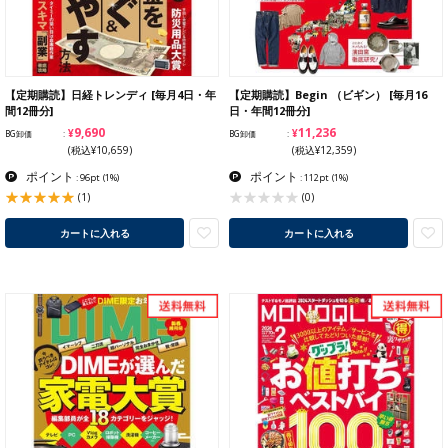
【定期購読】日経トレンディ [毎月4日・年
【定期購読】Begin （ビギン） [毎月16
間12冊分]
日・年間12冊分]
¥9,690
¥11,236
BG卸価
BG卸価
(税込¥10,659)
(税込¥12,359)
ポイント
ポイント
: 96pt
(1%)
: 112pt
(1%)
(1)
(0)
カートに入れる
カートに入れる