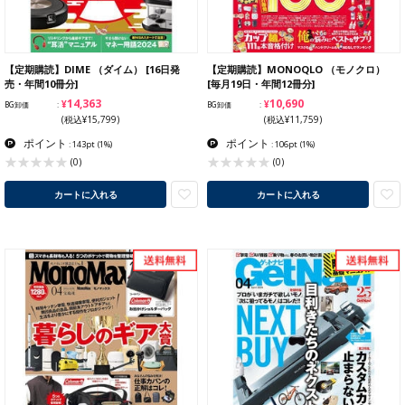
【定期購読】DIME （ダイム） [16日発
【定期購読】MONOQLO （モノクロ）
売・年間10冊分]
[毎月19日・年間12冊分]
¥14,363
¥10,690
BG卸価
BG卸価
(税込¥15,799)
(税込¥11,759)
ポイント
ポイント
: 143pt
(1%)
: 106pt
(1%)
(0)
(0)
カートに入れる
カートに入れる