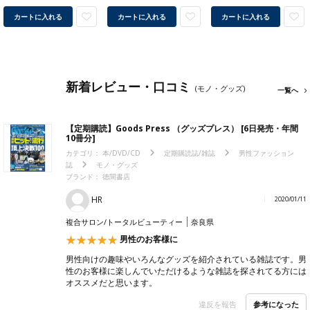
カートに入れる
カートに入れる
カートに入れる
新着レビュー・口コミ
(モノ・グッズ)
一覧へ
【定期購読】Goods Press （グッズプレス） [6日発売・年間
10冊分]
カテゴリ：
本/DVD/CD
定期購読誌/雑誌
男性ファッション
誌
モノ・グッズ
ブランド：
徳間書店
HR
2020/01/11
複合サロン/トータルビューティー
奈良県
男性のお客様に
男性向けの趣味やいろんなグッズを紹介されている雑誌です。男
性のお客様に楽しんでいただけるような雑誌を探されてる方には
オススメだと思います。
参考になった
違反を報告