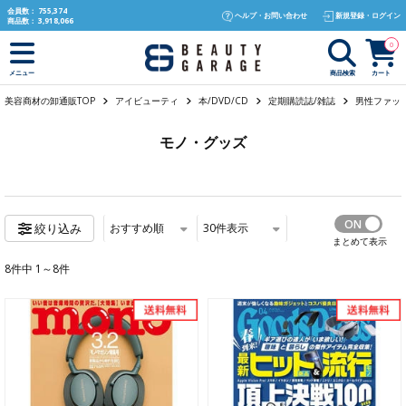
text.skipToContent
text.skipToNavigation
会員数：
755,374
ヘルプ・お問い合わせ
新規登録・ログイン
商品数：
3,918,066
0
商品検索
カート
メニュー
美容商材の卸通販TOP
アイビューティ
本/DVD/CD
定期購読誌/雑誌
男性ファッ
モノ・グッズ
おすすめ順
30
件表示
絞り込み
まとめて表示
8件中 1～8件