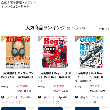
企画！電子書籍＋タブレッ
トレンタル2ヶ月無料
人気商品ランキング
(モノ・グッズ)
一覧へ
1
2
3
【定期購読】モノマガジン
【定期購読】Begin （ビギ
【定期購読】Get Navi
[毎月2,16日・年間24冊分]
ン） [毎月16日・年間12冊
（ゲットナビ）[24日発
分]
売・年間9冊分]
¥17,180
¥11,236
¥7,118
BG卸価
BG卸価
BG卸価
(税込¥18,898)
(税込¥12,359)
(税込¥7,829)
ポイント
ポイント
ポイント
: 171pt
(1%)
: 112pt
(1%)
: 71pt
(1%)
(0)
(0)
(0)