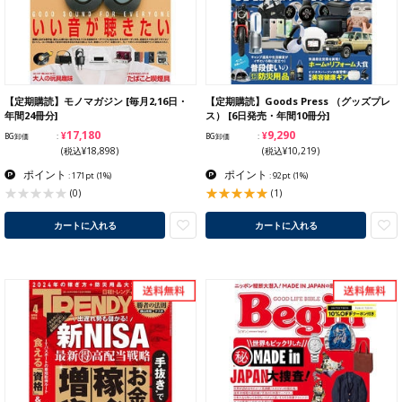
【定期購読】モノマガジン [毎月2,16日・
【定期購読】Goods Press （グッズプレ
年間24冊分]
ス） [6日発売・年間10冊分]
¥17,180
¥9,290
BG卸価
BG卸価
(税込¥18,898)
(税込¥10,219)
ポイント
ポイント
: 171pt
(1%)
: 92pt
(1%)
(1)
(0)
カートに入れる
カートに入れる