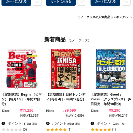
カートに入れる
カートに入れる
カートに入れる
モノ・グッズの人気商品ランキングへ
新着商品
(モノ・グッズ)
【定期購読】Begin （ビギ
【定期購読】日経トレンデ
【定期購読】Goods
ン） [毎月16日・年間12冊
ィ [毎月4日・年間12冊分]
Press （グッズプレス） [6
分]
日発売・年間10冊分]
¥11,236
¥9,690
¥9,290
BG卸価
BG卸価
BG卸価
(税込¥12,359)
(税込¥10,659)
(税込¥10,219)
ポイント
ポイント
ポイント
: 112pt
(1%)
: 96pt
(1%)
: 92pt
(1%)
(0)
(1)
(1)