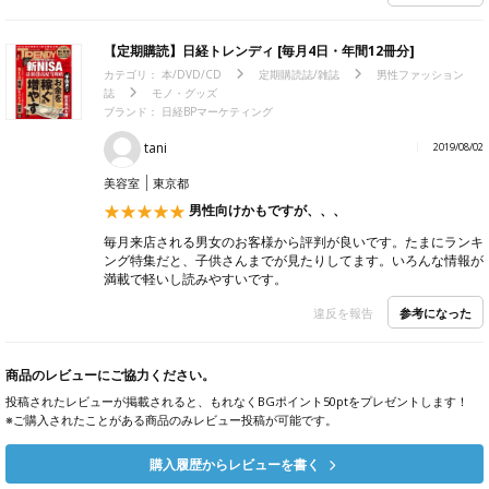
【定期購読】日経トレンディ [毎月4日・年間12冊分]
カテゴリ：
本/DVD/CD
定期購読誌/雑誌
男性ファッション
誌
モノ・グッズ
ブランド：
日経BPマーケティング
tani
2019/08/02
美容室
東京都
男性向けかもですが、、、
毎月来店される男女のお客様から評判が良いです。たまにランキ
ング特集だと、子供さんまでが見たりしてます。いろんな情報が
満載で軽いし読みやすいです。
参考になった
違反を報告
商品のレビューにご協力ください。
投稿されたレビューが掲載されると、もれなくBGポイント50ptをプレゼントします！
※ご購入されたことがある商品のみレビュー投稿が可能です。
購入履歴からレビューを書く