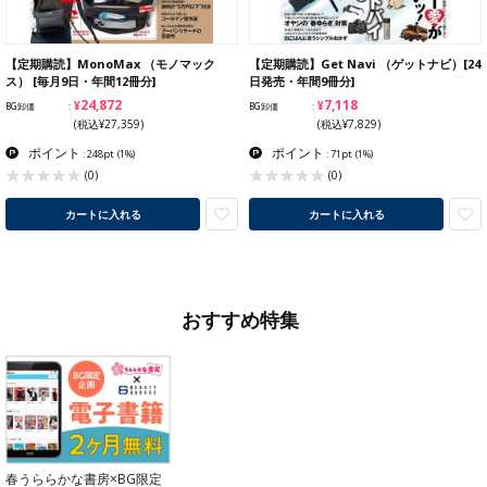
【定期購読】MonoMax （モノマック
【定期購読】Get Navi （ゲットナビ）[24
ス） [毎月9日・年間12冊分]
日発売・年間9冊分]
¥24,872
¥7,118
BG卸価
BG卸価
(税込¥27,359)
(税込¥7,829)
ポイント
ポイント
: 248pt
(1%)
: 71pt
(1%)
(0)
(0)
カートに入れる
カートに入れる
おすすめ特集
春うららかな書房×BG限定