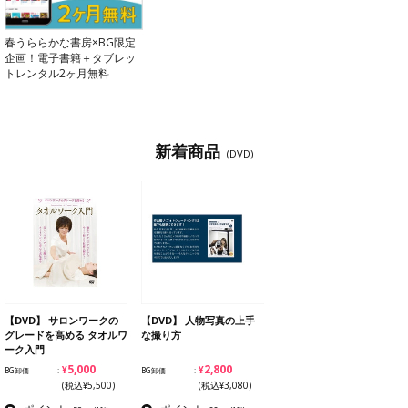
春うららかな書房×BG限定
企画！電子書籍＋タブレッ
トレンタル2ヶ月無料
新着商品
(DVD)
【DVD】 サロンワークの
【DVD】 人物写真の上手
グレードを高める タオルワ
な撮り方
ーク入門
¥5,000
¥2,800
BG卸価
BG卸価
(税込¥5,500)
(税込¥3,080)