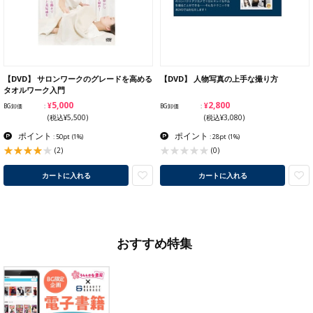
【DVD】 サロンワークのグレードを高める
【DVD】 人物写真の上手な撮り方
タオルワーク入門
¥5,000
¥2,800
BG卸価
BG卸価
(税込¥5,500)
(税込¥3,080)
ポイント
ポイント
: 50pt
(1%)
: 28pt
(1%)
(2)
(0)
カートに入れる
カートに入れる
おすすめ特集