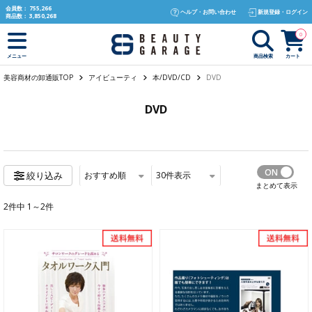
text.skipToContent
text.skipToNavigation
会員数：
755,266
ヘルプ・お問い合わせ
新規登録・ログイン
商品数：
3,850,268
0
商品検索
カート
メニュー
美容商材の卸通販TOP
アイビューティ
本/DVD/CD
DVD
DVD
おすすめ順
30
件表示
絞り込み
まとめて表示
2件中 1～2件