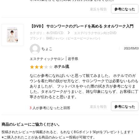
参考になった
違反を報告
【DVD】 サロンワークのグレードを高める タオルワーク入門
カテゴリ：
本/DVD/CD
エステ/リラクサロン向けDVD
ブランド：
BABジャパン（ビーエービージャパン）
ちょこ
2022/05/03
エステティックサロン
岩手県
ホテル流
なにか参考になればいいと思って観てみました。 ホテルでのガ
ウンを着た時の脱がせ方など、サロンワークでは必要ないものも
ありましたが、 フットバスをやった際の拭き方が参考になりま
した。タオルワークがうまいと、雑な印象にならず、お客様に丁
寧さが伝わるとと思います。
参考になった
違反を報告
3
人が参考になったと回答
商品のレビューにご協力ください。
投稿されたレビューが掲載されると、もれなくBGポイント50ptをプレゼントします！
※ご購入されたことがある商品のみレビュー投稿が可能です。