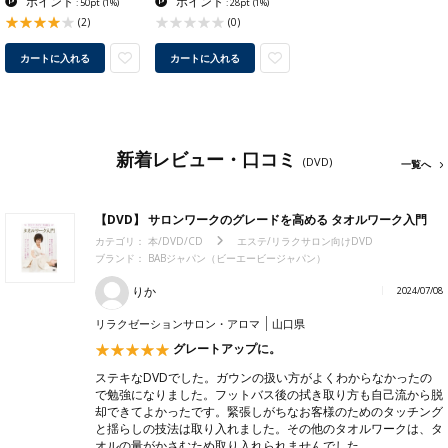
ポイント
ポイント
: 50pt
(1%)
: 28pt
(1%)
(2)
(0)
カートに入れる
カートに入れる
新着レビュー・口コミ
(DVD)
一覧へ
【DVD】 サロンワークのグレードを高める タオルワーク入門
カテゴリ：
本/DVD/CD
エステ/リラクサロン向けDVD
ブランド：
BABジャパン（ビーエービージャパン）
りか
2024/07/08
リラクゼーションサロン・アロマ
山口県
グレートアップに。
ステキなDVDでした。ガウンの扱い方がよくわからなかったの
で勉強になりました。フットバス後の拭き取り方も自己流から脱
却できてよかったです。緊張しがちなお客様のためのタッチング
と揺らしの技法は取り入れました。その他のタオルワークは、タ
オルの量がかさむため取り入れられませんでした。