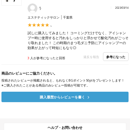
う
2023/03/14
エステティックサロン
千葉県
、
試しに購入してみました！ コーミングだけでなく、アイシャン
プー時に使用すると汚れをしっかりと浮かせて酸化汚れがごっそ
り取れました！ この時期のまつ毛ダニ予防にアイシャンプーの
効果が上がって時短にもなり◎
参考になった
違反を報告
3
人が参考になったと回答
商品のレビューにご協力ください。
投稿されたレビューが掲載されると、もれなくBGポイント50ptをプレゼントします！
※ご購入されたことがある商品のみレビュー投稿が可能です。
購入履歴からレビューを書く
ヘルプ・お問い合わせ