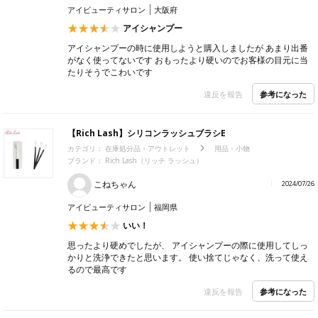
アイビューティサロン
大阪府
アイシャンプー
アイシャンプーの時に使用しようと購入しましたが あまり出番
がなく使ってないです おもったより硬いのでお客様の目元に当
たりそうでこわいです
参考になった
違反を報告
【Rich Lash】シリコンラッシュブラシE
カテゴリ：
在庫処分品・アウトレット
用品・小物
ブランド：
Rich Lash（リッチ ラッシュ）
こねちゃん
2024/07/26
アイビューティサロン
福岡県
いい！
思ったより硬めでしたが、 アイシャンプーの際に使用してしっ
かりと洗浄できたと思います。 使い捨てじゃなく、洗って使え
るので最高です
参考になった
違反を報告