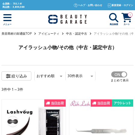
text.skipToContent
text.skipToNavigation
会員数：
755,141
ヘルプ・お問い合わせ
新規登録・ログイン
商品数：
3,899,388
0
商品検索
カート
メニュー
美容商材の卸通販TOP
アイビューティ
中古・認定中古
アイラッシュ小物/その他（中
アイラッシュ小物/その他（中古・認定中古）
おすすめ順
30
件表示
絞り込み
まとめて表示
3件中 1～3件