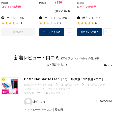
¥930
BG卸価
BG卸価
BG卸価
ログイン後表示
ログイン後表示
(税込¥1,023)
ポイント
ポイント
ポイント
:
(1%)
: 9pt
(1%)
:
(1%)
(38)
(1)
(2)
販売終了
カートに入れる
ログインして購入
新着レビュー・口コミ
(アイラッシュ小物/その他（中
古・認定中古）)
一覧へ
Ootto Flat Matte Lash［Cカール 太さ0.12 長さ7mm］
カテゴリ：
アイラッシュ
まつげエクステ
まつげエクステ
（フラット）
フラット（ブラック）
ブランド：
Wiz Lash（ウィズラッシュ）
あかしゅ
2026/06/04
アイビューティサロン
愛知県