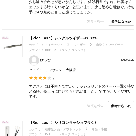
少し噛み合わせが悪いかんじです。 値段相当ですね。出番はチ
ェックする時くらいかな、と思います。少し硬めな感触で、持ち
手はやや短めと言った感じでしょうか。
参考になった
違反を報告
【Rich Lash】シングルツイザー≪C02≫
カテゴリ：
アイラッシュ
ツイザー
曲線タイプツイザー
ブランド：
Rich Lash（リッチ ラッシュ）
ぴっぴ
2023/06/23
アイビューティサロン
大阪府
。
エクステには不向きですが、ラッシュリフトのペーパー置く時や
とる時、修正時に向いてると思いました。 ですが、サビやすい
です。
参考になった
違反を報告
【Rich Lash】シリコンラッシュブラシE
カテゴリ：
在庫処分品・アウトレット
用品・小物
ブランド：
Rich Lash（リッチ ラッシュ）