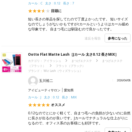
カール : C 太さ : 0.12 長さ : 7
目頭に
短い長さの単品を探してたので丁度よかったです。 短いサイズ
なのでしょうがないかもですがcカールというよりはカール緩め
な印象です。 自まつ毛には馴染むので良かったです。
参考になった
違反を報告
Ootto Flat Matte Lash［Jカール 太さ0.12 長さMIX］
カテゴリ：
アイラッシュ
まつげエクステ
まつげエクステ
（フラット）
フラット（ブラック）
ブランド：
Wiz Lash（ウィズラッシュ）
玉川裕二
2026/04/08
アイビューティサロン
愛知県
カール : J 太さ : 0.12 長さ : MIX
オススメ
0.12なのでとにかく軽くて、自まつ毛への負担が少ないのに自然
に長さが出るのが良いです。Jカールでナチュラルな仕上がりに
なるので、オフィス系のお客様にも好評です。