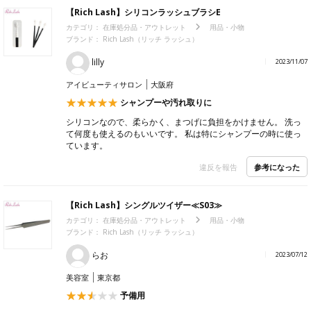
【Rich Lash】シリコンラッシュブラシE
カテゴリ：
在庫処分品・アウトレット
用品・小物
ブランド：
Rich Lash（リッチ ラッシュ）
lilly
2023/11/07
アイビューティサロン
大阪府
シャンプーや汚れ取りに
シリコンなので、柔らかく、まつげに負担をかけません。 洗っ
て何度も使えるのもいいです。 私は特にシャンプーの時に使っ
ています。
参考になった
違反を報告
【Rich Lash】シングルツイザー≪S03≫
カテゴリ：
在庫処分品・アウトレット
用品・小物
ブランド：
Rich Lash（リッチ ラッシュ）
らお
2023/07/12
美容室
東京都
予備用