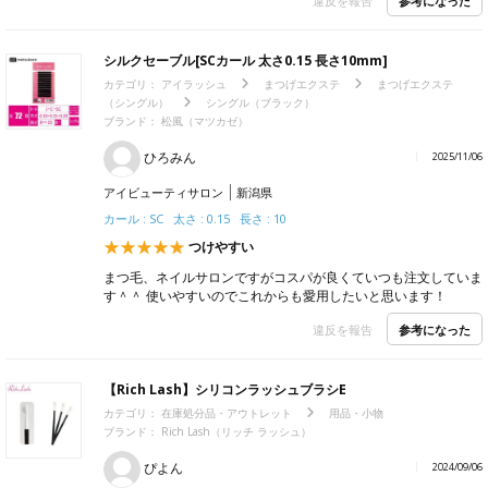
参考になった
違反を報告
シルクセーブル[SCカール 太さ0.15 長さ10mm]
カテゴリ：
アイラッシュ
まつげエクステ
まつげエクステ
（シングル）
シングル（ブラック）
ブランド：
松風（マツカゼ）
ひろみん
2025/11/06
アイビューティサロン
新潟県
カール : SC 太さ : 0.15 長さ : 10
つけやすい
まつ毛、ネイルサロンですがコスパが良くていつも注文していま
す＾＾ 使いやすいのでこれからも愛用したいと思います！
参考になった
違反を報告
【Rich Lash】シリコンラッシュブラシE
カテゴリ：
在庫処分品・アウトレット
用品・小物
ブランド：
Rich Lash（リッチ ラッシュ）
ぴよん
2024/09/06