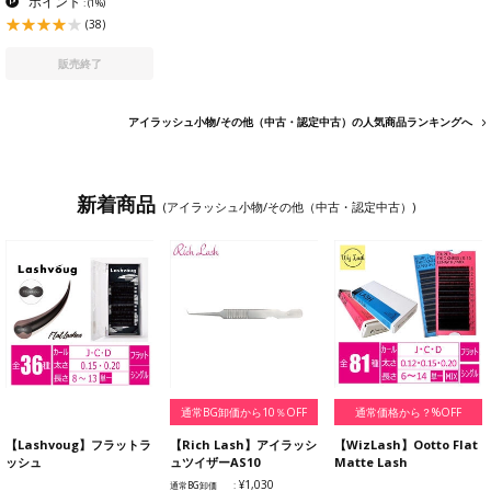
ポイント
:
(1%)
(38)
販売終了
アイラッシュ小物/その他（中古・認定中古）の人気商品ランキングへ
新着商品
(アイラッシュ小物/その他（中古・認定中古）)
通常BG卸価から10％OFF
通常価格から？%OFF
【Lashvoug】フラットラ
【Rich Lash】アイラッシ
【WizLash】Ootto Flat
ッシュ
ュツイザーAS10
Matte Lash
¥1,030
通常BG卸価