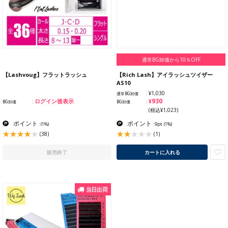
通常BG卸価から10％OFF
【Lashvoug】フラットラッシュ
【Rich Lash】アイラッシュツイザー
AS10
¥1,030
通常BG卸価
¥930
ログイン後表示
BG卸価
BG卸価
(税込¥1,023)
ポイント
ポイント
:
(1%)
: 9pt
(1%)
(38)
(1)
販売終了
カートに入れる