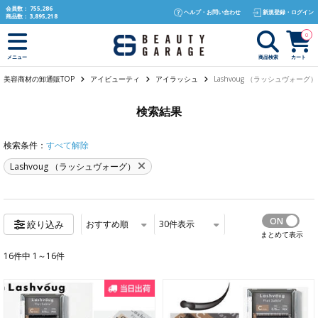
text.skipToContent
text.skipToNavigation
会員数：
755,286
ヘルプ・お問い合わせ
新規登録・ログイン
商品数：
3,895,218
0
商品検索
カート
メニュー
美容商材の卸通販TOP
アイビューティ
アイラッシュ
Lashvoug （ラッシュヴォーグ）
検索結果
検索条件：
すべて解除
Lashvoug （ラッシュヴォーグ）
おすすめ順
30
件表示
絞り込み
まとめて表示
16件中 1～16件