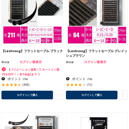
【Lashvoug】フラットセーブル ブラック
【Lashvoug】フラットセーブル グレイッ
シュブラウン
ログイン後表示
ログイン後表示
BG卸価
BG卸価
【バリエーション追加！】カートイン後
10％OFF！～8/14(金)まで
ポイント
ポイント
:
(1%)
:
(1%)
(308)
(15)
ログインして購入
ログインして購入