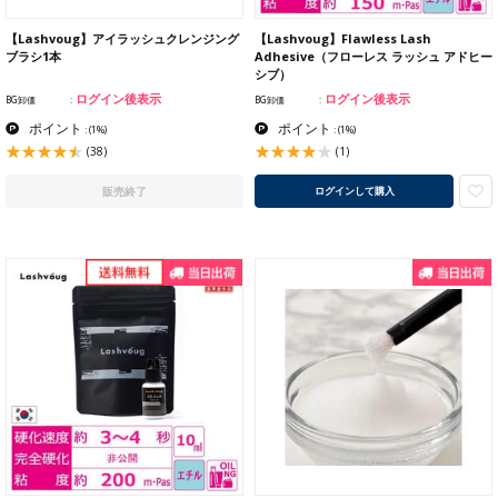
【Lashvoug】アイラッシュクレンジング
【Lashvoug】Flawless Lash
ブラシ1本
Adhesive（フローレス ラッシュ アドヒー
シブ）
ログイン後表示
ログイン後表示
BG卸価
BG卸価
ポイント
ポイント
:
(1%)
:
(1%)
(38)
(1)
販売終了
ログインして購入