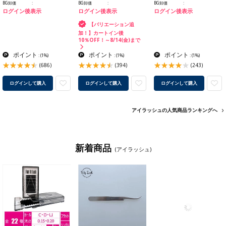
BG卸価
BG卸価
BG卸価
ログイン後表示
ログイン後表示
ログイン後表示
【バリエーション追
加！】カートイン後
10％OFF！～8/14(金)まで
ポイント
ポイント
ポイント
:
(1%)
:
(1%)
:
(1%)
(686)
(394)
(243)
ログインして購入
ログインして購入
ログインして購入
アイラッシュの人気商品ランキングへ
新着商品
(アイラッシュ)