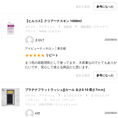
参考になった
違反を報告
【ヒルコス】クリアーナスキン 1000ml
カテゴリ：
アイラッシュ
前処理
前処理剤（プライマー）
ブランド：
helcos（ヒルコス）
まゆげ
2026/08/04
アイビューティサロン
東京都
リピート
まつ毛の前処理剤として使ってます。大容量なのでとてもありが
たいです。安心して使える商品だと思います。
参考になった
違反を報告
プラチナフラットラッシュ[Jカール 太さ0.10 長さ7ｍｍ]
カテゴリ：
アイラッシュ
まつげエクステ
まつげエクステ
（フラット）
フラット（ブラック）
ブランド：
LASH DIVA（ラッシュディーバ）
xxtt
2026/08/04