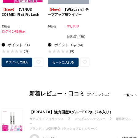
【New】
【VENUS
【New】
【WizLash】テ
COSME】Flat Fit Lash
ープアップ用ツイザー
¥1,300
BG卸価
BG卸価
ログイン後表示
(税込¥1,430)
ポイント
ポイント
:
(1%)
: 13pt
(1%)
(0)
(0)
カートに入れる
ログインして購入
新着レビュー・口コミ
(アイラッシュ)
一覧へ
【PREANFA】強力国産BグルーEX 2g（2本入り）
カテゴリ：
アイラッシュ
まつげエクステグルー
超速乾グル
ー
ブランド：
LASHPRO（ラッシュプロ）シリーズ