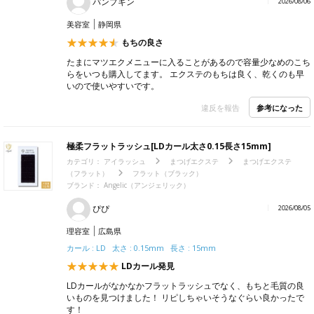
パンプキン
2026/08/06
美容室
静岡県
もちの良さ
たまにマツエクメニューに入ることがあるので容量少なめのこち
らをいつも購入してます。 エクステのもちは良く、乾くのも早
いので使いやすいです。
参考になった
違反を報告
極柔フラットラッシュ[LDカール太さ0.15長さ15mm]
カテゴリ：
アイラッシュ
まつげエクステ
まつげエクステ
（フラット）
フラット（ブラック）
ブランド：
Angelic（アンジェリック）
ぴぴ
2026/08/05
理容室
広島県
カール : LD 太さ : 0.15mm 長さ : 15mm
LDカール発見
LDカールがなかなかフラットラッシュでなく、もちと毛質の良
いものを見つけました！ リピしちゃいそうなぐらい良かったで
す！