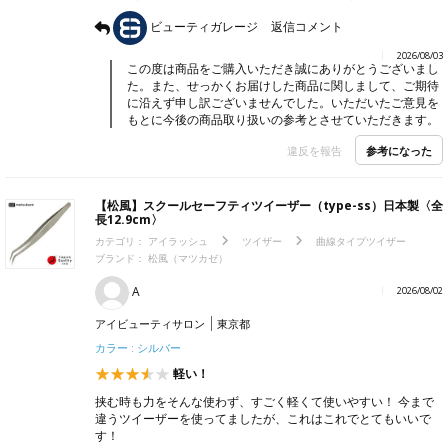
ビューティガレージ
返信コメント
2026/08/03
この度は商品をご購入いただき誠にありがとうございまし
た。また、せっかくお届けした商品に関しまして、ご期待
に沿えず申し訳ございませんでした。いただいたご意見を
もとに今後の商品取り扱いの参考とさせていただきます。
参考になった
違反を報告
【松風】スクールセーフティツイーザー（type-ss）日本製〈全
長12.9cm〉
カテゴリ：
アイラッシュ
ツイザー
曲線タイプツイザー
ブランド：
松風（マツカゼ）
A
2026/08/02
アイビューティサロン
東京都
カラー : シルバー
軽い！
挟む時も力をそんな使わず、すごく軽くて使いやすい！ 今まで
違うツイーザーを使ってましたが、これはこれでとてもいいで
す！