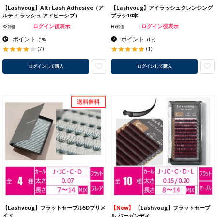
【Lashvoug】Alti Lash Adhesive（ア
【Lashvoug】アイラッシュクレンジング
ルティ ラッシュ アドヒーシブ）
ブラシ10本
ログイン後表示
ログイン後表示
BG卸価
BG卸価
ポイント
ポイント
:
(1%)
:
(1%)
(7)
(1)
ログインして購入
ログインして購入
【Lashvoug】フラットセーブル5Dプリメ
【New】
【Lashvoug】フラットセーブ
イド
ル バーガンディ