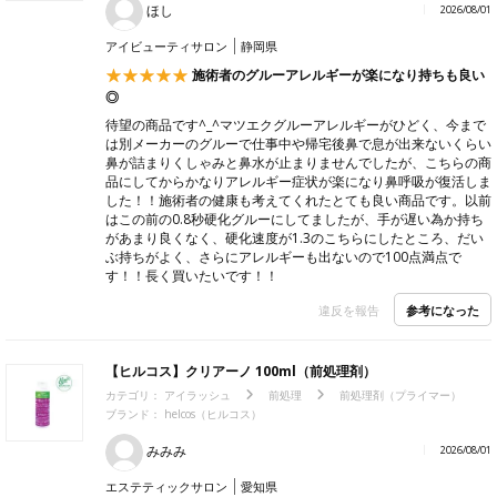
ほし
2026/08/01
アイビューティサロン
静岡県
施術者のグルーアレルギーが楽になり持ちも良い
◎
待望の商品です^_^マツエクグルーアレルギーがひどく、今まで
は別メーカーのグルーで仕事中や帰宅後鼻で息が出来ないくらい
鼻が詰まりくしゃみと鼻水が止まりませんでしたが、こちらの商
品にしてからかなりアレルギー症状が楽になり鼻呼吸が復活しま
した！！施術者の健康も考えてくれたとても良い商品です。以前
はこの前の0.8秒硬化グルーにしてましたが、手が遅い為か持ち
があまり良くなく、硬化速度が1.3のこちらにしたところ、だい
ぶ持ちがよく、さらにアレルギーも出ないので100点満点で
す！！長く買いたいです！！
参考になった
違反を報告
【ヒルコス】クリアーノ 100ml（前処理剤）
カテゴリ：
アイラッシュ
前処理
前処理剤（プライマー）
ブランド：
helcos（ヒルコス）
みみみ
2026/08/01
エステティックサロン
愛知県