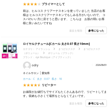
プライマーとして
前は、ヒルコス クリアーナスキンを使っていました 当店のお客
様は ヒルコスクリアーナスキンでもしみる方がいないので、 コ
スパのいい方に戻そうと思います、 こちらは お肌の弱いお客
様に良いみたいですね
参考になった
違反を報告
ロイヤルクチュール[Cカール 太さ0.07 長さ10mm]
カテゴリ：
アイラッシュ
まつげエクステ
まつげエクステ
（ボリューム）
ボリューム（ブラック）
ブランド：
eye Boutique（アイブティック）
odry
2026/08/01
ネイルサロン
愛知県
カール : C 太さ : 0.07 長さ : 10
リピーター
お値段がお値打ちでサイズもたくさんあるので、リピートしてま
す。収納も小さくて場所をとらなくてよいです。
参考になった
違反を報告