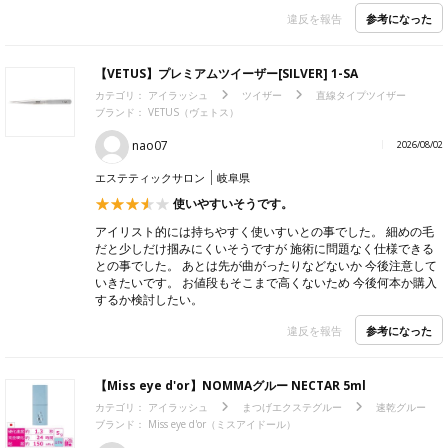
参考になった
違反を報告
【VETUS】プレミアムツイーザー[SILVER] 1-SA
カテゴリ：
アイラッシュ
ツイザー
直線タイプツイザー
ブランド：
VETUS（ヴェトス）
nao07
2026/08/02
エステティックサロン
岐阜県
使いやすいそうです。
アイリスト的には持ちやすく使いすいとの事でした。 細めの毛
だと少しだけ掴みにくいそうですが 施術に問題なく仕様できる
との事でした。 あとは先が曲がったりなどないか 今後注意して
いきたいです。 お値段もそこまで高くないため 今後何本か購入
するか検討したい。
参考になった
違反を報告
【Miss eye d'or】NOMMAグルー NECTAR 5ml
カテゴリ：
アイラッシュ
まつげエクステグルー
速乾グルー
ブランド：
Miss eye d'or（ミスアイドール）