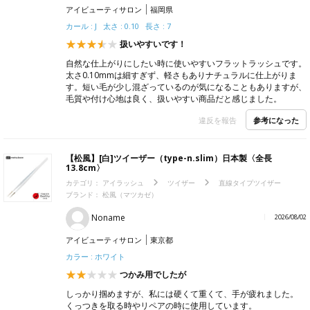
アイビューティサロン
福岡県
カール : J 太さ : 0.10 長さ : 7
扱いやすいです！
自然な仕上がりにしたい時に使いやすいフラットラッシュです。
太さ0.10mmは細すぎず、軽さもありナチュラルに仕上がりま
す。短い毛が少し混ざっているのが気になることもありますが、
毛質や付け心地は良く、扱いやすい商品だと感じました。
参考になった
違反を報告
【松風】[白]ツイーザー（type-n.slim）日本製〈全長
13.8cm〉
カテゴリ：
アイラッシュ
ツイザー
直線タイプツイザー
ブランド：
松風（マツカゼ）
Noname
2026/08/02
アイビューティサロン
東京都
カラー : ホワイト
つかみ用でしたが
しっかり掴めますが、私には硬くて重くて、手が疲れました。
くっつきを取る時やリペアの時に使用しています。