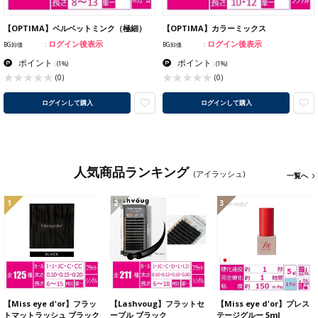
【OPTIMA】ベルベットミンク（極細）
【OPTIMA】カラーミックス
ログイン後表示
ログイン後表示
BG卸価
BG卸価
ポイント
ポイント
:
(1%)
:
(1%)
(0)
(0)
ログインして購入
ログインして購入
人気商品ランキング
(アイラッシュ)
一覧へ
1
2
3
【Miss eye d'or】フラッ
【Lashvoug】フラットセ
【Miss eye d'or】プレス
トマットラッシュ ブラック
ーブル ブラック
テージグルー 5ml