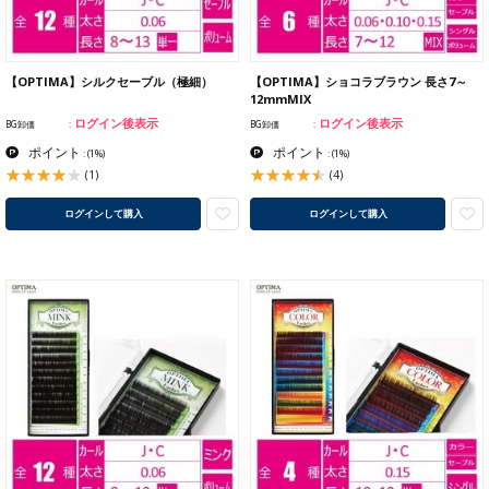
【OPTIMA】シルクセーブル（極細）
【OPTIMA】ショコラブラウン 長さ7～
12mmMIX
ログイン後表示
ログイン後表示
BG卸価
BG卸価
ポイント
ポイント
:
(1%)
:
(1%)
(1)
(4)
ログインして購入
ログインして購入