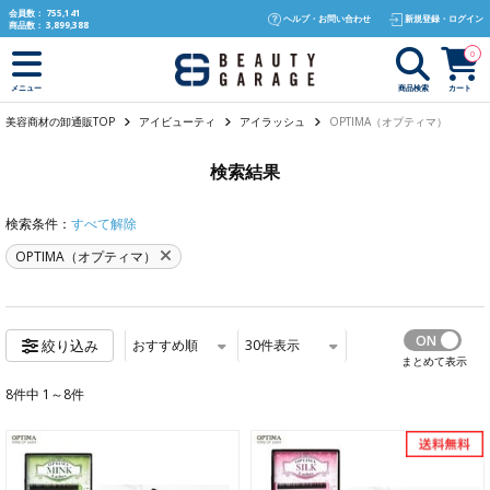
text.skipToContent
text.skipToNavigation
会員数：
755,141
ヘルプ・お問い合わせ
新規登録・ログイン
商品数：
3,899,388
0
商品検索
カート
メニュー
美容商材の卸通販TOP
アイビューティ
アイラッシュ
OPTIMA（オプティマ）
検索結果
検索条件：
すべて解除
OPTIMA（オプティマ）
おすすめ順
30
件表示
絞り込み
まとめて表示
8件中 1～8件