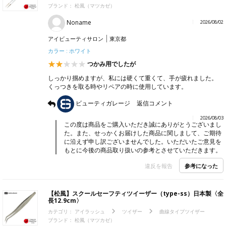
ブランド：
松風（マツカゼ）
Noname
2026/08/02
アイビューティサロン
東京都
カラー : ホワイト
つかみ用でしたが
しっかり掴めますが、私には硬くて重くて、手が疲れました。
くっつきを取る時やリペアの時に使用しています。
ビューティガレージ
返信コメント
2026/08/03
この度は商品をご購入いただき誠にありがとうございまし
た。また、せっかくお届けした商品に関しまして、ご期待
に沿えず申し訳ございませんでした。いただいたご意見を
もとに今後の商品取り扱いの参考とさせていただきます。
参考になった
違反を報告
【松風】スクールセーフティツイーザー（type-ss）日本製〈全
長12.9cm〉
カテゴリ：
アイラッシュ
ツイザー
曲線タイプツイザー
ブランド：
松風（マツカゼ）