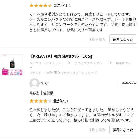
コスパよし
カール感や毛質がとても好みで、何度もリピートしています。
ケースがコンパクトなので収納スペースを取らず、シートも取り
出しやすく、サロンワークでも使いやすいです。品質・使い勝手
ともに満足している、お気に入りの商品です
参考になった
違反を報告
【PREANFA】強力国産BグルーEX 5g
カテゴリ：
アイラッシュ
まつげエクステグルー
超速乾グル
ー
ブランド：
LASHPRO（ラッシュプロ）シリーズ
てら
2026/07/30
美容室
佐賀県
量がいい
色々試しましたが、こちらに戻ってきました。 量がちょうど良
く、次に移りやすくて助かってます。 今回のボトルがキャップ
上部にツノが立っていて、振る時指に刺さって毎回痛いです。
参考になった
違反を報告