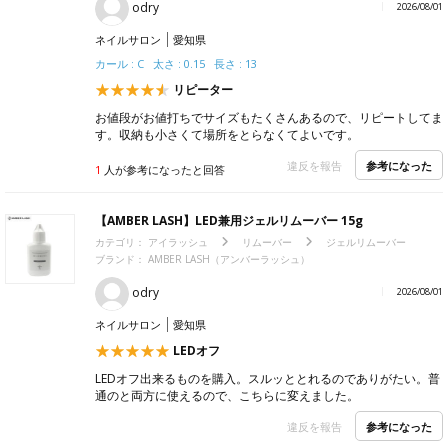
odry
2026/08/01
ネイルサロン
愛知県
カール : C 太さ : 0.15 長さ : 13
リピーター
お値段がお値打ちでサイズもたくさんあるので、リピートしてま
す。収納も小さくて場所をとらなくてよいです。
参考になった
違反を報告
1
人が参考になったと回答
【AMBER LASH】LED兼用ジェルリムーバー 15g
カテゴリ：
アイラッシュ
リムーバー
ジェルリムーバー
ブランド：
AMBER LASH（アンバーラッシュ）
odry
2026/08/01
ネイルサロン
愛知県
LEDオフ
LEDオフ出来るものを購入。スルッととれるのでありがたい。普
通のと両方に使えるので、こちらに変えました。
参考になった
違反を報告