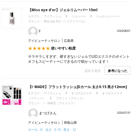
【Miss eye d'or】ジェルリムーバー 15ml
カテゴリ：
アイラッシュ
リムーバー
ジェルリムーバー
ブランド：
Miss eye d'or（ミスアイドール）
F
2026/08/01
アイビューティサロン
広島県
使いやすい粘度
サラサラしすぎず、硬すぎないジェルでLEDエクステのポイント
オフもスピーディーにできるので助かっています！
参考になった
違反を報告
【I･MADE】フラットラッシュ[Dカール 太さ0.15 長さ12mm]
カテゴリ：
アイラッシュ
まつげエクステ
まつげエクステ
（フラット）
フラット（ブラック）
ブランド：
I・MADE（アイメイド）
まつげさん
2026/07/31
アイビューティサロン
和歌山県
カール : D 太さ : 0.15 長さ : 12