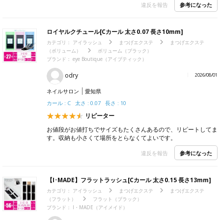
参考になった
違反を報告
ロイヤルクチュール[Cカール 太さ0.07 長さ10mm]
カテゴリ：
アイラッシュ
まつげエクステ
まつげエクステ
（ボリューム）
ボリューム（ブラック）
ブランド：
eye Boutique（アイブティック）
odry
2026/08/01
ネイルサロン
愛知県
カール : C 太さ : 0.07 長さ : 10
リピーター
お値段がお値打ちでサイズもたくさんあるので、リピートしてま
す。収納も小さくて場所をとらなくてよいです。
参考になった
違反を報告
【I･MADE】フラットラッシュ[Cカール 太さ0.15 長さ13mm]
カテゴリ：
アイラッシュ
まつげエクステ
まつげエクステ
（フラット）
フラット（ブラック）
ブランド：
I・MADE（アイメイド）