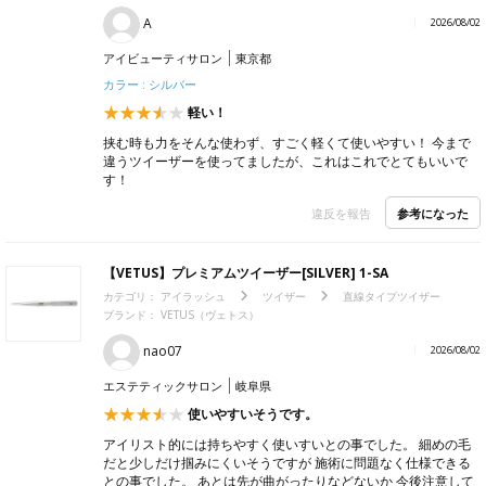
A
2026/08/02
アイビューティサロン
東京都
カラー : シルバー
軽い！
挟む時も力をそんな使わず、すごく軽くて使いやすい！ 今まで
違うツイーザーを使ってましたが、これはこれでとてもいいで
す！
参考になった
違反を報告
【VETUS】プレミアムツイーザー[SILVER] 1-SA
カテゴリ：
アイラッシュ
ツイザー
直線タイプツイザー
ブランド：
VETUS（ヴェトス）
nao07
2026/08/02
エステティックサロン
岐阜県
使いやすいそうです。
アイリスト的には持ちやすく使いすいとの事でした。 細めの毛
だと少しだけ掴みにくいそうですが 施術に問題なく仕様できる
との事でした。 あとは先が曲がったりなどないか 今後注意して