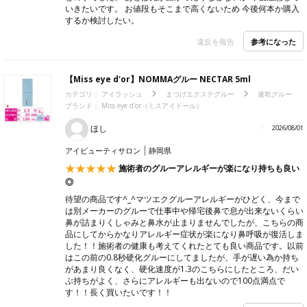
いきたいです。 お値段もそこまで高くないため 今後何本か購入
するか検討したい。
参考になった
違反を報告
【Miss eye d'or】NOMMAグルー NECTAR 5ml
カテゴリ：
アイラッシュ
まつげエクステグルー
速乾グルー
ブランド：
Miss eye d'or（ミスアイドール）
ほし
2026/08/01
アイビューティサロン
静岡県
施術者のグルーアレルギーが楽になり持ちも良い
◎
待望の商品です^_^マツエクグルーアレルギーがひどく、今まで
は別メーカーのグルーで仕事中や帰宅後鼻で息が出来ないくらい
鼻が詰まりくしゃみと鼻水が止まりませんでしたが、こちらの商
品にしてからかなりアレルギー症状が楽になり鼻呼吸が復活しま
した！！施術者の健康も考えてくれたとても良い商品です。以前
はこの前の0.8秒硬化グルーにしてましたが、手が遅い為か持ち
があまり良くなく、硬化速度が1.3のこちらにしたところ、だい
ぶ持ちがよく、さらにアレルギーも出ないので100点満点で
す！！長く買いたいです！！