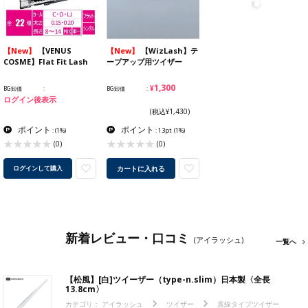
【New】
【VENUS
【New】
【WizLash】テ
COSME】Flat Fit Lash
ープアップ用ツイザー
¥1,300
BG卸価
BG卸価
ログイン後表示
(税込¥1,430)
ポイント
ポイント
:
(1%)
: 13pt
(1%)
(0)
(0)
カートに入れる
ログインして購入
新着レビュー・口コミ
(アイラッシュ)
一覧へ
【松風】[白]ツイーザー（type-n.slim）日本製〈全長
13.8cm〉
カテゴリ：
アイラッシュ
ツイザー
直線タイプツイザー