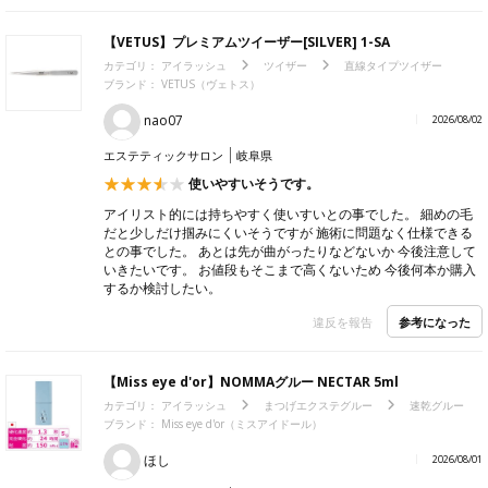
ブランド：
松風（マツカゼ）
A
2026/08/02
アイビューティサロン
東京都
カラー : シルバー
軽い！
挟む時も力をそんな使わず、すごく軽くて使いやすい！ 今まで
違うツイーザーを使ってましたが、これはこれでとてもいいで
す！
参考になった
違反を報告
【VETUS】プレミアムツイーザー[SILVER] 1-SA
カテゴリ：
アイラッシュ
ツイザー
直線タイプツイザー
ブランド：
VETUS（ヴェトス）
nao07
2026/08/02
エステティックサロン
岐阜県
使いやすいそうです。
アイリスト的には持ちやすく使いすいとの事でした。 細めの毛
だと少しだけ掴みにくいそうですが 施術に問題なく仕様できる