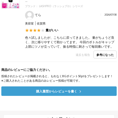
カール : D 太さ : 0.15 長さ : 12
コスパよし
カール感や毛質がとても好みで、何度もリピートしています。
ケースがコンパクトなので収納スペースを取らず、シートも取り
出しやすく、サロンワークでも使いやすいです。品質・使い勝手
ともに満足している、お気に入りの商品です
参考になった
違反を報告
【PREANFA】強力国産BグルーEX 5g
カテゴリ：
アイラッシュ
まつげエクステグルー
超速乾グル
ー
ブランド：
LASHPRO（ラッシュプロ）シリーズ
てら
2026/07/30
美容室
佐賀県
量がいい
色々試しましたが、こちらに戻ってきました。 量がちょうど良
く、次に移りやすくて助かってます。 今回のボトルがキャップ
上部にツノが立っていて、振る時指に刺さって毎回痛いです。
参考になった
違反を報告