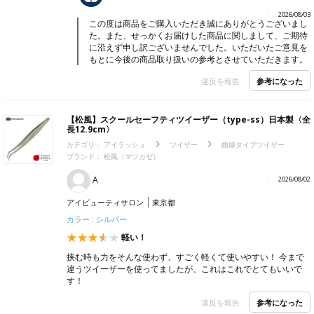
カテゴリ：
アイラッシュ
ツイザー
直線タイプツイザー
ブランド：
松風（マツカゼ）
Noname
2026/08/02
アイビューティサロン
東京都
カラー : ホワイト
つかみ用でしたが
しっかり掴めますが、私には硬くて重くて、手が疲れました。
くっつきを取る時やリペアの時に使用しています。
ビューティガレージ
返信コメント
2026/08/03
この度は商品をご購入いただき誠にありがとうございまし
た。また、せっかくお届けした商品に関しまして、ご期待
に沿えず申し訳ございませんでした。いただいたご意見を
もとに今後の商品取り扱いの参考とさせていただきます。
参考になった
違反を報告
【松風】スクールセーフティツイーザー（type-ss）日本製〈全
長12.9cm〉
カテゴリ：
アイラッシュ
ツイザー
曲線タイプツイザー