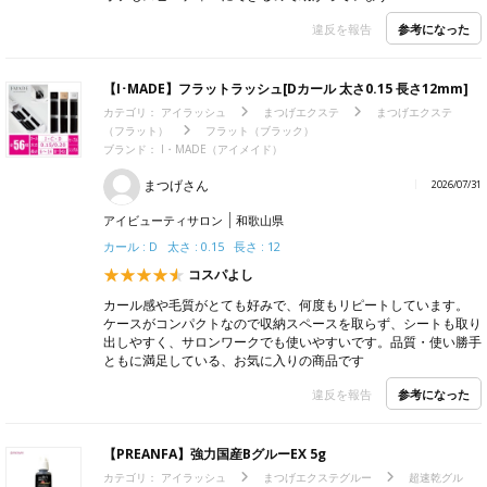
【Miss eye d'or】ジェルリムーバー 15ml
カテゴリ：
アイラッシュ
リムーバー
ジェルリムーバー
ブランド：
Miss eye d'or（ミスアイドール）
F
2026/08/01
アイビューティサロン
広島県
使いやすい粘度
サラサラしすぎず、硬すぎないジェルでLEDエクステのポイント
オフもスピーディーにできるので助かっています！
参考になった
違反を報告
【I･MADE】フラットラッシュ[Dカール 太さ0.15 長さ12mm]
カテゴリ：
アイラッシュ
まつげエクステ
まつげエクステ
（フラット）
フラット（ブラック）
ブランド：
I・MADE（アイメイド）
まつげさん
2026/07/31
アイビューティサロン
和歌山県