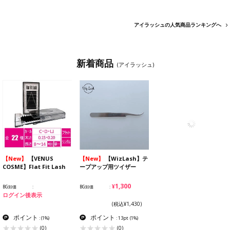
【Miss eye d'or】フラッ
【Lashvoug】フラットセ
【Miss eye d'or】プレス
トマットラッシュ ブラック
ーブル ブラック
テージグルー 5ml
BG卸価
BG卸価
BG卸価
ログイン後表示
ログイン後表示
ログイン後表示
【バリエーション追加！】
カートイン後10％OFF！～
8/14(金)まで
ポイント
ポイント
ポイント
:
(1%)
:
(1%)
:
(1%)
(686)
(311)
(243)
ログインして購入
ログインして購入
ログインして購入
アイラッシュの人気商品ランキングへ
新着商品
(アイラッシュ)