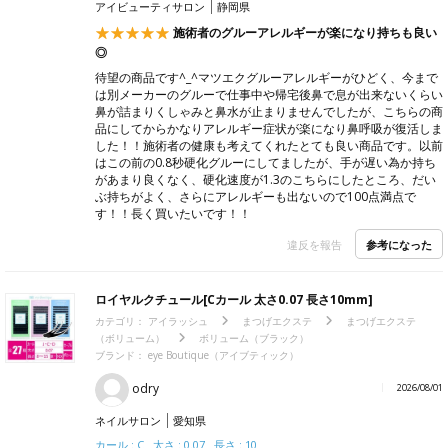
との事でした。 あとは先が曲がったりなどないか 今後注意して
いきたいです。 お値段もそこまで高くないため 今後何本か購入
するか検討したい。
参考になった
違反を報告
【Miss eye d'or】NOMMAグルー NECTAR 5ml
カテゴリ：
アイラッシュ
まつげエクステグルー
速乾グルー
ブランド：
Miss eye d'or（ミスアイドール）
ほし
2026/08/01
アイビューティサロン
静岡県
施術者のグルーアレルギーが楽になり持ちも良い
◎
待望の商品です^_^マツエクグルーアレルギーがひどく、今まで
は別メーカーのグルーで仕事中や帰宅後鼻で息が出来ないくらい
鼻が詰まりくしゃみと鼻水が止まりませんでしたが、こちらの商
品にしてからかなりアレルギー症状が楽になり鼻呼吸が復活しま
した！！施術者の健康も考えてくれたとても良い商品です。以前
はこの前の0.8秒硬化グルーにしてましたが、手が遅い為か持ち
があまり良くなく、硬化速度が1.3のこちらにしたところ、だい
ぶ持ちがよく、さらにアレルギーも出ないので100点満点で
す！！長く買いたいです！！