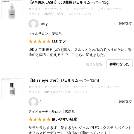
odry
2026/08/01
ネイルサロン
愛知県
カール : C 太さ : 0.15 長さ : 13
リピーター
お値段がお値打ちでサイズもたくさんあるので、リピートしてま
す。収納も小さくて場所をとらなくてよいです。
参考になった
違反を報告
1
人が参考になったと回答
【AMBER LASH】LED兼用ジェルリムーバー 15g
カテゴリ：
アイラッシュ
リムーバー
ジェルリムーバー
ブランド：
AMBER LASH（アンバーラッシュ）
odry
2026/08/01
ネイルサロン
愛知県
LEDオフ
LEDオフ出来るものを購入。スルッととれるのでありがたい。普
通のと両方に使えるので、こちらに変えました。
参考になった
違反を報告