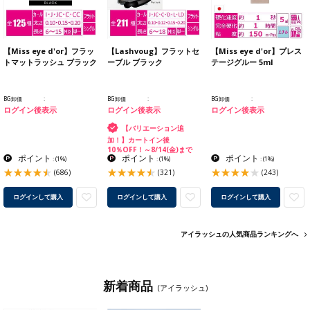
【Miss eye d'or】フラッ
【Lashvoug】フラットセ
【Miss eye d'or】プレス
トマットラッシュ ブラック
ーブル ブラック
テージグルー 5ml
BG卸価
BG卸価
BG卸価
ログイン後表示
ログイン後表示
ログイン後表示
【バリエーション追
加！】カートイン後
10％OFF！～8/14(金)まで
ポイント
ポイント
ポイント
:
(1%)
:
(1%)
:
(1%)
(686)
(321)
(243)
ログインして購入
ログインして購入
ログインして購入
アイラッシュの人気商品ランキングへ
新着商品
(アイラッシュ)