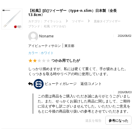
【松風】[白]ツイーザー（type-n.slim）日本製〈全長
13.8cm〉
カテゴリ：
アイラッシュ
ツイザー
直線タイプツイザー
ブランド：
松風（マツカゼ）
Noname
2026/08/02
アイビューティサロン
東京都
カラー : ホワイト
つかみ用でしたが
しっかり掴めますが、私には硬くて重くて、手が疲れました。
くっつきを取る時やリペアの時に使用しています。
ビューティガレージ
返信コメント
2026/08/03
この度は商品をご購入いただき誠にありがとうございまし
た。また、せっかくお届けした商品に関しまして、ご期待
に沿えず申し訳ございませんでした。いただいたご意見を
もとに今後の商品取り扱いの参考とさせていただきます。
参考になった
違反を報告