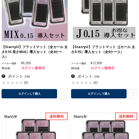
【StarryU】フラットマット［全カール 太
【StarryU】フラットマット［Jカール 太
さ0.15 長さMIX］導入セット（全4ケー
さ0.15］導入セット（全6ケース）
ス）
¥9,200
¥12,900
メーカー価格
メーカー価格
ログイン後表示
ログイン後表示
BG卸価
BG卸価
ポイント
ポイント
:
(1%)
:
(1%)
(0)
(0)
ログインして購入
ログインして購入