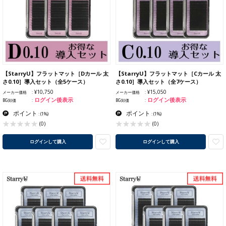
【StarryU】フラットマット［Dカール 太
【StarryU】フラットマット［Cカール 太
さ0.10］導入セット（全5ケース）
さ0.10］導入セット（全7ケース）
¥10,750
¥15,050
メーカー価格
メーカー価格
ログイン後表示
ログイン後表示
BG卸価
BG卸価
ポイント
ポイント
:
(1%)
:
(1%)
(0)
(0)
ログインして購入
ログインして購入