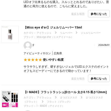
LEDオフ出来るものを購入。スルッととれるのでありがたい。普
通のと両方に使えるので、こちらに変えました。
参考になった
違反を報告
【Miss eye d'or】ジェルリムーバー 15ml
カテゴリ：
アイラッシュ
リムーバー
ジェルリムーバー
ブランド：
Miss eye d'or（ミスアイドール）
F
2026/08/01
アイビューティサロン
広島県
使いやすい粘度
サラサラしすぎず、硬すぎないジェルでLEDエクステのポイント
オフもスピーディーにできるので助かっています！
参考になった
違反を報告
【I･MADE】フラットラッシュ[Dカール 太さ0.15 長さ12mm]
カテゴリ：
アイラッシュ
まつげエクステ
まつげエクステ
（フラット）
フラット（ブラック）
ブランド：
I・MADE（アイメイド）