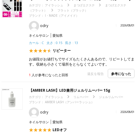
カテゴリ：
アイラッシュ
まつげエクステ
まつげエクステ
（フラット）
フラット（ブラック）
ブランド：
I・MADE（アイメイド）
odry
2026/08/01
ネイルサロン
愛知県
カール : C 太さ : 0.15 長さ : 13
リピーター
お値段がお値打ちでサイズもたくさんあるので、リピートしてま
す。収納も小さくて場所をとらなくてよいです。
参考になった
違反を報告
1
人が参考になったと回答
【AMBER LASH】LED兼用ジェルリムーバー 15g
カテゴリ：
アイラッシュ
リムーバー
ジェルリムーバー
ブランド：
AMBER LASH（アンバーラッシュ）
odry
2026/08/01
ネイルサロン
愛知県
LEDオフ