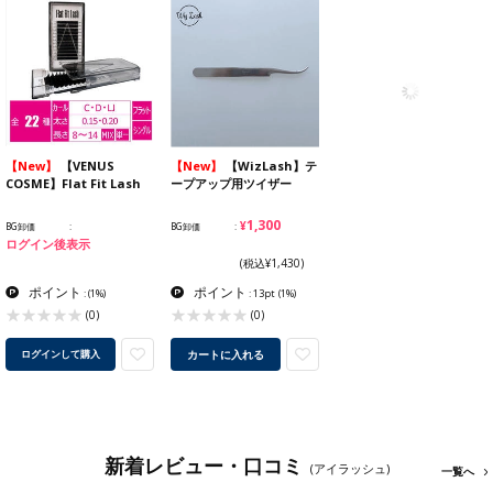
【New】
【VENUS
【New】
【WizLash】テ
COSME】Flat Fit Lash
ープアップ用ツイザー
¥1,300
BG卸価
BG卸価
ログイン後表示
(税込¥1,430)
ポイント
ポイント
:
(1%)
: 13pt
(1%)
(0)
(0)
カートに入れる
ログインして購入
新着レビュー・口コミ
(アイラッシュ)
一覧へ