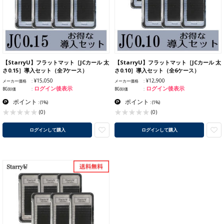
【StarryU】フラットマット［JCカール 太
【StarryU】フラットマット［JCカール 太
さ0.15］導入セット（全7ケース）
さ0.10］導入セット（全6ケース）
¥15,050
¥12,900
メーカー価格
メーカー価格
ログイン後表示
ログイン後表示
BG卸価
BG卸価
ポイント
ポイント
:
(1%)
:
(1%)
(0)
(0)
ログインして購入
ログインして購入