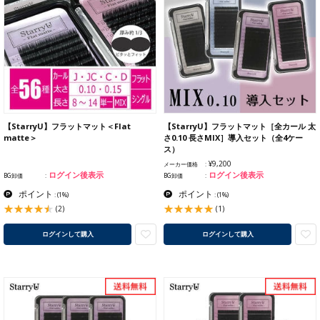
【StarryU】フラットマット＜Flat
【StarryU】フラットマット［全カール 太
matte＞
さ0.10 長さMIX］導入セット（全4ケー
ス）
¥9,200
メーカー価格
ログイン後表示
ログイン後表示
BG卸価
BG卸価
ポイント
ポイント
:
(1%)
:
(1%)
(2)
(1)
ログインして購入
ログインして購入