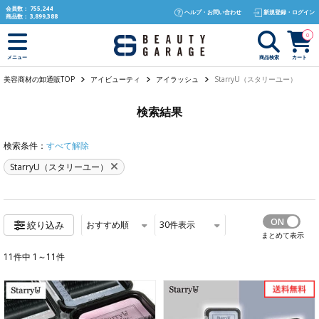
text.skipToContent
text.skipToNavigation
会員数：
755,244
ヘルプ・お問い合わせ
新規登録・ログイン
商品数：
3,899,388
0
商品検索
カート
メニュー
美容商材の卸通販TOP
アイビューティ
アイラッシュ
StarryU（スタリーユー）
検索結果
検索条件：
すべて解除
StarryU（スタリーユー）
おすすめ順
30
件表示
絞り込み
まとめて表示
11件中 1～11件