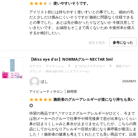
使いやすいそうです。
アイリスト的には持ちやすく使いすいとの事でした。 細めの毛
だと少しだけ掴みにくいそうですが 施術に問題なく仕様できる
との事でした。 あとは先が曲がったりなどないか 今後注意して
いきたいです。 お値段もそこまで高くないため 今後何本か購入
するか検討したい。
参考になった
違反を報告
【Miss eye d'or】NOMMAグルー NECTAR 5ml
カテゴリ：
アイラッシュ
まつげエクステグルー
速乾グルー
ブランド：
Miss eye d'or（ミスアイドール）
ほし
2026/08/01
アイビューティサロン
静岡県
施術者のグルーアレルギーが楽になり持ちも良い
◎
待望の商品です^_^マツエクグルーアレルギーがひどく、今まで
は別メーカーのグルーで仕事中や帰宅後鼻で息が出来ないくらい
鼻が詰まりくしゃみと鼻水が止まりませんでしたが、こちらの商
品にしてからかなりアレルギー症状が楽になり鼻呼吸が復活しま
した！！施術者の健康も考えてくれたとても良い商品です。以前