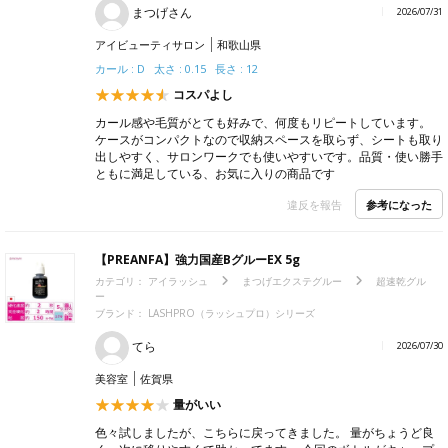
まつげさん
2026/07/31
アイビューティサロン
和歌山県
カール : D 太さ : 0.15 長さ : 12
コスパよし
カール感や毛質がとても好みで、何度もリピートしています。
ケースがコンパクトなので収納スペースを取らず、シートも取り
出しやすく、サロンワークでも使いやすいです。品質・使い勝手
ともに満足している、お気に入りの商品です
参考になった
違反を報告
【PREANFA】強力国産BグルーEX 5g
カテゴリ：
アイラッシュ
まつげエクステグルー
超速乾グル
ー
ブランド：
LASHPRO（ラッシュプロ）シリーズ
てら
2026/07/30
美容室
佐賀県
量がいい
色々試しましたが、こちらに戻ってきました。 量がちょうど良