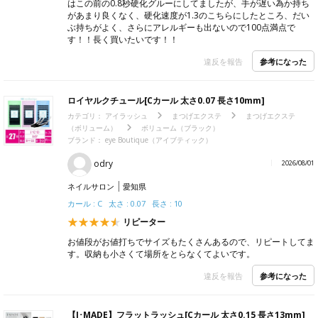
はこの前の0.8秒硬化グルーにしてましたが、手が遅い為か持ち
があまり良くなく、硬化速度が1.3のこちらにしたところ、だい
ぶ持ちがよく、さらにアレルギーも出ないので100点満点で
す！！長く買いたいです！！
参考になった
違反を報告
ロイヤルクチュール[Cカール 太さ0.07 長さ10mm]
カテゴリ：
アイラッシュ
まつげエクステ
まつげエクステ
（ボリューム）
ボリューム（ブラック）
ブランド：
eye Boutique（アイブティック）
odry
2026/08/01
ネイルサロン
愛知県
カール : C 太さ : 0.07 長さ : 10
リピーター
お値段がお値打ちでサイズもたくさんあるので、リピートしてま
す。収納も小さくて場所をとらなくてよいです。
参考になった
違反を報告
【I･MADE】フラットラッシュ[Cカール 太さ0.15 長さ13mm]