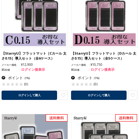
【StarryU】フラットマット［Cカール 太
【StarryU】フラットマット［Dカール 太
さ0.15］導入セット（全6ケース）
さ0.15］導入セット（全5ケース）
¥12,900
¥10,750
メーカー価格
メーカー価格
ログイン後表示
ログイン後表示
BG卸価
BG卸価
ポイント
ポイント
:
(1%)
:
(1%)
(0)
(0)
ログインして購入
ログインして購入