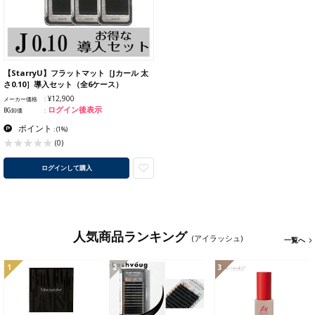
【StarryU】フラットマット［Jカール 太
さ0.10］導入セット（全6ケース）
¥12,900
メーカー価格
ログイン後表示
BG卸価
ポイント
:
(1%)
(0)
ログインして購入
人気商品ランキング
(アイラッシュ)
一覧へ
1
2
3