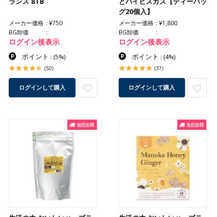
ランス 8TB
とハイビスカス【ティーバッ
グ20個入】
メーカー価格
¥750
メーカー価格
¥1,800
BG卸価
BG卸価
ログイン後表示
ログイン後表示
ポイント
ポイント
:
(5%)
:
(4%)
(50)
(37)
ログインして購入
ログインして購入