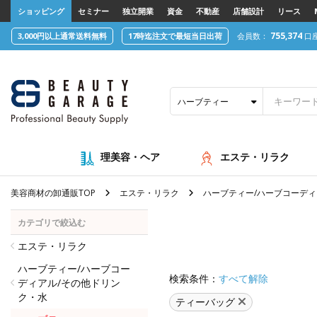
text.skipToContent
text.skipToNavigation
ショッピング
セミナー
独立開業
資金
不動産
店舗設計
リース
755,374
3,000円以上通常送料無料
17時迄注文で最短当日出荷
会員数：
口
ハーブティー
理美容・ヘア
エステ・リラク
美容商材の卸通販TOP
エステ・リラク
ハーブティー/ハーブコーディ
カテゴリで絞込む
エステ・リラク
ハーブティー/ハーブコー
検索条件：
すべて解除
ディアル/その他ドリン
ク・水
ティーバッグ