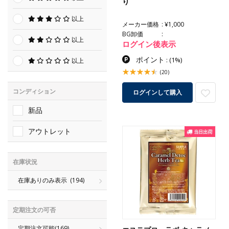
り
以上
メーカー価格
¥1,000
BG卸価
以上
ログイン後表示
ポイント
:
(1%)
以上
(20)
コンディション
ログインして購入
新品
アウトレット
在庫状況
在庫ありのみ表示
(194)
定期注文の可否
定期注文可能
(169)