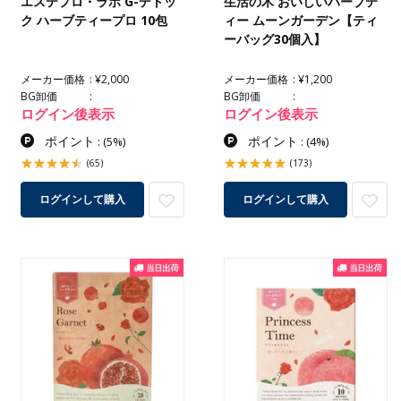
エステプロ・ラボ G-デトッ
生活の木 おいしいハーブテ
ク ハーブティープロ 10包
ィー ムーンガーデン【ティ
ーバッグ30個入】
メーカー価格
¥2,000
メーカー価格
¥1,200
BG卸価
BG卸価
ログイン後表示
ログイン後表示
ポイント
ポイント
:
(5%)
:
(4%)
(65)
(173)
ログインして購入
ログインして購入