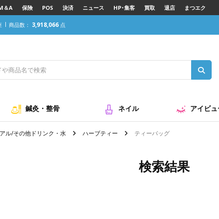
M＆A
保険
POS
決済
ニュース
HP･集客
買取
退店
まつエク
3,918,066
座
商品数：
点
鍼灸・整骨
ネイル
アイビュ
アル/その他ドリンク・水
ハーブティー
ティーバッグ
検索結果