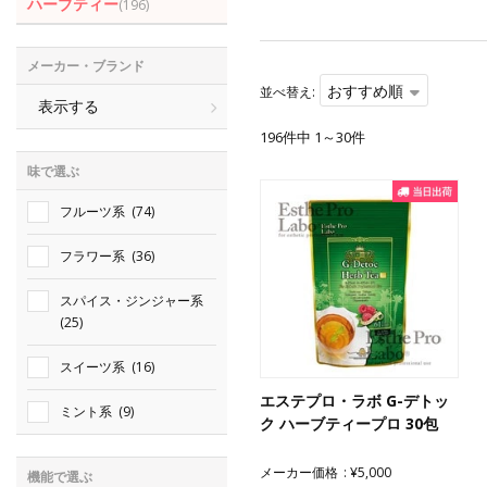
ハーブティー
(196)
メーカー・ブランド
おすすめ順
並べ替え:
表示する
196件中 1～30件
味で選ぶ
フルーツ系
(74)
フラワー系
(36)
スパイス・ジンジャー系
(25)
スイーツ系
(16)
エステプロ・ラボ G-デトッ
ミント系
(9)
ク ハーブティープロ 30包
メーカー価格
¥5,000
機能で選ぶ