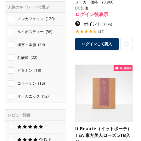
メーカー価格
¥3,900
人気のキーワードで選ぶ
BG卸価
ログイン後表示
ノンカフェイン
(120)
ポイント
:
(1%)
ルイボスティー
(56)
(34)
ログインして購入
漢方・薬膳
(24)
乳酸菌
(22)
ビタミン
(19)
コラーゲン
(18)
オーガニック
(12)
レビュー評価
It Beauté（イットボーテ）
TEA 東方美人ローズ 5TB入
以上