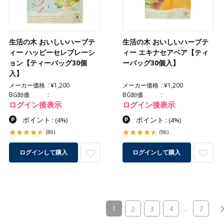
生活の木 おいしいハーブテ
生活の木 おいしいハーブテ
ィー ハッピーセレブレーシ
ィー エキナセアベア【ティ
ョン【ティーバッグ30個
ーバッグ30個入】
入】
メーカー価格
¥1,200
メーカー価格
¥1,200
BG卸価
BG卸価
ログイン後表示
ログイン後表示
ポイント
ポイント
:
(4%)
:
(4%)
(86)
(96)
ログインして購入
ログインして購入
(current)
1
...
2
3
4
7