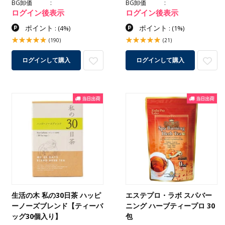
BG卸価
BG卸価
ログイン後表示
ログイン後表示
ポイント
ポイント
:
(4%)
:
(1%)
(190)
(21)
ログインして購入
ログインして購入
生活の木 私の30日茶 ハッピ
エステプロ・ラボ スパバー
ーノーズブレンド【ティーバ
ニング ハーブティープロ 30
ッグ30個入り】
包