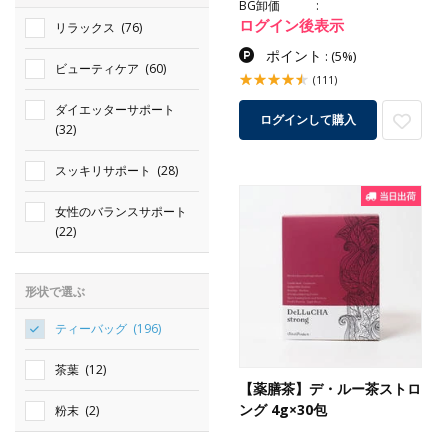
BG卸価
ログイン後表示
リラックス
(76)
ポイント
:
(5%)
ビューティケア
(60)
(111)
ダイエッターサポート
ログインして購入
(32)
スッキリサポート
(28)
女性のバランスサポート
(22)
形状で選ぶ
ティーバッグ
(196)
茶葉
(12)
【薬膳茶】デ・ルー茶ストロ
ング 4g×30包
粉末
(2)