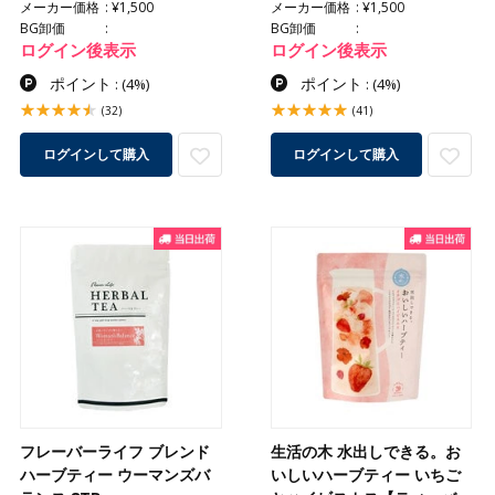
メーカー価格
¥1,500
メーカー価格
¥1,500
BG卸価
BG卸価
ログイン後表示
ログイン後表示
ポイント
ポイント
:
(4%)
:
(4%)
(32)
(41)
ログインして購入
ログインして購入
フレーバーライフ ブレンド
生活の木 水出しできる。お
ハーブティー ウーマンズバ
いしいハーブティー いちご