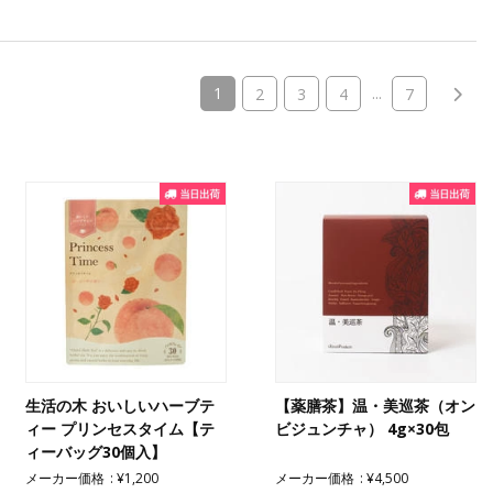
(current)
1
...
2
3
4
7
生活の木 おいしいハーブテ
【薬膳茶】温・美巡茶（オン
ィー プリンセスタイム【テ
ビジュンチャ） 4g×30包
ィーバッグ30個入】
メーカー価格
¥1,200
メーカー価格
¥4,500