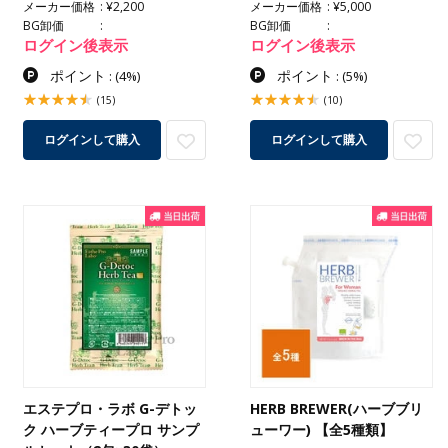
メーカー価格
¥2,200
メーカー価格
¥5,000
BG卸価
BG卸価
ログイン後表示
ログイン後表示
ポイント
ポイント
:
(4%)
:
(5%)
(15)
(10)
ログインして購入
ログインして購入
エステプロ・ラボ G-デトッ
HERB BREWER(ハーブブリ
ク ハーブティープロ サンプ
ューワー) 【全5種類】