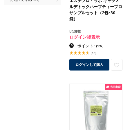
エステプロ・ラボ キャラメ
ルデトックハーブティープロ
サンプルセット（2包×30
袋）
BG卸価
ログイン後表示
ポイント
:
(5%)
(42)
ログインして購入