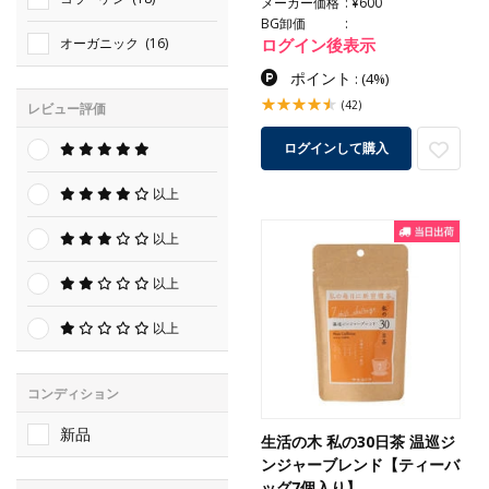
メーカー価格
¥600
BG卸価
ログイン後表示
オーガニック
(16)
ポイント
:
(4%)
(42)
レビュー評価
ログインして購入
以上
以上
以上
以上
コンディション
新品
生活の木 私の30日茶 温巡ジ
ンジャーブレンド【ティーバ
ッグ7個入り】