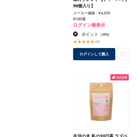
90個入り】
メーカー価格
¥4,600
BG卸価
ログイン後表示
ポイント
:
(4%)
(1)
ログインして購入
生活の木 私の30日茶 ラズベ