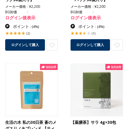
メーカー価格
¥2,200
メーカー価格
¥2,200
BG卸価
BG卸価
ログイン後表示
ログイン後表示
ポイント
ポイント
:
(4%)
:
(4%)
(2)
(1)
ログインして購入
ログインして購入
生活の木 私の30日茶 蒼のメ
【薬膳茶】サラ 4g×30包
グスリノキブレンド 【ティ