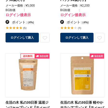
メーカー価格
¥5,000
メーカー価格
¥2,200
BG卸価
BG卸価
ログイン後表示
ログイン後表示
ポイント
ポイント
:
(4%)
:
(4%)
(5)
(1)
ログインして購入
ログインして購入
生活の木 私の30日茶 温巡ジ
生活の木 私の30日茶 軽やか
ンジャーブレンド【ティーバ
サラシアブレンド【ティーバ