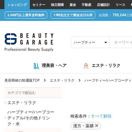
text.skipToContent
text.skipToNavigation
ショッピング
セミナー
独立開業
資金
不動産
店舗設計
リース
755,244
3,000円以上通常送料無料
17時迄注文で最短当日出荷
会員数：
口
ハーブティー
理美容・ヘア
エステ・リラク
美容商材の卸通販TOP
エステ・リラク
ハーブティー/ハーブコーディ
カテゴリで絞込む
エステ・リラク
ハーブティー/ハーブコー
検索条件：
すべて解除
ディアル/その他ドリン
ク・水
漢方・薬膳