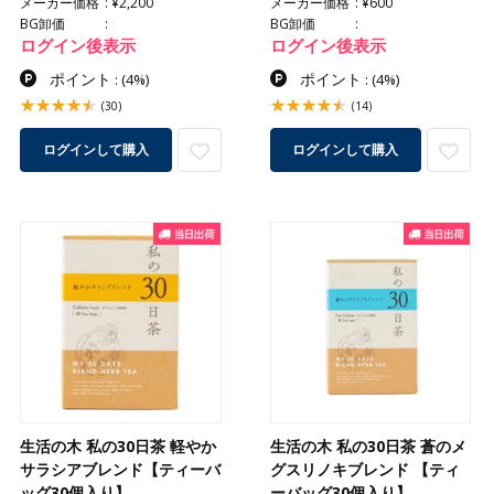
メーカー価格
¥2,200
メーカー価格
¥600
BG卸価
BG卸価
ログイン後表示
ログイン後表示
ポイント
ポイント
:
(4%)
:
(4%)
(30)
(14)
ログインして購入
ログインして購入
生活の木 私の30日茶 軽やか
生活の木 私の30日茶 蒼のメ
サラシアブレンド【ティーバ
グスリノキブレンド 【ティ
ッグ30個入り】
ーバッグ30個入り】