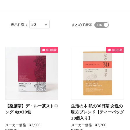
30
表示件数：
まとめて表示
【薬膳茶】デ・ルー茶ストロ
生活の木 私の30日茶 女性の
ング 4g×30包
味方ブレンド【ティーバッグ
30個入り】
メーカー価格
¥3,900
メーカー価格
¥2,200