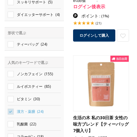
BG卸価
スッキリサポート
(5)
ログイン後表示
ダイエッターサポート
(4)
ポイント
:
(1%)
(21)
形状で選ぶ
ログインして購入
ティーバッグ
(24)
人気のキーワードで選ぶ
ノンカフェイン
(155)
ルイボスティー
(85)
ビタミン
(30)
漢方・薬膳
(24)
生活の木 私の30日茶 女性の
味方ブレンド【ティーバッグ
乳酸菌
(22)
7個入り】
コラーゲン
(18)