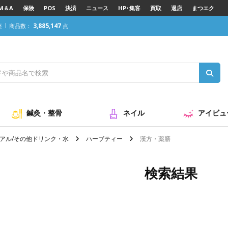
M＆A
保険
POS
決済
ニュース
HP･集客
買取
退店
まつエク
3,885,147
座
商品数：
点
鍼灸・整骨
ネイル
アイビュ
アル/その他ドリンク・水
ハーブティー
漢方・薬膳
検索結果