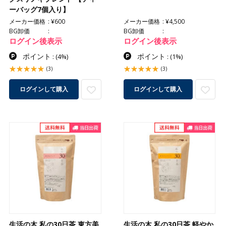
ーバッグ7個入り】
メーカー価格
¥600
メーカー価格
¥4,500
BG卸価
BG卸価
ログイン後表示
ログイン後表示
ポイント
ポイント
:
(4%)
:
(1%)
(3)
(3)
ログインして購入
ログインして購入
生活の木 私の30日茶 東方美
生活の木 私の30日茶 軽やか