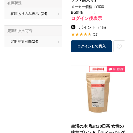
在庫状況
メーカー価格
¥600
BG卸価
在庫ありのみ表示
(24)
ログイン後表示
ポイント
:
(4%)
定期注文の可否
(25)
定期注文可能
(24)
ログインして購入
生活の木 私の30日茶 女性の
味方ブレンド【ティーバッグ