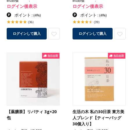
BG卸価
BG卸価
ログイン後表示
ログイン後表示
ポイント
ポイント
:
(4%)
:
(4%)
(36)
(39)
ログインして購入
ログインして購入
【薬膳茶】リバティ 3g×20
生活の木 私の30日茶 東方美
包
人ブレンド【ティーバッグ
30個入り】