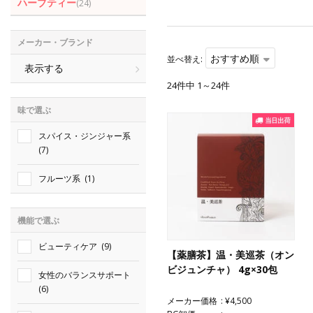
ハーブティー
(24)
メーカー・ブランド
おすすめ順
並べ替え:
表示する
24件中 1～24件
味で選ぶ
スパイス・ジンジャー系
(7)
フルーツ系
(1)
機能で選ぶ
ビューティケア
(9)
【薬膳茶】温・美巡茶（オン
ビジュンチャ） 4g×30包
女性のバランスサポート
(6)
メーカー価格
¥4,500