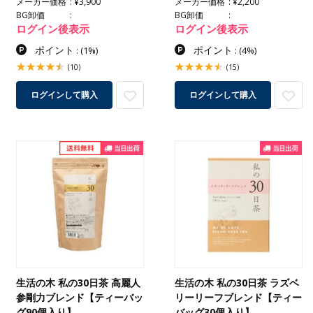
メーカー価格
¥3,900
メーカー価格
¥2,200
BG卸価
BG卸価
ログイン後表示
ログイン後表示
ポイント
ポイント
:
(1%)
:
(4%)
(10)
(15)
ログインして購入
ログインして購入
生活の木 私の30日茶 高麗人
生活の木 私の30日茶 ラズベ
参剛力ブレンド【ティーバッ
リーリーフブレンド【ティー
グ90個入り】
バッグ30個入り】