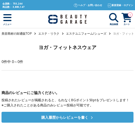
text.skipToContent
text.skipToNavigation
会員数：
755,244
ヘルプ・お問い合わせ
新規登録・ログイン
商品数：
3,885,147
0
商品検索
カート
メニュー
美容商材の卸通販TOP
エステ・リラク
エステユニフォーム/シューズ
ヨガ・フィット
ヨガ・フィットネスウェア
0件中 0～0件
商品のレビューにご協力ください。
投稿されたレビューが掲載されると、もれなくBGポイント50ptをプレゼントします！
※ご購入されたことがある商品のみレビュー投稿が可能です。
購入履歴からレビューを書く