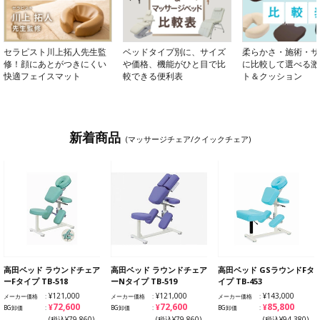
セラピスト川上拓人先生監
ベッドタイプ別に、サイズ
柔らかさ・施術・サ
修！顔にあとがつきにくい
や価格、機能がひと目で比
に比較して選べる激
快適フェイスマット
較できる便利表
ト＆クッション
新着商品
(マッサージチェア/クイックチェア)
高田ベッド ラウンドチェア
高田ベッド ラウンドチェア
高田ベッド GSラウンドFタ
ーFタイプ TB-518
ーNタイプ TB-519
イプ TB-453
¥121,000
¥121,000
¥143,000
メーカー価格
メーカー価格
メーカー価格
¥72,600
¥72,600
¥85,800
BG卸価
BG卸価
BG卸価
(税込¥79,860)
(税込¥79,860)
(税込¥94,380)