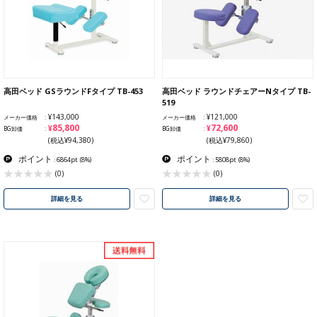
高田ベッド GSラウンドFタイプ TB-453
高田ベッド ラウンドチェアーNタイプ TB-
519
¥143,000
¥121,000
メーカー価格
メーカー価格
¥85,800
¥72,600
BG卸価
BG卸価
(税込¥94,380)
(税込¥79,860)
ポイント
ポイント
: 6864pt
(8%)
: 5808pt
(8%)
(0)
(0)
詳細を見る
詳細を見る