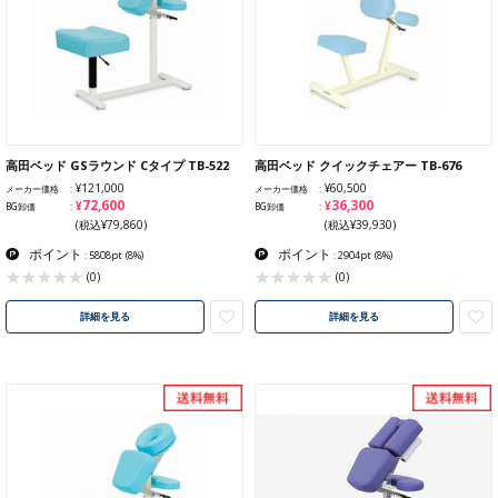
高田ベッド GSラウンド Cタイプ TB-522
高田ベッド クイックチェアー TB-676
¥121,000
¥60,500
メーカー価格
メーカー価格
¥72,600
¥36,300
BG卸価
BG卸価
(税込¥79,860)
(税込¥39,930)
ポイント
ポイント
: 5808pt
(8%)
: 2904pt
(8%)
(0)
(0)
詳細を見る
詳細を見る