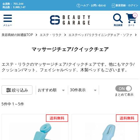
text.skipToContent
text.skipToNavigation
会員数：
755,244
ヘルプ・お問い合わせ
新規登録・ログイン
商品数：
3,885,147
0
商品検索
カート
メニュー
美容商材の卸通販TOP
エステ・リラク
エステベッド/リクライニングチェア・ソファ
マッサージチェア/クイックチェア
エステ・リラク
のマッサージチェア/クイックチェアです。他にも
マクラ/
クッション/マット
、
フェイシャルベッド
、
木製ベッド
もございます。
おすすめ順
30
件表示
絞り込み
まとめて表示
5件中 1～5件