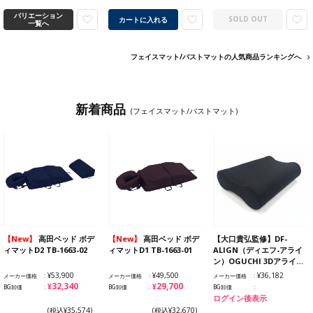
バリエーション
カートに入れる
SOLD OUT
一覧へ
フェイスマット/バストマットの人気商品ランキングへ
新着商品
(フェイスマット/バストマット)
【New】
高田ベッド ボデ
【New】
高田ベッド ボデ
【大口貴弘監修】DF-
ィマットD2 TB-1663-02
ィマットD1 TB-1663-01
ALIGN（ディエフ-アライ
ン）OGUCHI 3Dアライ…
¥53,900
¥49,500
¥36,182
メーカー価格
メーカー価格
メーカー価格
¥32,340
¥29,700
BG卸価
BG卸価
BG卸価
ログイン後表示
(税込¥35,574)
(税込¥32,670)