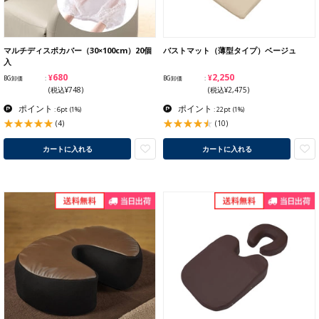
マルチディスポカバー（30×100cm）20個
バストマット（薄型タイプ）ベージュ
入
¥680
¥2,250
BG卸価
BG卸価
(税込¥748)
(税込¥2,475)
ポイント
ポイント
: 6pt
(1%)
: 22pt
(1%)
(4)
(10)
カートに入れる
カートに入れる