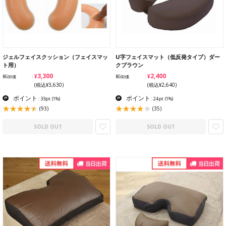
ジェルフェイスクッション（フェイスマッ
U字フェイスマット（低反発タイプ）ダー
ト用）
クブラウン
¥3,300
¥2,400
BG卸価
BG卸価
(税込¥3,630)
(税込¥2,640)
ポイント
ポイント
: 33pt
(1%)
: 24pt
(1%)
(93)
(35)
SOLD OUT
SOLD OUT