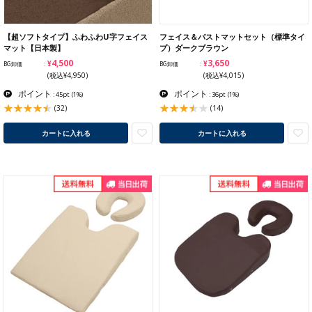
【超ソフトタイプ】ふわふわU字フェイス
フェイス＆バストマットセット（標準タイ
マット【日本製】
プ）ダークブラウン
¥4,500
¥3,650
BG卸価
BG卸価
(税込¥4,950)
(税込¥4,015)
ポイント
ポイント
: 45pt
(1%)
: 36pt
(1%)
(32)
(14)
カートに入れる
カートに入れる