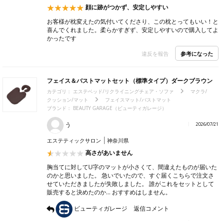
顔に跡がつかず、安定しやすい
お客様が枕変えたの気付いてくださり、この枕とってもいい！と
喜んでくれました。柔らかすぎず、安定しやすいので購入してよ
かったです
参考になった
違反を報告
フェイス＆バストマットセット（標準タイプ）ダークブラウン
カテゴリ：
エステベッド/リクライニングチェア・ソファ
マクラ/
クッション/マット
フェイスマット/バストマット
ブランド：
BEAUTY GARAGE（ビューティガレージ）
う
2026/07/21
エステティックサロン
神奈川県
高さがあいません
胸当てに対してU字のマットが小さくて、間違えたものが届いた
のかと思いました。 急いでいたので、すぐ届くこちらで注文さ
せていただきましたが失敗しました。 誰がこれをセットとして
販売すると決めたのか… おすすめはしません。
ビューティガレージ
返信コメント