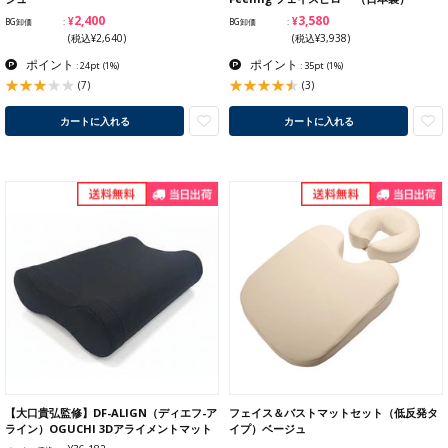
¥2,400
¥3,580
BG卸価
BG卸価
(税込¥2,640)
(税込¥3,938)
ポイント
ポイント
: 24pt
(1%)
: 35pt
(1%)
(7)
(3)
カートに入れる
カートに入れる
【大口貴弘監修】DF-ALIGN（ディエフ-ア
フェイス＆バストマットセット（低反発タ
ライン）OGUCHI 3Dアライメントマット
イプ）ベージュ