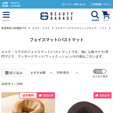
text.skipToContent
text.skipToNavigation
会員数：
755,374
ヘルプ・お問い合わせ
新規登録・ログイン
商品数：
3,918,066
0
商品検索
カート
メニュー
美容商材の卸通販TOP
エステ・リラク
エステベッド/リクライニングチェア・ソファ
フェイスマット/バストマット
エステ・リラク
のフェイスマット/バストマットです。他にも
角マクラ/半
円マクラ
、
マッサージマット/フットクッション/その他
もございます。
おすすめ順
30
件表示
絞り込み
まとめて表示
42件中 1～30件