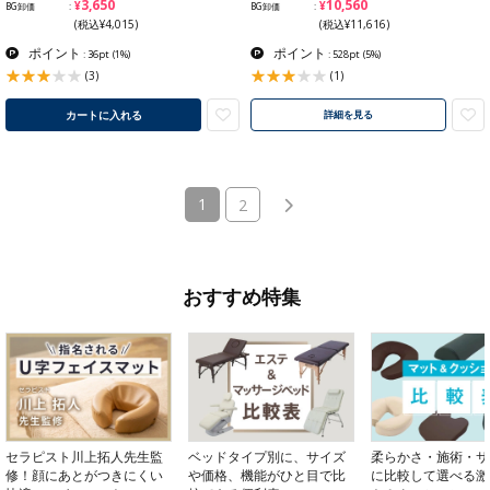
¥3,650
¥10,560
BG卸価
BG卸価
(税込¥4,015)
(税込¥11,616)
ポイント
ポイント
: 36pt
(1%)
: 528pt
(5%)
(3)
(1)
カートに入れる
詳細を見る
(current)
1
2
おすすめ特集
セラピスト川上拓人先生監
ベッドタイプ別に、サイズ
柔らかさ・施術・サ
修！顔にあとがつきにくい
や価格、機能がひと目で比
に比較して選べる激