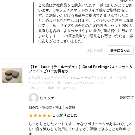
2026/07/31
この度は弊社商品をご購入いただき、誠にありがとうござ
います。U字フェイスマットのサイズ感がご期待に沿え
ず、ご満足いただける商品をご提供できませんでしたこ
と、心よりお詫び申し上げます。 いただいたご意見は真摯
に受け止め、サイズや適合性のご案内方法、セット内容の
見直しを含め、より分かりやすい適切な商品提供に努めて
まいります。 この度は貴重なご意見をお寄せいただき、誠
にありがとうございました。
参考になった
違反を報告
【Te・Luce（テ・ルーチェ）】Good Feelingバストマット＆
フェイスピローお得セット
カテゴリ：
エステベッド/リクライニングチェア・ソファ
マクラ/
クッション/マット
フェイスマット/バストマット
ブランド：
te luce（テ・ルーチェ）
ヒュッゲ
2026/07/17
鍼灸院・整骨院・整体
愛媛県
しっかりとした
しっかりとしたマットです。 かなりボリュームがあるので、少
し中身を減らして使用していますが、調整できることも利点で
す。