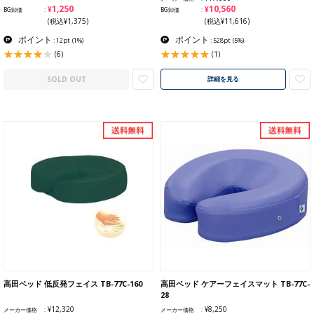
¥1,250
¥10,560
BG卸価
BG卸価
(税込¥1,375)
(税込¥11,616)
ポイント
ポイント
: 12pt
(1%)
: 528pt
(5%)
(6)
(1)
SOLD OUT
詳細を見る
高田ベッド 低反発フェイス TB-77C-160
高田ベッド ケアーフェイスマット TB-77C-
28
¥12,320
¥8,250
メーカー価格
メーカー価格