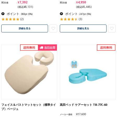
¥7,392
¥4,950
BG卸価
BG卸価
(税込¥8,131)
(税込¥5,445)
ポイント
ポイント
: 369pt
(5%)
: 247pt
(5%)
(2)
(3)
詳細を見る
詳細を見る
フェイス＆バストマットセット（標準タイ
高田ベッド ケアーセット TB-77C-60
プ）ベージュ
¥17,600
メーカー価格