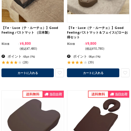
【Te・Luce（テ・ルーチェ）】Good
【Te・Luce（テ・ルーチェ）】Good
Feeling バストマット （日本製）
Feelingバストマット＆フェイスピローお
得セット
¥6,800
¥9,800
BG卸価
BG卸価
(税込¥7,480)
(税込¥10,780)
ポイント
ポイント
: 68pt
(1%)
: 98pt
(1%)
(28)
(39)
カートに入れる
カートに入れる