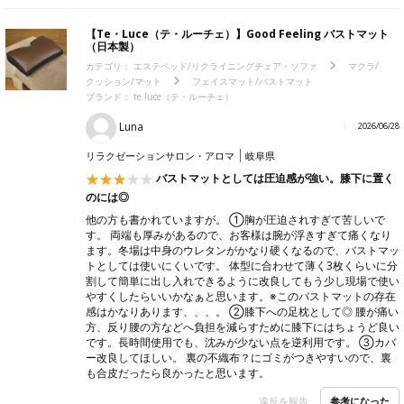
【Te・Luce（テ・ルーチェ）】Good Feeling バストマット
（日本製）
カテゴリ：
エステベッド/リクライニングチェア・ソファ
マクラ/
クッション/マット
フェイスマット/バストマット
ブランド：
te luce（テ・ルーチェ）
Luna
2026/06/28
リラクゼーションサロン・アロマ
岐阜県
バストマットとしては圧迫感が強い。膝下に置く
のには◎
他の方も書かれていますが。 ①胸が圧迫されすぎて苦しいで
す。 両端も厚みがあるので、お客様は腕が浮きすぎて痛くなり
ます。冬場は中身のウレタンがかなり硬くなるので、バストマッ
トとしては使いにくいです。 体型に合わせて薄く3枚くらいに分
割して簡単に出し入れできるように改良してもう少し現場で使い
やすくしたらいいかなぁと思います。※このバストマットの存在
感はかなりあります、、、。 ②膝下への足枕として◎ 腰が痛い
方、反り腰の方などへ負担を減らすために膝下にはちょうど良い
です。長時間使用でも、沈みが少ない点を逆利用です。 ③カバ
ー改良してほしい。 裏の不織布？にゴミがつきやすいので、裏
も合皮だったら良かったと思います。
参考になった
違反を報告