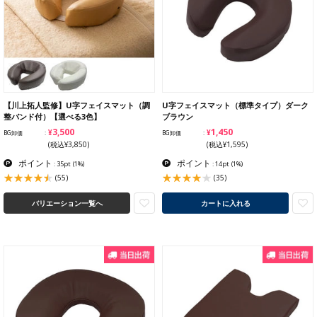
【川上拓人監修】U字フェイスマット（調
U字フェイスマット（標準タイプ）ダーク
整バンド付）【選べる3色】
ブラウン
¥3,500
¥1,450
BG卸価
BG卸価
(税込¥3,850)
(税込¥1,595)
ポイント
ポイント
: 35pt
(1%)
: 14pt
(1%)
(55)
(35)
バリエーション一覧へ
カートに入れる