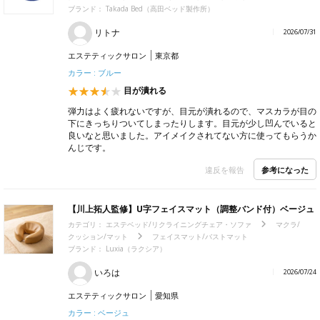
ブランド：
Takada Bed（高田ベッド製作所）
リトナ
2026/07/31
エステティックサロン
東京都
カラー : ブルー
目が潰れる
弾力はよく疲れないですが、目元が潰れるので、マスカラが目の
下にきっちりついてしまったりします。目元が少し凹んでいると
良いなと思いました。アイメイクされてない方に使ってもらうか
んじです。
参考になった
違反を報告
【川上拓人監修】U字フェイスマット（調整バンド付）ベージュ
カテゴリ：
エステベッド/リクライニングチェア・ソファ
マクラ/
クッション/マット
フェイスマット/バストマット
ブランド：
Luxia（ラクシア）
いろは
2026/07/24
エステティックサロン
愛知県
カラー : ベージュ