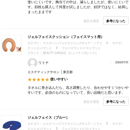
使いにくいです。胸当ての中は、減らしましたが、使いにくいで
す。顔枕も購入して何度か試しましたが、好評ではなく、結局し
まったままです
参考になった
違反を報告
ジェルフェイスクッション（フェイスマット用）
カテゴリ：
エステベッド/リクライニングチェア・ソファ
マクラ/
クッション/マット
フェイスマット/バストマット
ブランド：
BEAUTY GARAGE（ビューティガレージ）
リトナ
2026/07/31
エステティックサロン
東京都
使いやすい
タオルに巻き込んだら、高さ調整したり、合わせやすくつかいや
すいです。必須のものになっていて、良い品物だと思います。
参考になった
違反を報告
ジェルフェイス（ブルー）
カテゴリ：
エステベッド/リクライニングチェア・ソファ
マクラ/
クッション/マット
フェイスマット/バストマット