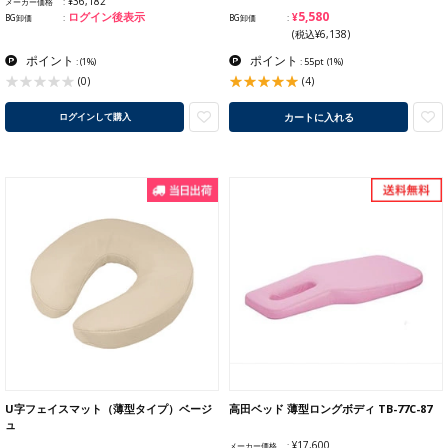
¥36,182
メーカー価格
¥5,580
ログイン後表示
BG卸価
BG卸価
(税込¥6,138)
ポイント
ポイント
:
(1%)
: 55pt
(1%)
(4)
(0)
カートに入れる
ログインして購入
U字フェイスマット（薄型タイプ）ベージ
高田ベッド 薄型ロングボディ TB-77C-87
ュ
¥17,600
メーカー価格