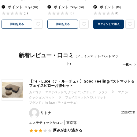
ポイント
ポイント
ポイント
: 323pt
(1%)
: 297pt
(1%)
:
(1%)
(0)
(0)
(0)
詳細を見る
詳細を見る
ログインして購入
新着レビュー・口コミ
(フェイスマット/バストマッ
ト)
一覧へ
【Te・Luce（テ・ルーチェ）】Good Feelingバストマット＆
フェイスピローお得セット
カテゴリ：
エステベッド/リクライニングチェア・ソファ
マクラ/
クッション/マット
フェイスマット/バストマット
ブランド：
te luce（テ・ルーチェ）
リトナ
2026/07/31
エステティックサロン
東京都
厚みがあり過ぎる