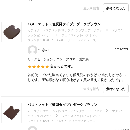
参考になった
違反を報告
バストマット（低反発タイプ）ダークブラウン
カテゴリ：
エステベッド/リクライニングチェア・ソファ
マクラ/
クッション/マット
フェイスマット/バストマット
ブランド：
BEAUTY GARAGE（ビューティガレージ）
つきの
2026/07/08
リラクゼーションサロン・アロマ
愛知県
良かったです。
以前使っていた胸当てよりも低反発のおかげで 当たりがやさい
しです。圧迫感がなく寝心地がよく買い替えて良かったです。
参考になった
違反を報告
バストマット（薄型タイプ）ダークブラウン
カテゴリ：
エステベッド/リクライニングチェア・ソファ
マクラ/
クッション/マット
フェイスマット/バストマット
ブランド：
BEAUTY GARAGE（ビューティガレージ）