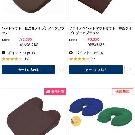
バストマット（低反発タイプ）ダークブラ
フェイス＆バストマットセット（薄型タイ
ウン
プ）ダークブラウン
¥3,380
¥3,350
BG卸価
BG卸価
(税込¥3,718)
(税込¥3,685)
ポイント
ポイント
: 33pt
(1%)
: 33pt
(1%)
(15)
(35)
カートに入れる
カートに入れる