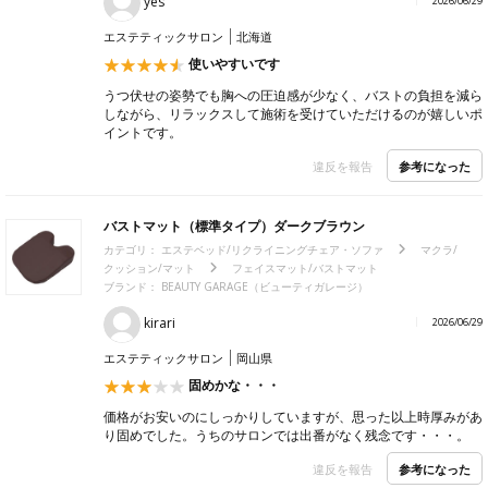
yes
2026/06/29
エステティックサロン
北海道
使いやすいです
うつ伏せの姿勢でも胸への圧迫感が少なく、バストの負担を減ら
しながら、リラックスして施術を受けていただけるのが嬉しいポ
イントです。
参考になった
違反を報告
バストマット（標準タイプ）ダークブラウン
カテゴリ：
エステベッド/リクライニングチェア・ソファ
マクラ/
クッション/マット
フェイスマット/バストマット
ブランド：
BEAUTY GARAGE（ビューティガレージ）
kirari
2026/06/29
エステティックサロン
岡山県
固めかな・・・
価格がお安いのにしっかりしていますが、思った以上時厚みがあ
り固めでした。うちのサロンでは出番がなく残念です・・・。
参考になった
違反を報告