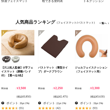
快適フェイスマット
較できる便利表
ト＆クッション
人気商品ランキング
(フェイスマット/バストマット)
一覧へ
1
2
3
【川上拓人監修】U字フェ
バストマット（薄型タイ
ジェルフェイスクッション
イスマット（調整バンド
プ）ダークブラウン
（フェイスマット用）
付）【選べる3色】
¥3,500
¥2,250
¥3,300
BG卸価
BG卸価
BG卸価
(税込¥3,850)
(税込¥2,475)
(税込¥3,630)
ポイント
ポイント
ポイント
: 35pt
(1%)
: 22pt
(1%)
: 33pt
(1%)
(55)
(42)
(93)