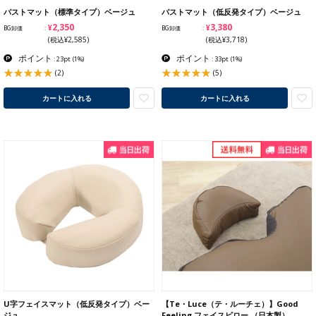
バストマット（標準タイプ）ベージュ
バストマット（低反発タイプ）ベージュ
¥2,350
¥3,380
BG卸価
BG卸価
(税込¥2,585)
(税込¥3,718)
ポイント
ポイント
: 23pt
(1%)
: 33pt
(1%)
(2)
(5)
カートに入れる
カートに入れる
U字フェイスマット（低反発タイプ）ベー
【Te・Luce（テ・ルーチェ）】Good
ジュ
Feeling フェイスピロー （日本製）