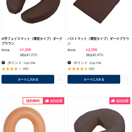
U字フェイスマット（薄型タイプ）ダーク
バストマット（薄型タイプ）ダークブラウ
ブラウン
ン
¥1,250
¥2,250
BG卸価
BG卸価
(税込¥1,375)
(税込¥2,475)
ポイント
ポイント
: 12pt
(1%)
: 22pt
(1%)
(42)
(42)
カートに入れる
カートに入れる