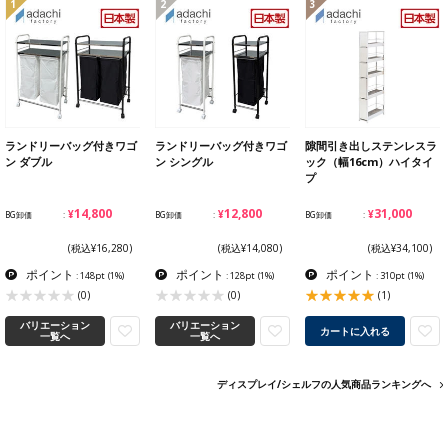
1
2
3
ランドリーバッグ付きワゴ
ランドリーバッグ付きワゴ
隙間引き出しステンレスラ
ン ダブル
ン シングル
ック（幅16cm）ハイタイ
プ
¥14,800
¥12,800
¥31,000
BG卸価
BG卸価
BG卸価
(税込¥16,280)
(税込¥14,080)
(税込¥34,100)
ポイント
ポイント
ポイント
: 148pt
(1%)
: 128pt
(1%)
: 310pt
(1%)
(0)
(0)
(1)
バリエーション
バリエーション
カートに入れる
一覧へ
一覧へ
ディスプレイ/シェルフの人気商品ランキングへ