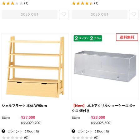
(1)
(1)
SOLD OUT
SOLD OUT
シェルフラック 本体 W90cm
【New】
卓上アクリルショーケースボッ
クス 鍵付き
¥27,000
¥23,000
BG卸価
BG卸価
(税込¥29,700)
(税込¥25,300)
ポイント
ポイント
: 270pt
(1%)
: 230pt
(1%)
(0)
(0)