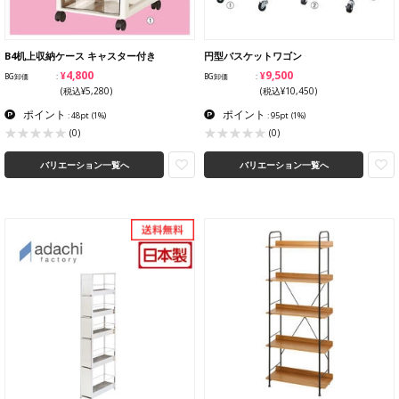
B4机上収納ケース キャスター付き
円型バスケットワゴン
¥4,800
¥9,500
BG卸価
BG卸価
(税込¥5,280)
(税込¥10,450)
ポイント
ポイント
: 48pt
(1%)
: 95pt
(1%)
(0)
(0)
バリエーション一覧へ
バリエーション一覧へ