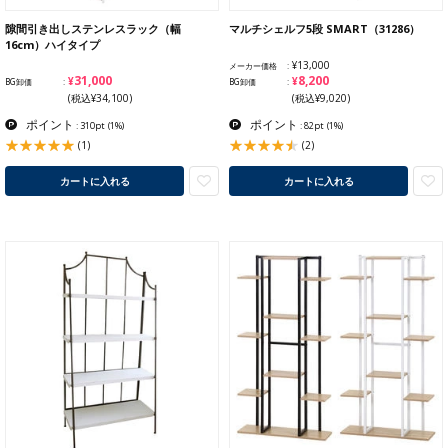
隙間引き出しステンレスラック（幅
マルチシェルフ5段 SMART（31286）
16cm）ハイタイプ
¥13,000
メーカー価格
¥31,000
¥8,200
BG卸価
BG卸価
(税込¥34,100)
(税込¥9,020)
ポイント
ポイント
: 310pt
(1%)
: 82pt
(1%)
(1)
(2)
カートに入れる
カートに入れる