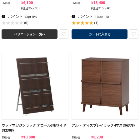
¥6,100
¥15,400
BG卸価
BG卸価
(税込¥6,710)
(税込¥16,940)
ポイント
ポイント
: 61pt
(1%)
: 154pt
(1%)
(1)
(0)
バリエーション一覧へ
カートに入れる
ウッドマガジンラック デコール3段ワイド
アルト ディスプレイラック4マス(96378)
(82308)
¥10,800
¥8,200
BG卸価
BG卸価