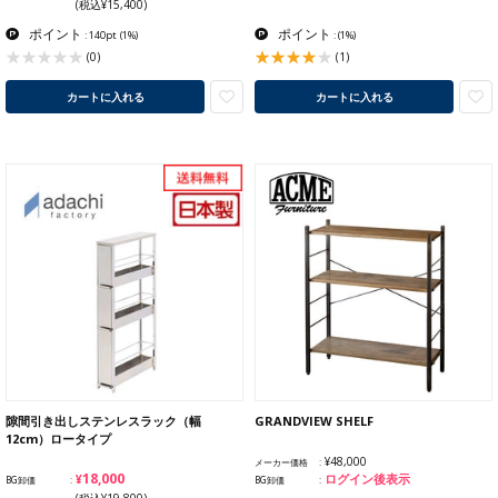
(税込¥15,400)
ポイント
ポイント
: 140pt
(1%)
:
(1%)
(1)
(0)
カートに入れる
カートに入れる
隙間引き出しステンレスラック（幅
GRANDVIEW SHELF
12cm）ロータイプ
¥48,000
メーカー価格
¥18,000
ログイン後表示
BG卸価
BG卸価