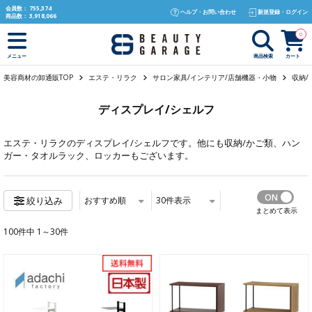
text.skipToContent
text.skipToNavigation
会員数：
755,374
ヘルプ・お問い合わせ
新規登録・ログイン
商品数：
3,918,066
0
商品検索
カート
メニュー
美容商材の卸通販TOP
エステ・リラク
サロン家具/インテリア/店舗機器・小物
収納/
ディスプレイ/シェルフ
エステ・リラク
のディスプレイ/シェルフです。他にも
収納/かご類
、
ハン
ガー・タオルラック
、
ロッカー
もございます。
おすすめ順
30
件表示
絞り込み
まとめて表示
100件中 1～30件