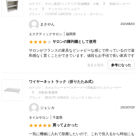
カテゴリ：
サロン家具/インテリア/店舗機器・小物
収納/ロッカー/
ラック
ディスプレイ/シェルフ
ブランド：
COVENT GARDEN（コベント・ガーデン）
まさやん
2025/08/03
エステティックサロン
福岡県
サロンの陳列棚として使用
サロンがフランスの家具などシャビーな感じで作っているので違
和感なく置くことができています。値段もお手頃で良い家具です
参考になった
違反を報告
ワイヤーネット ラック（折りたたみ式）
カテゴリ：
タオルウォーマー/スチーマー/消毒器/ボトルウォーマー
消毒器/殺菌庫
ブランド：
BEAUTY GARAGE（ビューティガレージ）
ジェシカ
2025/07/29
ネイルサロン
千葉県
買ってよかった
一気に機械に入れて除菌したいので、これで倍入るから時短にも