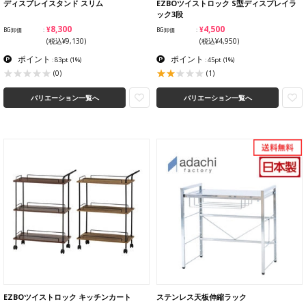
ディスプレイスタンド スリム
EZBOツイストロック S型ディスプレイラ
ック3段
¥8,300
¥4,500
BG卸価
BG卸価
(税込¥9,130)
(税込¥4,950)
ポイント
ポイント
: 83pt
(1%)
: 45pt
(1%)
(1)
(0)
バリエーション一覧へ
バリエーション一覧へ
EZBOツイストロック キッチンカート
ステンレス天板伸縮ラック