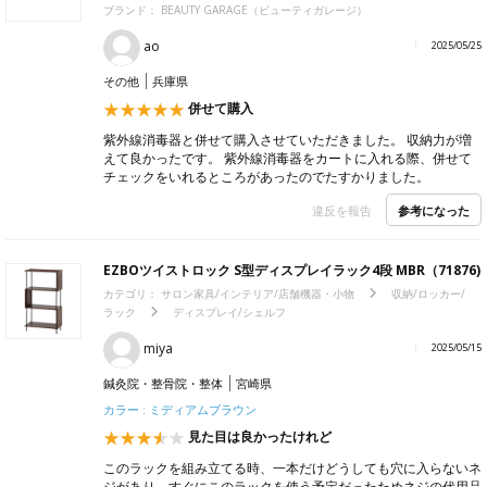
ブランド：
BEAUTY GARAGE（ビューティガレージ）
ao
2025/05/25
その他
兵庫県
併せて購入
紫外線消毒器と併せて購入させていただきました。 収納力が増
えて良かったです。 紫外線消毒器をカートに入れる際、併せて
チェックをいれるところがあったのでたすかりました。
参考になった
違反を報告
EZBOツイストロック S型ディスプレイラック4段 MBR（71876)
カテゴリ：
サロン家具/インテリア/店舗機器・小物
収納/ロッカー/
ラック
ディスプレイ/シェルフ
miya
2025/05/15
鍼灸院・整骨院・整体
宮崎県
カラー : ミディアムブラウン
見た目は良かったけれど
このラックを組み立てる時、一本だけどうしても穴に入らないネ
ジがあり、すぐにこのラックを使う予定だったためネジの代用品