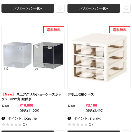
バリエーション一覧へ
バリエーション一覧へ
【New】
卓上アクリルショーケースボッ
B4机上収納ケース
クス 30cm角 鍵付き
¥10,000
¥3,100
BG卸価
BG卸価
(税込¥11,000)
(税込¥3,410)
ポイント
ポイント
: 100pt
(1%)
: 31pt
(1%)
(0)
(0)