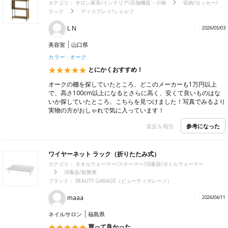
カテゴリ：
サロン家具/インテリア/店舗機器・小物
収納/ロッカー/
ラック
ディスプレイ/シェルフ
L N
2026/05/03
美容室
山口県
カラー : オーク
とにかくおすすめ！
オークの棚を探していたところ、どこのメーカーも1万円以上
で、高さ100cm以上になるとさらに高く、安くて良いものはな
いか探していたところ、こちらを見つけました！写真でみるより
実物の方がおしゃれで気に入っています！
参考になった
違反を報告
ワイヤーネット ラック（折りたたみ式）
カテゴリ：
タオルウォーマー/スチーマー/消毒器/ボトルウォーマー
消毒器/殺菌庫
ブランド：
BEAUTY GARAGE（ビューティガレージ）
maaa
2026/04/11
ネイルサロン
福島県
買って良かった