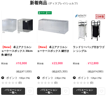
新着商品
(ディスプレイ/シェルフ)
【New】
卓上アクリルシ
【New】
卓上アクリルシ
ランドリーバッグ付きワゴ
ョーケースボックス 30cm
ョーケースボックス 鍵付き
ン シングル
角 鍵付き
¥10,000
¥23,000
¥12,800
BG卸価
BG卸価
BG卸価
(税込¥11,000)
(税込¥25,300)
(税込¥14,080)
ポイント
ポイント
ポイント
: 100pt
(1%)
: 230pt
(1%)
: 128pt
(1%)
(0)
(0)
(0)
バリエーション
バリエーション
バリエーション
一覧へ
一覧へ
一覧へ