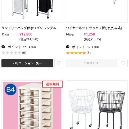
ランドリーバッグ付きワゴン シングル
ワイヤーネット ラック（折りたたみ式）
¥12,800
¥1,250
BG卸価
BG卸価
(税込¥14,080)
(税込¥1,375)
ポイント
ポイント
: 128pt
(1%)
: 12pt
(1%)
(6)
(0)
バリエーション一覧へ
SOLD OUT