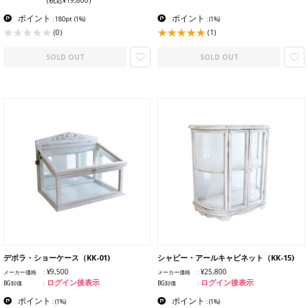
(税込¥19,800)
ポイント
ポイント
: 180pt
(1%)
:
(1%)
(1)
(0)
SOLD OUT
SOLD OUT
デボラ・ショーケース（KK-01)
シャビー・アールキャビネット（KK-15)
¥9,500
¥25,800
メーカー価格
メーカー価格
ログイン後表示
ログイン後表示
BG卸価
BG卸価
ポイント
ポイント
:
(1%)
:
(1%)