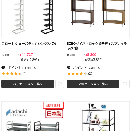
フロート シューズラックシングル 7段
EZBOツイストロック S型ディスプレイラ
ック4段
¥11,727
¥5,300
BG卸価
BG卸価
(税込¥12,899)
(税込¥5,830)
ポイント
ポイント
: 117pt
(1%)
: 53pt
(1%)
(1)
(2)
バリエーション一覧へ
バリエーション一覧へ