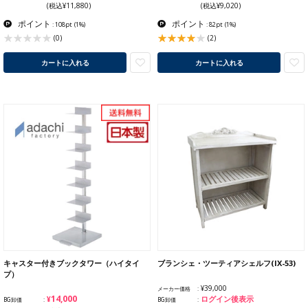
(税込¥11,880)
(税込¥9,020)
ポイント
ポイント
: 108pt
(1%)
: 82pt
(1%)
(2)
(0)
カートに入れる
カートに入れる
キャスター付きブックタワー（ハイタイ
ブランシェ・ツーティアシェルフ(IX-53)
プ）
¥39,000
メーカー価格
¥14,000
ログイン後表示
BG卸価
BG卸価