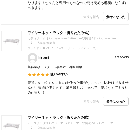
なります！ちゃんと専用のものなので開け閉めも邪魔にならずに
出来ます。
参考になった
違反を報告
ワイヤーネット ラック（折りたたみ式）
カテゴリ：
タオルウォーマー/スチーマー/消毒器/ボトルウォーマー
消毒器/殺菌庫
ブランド：
BEAUTY GARAGE（ビューティガレージ）
hiromi
2025/06/15
美容学校・スクール事業者
神奈川県
使いやすい
普通に使いやすい。他のを使った事がないので、比較はできませ
んが、普通に使えます。消毒器もおしゃれで、隠さなくても良い
のが良い！
参考になった
違反を報告
ワイヤーネット ラック（折りたたみ式）
カテゴリ：
タオルウォーマー/スチーマー/消毒器/ボトルウォーマー
消毒器/殺菌庫