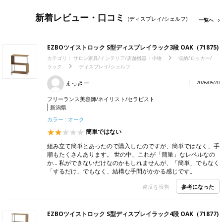
新着レビュー・口コミ
(ディスプレイ/シェルフ)
一覧へ
EZBOツイストロック S型ディスプレイラック3段 OAK（71875)
カテゴリ：
サロン家具/インテリア/店舗機器・小物
収納/ロッカー/
ラック
ディスプレイ/シェルフ
まっきー
2026/05/20
フリーランス美容師/ネイリスト/セラピスト
新潟県
カラー : オーク
簡単ではない
組み立て簡単とあったので購入したのですが、簡単ではなく、手
順もたくさんあります。 世の中、これが「簡単」なレベルなの
か… 私ができないだけなのかもしれませんが、「簡単」でもなく
「するだけ」でもなく、結構な手間がかかる感じです。
参考になった
違反を報告
EZBOツイストロック S型ディスプレイラック4段 OAK（71877)