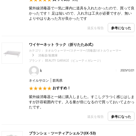
紫外線消毒器で一気に庫内に道具を入れたかったので、買って良
かったです！ 足は短いので、入れ方は工夫が必要ですが、無い
よりやはりあった方が良かったです
参考になった
違反を報告
ワイヤーネット ラック（折りたたみ式）
カテゴリ：
タオルウォーマー/スチーマー/消毒器/ボトルウォーマー
消毒器/殺菌庫
ブランド：
BEAUTY GARAGE（ビューティガレージ）
k
2025/12/21
ネイルサロン
群馬県
おすすめ！
紫外線消毒器と一緒に購入しました。すこしグラつく感じはしま
すが許容範囲内です。入る量が倍になるので買っておいてよかっ
たです。
参考になった
違反を報告
ブランシェ・ツーティアシェルフ(IX-53)