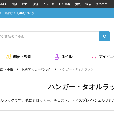
M＆A
保険
POS
決済
ニュース
HP･集客
買取
退店
まつエク
3,885,147
座
商品数：
点
鍼灸・整骨
ネイル
アイビュ
機器・小物
収納/ロッカー/ラック
ハンガー・タオルラック
ハンガー・タオルラ
オルラックです。他にも
ロッカー
、
チェスト
、
ディスプレイ/シェルフ
も