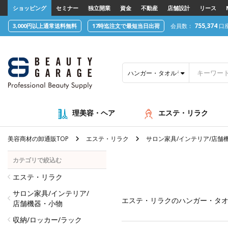
text.skipToContent
text.skipToNavigation
ショッピング
セミナー
独立開業
資金
不動産
店舗設計
リース
755,374
3,000円以上通常送料無料
17時迄注文で最短当日出荷
会員数：
口
ハンガー・タオルラック
理美容・ヘア
エステ・リラク
美容商材の卸通販TOP
エステ・リラク
サロン家具/インテリア/店舗
カテゴリで絞込む
エステ・リラク
サロン家具/インテリア/
エステ・リラク
のハンガー・タ
店舗機器・小物
収納/ロッカー/ラック