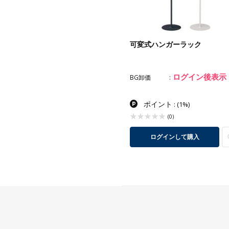
用2段ハンガーラック スタン
可変式ハンガーラック
ードタイプ
17,000
ログイン後表示
¥
BG卸価
卸価
(税込¥18,700)
ポイント
ポイント
: 170pt
(1%)
:
(1%)
(0)
(0)
バリエーション
ログインして購入
一覧へ