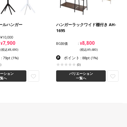
ポールハンガー
ハンガーラックワイド棚付き AH-
1695
¥10,000
7,900
8,800
¥
¥
BG卸価
(税込¥8,690)
(税込¥9,680)
ト
ポイント
: 79pt
(1%)
: 88pt
(1%)
)
(0)
ーション
バリエーション
覧へ
一覧へ