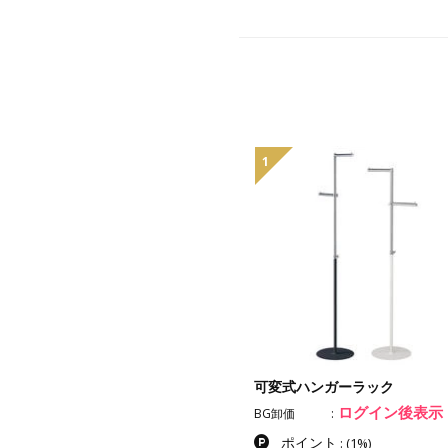
1
可変式ハンガーラック
ログイン後表示
BG卸価
ポイント
:
(1%)