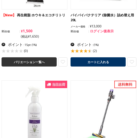
【New】
再生樹脂 ホウキ＆エコチリトリ
バイバイバクテリア (除菌水）詰め替え用
20L
¥13,000
メーカー価格
¥1,500
ログイン後表示
BG卸価
BG卸価
(税込¥1,650)
ポイント
ポイント
: 15pt
(1%)
:
(1%)
(2)
(0)
バリエーション一覧へ
カートに入れる