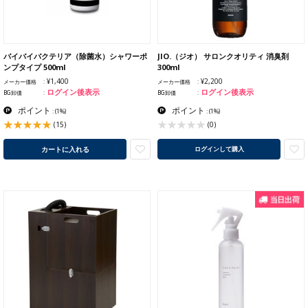
バイバイバクテリア（除菌水）シャワーポ
JIO.（ジオ） サロンクオリティ 消臭剤
ンプタイプ 500ml
300ml
¥1,400
¥2,200
メーカー価格
メーカー価格
ログイン後表示
ログイン後表示
BG卸価
BG卸価
ポイント
ポイント
:
(1%)
:
(1%)
(15)
(0)
カートに入れる
ログインして購入