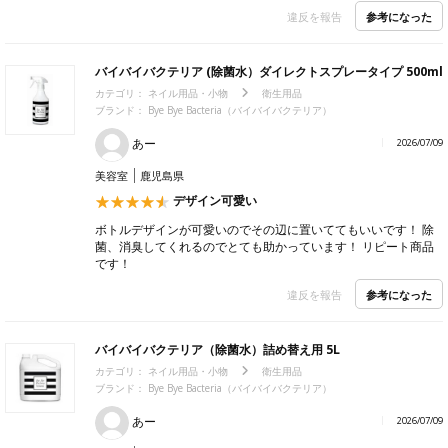
参考になった
違反を報告
バイバイバクテリア (除菌水）ダイレクトスプレータイプ 500ml
カテゴリ：
ネイル用品・小物
衛生用品
ブランド：
Bye Bye Bacteria（バイバイバクテリア）
あー
2026/07/09
美容室
鹿児島県
デザイン可愛い
ボトルデザインが可愛いのでその辺に置いててもいいです！ 除
菌、消臭してくれるのでとても助かっています！ リピート商品
です！
参考になった
違反を報告
バイバイバクテリア（除菌水）詰め替え用 5L
カテゴリ：
ネイル用品・小物
衛生用品
ブランド：
Bye Bye Bacteria（バイバイバクテリア）
あー
2026/07/09