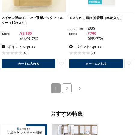
スイデン製SAV-110KP用 紙パックフィル
ヌメリのち晴れ 排管用（50錠入り）
ター（10枚入り）
¥880
メーカー価格
¥2,980
¥700
BG卸価
BG卸価
(税込¥3,278)
(税込¥770)
ポイント
ポイント
: 29pt
(1%)
: 7pt
(1%)
(0)
(0)
カートに入れる
カートに入れる
(current)
1
2
おすすめ特集