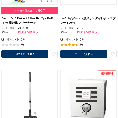
メーカー価格から？%OFF
Dyson V12 Detect Slim Fluffy (SV46
バイバイダート（洗浄水）ダイレクトスプ
FF)≪掃除機/クリーナー≫
レー 500ml
¥81,500
¥1,200
メーカー価格
メーカー価格
ログイン後表示
ログイン後表示
BG卸価
BG卸価
ポイント
ポイント
:
(1%)
:
(1%)
(9)
(0)
カートに入れる
ログインして購入