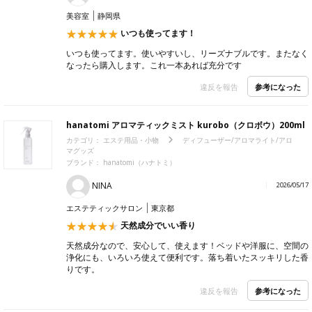
美容室
静岡県
いつも使ってます！
いつも使ってます。使いやすいし、リーズナブルです。またなく
なったら購入します。これ一本あれば充分です
参考になった
違反を報告
hanatomi アロマティックミスト kurobo（クロボウ）200ml
カテゴリ：
エステ用品・小物
ディフューザー/アロマライト/アロ
マグッズ
ブランド：
hanatomi（ハナトミ）
NINA
2026/05/17
エステティックサロン
東京都
天然成分でいい香り
天然成分なので、安心して、使えます！ベッドや洋服に、空間の
浄化にも、いろいろ使えて便利です。落ち着いたスッキリした香
りです。
参考になった
違反を報告