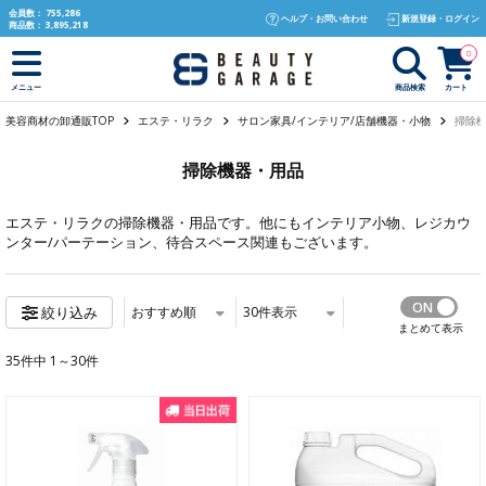
text.skipToContent
text.skipToNavigation
会員数：
755,286
ヘルプ・お問い合わせ
新規登録・ログイン
商品数：
3,895,218
0
商品検索
カート
メニュー
美容商材の卸通販TOP
エステ・リラク
サロン家具/インテリア/店舗機器・小物
掃除機
掃除機器・用品
エステ・リラク
の掃除機器・用品です。他にも
インテリア小物
、
レジカウ
ンター/パーテーション
、
待合スペース関連
もございます。
おすすめ順
30
件表示
絞り込み
まとめて表示
35件中 1～30件