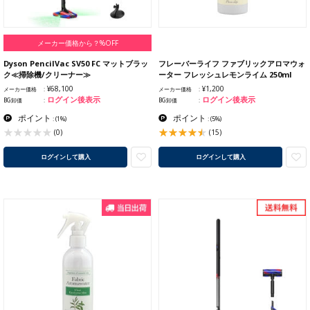
メーカー価格から？%OFF
Dyson PencilVac SV50 FC マットブラッ
フレーバーライフ ファブリックアロマウォ
ク≪掃除機/クリーナー≫
ーター フレッシュレモンライム 250ml
¥68,100
¥1,200
メーカー価格
メーカー価格
ログイン後表示
ログイン後表示
BG卸価
BG卸価
ポイント
ポイント
:
(1%)
:
(5%)
(15)
(0)
ログインして購入
ログインして購入