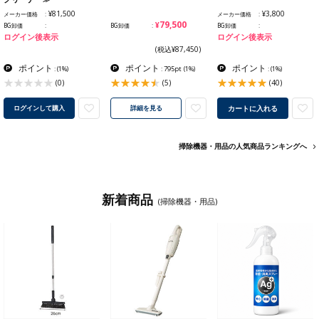
¥81,500
¥3,800
メーカー価格
メーカー価格
¥79,500
BG卸価
BG卸価
BG卸価
ログイン後表示
ログイン後表示
(税込¥87,450)
ポイント
ポイント
ポイント
:
(1%)
: 795pt
(1%)
:
(1%)
(0)
(5)
(40)
カートに入れる
ログインして購入
詳細を見る
掃除機器・用品の人気商品ランキングへ
新着商品
(掃除機器・用品)