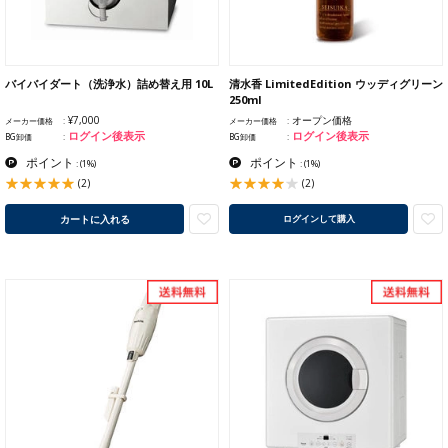
バイバイダート（洗浄水）詰め替え用 10L
清水香 LimitedEdition ウッディグリーン
250ml
¥7,000
オープン価格
メーカー価格
メーカー価格
ログイン後表示
ログイン後表示
BG卸価
BG卸価
ポイント
ポイント
:
(1%)
:
(1%)
(2)
(2)
カートに入れる
ログインして購入