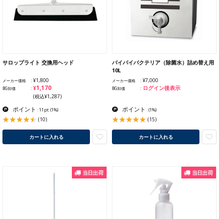
サロップライト 交換用ヘッド
バイバイバクテリア（除菌水）詰め替え用
10L
¥1,800
¥7,000
メーカー価格
メーカー価格
¥1,170
ログイン後表示
BG卸価
BG卸価
(税込¥1,287)
ポイント
ポイント
: 11pt
(1%)
:
(1%)
(10)
(15)
カートに入れる
カートに入れる