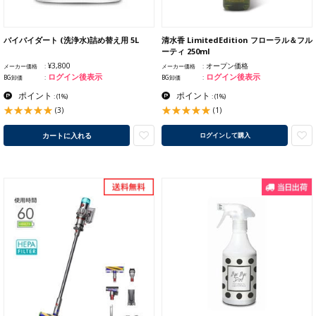
バイバイダート (洗浄水)詰め替え用 5L
清水香 LimitedEdition フローラル＆フル
ーティ 250ml
¥3,800
オープン価格
メーカー価格
メーカー価格
ログイン後表示
ログイン後表示
BG卸価
BG卸価
ポイント
ポイント
:
(1%)
:
(1%)
(3)
(1)
カートに入れる
ログインして購入