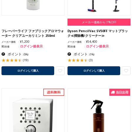
メーカー価格から？%OFF
フレーバーライフ ファブリックアロマウォ
Dyson PencilVac SV50FF マットブラッ
ーター クリアユーカリミント 250ml
ク≪掃除機/クリーナー≫
¥1,200
¥54,400
メーカー価格
メーカー価格
ログイン後表示
ログイン後表示
BG卸価
BG卸価
ポイント
ポイント
:
(5%)
:
(1%)
(19)
(3)
ログインして購入
ログインして購入