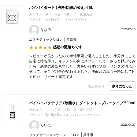
バイバイダート (洗浄水)詰め替え用 5L
カテゴリ：
ネイル用品・小物
衛生用品
ブランド：
Bye Bye Dirt（バイバイダート）
ななみ
2026/05/10
エステティックサロン
東京都
感動の激落ちです
レビューが良かったので半信半疑で購入しました。小分けにして
自宅に持ち帰り、キッチンの床にスプレーして、さっと拭いてみ
たら、感動の激落ちでした！力をいれずにフローリングの汚れが
落ちて、そこだけ色が変わりました。洗面台の鏡も一瞬にしてピ
カピカ。リピート確定です。
参考になった
違反を報告
バイバイバクテリア (除菌水）ダイレクトスプレータイプ 500ml
カテゴリ：
ネイル用品・小物
衛生用品
ブランド：
Bye Bye Bacteria（バイバイバクテリア）
らいむ
2026/04/27
リラクゼーションサロン・アロマ
兵庫県