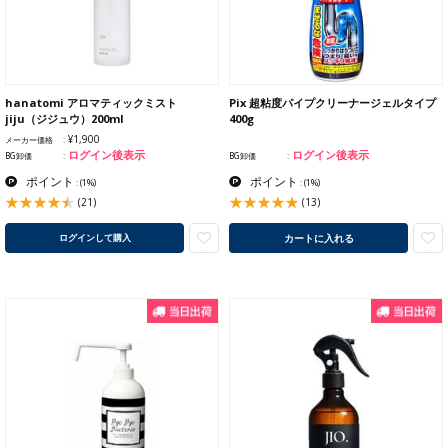
hanatomi アロマティックミスト
Pix 超粘度パイプクリーナージェルタイプ
jiju（ジジュウ）200ml
400g
¥1,900
メーカー価格
ログイン後表示
ログイン後表示
BG卸価
BG卸価
ポイント
ポイント
:
(1%)
:
(1%)
(21)
(13)
カートに入れる
ログインして購入