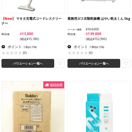
【New】
マキタ充電式コードレスクリー
業務用ガス衣類乾燥機 はやい乾太くん 5kg
ナー
¥164,000
メーカー価格
¥13,800
¥139,000
BG卸価
BG卸価
(税込¥15,180)
(税込¥152,900)
ポイント
ポイント
: 138pt
(1%)
: 1390pt
(1%)
(0)
(0)
バリエーション一覧へ
バリエーション一覧へ