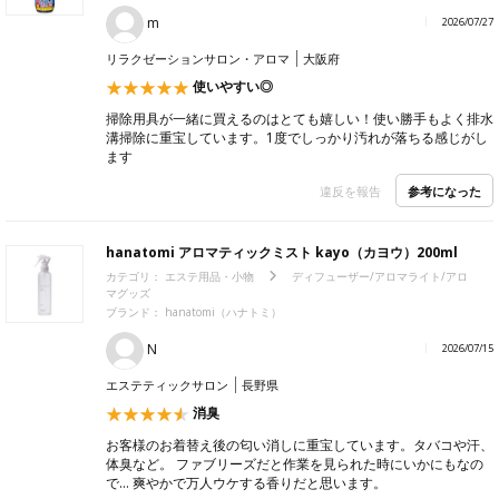
m
2026/07/27
リラクゼーションサロン・アロマ
大阪府
使いやすい◎
掃除用具が一緒に買えるのはとても嬉しい！使い勝手もよく排水
溝掃除に重宝しています。1度でしっかり汚れが落ちる感じがし
ます
参考になった
違反を報告
hanatomi アロマティックミスト kayo（カヨウ）200ml
カテゴリ：
エステ用品・小物
ディフューザー/アロマライト/アロ
マグッズ
ブランド：
hanatomi（ハナトミ）
N
2026/07/15
エステティックサロン
長野県
消臭
お客様のお着替え後の匂い消しに重宝しています。タバコや汗、
体臭など。 ファブリーズだと作業を見られた時にいかにもなの
で… 爽やかで万人ウケする香りだと思います。