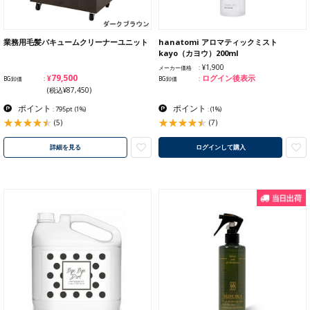
業務用毛髪バキュームクリーナーユニット
hanatomi アロマティックミスト
kayo（カヨウ）200ml
¥1,900
メーカー価格
¥79,500
ログイン後表示
BG卸価
BG卸価
(税込¥87,450)
ポイント
ポイント
: 795pt
(1%)
:
(1%)
(5)
(7)
詳細を見る
ログインして購入