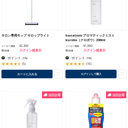
サロン専用モップ サロップライト
hanatomi アロマティックミスト
kurobo（クロボウ）200ml
¥2,300
¥1,900
メーカー価格
メーカー価格
ログイン後表示
ログイン後表示
BG卸価
BG卸価
ポイント
ポイント
:
(1%)
:
(1%)
(5)
(10)
カートに入れる
ログインして購入