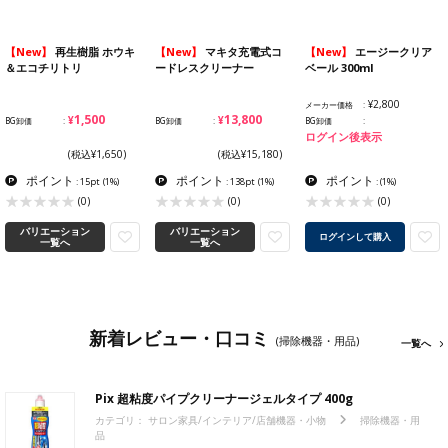
【New】
再生樹脂 ホウキ
【New】
マキタ充電式コ
【New】
エージークリア
＆エコチリトリ
ードレスクリーナー
ベール 300ml
¥2,800
メーカー価格
¥1,500
¥13,800
BG卸価
BG卸価
BG卸価
ログイン後表示
(税込¥1,650)
(税込¥15,180)
ポイント
ポイント
ポイント
: 15pt
(1%)
: 138pt
(1%)
:
(1%)
(0)
(0)
(0)
バリエーション
バリエーション
ログインして購入
一覧へ
一覧へ
新着レビュー・口コミ
(掃除機器・用品)
一覧へ
Pix 超粘度パイプクリーナージェルタイプ 400g
カテゴリ：
サロン家具/インテリア/店舗機器・小物
掃除機器・用
品