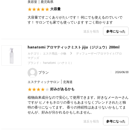
美容室
鹿児島県
大容量
大容量ですごくありがたいです！ 何にでも使えるのでいいで
す！ サロンでも家でも使っています すごく助かります
参考になった
違反を報告
hanatomi アロマティックミスト jiju（ジジュウ）200ml
カテゴリ：
エステ用品・小物
ディフューザー/アロマライト/アロ
マグッズ
ブランド：
hanatomi（ハナトミ）
プラン
2026/06/30
エステティックサロン
北海道
好みがあるかも
植物由来成分なので安心して使用できます。好きなメーカーさん
ですが ヒノキもネロリの香りもあまりなくブレンドされたと独
特の香りになってます。 香りの持続性はあまりないかもしてま
せんが、好みが分かれるかもしれません。
参考になった
違反を報告