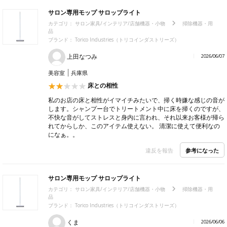
サロン専用モップ サロップライト
カテゴリ：
サロン家具/インテリア/店舗機器・小物
掃除機器・用
品
ブランド：
Torico Industries（トリコインダストリーズ）
上田なつみ
2026/06/07
美容室
兵庫県
床との相性
私のお店の床と相性がイマイチみたいで、掃く時嫌な感じの音が
します。シャンプー台でトリートメント中に床を掃くのですが、
不快な音がしてストレスと身内に言われ、それ以来お客様が帰ら
れてからしか、このアイテム使えない。 清潔に使えて便利なの
になぁ。。
参考になった
違反を報告
サロン専用モップ サロップライト
カテゴリ：
サロン家具/インテリア/店舗機器・小物
掃除機器・用
品
ブランド：
Torico Industries（トリコインダストリーズ）
くま
2026/06/06