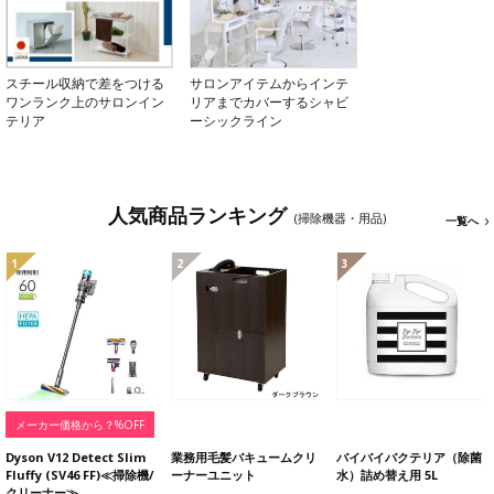
スチール収納で差をつける
サロンアイテムからインテ
ワンランク上のサロンイン
リアまでカバーするシャビ
テリア
ーシックライン
人気商品ランキング
(掃除機器・用品)
一覧へ
1
2
3
メーカー価格から？%OFF
Dyson V12 Detect Slim
業務用毛髪バキュームクリ
バイバイバクテリア（除菌
Fluffy (SV46 FF)≪掃除機/
ーナーユニット
水）詰め替え用 5L
クリーナー≫