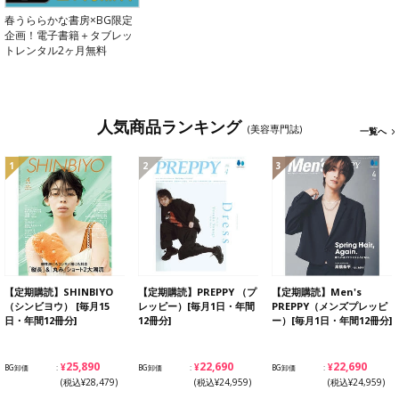
春うららかな書房×BG限定
企画！電子書籍＋タブレッ
トレンタル2ヶ月無料
人気商品ランキング
(美容専門誌)
一覧へ
1
2
3
【定期購読】SHINBIYO
【定期購読】PREPPY （プ
【定期購読】Men's
（シンビヨウ） [毎月15
レッピー）[毎月1日・年間
PREPPY（メンズプレッピ
日・年間12冊分]
12冊分]
ー）[毎月1日・年間12冊分]
¥25,890
¥22,690
¥22,690
BG卸価
BG卸価
BG卸価
(税込¥28,479)
(税込¥24,959)
(税込¥24,959)