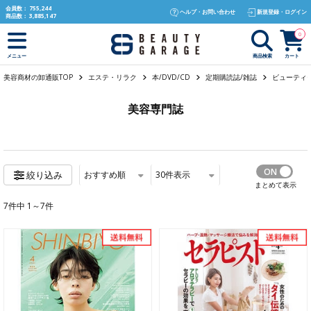
text.skipToContent
text.skipToNavigation
会員数：
755,244
ヘルプ・お問い合わせ
新規登録・ログイン
商品数：
3,885,147
0
商品検索
カート
メニュー
美容商材の卸通販TOP
エステ・リラク
本/DVD/CD
定期購読誌/雑誌
ビューティ
美容専門誌
おすすめ順
30
件表示
絞り込み
まとめて表示
7件中 1～7件