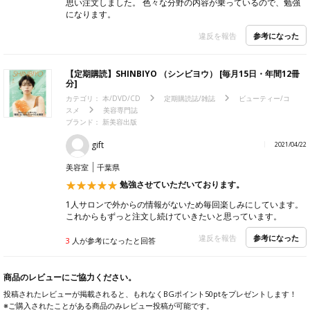
思い注文しました。 色々な分野の内容が乗っているので、勉強
になります。
参考になった
違反を報告
【定期購読】SHINBIYO （シンビヨウ） [毎月15日・年間12冊
分]
カテゴリ：
本/DVD/CD
定期購読誌/雑誌
ビューティー/コ
スメ
美容専門誌
ブランド：
新美容出版
gift
2021/04/22
美容室
千葉県
勉強させていただいております。
1人サロンで外からの情報がないため毎回楽しみにしています。
これからもずっと注文し続けていきたいと思っています。
参考になった
違反を報告
3
人が参考になったと回答
商品のレビューにご協力ください。
投稿されたレビューが掲載されると、もれなくBGポイント50ptをプレゼントします！
※ご購入されたことがある商品のみレビュー投稿が可能です。