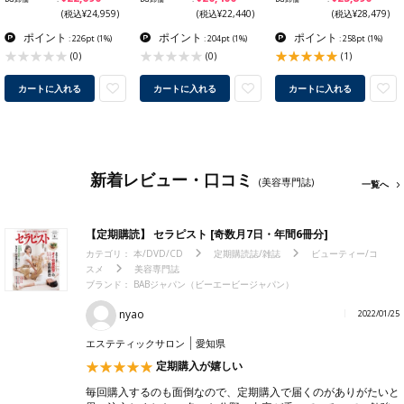
(税込¥24,959)
(税込¥22,440)
(税込¥28,479)
ポイント
ポイント
ポイント
: 226pt
(1%)
: 204pt
(1%)
: 258pt
(1%)
(0)
(0)
(1)
カートに入れる
カートに入れる
カートに入れる
新着レビュー・口コミ
(美容専門誌)
一覧へ
【定期購読】 セラピスト [奇数月7日・年間6冊分]
カテゴリ：
本/DVD/CD
定期購読誌/雑誌
ビューティー/コ
スメ
美容専門誌
ブランド：
BABジャパン（ビーエービージャパン）
nyao
2022/01/25
エステティックサロン
愛知県
定期購入が嬉しい
毎回購入するのも面倒なので、定期購入で届くのがありがたいと