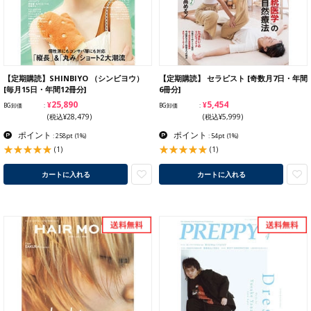
【定期購読】SHINBIYO （シンビヨウ）
【定期購読】 セラピスト [奇数月7日・年間
[毎月15日・年間12冊分]
6冊分]
¥25,890
¥5,454
BG卸価
BG卸価
(税込¥28,479)
(税込¥5,999)
ポイント
ポイント
: 258pt
(1%)
: 54pt
(1%)
(1)
(1)
カートに入れる
カートに入れる