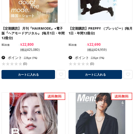
【定期購読】 月刊『HAIRMODE』+電子
【定期購読】PREPPY （プレッピー）[毎月
版『ヘアモードデジタル』 [毎月1日・年間
1日・年間12冊分]
12冊分]
¥22,800
¥22,690
BG卸価
BG卸価
(税込¥25,080)
(税込¥24,959)
ポイント
ポイント
: 228pt
(1%)
: 226pt
(1%)
(0)
(0)
カートに入れる
カートに入れる