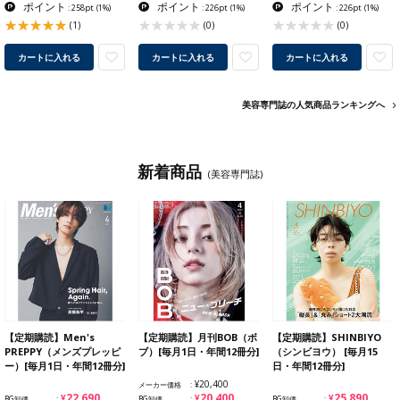
ポイント
ポイント
ポイント
: 258pt
(1%)
: 226pt
(1%)
: 226pt
(1%)
(1)
(0)
(0)
カートに入れる
カートに入れる
カートに入れる
美容専門誌の人気商品ランキングへ
新着商品
(美容専門誌)
【定期購読】Men's
【定期購読】月刊BOB（ボ
【定期購読】SHINBIYO
PREPPY（メンズプレッピ
ブ）[毎月1日・年間12冊分]
（シンビヨウ） [毎月15
ー）[毎月1日・年間12冊分]
日・年間12冊分]
¥20,400
メーカー価格
¥22,690
¥20,400
¥25,890
BG卸価
BG卸価
BG卸価