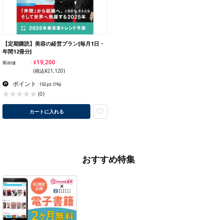
【定期購読】美容の経営プラン[毎月1日・
年間12冊分]
¥19,200
BG卸価
(税込¥21,120)
ポイント
: 192pt
(1%)
(0)
カートに入れる
おすすめ特集