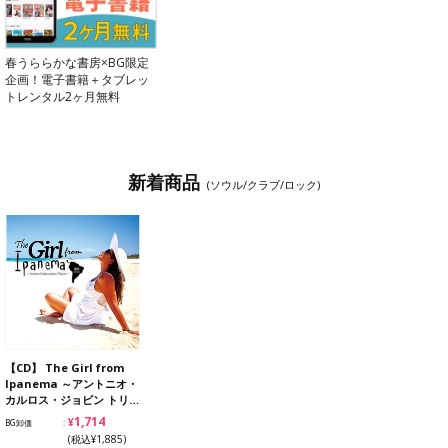
春うららかな書房×BG限定
企画！電子書籍＋タブレッ
トレンタル2ヶ月無料
新着商品
(ソウル/クラブ/ロック)
【CD】 The Girl from
Ipanema ～アントニオ・
カルロス・ジョビン トリ…
¥1,714
BG卸価
(税込¥1,885)