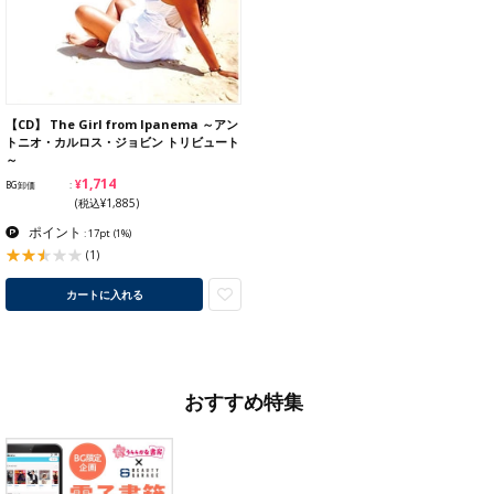
【CD】 The Girl from Ipanema ～アン
トニオ・カルロス・ジョビン トリビュート
～
¥1,714
BG卸価
(税込¥1,885)
ポイント
: 17pt
(1%)
(1)
カートに入れる
おすすめ特集