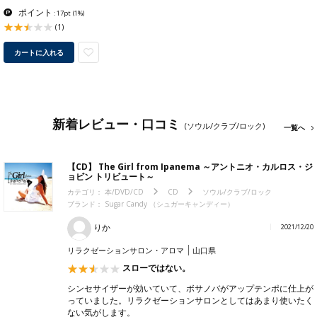
ポイント
: 17pt
(1%)
(1)
カートに入れる
新着レビュー・口コミ
(ソウル/クラブ/ロック)
一覧へ
【CD】 The Girl from Ipanema ～アントニオ・カルロス・ジ
ョビン トリビュート～
カテゴリ：
本/DVD/CD
CD
ソウル/クラブ/ロック
ブランド：
Sugar Candy （シュガーキャンディー）
りか
2021/12/20
リラクゼーションサロン・アロマ
山口県
スローではない。
シンセサイザーが効いていて、ボサノバがアップテンポに仕上が
っていました。リラクゼーションサロンとしてはあまり使いたく
ない気がします。