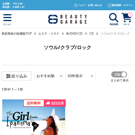
text.skipToContent
text.skipToNavigation
会員数：
755,244
ヘルプ・お問い合わせ
新規登録・ログイン
商品数：
3,885,147
0
商品検索
カート
メニュー
美容商材の卸通販TOP
エステ・リラク
本/DVD/CD
CD
ソウル/クラブ/ロック
ソウル/クラブ/ロック
おすすめ順
30
件表示
絞り込み
まとめて表示
1件中 1～1件