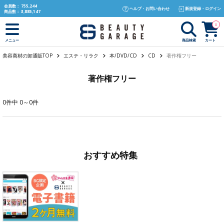
text.skipToContent
text.skipToNavigation
会員数：
755,244
ヘルプ・お問い合わせ
新規登録・ログイン
商品数：
3,885,147
0
商品検索
カート
メニュー
美容商材の卸通販TOP
エステ・リラク
本/DVD/CD
CD
著作権フリー
著作権フリー
0件中 0～0件
おすすめ特集