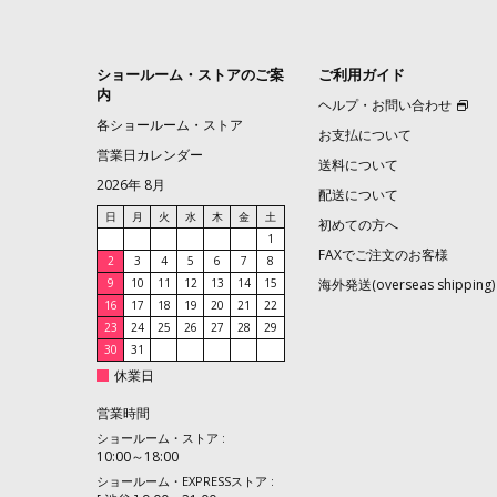
ショールーム・ストアのご案
ご利用ガイド
内
ヘルプ・お問い合わせ
各ショールーム・ストア
お支払について
営業日カレンダー
送料について
2026年 8月
配送について
日
月
火
水
木
金
土
初めての方へ
1
FAXでご注文のお客様
2
3
4
5
6
7
8
9
10
11
12
13
14
15
海外発送(overseas shipping)
16
17
18
19
20
21
22
23
24
25
26
27
28
29
30
31
休業日
営業時間
ショールーム・ストア :
10:00～18:00
ショールーム・EXPRESSストア :