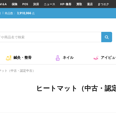
M＆A
保険
POS
決済
ニュース
HP･集客
買取
退店
まつエク
3,918,066
座
商品数：
点
鍼灸・整骨
ネイル
アイビュ
マット（中古・認定中古）
ヒートマット（中古・認