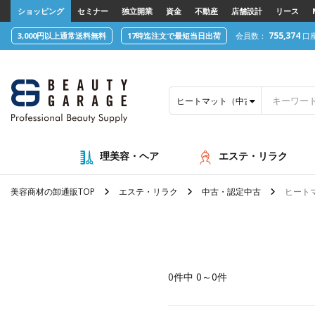
text.skipToContent
text.skipToNavigation
ショッピング
セミナー
独立開業
資金
不動産
店舗設計
リース
755,374
3,000円以上通常送料無料
17時迄注文で最短当日出荷
会員数：
口
ヒートマット（中古・認定中古）
理美容・ヘア
エステ・リラク
美容商材の卸通販TOP
エステ・リラク
中古・認定中古
ヒート
0件中 0～0件