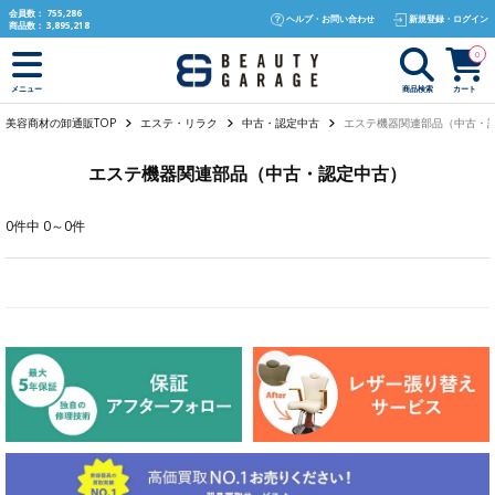
text.skipToContent
text.skipToNavigation
会員数：
755,286
ヘルプ・お問い合わせ
新規登録・ログイン
商品数：
3,895,218
0
商品検索
カート
メニュー
美容商材の卸通販TOP
エステ・リラク
中古・認定中古
エステ機器関連部品（中古・
エステ機器関連部品（中古・認定中古）
0件中 0～0件