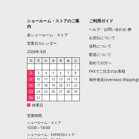
ショールーム・ストアのご案
ご利用ガイド
内
ヘルプ・お問い合わせ
各ショールーム・ストア
お支払について
営業日カレンダー
送料について
2026年 8月
配送について
日
月
火
水
木
金
土
初めての方へ
1
FAXでご注文のお客様
2
3
4
5
6
7
8
9
10
11
12
13
14
15
海外発送(overseas shipping)
16
17
18
19
20
21
22
23
24
25
26
27
28
29
30
31
休業日
営業時間
ショールーム・ストア :
10:00～18:00
ショールーム・EXPRESSストア :