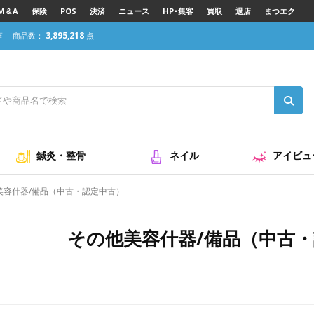
M＆A
保険
POS
決済
ニュース
HP･集客
買取
退店
まつエク
3,895,218
座
商品数：
点
古）
鍼灸・整骨
ネイル
アイビュ
美容什器/備品（中古・認定中古）
その他美容什器/備品（中古