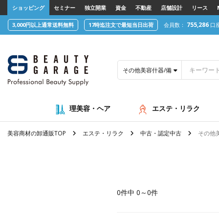
text.skipToContent
text.skipToNavigation
ショッピング
セミナー
独立開業
資金
不動産
店舗設計
リース
755,286
3,000円以上通常送料無料
17時迄注文で最短当日出荷
会員数：
口
その他美容什器/備品（中古・認定中
理美容・ヘア
エステ・リラク
美容商材の卸通販TOP
エステ・リラク
中古・認定中古
その他
0件中 0～0件