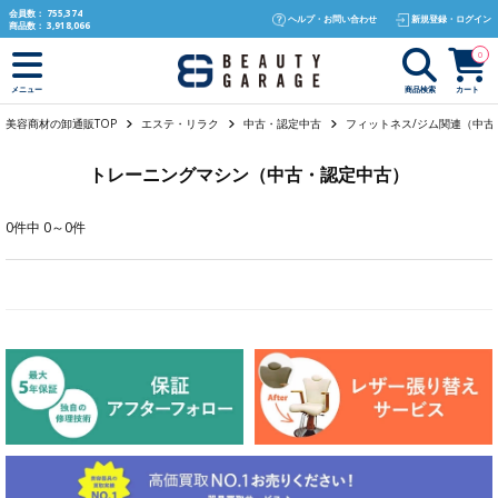
text.skipToContent
text.skipToNavigation
会員数：
755,374
ヘルプ・お問い合わせ
新規登録・ログイン
商品数：
3,918,066
0
商品検索
カート
メニュー
美容商材の卸通販TOP
エステ・リラク
中古・認定中古
フィットネス/ジム関連（中古
トレーニングマシン（中古・認定中古）
0件中 0～0件