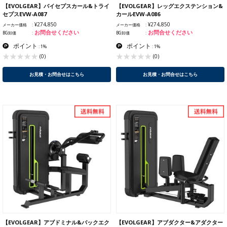
【EVOLGEAR】バイセプスカール&トライ
【EVOLGEAR】レッグエクステンション&
セプスEVW-A087
カールEVW-A086
¥274,850
¥274,850
メーカー価格
メーカー価格
お問合せください
お問合せください
BG卸価
BG卸価
ポイント
ポイント
: 1%
: 1%
(0)
(0)
お見積・お問合せはこちら
お見積・お問合せはこちら
【EVOLGEAR】アブドミナル&バックエク
【EVOLGEAR】アブダクター&アダクター