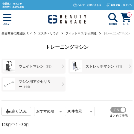
text.skipToContent
text.skipToNavigation
会員数：
755,244
ヘルプ・お問い合わせ
新規登録・ログイン
商品数：
3,899,388
0
商品検索
カート
メニュー
美容商材の卸通販TOP
エステ・リラク
フィットネス/ジム関連
トレーニングマシン
トレーニングマシン
ウェイトマシン
ストレッチマシン
(82)
(11)
マシン用アクセサリ
ー
(14)
おすすめ順
30
件表示
絞り込み
まとめて表示
128件中 1～30件