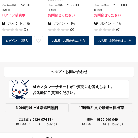
¥45,000
¥192,000
¥385,000
メーカー価格
メーカー価格
メーカー価格
BG卸価
BG卸価
BG卸価
ログイン後表示
お問合せください
お問合せください
ポイント
ポイント
ポイント
:
(1%)
: 1%
: 1%
(0)
(0)
(0)
ログインして購入
お見積・お問合せはこちら
お見積・お問合せはこちら
ヘルプ・お問い合わせ
AIカスタマーサポートがご質問にお答えします。
お気軽にご質問ください。
3,000円以上通常送料無料
17時迄注文で最短当日出荷
ご注文：0120-974-554
修理：0120-919-969
10：00～18：00(日・祝除く)
10：00～18：00(日・祝除く)