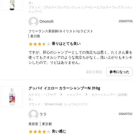
合）
ブランド：
CFカラーフレグランスシャンプー(シーエフカラーフレグランスシ
ャンプー)
Ononoh
2026/07/26
フリーランス美容師/ネイリスト/セラピスト
香川県
香りはとても良い
ですが、肝心のシャンプーとしての泡立ちは悪く、たくさん量を
使ってもクオルシアのような泡立ちがなく… 洗い上がりもキシキ
シしたので、リピはありません。
参考になった
違反を報告
グッバイ イエロー カラーシャンプーN 310g
カテゴリ：
ヘアケア
シャンプー
カラーシャンプー（染料配
合）
ブランド：
Schwarzkopf（シュワルツコフ）
ララ
2026/07/22
美容室
東京都
良い感じ