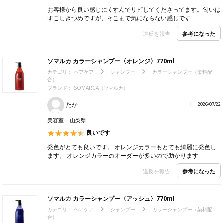
お客様から良い感じにくすんでリピしてくださってます。匂いは
すこしきつめですが、そこまで気にならない感じです
参考になった
違反を報告
ソマルカ カラーシャンプー〈オレンジ〉770ml
カテゴリ：
ヘアケア
シャンプー
カラーシャンプー（染料配
合）
ブランド：
SOMARCA（ソマルカ）
たか
2026/07/22
美容室
山梨県
良いです
発色がとても良いです。 オレンジカラーもとても綺麗に発色し
ます。 オレンジカラーのオーダーが多いので助かります
参考になった
違反を報告
ソマルカ カラーシャンプー〈アッシュ〉770ml
カテゴリ：
ヘアケア
シャンプー
カラーシャンプー（染料配
合）