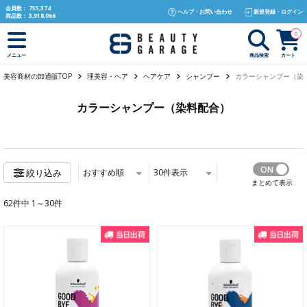
text.skipToContent
text.skipToNavigation
会員数：
755,374
ヘルプ・お問い合わせ
新規登録・ログイン
商品数：
3,918,066
0
商品検索
カート
メニュー
美容商材の卸通販TOP
理美容・ヘア
ヘアケア
シャンプー
カラーシャンプー（染
カラーシャンプー（染料配合）
おすすめ順
30
件表示
絞り込み
まとめて表示
62件中 1～30件