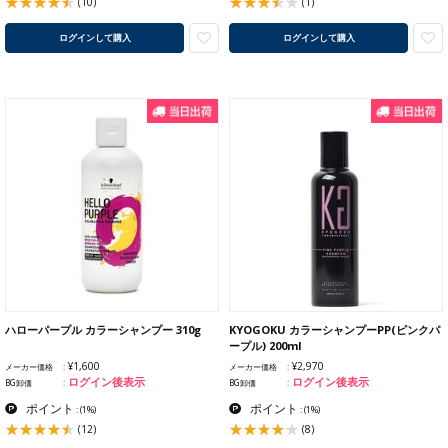
(10)
(1)
ログインして購入
ログインして購入
ハローパープル カラーシャンプー 310g
KYOGOKU カラーシャンプーPP(ピンクパ
ープル) 200ml
¥1,600
¥2,970
メーカー価格
メーカー価格
ログイン後表示
ログイン後表示
BG卸価
BG卸価
ポイント
ポイント
:
(1%)
:
(1%)
(12)
(8)