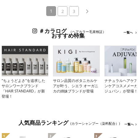
(current)
1
2
3
＃カラログ
（ヘアカラー毛束検証）
一覧へ
おすすめ特集
"ちょうどよさ"を追求した
サロン品質のボタニカルケ
ナチュラルヘアケア
サロンワークブランド
アが叶う、シエラ オーガニ
ンケアコスメメーカ
「HAIR STANDARD」が新
カの姉妹ブランドが登場
ジュバン」が登場！
登場！
人気商品ランキング
(カラーシャンプー（染料配合）)
一覧へ
1
2
3