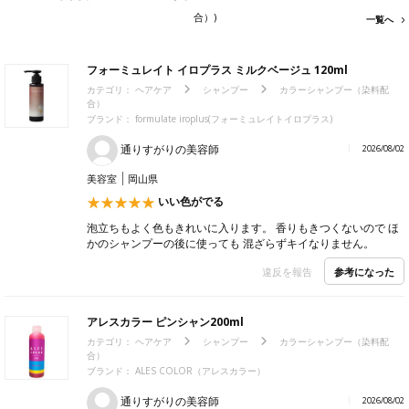
合）)
一覧へ
フォーミュレイト イロプラス ミルクベージュ 120ml
カテゴリ：
ヘアケア
シャンプー
カラーシャンプー（染料配
合）
ブランド：
formulate iroplus(フォーミュレイトイロプラス)
通りすがりの美容師
2026/08/02
美容室
岡山県
いい色がでる
泡立ちもよく色もきれいに入ります。 香りもきつくないので ほ
かのシャンプーの後に使っても 混ざらずキイなりません。
参考になった
違反を報告
アレスカラー ピンシャン200ml
カテゴリ：
ヘアケア
シャンプー
カラーシャンプー（染料配
合）
ブランド：
ALES COLOR（アレスカラー）
通りすがりの美容師
2026/08/02