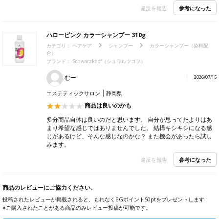
参考になった
違反を報告
ハローピンク カラーシャンプー 310g
カテゴリ：
ヘアケア
シャンプー
カラーシャンプー（染料配
合）
ブランド：
Schwarzkopf（シュワルツコフ）
むー
2026/07/15
エステティックサロン
静岡県
商品は良いのかも
多分商品自体は良いのだと思います。 自分が思ってたよりはあ
まり希望な感じではありませんでした。 結構キシキシになる感
じがあるけど、そんな感じなのかな？ また機会があったら試し
みます。
参考になった
違反を報告
商品のレビューにご協力ください。
投稿されたレビューが掲載されると、もれなくBGポイント50ptをプレゼントします！
※ご購入されたことがある商品のみレビュー投稿が可能です。