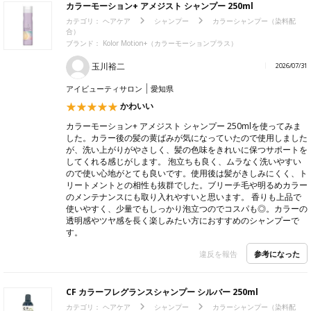
カラーモーション+ アメジスト シャンプー 250ml
カテゴリ：
ヘアケア
シャンプー
カラーシャンプー（染料配
合）
ブランド：
Kolor Motion+（カラーモーションプラス）
玉川裕二
2026/07/31
アイビューティサロン
愛知県
かわいい
カラーモーション+ アメジスト シャンプー 250mlを使ってみま
した。カラー後の髪の黄ばみが気になっていたので使用しました
が、洗い上がりがやさしく、髪の色味をきれいに保つサポートを
してくれる感じがします。 泡立ちも良く、ムラなく洗いやすい
ので使い心地がとても良いです。使用後は髪がきしみにくく、ト
リートメントとの相性も抜群でした。ブリーチ毛や明るめカラー
のメンテナンスにも取り入れやすいと思います。 香りも上品で
使いやすく、少量でもしっかり泡立つのでコスパも◎。カラーの
透明感やツヤ感を長く楽しみたい方におすすめのシャンプーで
す。
参考になった
違反を報告
CF カラーフレグランスシャンプー シルバー 250ml
カテゴリ：
ヘアケア
シャンプー
カラーシャンプー（染料配