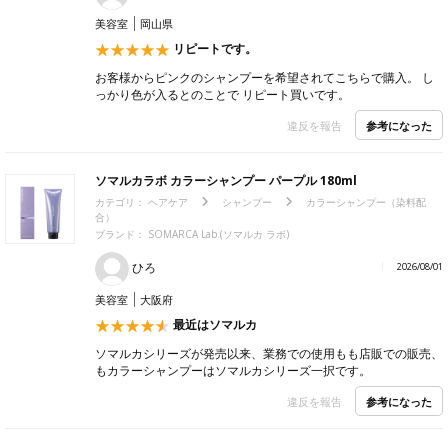
美容室
岡山県
リピートです。
お客様からピンクのシャンプーを希望されてこちらで購入。 し
っかり色が入るとのことで リピート買いです。
参考になった
違反を報告
ソマルカラボ カラーシャンプー パープル 180ml
カテゴリ：
ヘアケア
シャンプー
カラーシャンプー（染料配
合）
ブランド：
SOMARCA Lab.(ソマルカ ラボ)
ひろ
2026/08/01
美容室
大阪府
最近はソマルカ
ソマルカシリーズが発売以来、業務での使用もも店販での販売、
もカラーシャンプーはソマルカシリーズ一択です。
参考になった
違反を報告