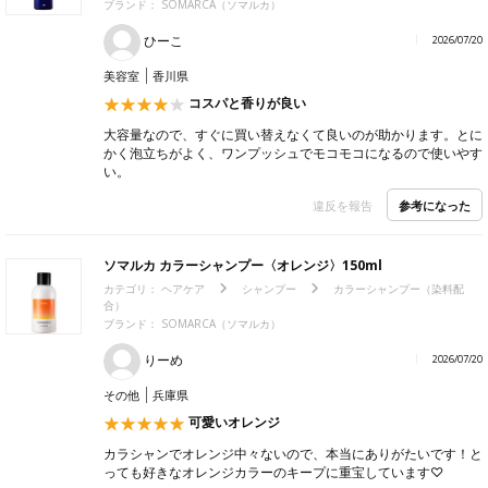
ブランド：
SOMARCA（ソマルカ）
ひーこ
2026/07/20
美容室
香川県
コスパと香りが良い
大容量なので、すぐに買い替えなくて良いのが助かります。とに
かく泡立ちがよく、ワンプッシュでモコモコになるので使いやす
い。
参考になった
違反を報告
ソマルカ カラーシャンプー〈オレンジ〉150ml
カテゴリ：
ヘアケア
シャンプー
カラーシャンプー（染料配
合）
ブランド：
SOMARCA（ソマルカ）
りーめ
2026/07/20
その他
兵庫県
可愛いオレンジ
カラシャンでオレンジ中々ないので、本当にありがたいです！と
っても好きなオレンジカラーのキープに重宝しています♡