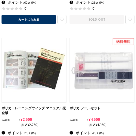
ポイント
ポイント
: 60pt
(1%)
: 26pt
(1%)
(0)
(0)
カートに入れる
SOLD OUT
ポリカトレーニングウィッグ マニュアル完
ポリカ ツールセット
全版
¥2,500
¥4,500
BG卸価
BG卸価
(税込¥2,750)
(税込¥4,950)
ポイント
ポイント
: 25pt
(1%)
: 45pt
(1%)