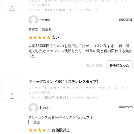
カテゴリ：
カットウィッグ/クランプ/ヘアエクステ/ウイッグ
クラ
ンプ/その他用品
ブランド：
BEAUTY GARAGE（ビューティガレージ）
meme
2026/06/08
美容室
新潟県
安い
以前15000円ぐらいのを使用してたが、コスパ良すぎ。 買い替
えでしたがステンレス使用したりで以前の物と何の変わりも無か
った
参考になった
違反を報告
ウィッグスタンド 004【ステンレスタイプ】
カテゴリ：
カットウィッグ/クランプ/ヘアエクステ/ウイッグ
クラ
ンプ/その他用品
ブランド：
BEAUTY GARAGE（ビューティガレージ）
れれれ
2026/05/23
フリーランス美容師/ネイリスト/セラピスト
千葉県
お値段以上