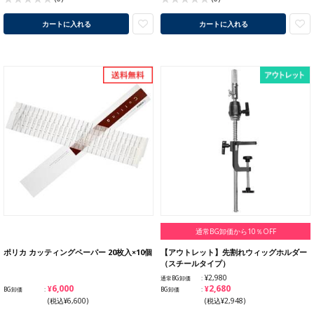
カートに入れる
カートに入れる
通常BG卸価から10％OFF
ポリカ カッティングペーパー 20枚入×10個
【アウトレット】先割れウィッグホルダー
（スチールタイプ）
¥2,980
通常BG卸価
¥6,000
¥2,680
BG卸価
BG卸価
(税込¥6,600)
(税込¥2,948)