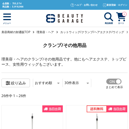
text.skipToContent
text.skipToNavigation
会員数：
755,374
ヘルプ・お問い合わせ
新規登録・ログイン
商品数：
3,918,066
0
商品検索
カート
メニュー
美容商材の卸通販TOP
理美容・ヘア
カットウィッグ/クランプ/ヘアエクステ/ウイッグ
クランプ/その他用品
理美容・ヘア
のクランプ/その他用品です。他にも
ヘアエクステ
、
トップピ
ース
、
女性用ウィッグ
もございます。
おすすめ順
30
件表示
絞り込み
まとめて表示
26件中 1～26件