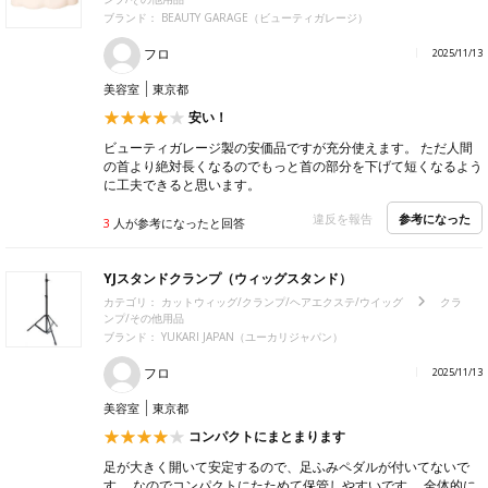
ブランド：
BEAUTY GARAGE（ビューティガレージ）
フロ
2025/11/13
美容室
東京都
安い！
ビューティガレージ製の安価品ですが充分使えます。 ただ人間
の首より絶対長くなるのでもっと首の部分を下げて短くなるよう
に工夫できると思います。
参考になった
違反を報告
3
人が参考になったと回答
YJスタンドクランプ（ウィッグスタンド）
カテゴリ：
カットウィッグ/クランプ/ヘアエクステ/ウイッグ
クラ
ンプ/その他用品
ブランド：
YUKARI JAPAN（ユーカリジャパン）
フロ
2025/11/13
美容室
東京都
コンパクトにまとまります
足が大きく開いて安定するので、足ふみペダルが付いてないで
す。 なのでコンパクトにたためて保管しやすいです。 全体的に