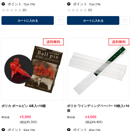
ポイント
ポイント
: 72pt
(1%)
: 72pt
(1%)
(0)
(0)
カートに入れる
カートに入れる
ポリカ ボールピン 6本入×10個
ポリカ ワインディングペーパー 10枚入×10
個
¥5,000
¥4,000
BG卸価
BG卸価
(税込¥5,500)
(税込¥4,400)
ポイント
ポイント
: 50pt
(1%)
: 40pt
(1%)