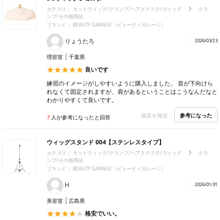
カテゴリ：
カットウィッグ/クランプ/ヘアエクステ/ウイッグ
クラ
ンプ/その他用品
ブランド：
BEAUTY GARAGE（ビューティガレージ）
りょうたろ
2026/03/23
理容室
千葉県
良いです
練習のイメージがしやすいように購入しました。 首が下向けら
れなくて固定されますが、肩があるということはこうなんだなと
わかりやすくて良いです。
参考になった
違反を報告
7
人が参考になったと回答
ウィッグスタンド 004【ステンレスタイプ】
カテゴリ：
カットウィッグ/クランプ/ヘアエクステ/ウイッグ
クラ
ンプ/その他用品
ブランド：
BEAUTY GARAGE（ビューティガレージ）
H
2026/01/31
美容室
広島県
格安でいい。