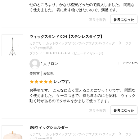
他のところより、かなり格安だったので購入しました。 問題な
く使えました。 表に出す物ではないので、満足です。
参考になった
違反を報告
ウィッグスタンド 004【ステンレスタイプ】
カテゴリ：
カットウィッグ/クランプ/ヘアエクステ/ウイッグ
クラ
ンプ/その他用品
ブランド：
BEAUTY GARAGE（ビューティガレージ）
1人サロン
2025/11/25
美容室
愛知県
いいです。
お手頃です。 こんなに安く買えることにびっくりです。 問題な
く使えました。 ケースつきで、持ち運ぶのにも便利。 ウィック
動く時があるのでタオルをかまして使ってます。
参考になった
違反を報告
BGウィッグショルダー
カテゴリ：
カットウィッグ/クランプ/ヘアエクステ/ウイッグ
クラ
ンプ/その他用品