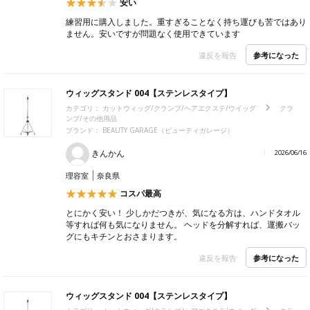
安い
練習用に購入しました。重すぎることなく持ち運びも苦ではあり
ません。安いですが問題なく使用できています
参考になった
違反を報告
ウィッグスタンド 004【ステンレスタイプ】
カテゴリ：
カットウィッグ/クランプ/ヘアエクステ/ウイッグ
クラ
ンプ/その他用品
ブランド：
BEAUTY GARAGE（ビューティガレージ）
きんかん
2026/06/16
理容室
奈良県
コスパ最高
とにかく安い！ 少しかだつきが、気になる方は、ハンドタオル
等すれば何も気になりません。 ヘッドを分解すれば、運搬バッ
グにもキチンとおさまります。
参考になった
違反を報告
ウィッグスタンド 004【ステンレスタイプ】