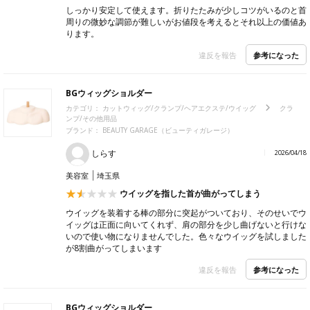
しっかり安定して使えます。折りたたみが少しコツがいるのと首
周りの微妙な調節が難しいがお値段を考えるとそれ以上の価値あ
ります。
参考になった
違反を報告
BGウィッグショルダー
カテゴリ：
カットウィッグ/クランプ/ヘアエクステ/ウイッグ
クラ
ンプ/その他用品
ブランド：
BEAUTY GARAGE（ビューティガレージ）
しらす
2026/04/18
美容室
埼玉県
ウイッグを指した首が曲がってしまう
ウイッグを装着する棒の部分に突起がついており、そのせいでウ
イッグは正面に向いてくれず、肩の部分を少し曲げないと行けな
いので使い物になりませんでした。色々なウイッグを試しました
が8割曲がってしまいます
参考になった
違反を報告
BGウィッグショルダー