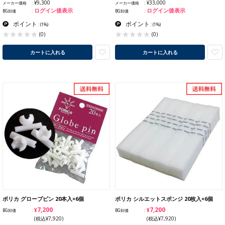
¥9,300
¥33,000
メーカー価格
メーカー価格
ログイン後表示
ログイン後表示
BG卸価
BG卸価
ポイント
ポイント
:
(1%)
:
(1%)
(0)
(0)
カートに入れる
カートに入れる
ポリカ グローブピン 20本入×6個
ポリカ シルエットスポンジ 20枚入×6個
¥7,200
¥7,200
BG卸価
BG卸価
(税込¥7,920)
(税込¥7,920)