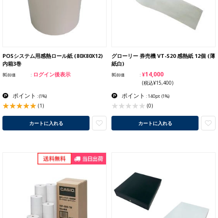
POSシステム用感熱ロール紙 (80X80X12)
グローリー 券売機 VT-S20 感熱紙 12個 (薄
内箱3巻
紙白)
¥14,000
ログイン後表示
BG卸価
BG卸価
(税込¥15,400)
ポイント
ポイント
:
(1%)
: 140pt
(1%)
(1)
(0)
カートに入れる
カートに入れる