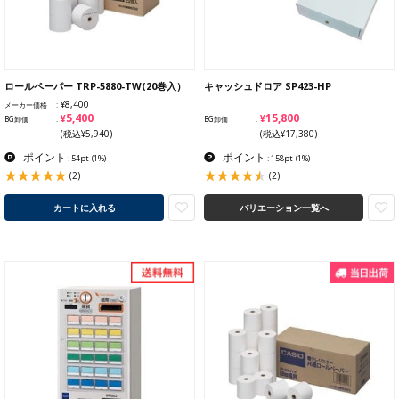
ロールペーパー TRP-5880-TW(20巻入）
キャッシュドロア SP423-HP
¥8,400
メーカー価格
¥5,400
¥15,800
BG卸価
BG卸価
(税込¥5,940)
(税込¥17,380)
ポイント
ポイント
: 54pt
(1%)
: 158pt
(1%)
(2)
(2)
カートに入れる
バリエーション一覧へ