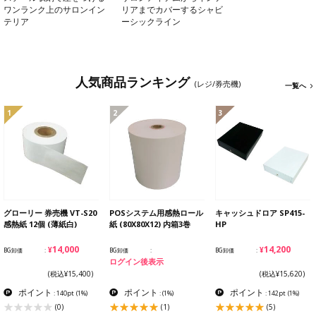
ワンランク上のサロンイン
リアまでカバーするシャビ
テリア
ーシックライン
人気商品ランキング
(レジ/券売機)
一覧へ
1
2
3
グローリー 券売機 VT-S20
POSシステム用感熱ロール
キャッシュドロア SP415-
感熱紙 12個 (薄紙白)
紙 (80X80X12) 内箱3巻
HP
¥14,000
¥14,200
BG卸価
BG卸価
BG卸価
ログイン後表示
(税込¥15,400)
(税込¥15,620)
ポイント
ポイント
ポイント
: 140pt
(1%)
:
(1%)
: 142pt
(1%)
(0)
(1)
(5)