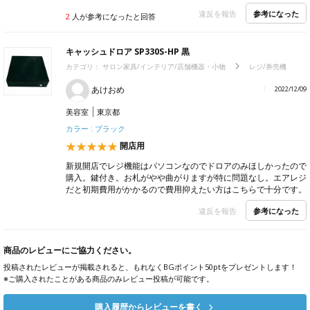
参考になった
違反を報告
2
人が参考になったと回答
キャッシュドロア SP330S-HP 黒
カテゴリ：
サロン家具/インテリア/店舗機器・小物
レジ/券売機
あけおめ
2022/12/09
美容室
東京都
カラー : ブラック
開店用
新規開店でレジ機能はパソコンなのでドロアのみほしかったので
購入。鍵付き。お札がやや曲がりますが特に問題なし。エアレジ
だと初期費用がかかるので費用抑えたい方はこちらで十分です。
参考になった
違反を報告
商品のレビューにご協力ください。
投稿されたレビューが掲載されると、もれなくBGポイント50ptをプレゼントします！
※ご購入されたことがある商品のみレビュー投稿が可能です。
購入履歴からレビューを書く