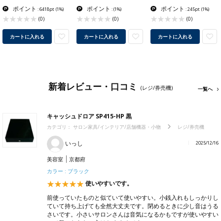
ポイント
ポイント
ポイント
: 6418pt
(1%)
:
(1%)
: 245pt
(1%)
(0)
(0)
(0)
カートに入れる
カートに入れる
カートに入れる
新着レビュー・口コミ
(レジ/券売機)
一覧へ
キャッシュドロア SP415-HP 黒
カテゴリ：
サロン家具/インテリア/店舗機器・小物
レジ/券売機
いっし
2025/12/16
美容室
京都府
カラー : ブラック
使いやすいです。
前使っていたものと似ていて使いやすい。小銭入れもしっかりし
ていて持ち上げても全然大丈夫です。閉めるときに少し音はうる
さいです。小さいサロンさんは音気になるかもですが使いやすい