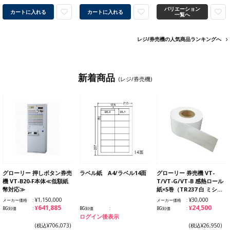
バリエーション
カートに入れる
カートに入れる
一覧へ
レジ/券売機の人気商品ランキングへ
新着商品
(レジ/券売機)
グローリー 押しボタン券売
ラベル紙 A4/ラベル14面
グローリー 券売機 VT-
機 VT-B20-F本体≪低額紙
T/VT-G/VT-B 感熱ロール
幣対応≫
紙×5巻（TR237 白 ミシ…
¥1,150,000
¥30,000
メーカー価格
メーカー価格
¥641,885
¥24,500
BG卸価
BG卸価
BG卸価
ログイン後表示
(税込¥706,073)
(税込¥26,950)