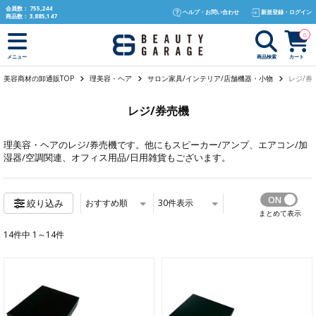
text.skipToContent
text.skipToNavigation
会員数：
755,244
ヘルプ・お問い合わせ
新規登録・ログイン
商品数：
3,885,147
0
商品検索
カート
メニュー
美容商材の卸通販TOP
理美容・ヘア
サロン家具/インテリア/店舗機器・小物
レジ/券
レジ/券売機
理美容・ヘア
のレジ/券売機です。他にも
スピーカー/アンプ
、
エアコン/加
湿器/空調関連
、
オフィス用品/日用雑貨
もございます。
おすすめ順
30
件表示
絞り込み
まとめて表示
14件中 1～14件