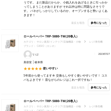
うです。 まだ新品だからか、小銭入れをあげるときに引っかか
ってしまうことがありますが それ以外は特に問題なさそうで
す。 バネがしっかりしているのか、オープンすると勢いよくあ
きます！
参考になった
違反を報告
ロールペーパー TRP-5880-TW(20巻入）
カテゴリ：
サロン家具/インテリア/店舗機器・小物
レジ/券売機
ブランド：
CASIO（カシオ）
いぶ
2023/07/27
美容室
岐阜県
使いやすい
5年前から使ってます☆ 交換もしやすく使いやすいです！ コス
パもよきです！ 昔ながらのレジはこれ一択ですね！
参考になった
違反を報告
ロールペーパー TRP-5880-TW(20巻入）
カテゴリ：
サロン家具/インテリア/店舗機器・小物
レジ/券売機
ブランド：
CASIO（カシオ）