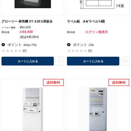
グローリー 券売機 VT-S20 S用架台
ラベル紙 A4/ラベル14面
¥60,000
メーカー価格
¥44,440
ログイン後表示
BG卸価
BG卸価
(税込¥48,884)
ポイント
ポイント
: 444pt
(1%)
:
(1%)
(0)
(0)
カートに入れる
カートに入れる