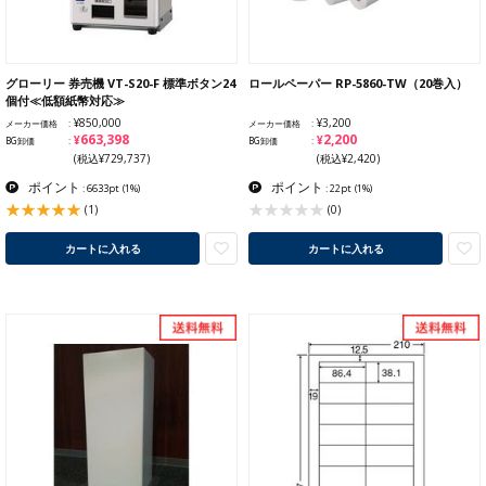
グローリー 券売機 VT-S20-F 標準ボタン24
ロールペーパー RP-5860-TW（20巻入）
個付≪低額紙幣対応≫
¥850,000
¥3,200
メーカー価格
メーカー価格
¥663,398
¥2,200
BG卸価
BG卸価
(税込¥729,737)
(税込¥2,420)
ポイント
ポイント
: 6633pt
(1%)
: 22pt
(1%)
(1)
(0)
カートに入れる
カートに入れる