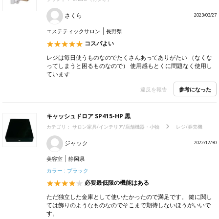
さくら
2023/03/27
エステティックサロン
長野県
コスパよい
レジは毎日使うものなのでたくさんあってありがたい （なくな
ってしまうと困るものなので） 使用感もとくに問題なく使用し
ています
参考になった
違反を報告
キャッシュドロア SP415-HP 黒
カテゴリ：
サロン家具/インテリア/店舗機器・小物
レジ/券売機
ジャック
2022/12/30
美容室
静岡県
カラー : ブラック
必要最低限の機能はある
ただ独立した金庫として使いたかったので満足です。 鍵に関し
ては飾りのようなものなのでそこまで期待しないほうがいいで
す。