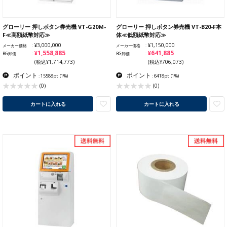
グローリー 押しボタン券売機 VT-G20Ｍ-
グローリー 押しボタン券売機 VT-B20-F本
F≪高額紙幣対応≫
体≪低額紙幣対応≫
¥3,000,000
¥1,150,000
メーカー価格
メーカー価格
¥1,558,885
¥641,885
BG卸価
BG卸価
(税込¥1,714,773)
(税込¥706,073)
ポイント
ポイント
: 15588pt
(1%)
: 6418pt
(1%)
(0)
(0)
カートに入れる
カートに入れる