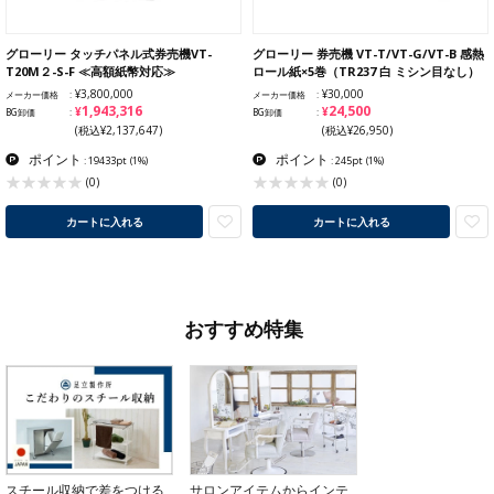
グローリー タッチパネル式券売機VT-
グローリー 券売機 VT-T/VT-G/VT-B 感熱
T20M２-S-F ≪高額紙幣対応≫
ロール紙×5巻（TR237 白 ミシン目なし）
¥3,800,000
¥30,000
メーカー価格
メーカー価格
¥1,943,316
¥24,500
BG卸価
BG卸価
(税込¥2,137,647)
(税込¥26,950)
ポイント
ポイント
: 19433pt
(1%)
: 245pt
(1%)
(0)
(0)
カートに入れる
カートに入れる
おすすめ特集
スチール収納で差をつける
サロンアイテムからインテ