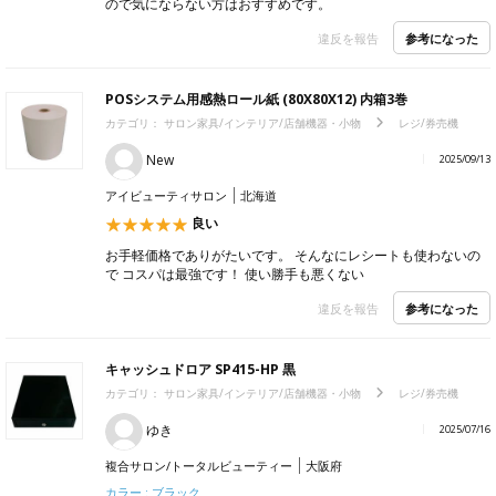
ので気にならない方はおすすめです。
参考になった
違反を報告
POSシステム用感熱ロール紙 (80X80X12) 内箱3巻
カテゴリ：
サロン家具/インテリア/店舗機器・小物
レジ/券売機
New
2025/09/13
アイビューティサロン
北海道
良い
お手軽価格でありがたいです。 そんなにレシートも使わないの
で コスパは最強です！ 使い勝手も悪くない
参考になった
違反を報告
キャッシュドロア SP415-HP 黒
カテゴリ：
サロン家具/インテリア/店舗機器・小物
レジ/券売機
ゆき
2025/07/16
複合サロン/トータルビューティー
大阪府
カラー : ブラック