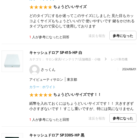
ちょうどいいサイズ
どのタイプにするか迷ってこのサイズにしました 見た目もカッ
コよくサイズもちょうどいいので 使いやすいです 鍵をかけれる
タイプなので安心して使用しております
参考になった
違反を報告
1
人が参考になったと回答
キャッシュドロア SP415-HP 白
カテゴリ：
サロン家具/インテリア/店舗機器・小物
レジ/券売機
さっくん
2024/06/01
アイビューティサロン
東京都
カラー : ホワイト
ちょうどいいサイズです！！
紙幣を入れておくにはちょうどいいサイズです！！ 大きすぎず
小さすぎないです！ すこし重いですが、特には気になりません
参考になった
違反を報告
1
人が参考になったと回答
キャッシュドロア SP330S-HP 黒