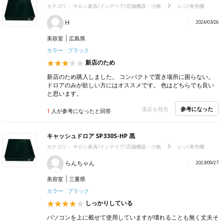
カテゴリ：
サロン家具/インテリア/店舗機器・小物
レジ/券売機
H
2024/03/26
美容室
広島県
カラー : ブラック
新店のため
新店のため購入しました。 コンパクトで置き場所に困らない。
ドロアのみが欲しい方にはオススメです。 色はどちらでも良い
と思います。
参考になった
違反を報告
1
人が参考になったと回答
キャッシュドロア SP330S-HP 黒
カテゴリ：
サロン家具/インテリア/店舗機器・小物
レジ/券売機
らんちゃん
2023/09/27
美容室
三重県
カラー : ブラック
しっかりしている
パソコンを上に載せて使用していますが壊れることも無く丈夫そ