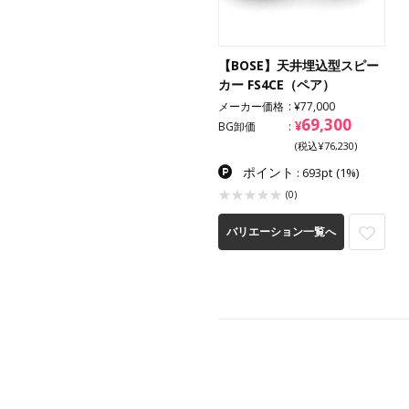
【BOSE】天井埋込型スピー
カー FS4CE（ペア）
メーカー価格
¥77,000
69,300
¥
BG卸価
(税込¥76,230)
ポイント
: 693pt
(1%)
(0)
バリエーション一覧へ