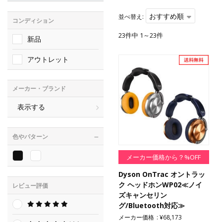
おすすめ順
並べ替え:
コンディション
23件中 1～23件
新品
アウトレット
メーカー・ブランド
表示する
色やパターン
メーカー価格から？%OFF
Dyson OnTrac オントラッ
ク ヘッドホンWP02≪ノイ
レビュー評価
ズキャンセリン
グ/Bluetooth対応≫
メーカー価格
¥68,173