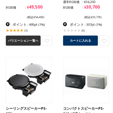
通常BG卸価
¥34,200
49,500
30,700
¥
¥
BG卸価
BG卸価
(税込¥54,450)
(税込¥33,770)
ポイント
ポイント
: 495pt
(1%)
: 307pt
(1%)
(3)
(0)
カートに入れる
バリエーション一覧へ
シーリングスピーカーPS-
コンパクトスピーカーPS-