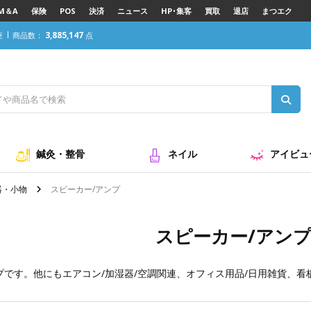
M＆A
保険
POS
決済
ニュース
HP･集客
買取
退店
まつエク
3,885,147
座
商品数：
点
鍼灸・整骨
ネイル
アイビュ
器・小物
スピーカー/アンプ
スピーカー/アン
プです。他にも
エアコン/加湿器/空調関連
、
オフィス用品/日用雑貨
、
看