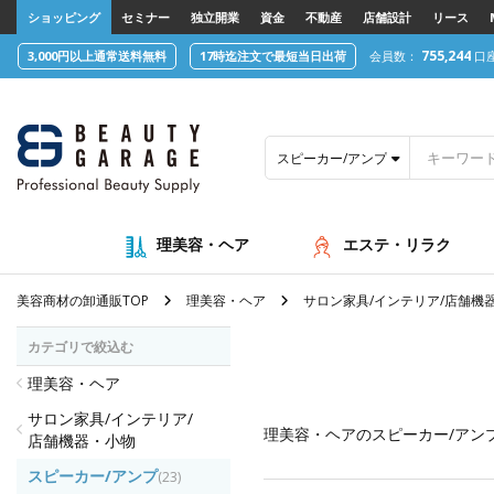
text.skipToContent
text.skipToNavigation
ショッピング
セミナー
独立開業
資金
不動産
店舗設計
リース
755,244
3,000円以上通常送料無料
17時迄注文で最短当日出荷
会員数：
口
スピーカー/アンプ
理美容・ヘア
エステ・リラク
美容商材の卸通販TOP
理美容・ヘア
サロン家具/インテリア/店舗機
カテゴリで絞込む
理美容・ヘア
サロン家具/インテリア/
理美容・ヘア
のスピーカー/アン
店舗機器・小物
スピーカー/アンプ
(23)