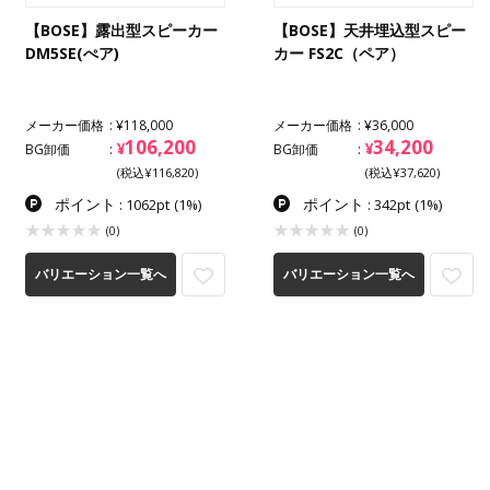
【BOSE】露出型スピーカー
【BOSE】天井埋込型スピー
DM5SE(ぺア)
カー FS2C（ペア）
メーカー価格
¥118,000
メーカー価格
¥36,000
106,200
34,200
¥
¥
BG卸価
BG卸価
(税込¥116,820)
(税込¥37,620)
ポイント
ポイント
: 1062pt
(1%)
: 342pt
(1%)
(0)
(0)
バリエーション一覧へ
バリエーション一覧へ