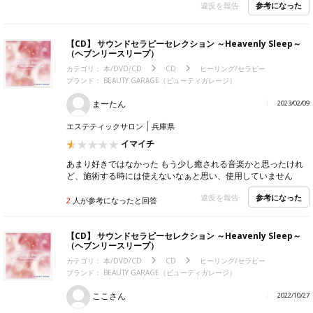
参考になった
違反を報告
【CD】 サウンドセラピーセレクション ～Heavenly Sleep～
（ヘブンリースリープ）
カテゴリ：
本/DVD/CD
CD
ヒーリング/セラピー
ブランド：
BEAUTY GARAGE（ビューティガレージ）
まーたん
2023/02/09
エステティックサロン
兵庫県
イマイチ
あまり好きではなかった もう少し癒される音楽かと思ったけれ
ど、施術する時には使えないなぁと思い、使用していません
参考になった
違反を報告
2
人が参考になったと回答
【CD】 サウンドセラピーセレクション ～Heavenly Sleep～
（ヘブンリースリープ）
カテゴリ：
本/DVD/CD
CD
ヒーリング/セラピー
ブランド：
BEAUTY GARAGE（ビューティガレージ）
ここさん
2022/10/27