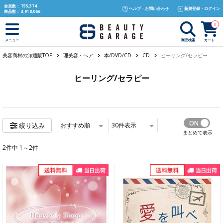
text.skipToContent
text.skipToNavigation
会員数：
755,374
ヘルプ・お問い合わせ
新規登録・ログイン
商品数：
3,918,066
0
商品検索
カート
メニュー
美容商材の卸通販TOP
理美容・ヘア
本/DVD/CD
CD
ヒーリング/セラピー
ヒーリング/セラピー
おすすめ順
30
件表示
絞り込み
まとめて表示
2件中 1～2件