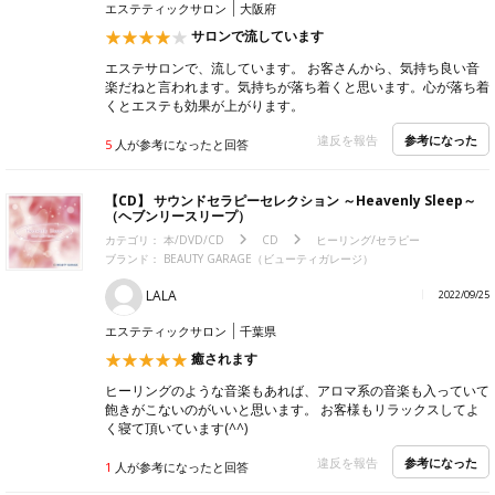
エステティックサロン
大阪府
サロンで流しています
エステサロンで、流しています。 お客さんから、気持ち良い音
楽だねと言われます。気持ちが落ち着くと思います。心が落ち着
くとエステも効果が上がります。
参考になった
違反を報告
5
人が参考になったと回答
【CD】 サウンドセラピーセレクション ～Heavenly Sleep～
（ヘブンリースリープ）
カテゴリ：
本/DVD/CD
CD
ヒーリング/セラピー
ブランド：
BEAUTY GARAGE（ビューティガレージ）
LALA
2022/09/25
エステティックサロン
千葉県
癒されます
ヒーリングのような音楽もあれば、アロマ系の音楽も入っていて
飽きがこないのがいいと思います。 お客様もリラックスしてよ
く寝て頂いています(^^)
参考になった
違反を報告
1
人が参考になったと回答