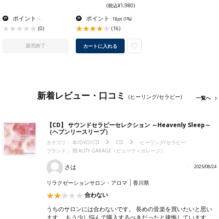
(税込¥1,980)
ポイント
ポイント
: -
: 18pt
(1%)
(0)
(16)
販売終了
カートに入れる
新着レビュー・口コミ
(ヒーリング/セラピー)
一覧へ
【CD】 サウンドセラピーセレクション ～Heavenly Sleep～
（ヘブンリースリープ）
カテゴリ：
本/DVD/CD
CD
ヒーリング/セラピー
ブランド：
BEAUTY GARAGE（ビューティガレージ）
さは
2025/08/24
リラクゼーションサロン・アロマ
香川県
合わない
うちのサロンには合わないです。 長めの音楽を買いたいと思い
ます。 もう少し悩んで購入するべきだったと後悔しています。