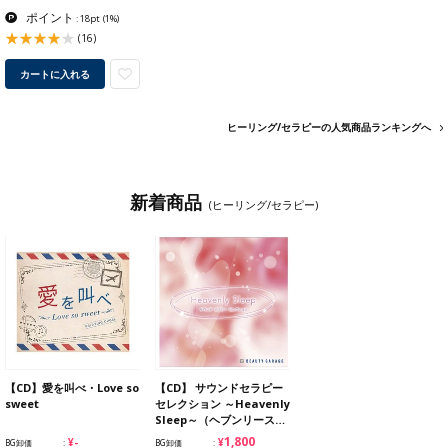
ポイント
: 18pt
(1%)
(16)
カートに入れる
ヒーリング/セラピーの人気商品ランキングへ
新着商品
(ヒーリング/セラピー)
【CD】愛を叫べ・Love so
【CD】 サウンドセラピー
sweet
セレクション ～Heavenly
Sleep～（ヘブンリース…
¥1,800
¥-
BG卸価
BG卸価