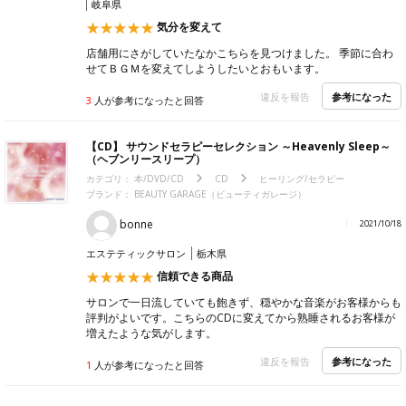
岐阜県
気分を変えて
店舗用にさがしていたなかこちらを見つけました。 季節に合わ
せてＢＧＭを変えてしようしたいとおもいます。
参考になった
違反を報告
3
人が参考になったと回答
【CD】 サウンドセラピーセレクション ～Heavenly Sleep～
（ヘブンリースリープ）
カテゴリ：
本/DVD/CD
CD
ヒーリング/セラピー
ブランド：
BEAUTY GARAGE（ビューティガレージ）
bonne
2021/10/18
エステティックサロン
栃木県
信頼できる商品
サロンで一日流していても飽きず、穏やかな音楽がお客様からも
評判がよいです。こちらのCDに変えてから熟睡されるお客様が
増えたような気がします。
参考になった
違反を報告
1
人が参考になったと回答