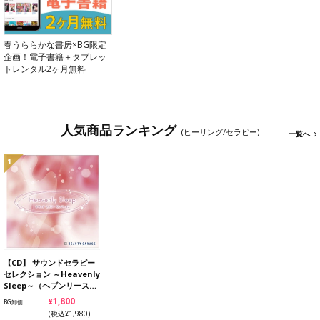
春うららかな書房×BG限定
企画！電子書籍＋タブレッ
トレンタル2ヶ月無料
人気商品ランキング
(ヒーリング/セラピー)
一覧へ
1
【CD】 サウンドセラピー
セレクション ～Heavenly
Sleep～（ヘブンリース…
¥1,800
BG卸価
(税込¥1,980)