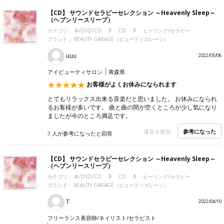
【CD】 サウンドセラピーセレクション ～Heavenly Sleep～
（ヘブンリースリープ）
カテゴリ：
本/DVD/CD
CD
ヒーリング/セラピー
ブランド：
BEAUTY GARAGE（ビューティガレージ）
uuu
2022/05/06
アイビューティサロン
青森県
お客様がよくお休みになられます
とてもリラックス出来る音楽だと思いました。 お休みになられ
るお客様が多いです。 曲と曲の間が空くところが少し気になり
ましたが今のところ満足です。
参考になった
違反を報告
3
人が参考になったと回答
【CD】 サウンドセラピーセレクション ～Heavenly Sleep～
（ヘブンリースリープ）
カテゴリ：
本/DVD/CD
CD
ヒーリング/セラピー
ブランド：
BEAUTY GARAGE（ビューティガレージ）
T
2022/04/10
フリーランス美容師/ネイリスト/セラピスト