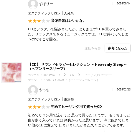
ずぼりー
2024/08/14
エステティックサロン
大分県
音楽自体はいいかな。
CDとデジタルで悩みましたが、とりあえずCDを買ってみまし
た。リラックスできるミュージックですよ。CDは終わってしま
うのでそこが困る。
参考になった
違反を報告
【CD】 サウンドセラピーセレクション ～Heavenly Sleep～
（ヘブンリースリープ）
カテゴリ：
本/DVD/CD
CD
ヒーリング/セラピー
ブランド：
BEAUTY GARAGE（ビューティガレージ）
やっち
2024/02/23
エステティックサロン
東京都
初めてヒーリング用で買ったCD
初めてサロン用で流そうと 思って買ったCDです。 もうちょっと
曲が多く入っていれば 尚良かったと思います。 今は飽きてしま
い他のCDに変えて しまいましたがまた久々に かけてみます。