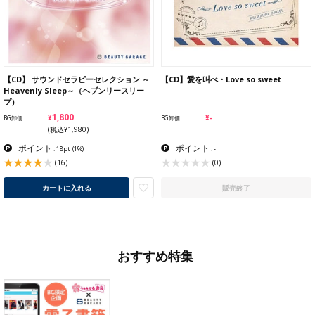
【CD】 サウンドセラピーセレクション ～
【CD】愛を叫べ・Love so sweet
Heavenly Sleep～（ヘブンリースリー
プ）
¥1,800
¥-
BG卸価
BG卸価
(税込¥1,980)
ポイント
ポイント
: 18pt
(1%)
: -
(16)
(0)
カートに入れる
販売終了
おすすめ特集