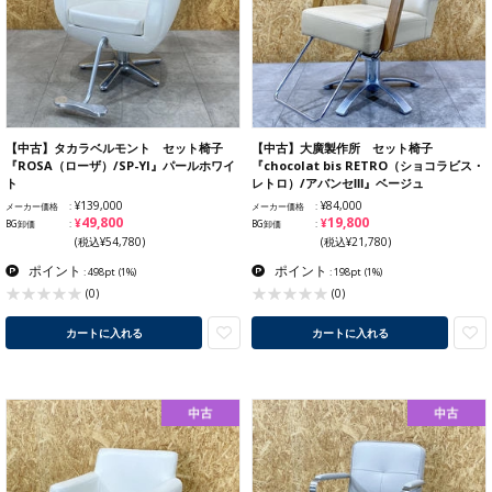
【中古】タカラベルモント セット椅子
【中古】大廣製作所 セット椅子
『ROSA（ローザ）/SP-YI』パールホワイ
『chocolat bis RETRO（ショコラビス・
ト
レトロ）/アバンセⅢ』ベージュ
¥139,000
¥84,000
メーカー価格
メーカー価格
¥49,800
¥19,800
BG卸価
BG卸価
(税込¥54,780)
(税込¥21,780)
ポイント
ポイント
: 498pt
(1%)
: 198pt
(1%)
(0)
(0)
カートに入れる
カートに入れる