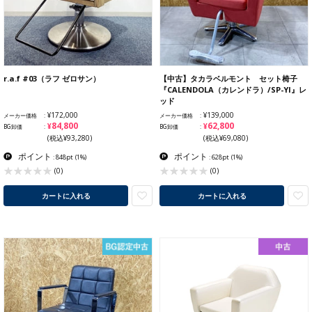
r.a.f #03（ラフ ゼロサン）
【中古】タカラベルモント セット椅子
『CALENDOLA（カレンドラ）/SP-YI』レ
ッド
¥172,000
¥139,000
メーカー価格
メーカー価格
¥84,800
¥62,800
BG卸価
BG卸価
(税込¥93,280)
(税込¥69,080)
ポイント
ポイント
: 848pt
(1%)
: 628pt
(1%)
(0)
(0)
カートに入れる
カートに入れる