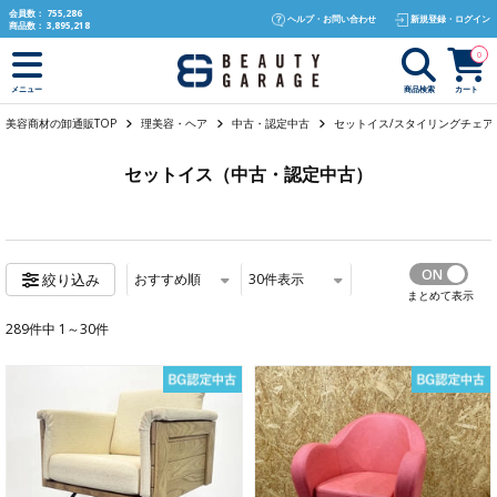
text.skipToContent
text.skipToNavigation
会員数：
755,286
ヘルプ・お問い合わせ
新規登録・ログイン
商品数：
3,895,218
0
商品検索
カート
メニュー
美容商材の卸通販TOP
理美容・ヘア
中古・認定中古
セットイス/スタイリングチェア
セットイス（中古・認定中古）
おすすめ順
30
件表示
絞り込み
まとめて表示
289件中 1～30件