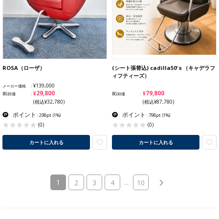
ROSA（ローザ）
(シート張替込) cadilla50‘ｓ（キャデラフ
ィフティーズ）
¥139,000
メーカー価格
¥29,800
¥79,800
BG卸価
BG卸価
(税込¥32,780)
(税込¥87,780)
ポイント
ポイント
: 298pt
(1%)
: 798pt
(1%)
(0)
(0)
カートに入れる
カートに入れる
(current)
1
...
2
3
4
10