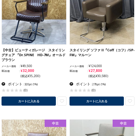
【中古】ビューティガレージ スタイリン
スタイリング ソファ II『Coff（コフ）/SP-
グチェア 『Dr.SPINE HD-7M』オールド
FM』マルーン
ブラウン
¥49,500
¥124,000
メーカー価格
メーカー価格
¥32,000
¥27,800
BG卸価
BG卸価
(税込¥35,200)
(税込¥30,580)
ポイント
ポイント
: 320pt
(1%)
: 278pt
(1%)
(0)
(0)
カートに入れる
カートに入れる