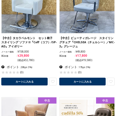
【中古】タカラベルモント セット椅子
【中古】ビューティガレージ スタイリン
スタイリング ソファ II『Coff（コフ）/SP-
グチェア『CHELSEA（チェルシー）／MC-
AD』アイボリー
3』グレージュ
¥158,000
¥49,800
メーカー価格
メーカー価格
¥29,800
¥17,800
BG卸価
BG卸価
(税込¥32,780)
(税込¥19,580)
ポイント
ポイント
: 298pt
(1%)
: 178pt
(1%)
(0)
(0)
カートに入れる
カートに入れる