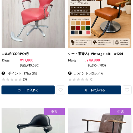
コルポ(CORPO)赤
シート張替込）Vintage alt a1201
¥17,800
¥49,800
BG卸価
BG卸価
(税込¥19,580)
(税込¥54,780)
ポイント
ポイント
: 178pt
(1%)
: 498pt
(1%)
(0)
(0)
カートに入れる
カートに入れる