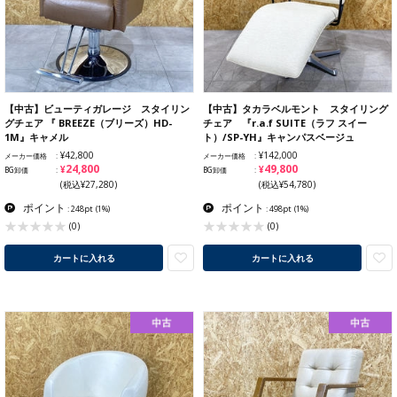
【中古】ビューティガレージ スタイリン
【中古】タカラベルモント スタイリング
グチェア 『 BREEZE（ブリーズ）HD-
チェア 『r.a.f SUITE（ラフ スイー
1M』キャメル
ト）/SP-YH』キャンパスベージュ
¥42,800
¥142,000
メーカー価格
メーカー価格
¥24,800
¥49,800
BG卸価
BG卸価
(税込¥27,280)
(税込¥54,780)
ポイント
ポイント
: 248pt
(1%)
: 498pt
(1%)
(0)
(0)
カートに入れる
カートに入れる