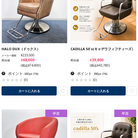
HALO DUX（ドゥクス）
CADILLA 50`s(キャデラフィフティーズ）
¥233,000
メーカー価格
¥68,000
¥39,800
BG卸価
BG卸価
(税込¥74,800)
(税込¥43,780)
ポイント
ポイント
: 680pt
(1%)
: 398pt
(1%)
(0)
(0)
カートに入れる
カートに入れる