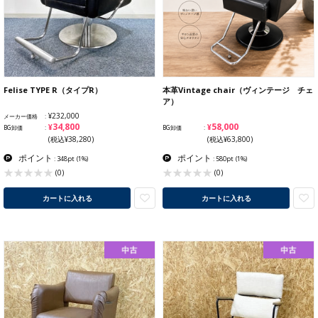
Felise TYPE R（タイプR）
本革Vintage chair（ヴィンテージ チェ
ア）
¥232,000
メーカー価格
¥34,800
¥58,000
BG卸価
BG卸価
(税込¥38,280)
(税込¥63,800)
ポイント
ポイント
: 348pt
(1%)
: 580pt
(1%)
(0)
(0)
カートに入れる
カートに入れる