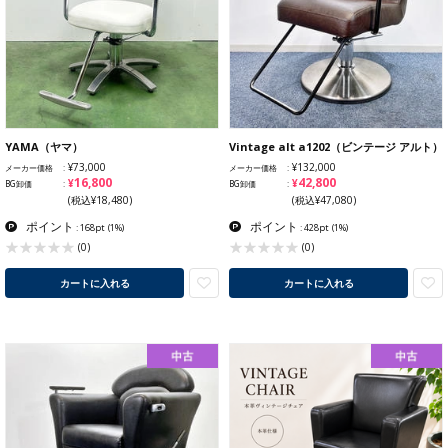
YAMA（ヤマ）
Vintage alt a1202（ビンテージ アルト）
¥73,000
¥132,000
メーカー価格
メーカー価格
¥16,800
¥42,800
BG卸価
BG卸価
(税込¥18,480)
(税込¥47,080)
ポイント
ポイント
: 168pt
(1%)
: 428pt
(1%)
(0)
(0)
カートに入れる
カートに入れる