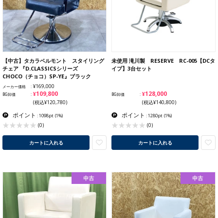
【中古】タカラベルモント スタイリング
未使用 滝川製 RESERVE RC-005【DCタ
チェア 『D.CLASSICSシリーズ
イプ】3台セット
CHOCO（チョコ）SP-YE』ブラック
¥169,000
メーカー価格
¥109,800
¥128,000
BG卸価
BG卸価
(税込¥120,780)
(税込¥140,800)
ポイント
ポイント
: 1098pt
(1%)
: 1280pt
(1%)
(0)
(0)
カートに入れる
カートに入れる