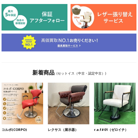
新着商品
(セットイス（中古・認定中古）)
コルポ(CORPO)
レクサス（展示器）
r.a.f#01（ゼロイチ）