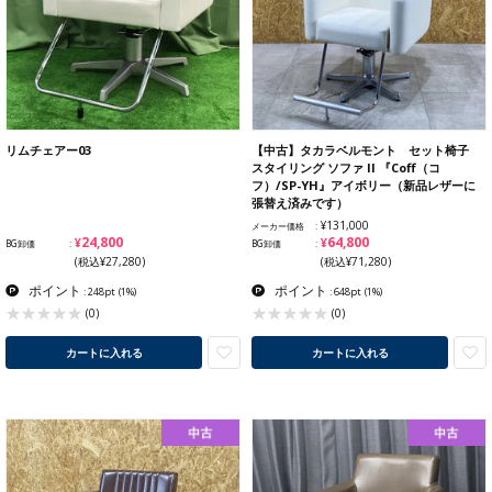
リムチェアー03
【中古】タカラベルモント セット椅子
スタイリング ソファ II 『Coff（コ
フ）/SP-YH』アイボリー（新品レザーに
張替え済みです）
¥131,000
メーカー価格
¥24,800
¥64,800
BG卸価
BG卸価
(税込¥27,280)
(税込¥71,280)
ポイント
ポイント
: 248pt
(1%)
: 648pt
(1%)
(0)
(0)
カートに入れる
カートに入れる