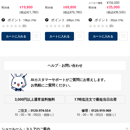
¥156,000
メーカー価格
¥19,800
¥69,800
¥35,000
BG卸価
BG卸価
BG卸価
(税込¥21,780)
(税込¥76,780)
(税込¥38,500)
ポイント
ポイント
ポイント
: 198pt
(1%)
: 698pt
(1%)
: 350pt
(1%)
(0)
(0)
(0)
カートに入れる
カートに入れる
カートに入れる
ヘルプ・お問い合わせ
AIカスタマーサポートがご質問にお答えします。
お気軽にご質問ください。
3,000円以上通常送料無料
17時迄注文で最短当日出荷
ご注文：0120-974-554
修理：0120-919-969
10：00～18：00(日・祝除く)
10：00～18：00(日・祝除く)
ショールーム・ストアのご案内