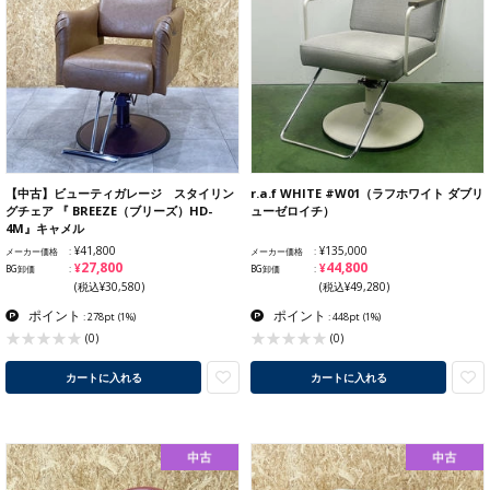
【中古】ビューティガレージ スタイリン
r.a.f WHITE #W01（ラフホワイト ダブリ
グチェア 『 BREEZE（ブリーズ）HD-
ューゼロイチ）
4M』キャメル
¥41,800
¥135,000
メーカー価格
メーカー価格
¥27,800
¥44,800
BG卸価
BG卸価
(税込¥30,580)
(税込¥49,280)
ポイント
ポイント
: 278pt
(1%)
: 448pt
(1%)
(0)
(0)
カートに入れる
カートに入れる