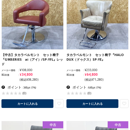
【中古】タカラベルモント セット椅子
タカラベルモント セット椅子『HALO
『G90SERIES ai（アイ）/SP-YFL』レッ
DUX（ドゥクス）SP-YE』
ド
¥108,000
¥233,000
メーカー価格
メーカー価格
¥34,800
¥64,800
BG卸価
BG卸価
(税込¥38,280)
(税込¥71,280)
ポイント
ポイント
: 348pt
(1%)
: 648pt
(1%)
(0)
(0)
カートに入れる
カートに入れる