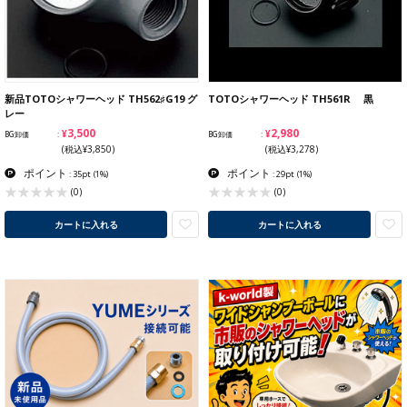
新品TOTOシャワーヘッド TH562♯G19 グ
TOTOシャワーヘッド TH561R 黒
レー
¥3,500
¥2,980
BG卸価
BG卸価
(税込¥3,850)
(税込¥3,278)
ポイント
ポイント
: 35pt
(1%)
: 29pt
(1%)
(0)
(0)
カートに入れる
カートに入れる