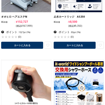
オオヒロ ヘアエステN
止水カートリッジ AS250
¥152,727
¥8,500
BG卸価
BG卸価
(税込¥167,999)
(税込¥9,350)
ポイント
ポイント
: 1527pt
(1%)
: 85pt
(1%)
(0)
(0)
カートに入れる
カートに入れる