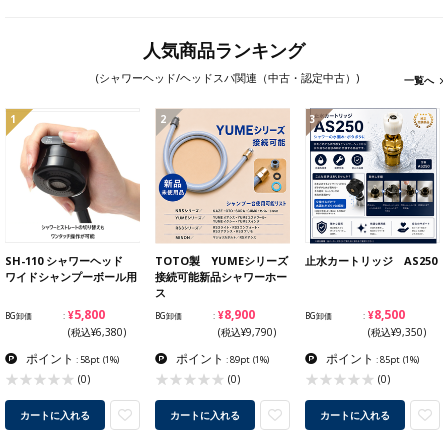
人気商品ランキング
(シャワーヘッド/ヘッドスパ関連（中古・認定中古）)
一覧へ
1
2
3
SH-110 シャワーヘッド
TOTO製 YUMEシリーズ
止水カートリッジ AS250
ワイドシャンプーボール用
接続可能新品シャワーホー
ス
¥5,800
¥8,900
¥8,500
BG卸価
BG卸価
BG卸価
(税込¥6,380)
(税込¥9,790)
(税込¥9,350)
ポイント
ポイント
ポイント
: 58pt
(1%)
: 89pt
(1%)
: 85pt
(1%)
(0)
(0)
(0)
カートに入れる
カートに入れる
カートに入れる