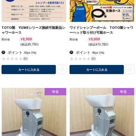
TOTO製 YUMEシリーズ接続可能新品シ
ワイドシャンプーボール TOTO製シャワ
ャワーホース
ーヘッド取り付け可能ホース
¥8,900
¥9,800
BG卸価
BG卸価
(税込¥9,790)
(税込¥10,780)
ポイント
ポイント
: 89pt
(1%)
: 98pt
(1%)
(0)
(0)
カートに入れる
カートに入れる