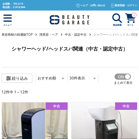
text.skipToContent
text.skipToNavigation
会員数：
755,374
ヘルプ・お問い合わせ
新規登録・ログイン
商品数：
3,918,066
0
商品検索
カート
メニュー
美容商材の卸通販TOP
理美容・ヘア
中古・認定中古
シャワーヘッド/ヘッドスパ関連
シャワーヘッド/ヘッドスパ関連（中古・認定中古）
おすすめ順
30
件表示
絞り込み
まとめて表示
12件中 1～12件