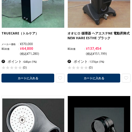
TRUECARE（トルケア）
オオヒロ 循環器 ヘアエステNE 電動昇降式
NEW HARE ESTHE ブラック
¥370,000
メーカー価格
¥64,800
¥137,454
BG卸価
BG卸価
(税込¥71,280)
(税込¥151,199)
ポイント
ポイント
: 648pt
(1%)
: 1374pt
(1%)
(0)
(0)
カートに入れる
カートに入れる