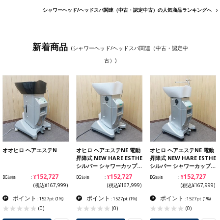
シャワーヘッド/ヘッドスパ関連（中古・認定中古）の人気商品ランキングへ
新着商品
(シャワーヘッド/ヘッドスパ関連（中古・認定中
古）)
オオヒロ ヘアエステN
オヒロ ヘアエステNE 電動
オヒロ ヘアエステNE 電動
昇降式 NEW HARE ESTHE
昇降式 NEW HARE ESTHE
シルバー シャワーカップ…
シルバー シャワーカップ…
¥152,727
¥152,727
¥152,727
BG卸価
BG卸価
BG卸価
(税込¥167,999)
(税込¥167,999)
(税込¥167,999)
ポイント
ポイント
ポイント
: 1527pt
(1%)
: 1527pt
(1%)
: 1527pt
(1%)
(0)
(0)
(0)