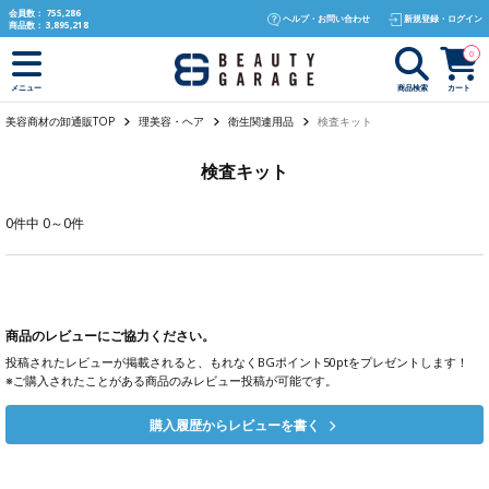
text.skipToContent
text.skipToNavigation
会員数：
755,286
ヘルプ・お問い合わせ
新規登録・ログイン
商品数：
3,895,218
0
商品検索
カート
メニュー
美容商材の卸通販TOP
理美容・ヘア
衛生関連用品
検査キット
検査キット
0件中 0～0件
商品のレビューにご協力ください。
投稿されたレビューが掲載されると、もれなくBGポイント50ptをプレゼントします！
※ご購入されたことがある商品のみレビュー投稿が可能です。
購入履歴からレビューを書く