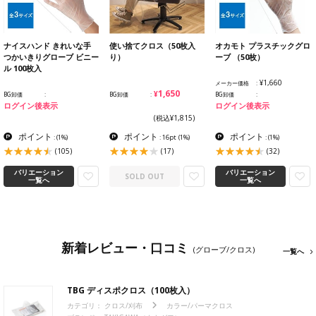
ナイスハンド きれいな手
使い捨てクロス（50枚入
オカモト プラスチックグロ
つかいきりグローブ ビニー
り）
ーブ （50枚）
ル 100枚入
¥1,660
メーカー価格
¥1,650
BG卸価
BG卸価
BG卸価
ログイン後表示
ログイン後表示
(税込¥1,815)
ポイント
ポイント
ポイント
:
(1%)
: 16pt
(1%)
:
(1%)
(105)
(17)
(32)
バリエーション
バリエーション
SOLD OUT
一覧へ
一覧へ
新着レビュー・口コミ
(グローブ/クロス)
一覧へ
TBG ディスポクロス（100枚入）
カテゴリ：
クロス/刈布
カラー/パーマクロス