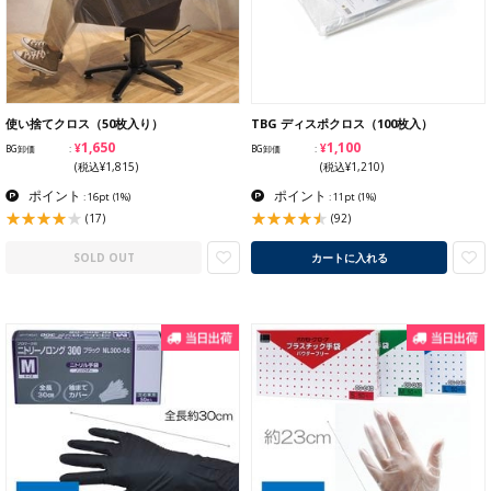
使い捨てクロス（50枚入り）
TBG ディスポクロス（100枚入）
¥1,650
¥1,100
BG卸価
BG卸価
(税込¥1,815)
(税込¥1,210)
ポイント
ポイント
: 16pt
(1%)
: 11pt
(1%)
(17)
(92)
SOLD OUT
カートに入れる