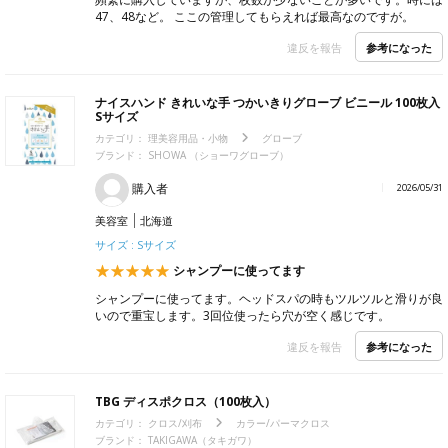
47、48など。 ここの管理してもらえれば最高なのですが。
参考になった
違反を報告
ナイスハンド きれいな手 つかいきりグローブ ビニール 100枚入
Sサイズ
カテゴリ：
理美容用品・小物
グローブ
ブランド：
SHOWA （ショーワグローブ）
購入者
2026/05/31
美容室
北海道
サイズ : Sサイズ
シャンプーに使ってます
シャンプーに使ってます。ヘッドスパの時もツルツルと滑りが良
いので重宝します。3回位使ったら穴が空く感じです。
参考になった
違反を報告
TBG ディスポクロス（100枚入）
カテゴリ：
クロス/刈布
カラー/パーマクロス
ブランド：
TAKIGAWA（タキガワ）