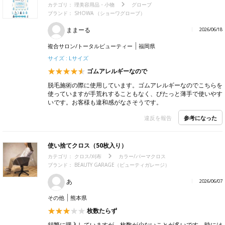
カテゴリ：
理美容用品・小物
グローブ
ブランド：
SHOWA （ショーワグローブ）
ままーる
2026/06/18
複合サロン/トータルビューティー
福岡県
サイズ : Lサイズ
ゴムアレルギーなので
脱毛施術の際に使用しています。ゴムアレルギーなのでこちらを
使っていますが手荒れすることもなく、ぴたっと薄手で使いやす
いです。お客様も違和感がなさそうです。
参考になった
違反を報告
使い捨てクロス（50枚入り）
カテゴリ：
クロス/刈布
カラー/パーマクロス
ブランド：
BEAUTY GARAGE（ビューティガレージ）
あ
2026/06/07
その他
熊本県
枚数たらず
頻繁に購入していますが、枚数が少ないことが多いです。時には