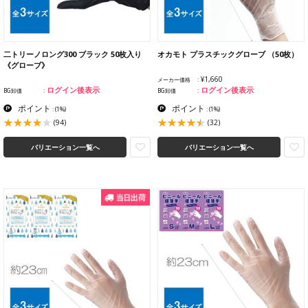
二トリーノロング300 ブラック 50枚入り
オカモト プラスチックグローブ （50枚）
《グローブ》
¥1,660
メーカー価格
ログイン後表示
ログイン後表示
BG卸価
BG卸価
ポイント
ポイント
:
(1%)
:
(1%)
(94)
(32)
バリエーション一覧へ
バリエーション一覧へ