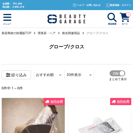
text.skipToContent
text.skipToNavigation
会員数：
755,286
ヘルプ・お問い合わせ
新規登録・ログイン
商品数：
3,895,218
0
商品検索
カート
メニュー
美容商材の卸通販TOP
理美容・ヘア
衛生関連用品
グローブ/クロス
グローブ/クロス
おすすめ順
30
件表示
絞り込み
まとめて表示
6件中 1～6件