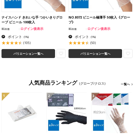
ナイスハンド きれいな手 つかいきりグロ
NO.8072 ビニール極薄手 50枚入《グロー
ーブ ビニール 100枚入
ブ》
ログイン後表示
ログイン後表示
BG卸価
BG卸価
ポイント
ポイント
:
(1%)
:
(1%)
(105)
(50)
バリエーション一覧へ
バリエーション一覧へ
人気商品ランキング
(グローブ/クロス)
一覧へ
1
2
3