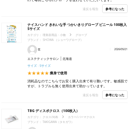
参考になった
違反を報告
ナイスハンド きれいな手 つかいきりグローブ ビニール 100枚入
Sサイズ
カテゴリ：
理美容用品・小物
グローブ
ブランド：
SHOWA （ショーワグローブ）
tt
2026/05/21
エステティックサロン
北海道
サイズ : Sサイズ
痩身で使用
消耗品なのでこちらでお安く購入出来て有り難いです。敏感肌で
すが、トラブルも無く使用出来て助かっています。
参考になった
違反を報告
TBG ディスポクロス（100枚入）
カテゴリ：
クロス/刈布
カラー/パーマクロス
ブランド：
TAKIGAWA（タキガワ）