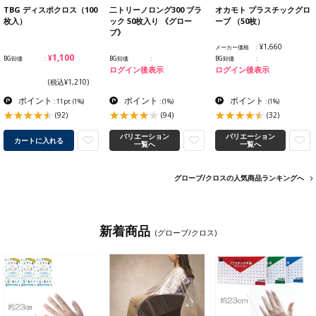
TBG ディスポクロス（100
二トリーノロング300 ブラ
オカモト プラスチックグロ
枚入）
ック 50枚入り 《グロー
ーブ （50枚）
ブ》
¥1,660
メーカー価格
¥1,100
BG卸価
BG卸価
BG卸価
ログイン後表示
ログイン後表示
(税込¥1,210)
ポイント
ポイント
ポイント
: 11pt
(1%)
:
(1%)
:
(1%)
(92)
(94)
(32)
バリエーション
バリエーション
カートに入れる
一覧へ
一覧へ
グローブ/クロスの人気商品ランキングへ
新着商品
(グローブ/クロス)