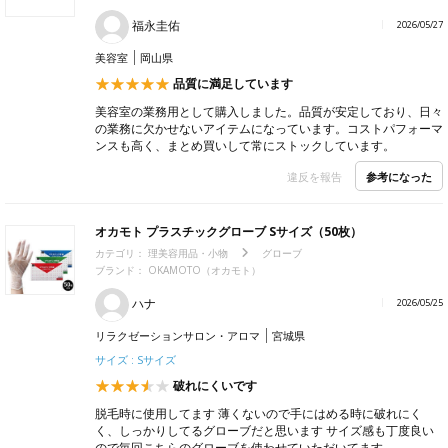
福永圭佑
2026/05/27
美容室
岡山県
品質に満足しています
美容室の業務用として購入しました。品質が安定しており、日々
の業務に欠かせないアイテムになっています。コストパフォーマ
ンスも高く、まとめ買いして常にストックしています。
参考になった
違反を報告
オカモト プラスチックグローブ Sサイズ（50枚）
カテゴリ：
理美容用品・小物
グローブ
ブランド：
OKAMOTO（オカモト）
ハナ
2026/05/25
リラクゼーションサロン・アロマ
宮城県
サイズ : Sサイズ
破れにくいです
脱毛時に使用してます 薄くないので手にはめる時に破れにく
く、しっかりしてるグローブだと思います サイズ感も丁度良い
ので毎回こちらのグローブを使わせていただいてます。