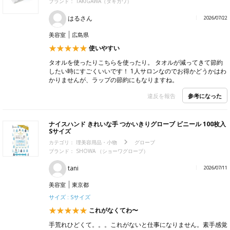
ブランド：
TAKIGAWA（タキガワ）
はるさん
2026/07/22
美容室
広島県
使いやすい
タオルを使ったりこちらを使ったり。 タオルが減ってきて節約
したい時にすごくいいです！ 1人サロンなのでお得かどうかはわ
かりませんが、ラップの節約にもなりますね。
参考になった
違反を報告
ナイスハンド きれいな手 つかいきりグローブ ビニール 100枚入
Sサイズ
カテゴリ：
理美容用品・小物
グローブ
ブランド：
SHOWA （ショーワグローブ）
tani
2026/07/11
美容室
東京都
サイズ : Sサイズ
これがなくてわ〜
手荒れひどくて。。。これがないと仕事になりません。素手感覚