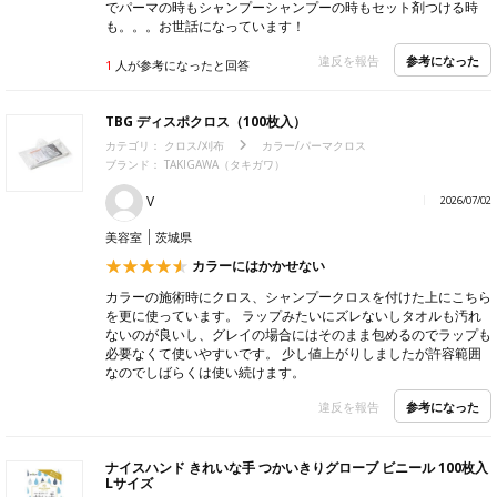
でパーマの時もシャンプーシャンプーの時もセット剤つける時
も。。。お世話になっています！
参考になった
違反を報告
1
人が参考になったと回答
TBG ディスポクロス（100枚入）
カテゴリ：
クロス/刈布
カラー/パーマクロス
ブランド：
TAKIGAWA（タキガワ）
V
2026/07/02
美容室
茨城県
カラーにはかかせない
カラーの施術時にクロス、シャンプークロスを付けた上にこちら
を更に使っています。 ラップみたいにズレないしタオルも汚れ
ないのが良いし、グレイの場合にはそのまま包めるのでラップも
必要なくて使いやすいです。 少し値上がりしましたが許容範囲
なのでしばらくは使い続けます。
参考になった
違反を報告
ナイスハンド きれいな手 つかいきりグローブ ビニール 100枚入
Lサイズ