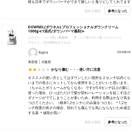
様も日本でダウンパーマができて嬉しいと鬼リピしてくれてます
参考になった
違反を報告
DOWNEL(ダウネル) プロフェッショナルダウンクリーム
1000g≪1浴式/ダウンパーマ薬剤≫
カテゴリ：
パーマ剤（業務用）
シス系/コスメ系（ストレート）
ブランド：
DOWNEL(ダウネル)
kujira
2025/06/18
美容室
大阪府
かなり傷む・・・使い方に注意
オススメの使い方としてはダウンしたい箇所を２センチ以内くら
いまでの長さにカットしてから使用することがいいと思います。
（ちゃんとボリュームがなくなる） ですが5.6センチ以上の髪に
使った場合、ひっぱただけで髪が切れハレーションを起こすほど
ダメージがでてしまうことが多いため、利用する際はかなり気を
つけてください。（根本1,2センチにのみ薬をつける） ＊1,2セ
ンチ程度の長さの場合、切れても傷んでも気にならないため成立
する薬 ＊値段が高い
参考になった
違反を報告