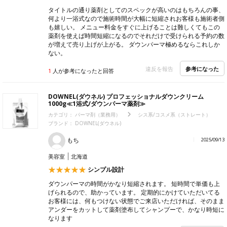
タイトルの通り薬剤としてのスペックが高いのはもちろんの事、
何より一浴式なので施術時間が大幅に短縮されお客様も施術者側
も嬉しい。 メニュー料金をすぐに上げることは難しくてもこの
薬剤を使えば時間短縮になるのでそれだけで受けられる予約の数
が増えて売り上げが上がる。 ダウンパーマ極めるならこれしか
ない。
参考になった
違反を報告
1
人が参考になったと回答
DOWNEL(ダウネル) プロフェッショナルダウンクリーム
1000g≪1浴式/ダウンパーマ薬剤≫
カテゴリ：
パーマ剤（業務用）
シス系/コスメ系（ストレート）
ブランド：
DOWNEL(ダウネル)
もち
2025/09/13
美容室
北海道
シンプル設計
ダウンパーマの時間がかなり短縮されます。 短時間で単価も上
げられるので、助かっています。 定期的にかけていただいてる
お客様には、何もつけない状態でご来店いただければ、そのまま
アンダーをカットして薬剤塗布してシャンプーで、かなり時短に
なります