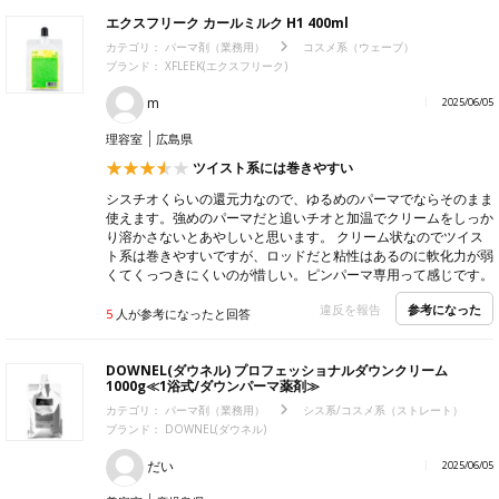
エクスフリーク カールミルク H1 400ml
カテゴリ：
パーマ剤（業務用）
コスメ系（ウェーブ）
ブランド：
XFLEEK(エクスフリーク)
m
2025/06/05
理容室
広島県
ツイスト系には巻きやすい
シスチオくらいの還元力なので、ゆるめのパーマでならそのまま
使えます。強めのパーマだと追いチオと加温でクリームをしっか
り溶かさないとあやしいと思います。 クリーム状なのでツイス
ト系は巻きやすいですが、ロッドだと粘性はあるのに軟化力が弱
くてくっつきにくいのが惜しい。ピンパーマ専用って感じです。
参考になった
違反を報告
5
人が参考になったと回答
DOWNEL(ダウネル) プロフェッショナルダウンクリーム
1000g≪1浴式/ダウンパーマ薬剤≫
カテゴリ：
パーマ剤（業務用）
シス系/コスメ系（ストレート）
ブランド：
DOWNEL(ダウネル)
だい
2025/06/05