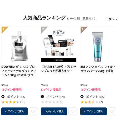
人気商品ランキング
(パーマ剤（業務用）)
一覧へ
1
2
3
DOWNEL(ダウネル) プロ
【PARISBROW】パリジャ
BM メンスタイル マイルド
フェッショナルダウンクリ
ンブロウ初回導入キット
ダウンパーマ200g（1剤）
ーム 1000g≪1浴式/ダウ…
BG卸価
BG卸価
BG卸価
ログイン後表示
ログイン後表示
ログイン後表示
ポイント
ポイント
ポイント
:
(1%)
:
(1%)
:
(1%)
(13)
(0)
(2)
ログインして購入
ログインして購入
ログインして購入