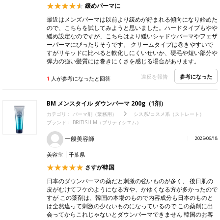
緩めパーマに
最近はメンズパーマは以前より緩めが好まれる傾向になり始めた
ので、こちらを試してみようと思いました。ハードタイプもやや
緩め設定なのですが、こちらはより緩いシャドウパーマやフェザ
ーパーマにぴったりそうです。 クリームタイプは巻きやすいで
すがリキッドに比べると軟化しにくいせいか、硬毛や短い部分や
弾力の強い髪質には巻きにくさを感じる場合があります。
参考になった
違反を報告
1
人が参考になったと回答
BM メンスタイル ダウンパーマ 200g（1剤）
カテゴリ：
パーマ剤（業務用）
シス系/コスメ系（ストレート）
ブランド：
BRITISH M（ブリティシエム）
一般美容師
2025/06/18
美容室
千葉県
さすが韓国
日本のダウンパーマの薬だと刺激の強いものが多く、 後日肌の
皮がむけてフケのようになる方や、かゆくなる方が多かったので
すが この薬剤は、韓国の本場のもので内容成分も日本のものと
は全然違って刺激の少ないものになっているので この薬剤に出
会ってからこれじゃないとダウンパーマできません 韓国のお客