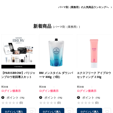
パーマ剤（業務用）の人気商品ランキングへ
新着商品
(パーマ剤（業務用）)
【PARISBROW】パリジャ
BM メンスタイル ダウンパ
エクスフリーク アイブロウ
ンブロウ初回導入キット
ーマ 800g（1剤）
セッティング 2 30g
BG卸価
BG卸価
BG卸価
ログイン後表示
ログイン後表示
ログイン後表示
ポイント
ポイント
ポイント
:
(1%)
:
(1%)
:
(1%)
(0)
(0)
(0)
ログインして購入
ログインして購入
ログインして購入