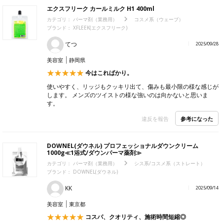
エクスフリーク カールミルク H1 400ml
カテゴリ：
パーマ剤（業務用）
コスメ系（ウェーブ）
ブランド：
XFLEEK(エクスフリーク)
てつ
2025/09/28
美容室
静岡県
今はこればかり。
使いやすく、リッジもクッキリ出て、傷みも最小限の様な感じが
します。 メンズのツイストの様な強いのは向かないと思いま
す。
参考になった
違反を報告
DOWNEL(ダウネル) プロフェッショナルダウンクリーム
1000g≪1浴式/ダウンパーマ薬剤≫
カテゴリ：
パーマ剤（業務用）
シス系/コスメ系（ストレート）
ブランド：
DOWNEL(ダウネル)
KK
2025/09/14
美容室
東京都
コスパ、クオリティ、施術時間短縮◎