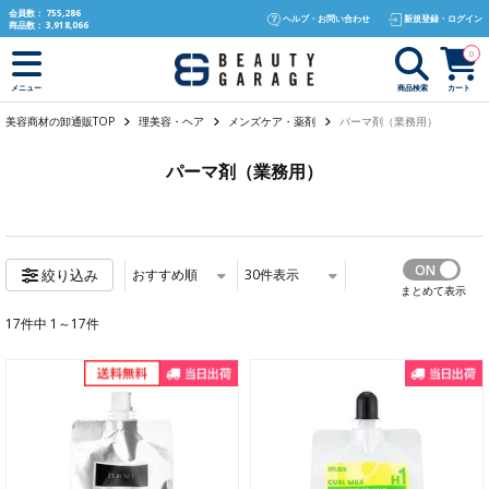
text.skipToContent
text.skipToNavigation
会員数：
755,286
ヘルプ・お問い合わせ
新規登録・ログイン
商品数：
3,918,066
0
商品検索
カート
メニュー
美容商材の卸通販TOP
理美容・ヘア
メンズケア・薬剤
パーマ剤（業務用）
パーマ剤（業務用）
おすすめ順
30
件表示
絞り込み
まとめて表示
17件中 1～17件