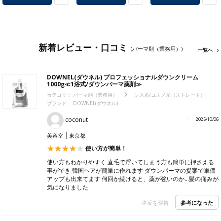
新着レビュー・口コミ
(パーマ剤（業務用）)
一覧へ
DOWNEL(ダウネル) プロフェッショナルダウンクリーム
1000g≪1浴式/ダウンパーマ薬剤≫
カテゴリ：
パーマ剤（業務用）
シス系/コスメ系（ストレート）
ブランド：
DOWNEL(ダウネル)
coconut
2025/10/06
美容室
東京都
使い方が簡単！
使い方もわかりやすく 直毛で浮いてしまう方も簡単に押さえる
事ができ 韓国ヘアが簡単に作れます ダウンパーマの提案で単価
アップも出来てます 何回か続けると、薬が強いのか…髪の痛みが
気になりました
参考になった
違反を報告