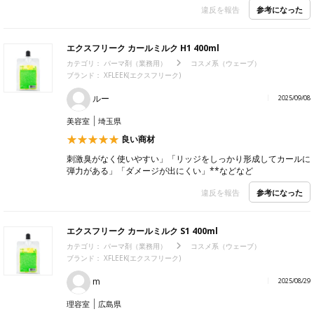
参考になった
違反を報告
エクスフリーク カールミルク H1 400ml
カテゴリ：
パーマ剤（業務用）
コスメ系（ウェーブ）
ブランド：
XFLEEK(エクスフリーク)
ルー
2025/09/08
美容室
埼玉県
良い商材
刺激臭がなく使いやすい」「リッジをしっかり形成してカールに
弾力がある」「ダメージが出にくい」**などなど
参考になった
違反を報告
エクスフリーク カールミルク S1 400ml
カテゴリ：
パーマ剤（業務用）
コスメ系（ウェーブ）
ブランド：
XFLEEK(エクスフリーク)
m
2025/08/29
理容室
広島県