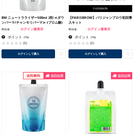
BM ニュートラライザー500ml 2剤 ≪ダウ
【PARISBROW】パリジャンブロウ初回導
ンパーマ/チャンモリパーマ≫ (ブロム酸)
入キット
ログイン後表示
ログイン後表示
BG卸価
BG卸価
ポイント
ポイント
:
(1%)
:
(1%)
(0)
(0)
ログインして購入
ログインして購入