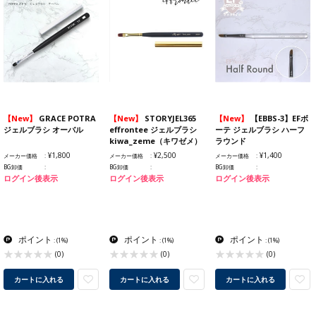
【New】
GRACE POTRA
【New】
STORYJEL365
【New】
【EBBS-3】EFボ
ジェルブラシ オーバル
effrontee ジェルブラシ
ーテ ジェルブラシ ハーフ
kiwa_zeme（キワゼメ）
ラウンド
¥1,800
¥2,500
¥1,400
メーカー価格
メーカー価格
メーカー価格
BG卸価
BG卸価
BG卸価
ログイン後表示
ログイン後表示
ログイン後表示
ポイント
ポイント
ポイント
:
(1%)
:
(1%)
:
(1%)
(0)
(0)
(0)
カートに入れる
カートに入れる
カートに入れる