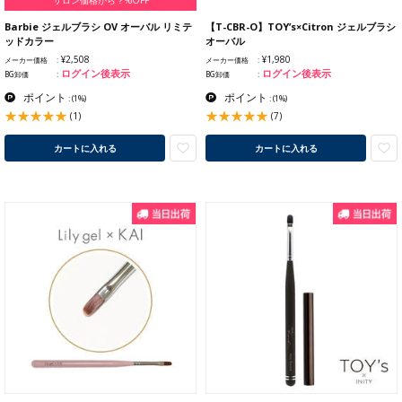
サロン価格から？%OFF
Barbie ジェルブラシ OV オーバル リミテ
【T-CBR-O】TOY’s×Citron ジェルブラシ
ッドカラー
オーバル
¥2,508
¥1,980
メーカー価格
メーカー価格
ログイン後表示
ログイン後表示
BG卸価
BG卸価
ポイント
ポイント
:
(1%)
:
(1%)
(1)
(7)
カートに入れる
カートに入れる