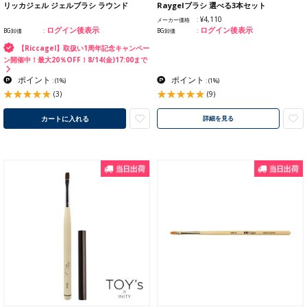
リッカジェル ジェルブラシ ラウンド
Raygelブラシ 選べる3本セット
¥4,110
メーカー価格
ログイン後表示
ログイン後表示
BG卸価
BG卸価
【Riccagel】取扱い1周年記念キャンペー
ン開催中！最大20％OFF！8/14(金)17:00まで
ポイント
ポイント
:
(1%)
:
(1%)
(3)
(9)
カートに入れる
詳細を見る