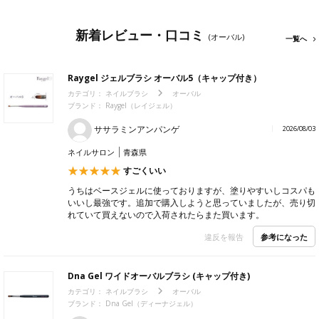
新着レビュー・口コミ
(オーバル)
一覧へ
Raygel ジェルブラシ オーバル5（キャップ付き）
カテゴリ：
ネイルブラシ
オーバル
ブランド：
Raygel（レイジェル）
ササラミンアンパンゲ
2026/08/03
ネイルサロン
青森県
すごくいい
うちはベースジェルに使っておりますが、塗りやすいしコスパも
いいし最強です。追加で購入しようと思っていましたが、売り切
れていて買えないので入荷されたらまた買います。
参考になった
違反を報告
Dna Gel ワイドオーバルブラシ (キャップ付き)
カテゴリ：
ネイルブラシ
オーバル
ブランド：
Dna Gel（ディーナジェル）