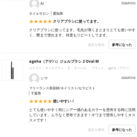
AI
2026/07/25
ネイルサロン
愛知県
クリアブラシに使ってます。
クリアブラシに使ってます。毛先が薄くまとまりとても使いやす
く、際まで塗れます。何度もリピートしてます。
参考になった
違反を報告
ageha（アゲハ）ジェルブラシ 2 Oval M
カテゴリ：
ネイルブラシ
オーバル
ブランド：
ageha（アゲハ）
シマ
2026/07/16
フリーランス美容師/ネイリスト/セラピスト
千葉県
使いやすい！
とても使いやすく特にシアー感のあるカラーを塗布する時に活用
しています。ムラなく塗布できます！キワまで塗布しやすくオス
スメです！
参考になった
違反を報告