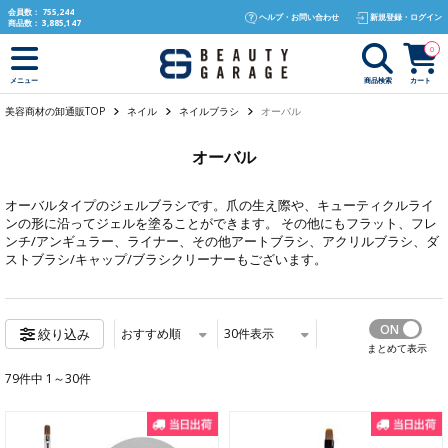
text.skipToContent
text.skipToNavigation
会員数：
755,244
ヘルプ・お問い合わせ
新規登録・ログイン
商品数：
3,885,147
0
商品検索
カート
メニュー
美容商材の卸通販TOP
ネイル
ネイルブラシ
オーバル
オーバル
オーバルタイプのジェルブラシです。爪の生え際や、キューティクルライ
ンの形に沿ってジェルを塗ることができます。 その他にも
フラット
、
フレ
ンチ/アンギュラー
、
ライナー
、
その他アートブラシ
、
アクリルブラシ
、
ダ
ストブラシ/キャップ/ブラシクリーナー
もございます。
おすすめ順
30
件表示
絞り込み
まとめて表示
79件中 1～30件