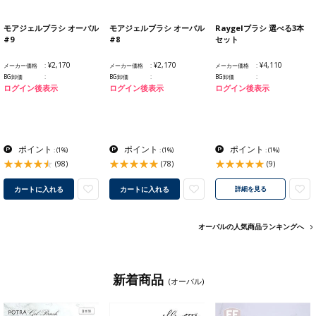
モアジェルブラシ オーバル
モアジェルブラシ オーバル
Raygelブラシ 選べる3本
#9
#8
セット
¥2,170
¥2,170
¥4,110
メーカー価格
メーカー価格
メーカー価格
BG卸価
BG卸価
BG卸価
ログイン後表示
ログイン後表示
ログイン後表示
ポイント
ポイント
ポイント
:
(1%)
:
(1%)
:
(1%)
(98)
(78)
(9)
カートに入れる
カートに入れる
詳細を見る
オーバルの人気商品ランキングへ
新着商品
(オーバル)