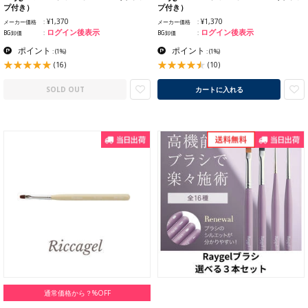
プ付き）
プ付き）
¥1,370
¥1,370
メーカー価格
メーカー価格
ログイン後表示
ログイン後表示
BG卸価
BG卸価
ポイント
ポイント
:
(1%)
:
(1%)
(16)
(10)
SOLD OUT
カートに入れる
通常価格から？%OFF