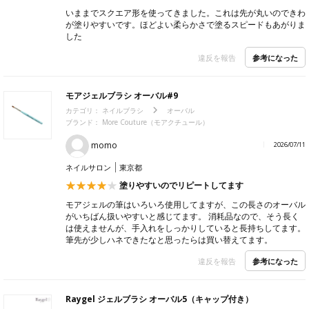
いままでスクエア形を使ってきました。これは先が丸いのできわ
が塗りやすいです。ほどよい柔らかさで塗るスピードもあがりま
した
参考になった
違反を報告
モアジェルブラシ オーバル#9
カテゴリ：
ネイルブラシ
オーバル
ブランド：
More Couture（モアクチュール）
momo
2026/07/11
ネイルサロン
東京都
塗りやすいのでリピートしてます
モアジェルの筆はいろいろ使用してますが、この長さのオーバル
がいちばん扱いやすいと感じてます。 消耗品なので、そう長く
は使えませんが、手入れをしっかりしていると長持ちしてます。
筆先が少しハネできたなと思ったらは買い替えてます。
参考になった
違反を報告
Raygel ジェルブラシ オーバル5（キャップ付き）