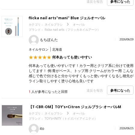
参考になった
違反を報告
flicka nail arts"mani" Blue ジェルオーバル
カテゴリ：
ネイルブラシ
オーバル
ブランド：
flicka nail arts（フリッカネイルアーツ）
もちぽんた
2026/06/29
ネイルサロン
北海道
何本あっても使いやすい
何本あっても使いやすいです！カラー用とクリア系に分けて使用
してます！ 例:青がベース、トップ用 クリームがカラー用 こんな
感じで色で分けると分かりやすくもっと使いやすくなるし穂先が
ライン取りしやすく塗り心地も良いです
参考になった
違反を報告
1
人が参考になったと回答
【T-CBR-OM】TOY’s×Citron ジェルブラシ オーバルM
カテゴリ：
ネイルブラシ
オーバル
ブランド：
TOY's×INITY（トイズバイアイニティ）
ito
2026/06/25