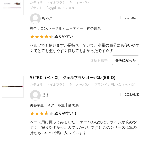
カテゴリ：
ネイルブラシ
オーバル
ブランド：
Raygel（レイジェル）
ちゃこ
2026/07/10
複合サロン/トータルビューティー
神奈川県
ぬりやすい
セルフでも使いますが長持ちしていて、少量の部分にも使いやす
くてとても塗りやすく持ちてもよかったです☆彡
参考になった
違反を報告
VETRO（ベトロ） ジェルブラシ オーバル (GB-O)
カテゴリ：
ネイルブラシ
オーバル
ブランド：
VETRO（ベトロ）
ぽよ
2026/06/30
美容学生・スクール生
静岡県
ぬりやすい！
ベース用に買ってみました！ オーバルなので、ラインが攻めや
すく、塗りやすかったのでよかったです！ このシリーズは筆の
持ちもいいので気に入っています