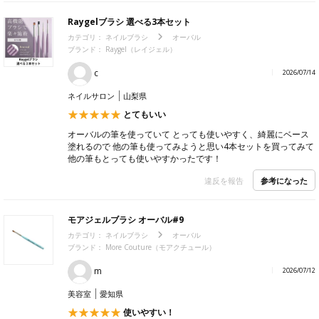
Raygelブラシ 選べる3本セット
カテゴリ：
ネイルブラシ
オーバル
ブランド：
Raygel（レイジェル）
c
2026/07/14
ネイルサロン
山梨県
とてもいい
オーバルの筆を使っていて とっても使いやすく、綺麗にベース
塗れるので 他の筆も使ってみようと思い4本セットを買ってみて
他の筆もとっても使いやすかったです！
参考になった
違反を報告
モアジェルブラシ オーバル#9
カテゴリ：
ネイルブラシ
オーバル
ブランド：
More Couture（モアクチュール）
m
2026/07/12
美容室
愛知県
使いやすい！