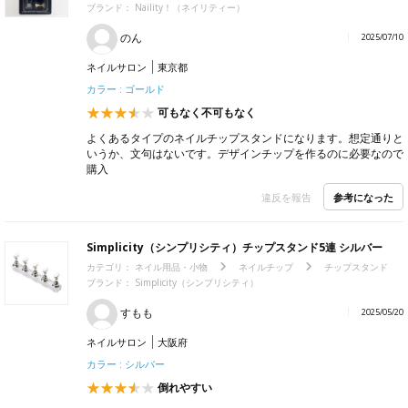
ブランド：
Naility！（ネイリティー）
のん
2025/07/10
ネイルサロン
東京都
カラー : ゴールド
可もなく不可もなく
よくあるタイプのネイルチップスタンドになります。想定通りと
いうか、文句はないです。デザインチップを作るのに必要なので
購入
参考になった
違反を報告
Simplicity（シンプリシティ）チップスタンド5連 シルバー
カテゴリ：
ネイル用品・小物
ネイルチップ
チップスタンド
ブランド：
Simplicity（シンプリシティ）
すもも
2025/05/20
ネイルサロン
大阪府
カラー : シルバー
倒れやすい