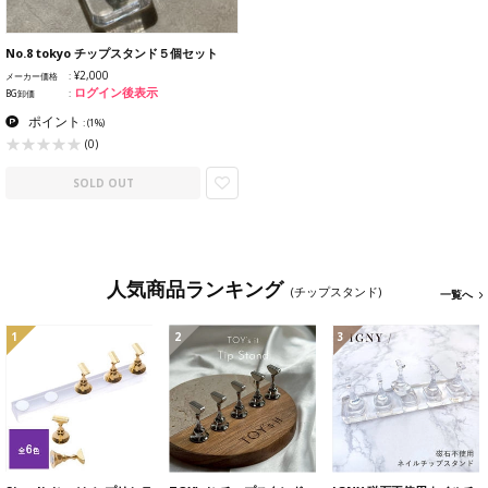
No.8 tokyo チップスタンド５個セット
¥2,000
メーカー価格
ログイン後表示
BG卸価
ポイント
:
(1%)
(0)
SOLD OUT
人気商品ランキング
(チップスタンド)
一覧へ
1
2
3