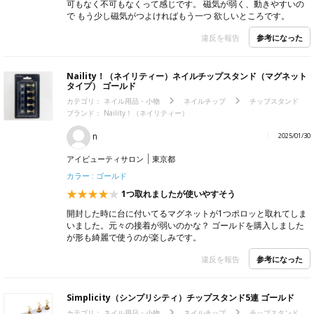
可もなく不可もなくって感じです。 磁気が弱く、動きやすいの
で もう少し磁気がつよければもう一つ 欲しいところです。
参考になった
違反を報告
Naility！（ネイリティー）ネイルチップスタンド（マグネット
タイプ） ゴールド
カテゴリ：
ネイル用品・小物
ネイルチップ
チップスタンド
ブランド：
Naility！（ネイリティー）
n
2025/01/30
アイビューティサロン
東京都
カラー : ゴールド
1つ取れましたが使いやすそう
開封した時に台に付いてるマグネットが1つポロッと取れてしま
いました。元々の接着が弱いのかな？ ゴールドを購入しました
が形も綺麗で使うのが楽しみです。
参考になった
違反を報告
Simplicity（シンプリシティ）チップスタンド5連 ゴールド
カテゴリ：
ネイル用品・小物
ネイルチップ
チップスタンド