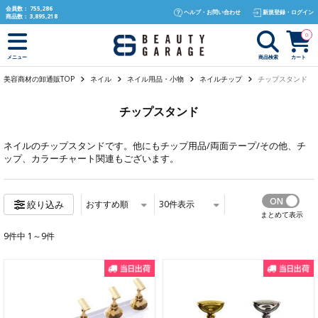
text.skipToContent
text.skipToNavigation
会員数：
755,286
ヘルプ・お問い合わせ
新規登録・ログイン
商品数：
3,895,218
0
商品検索
カート
メニュー
美容商材の卸通販TOP
ネイル
ネイル用品・小物
ネイルチップ
チップスタンド
チップスタンド
ネイル
のチップスタンドです。他にも
チップ用品/両面テープ/その他
、
チ
ップ
、
カラーチャート関連
もございます。
おすすめ順
30
件表示
絞り込み
まとめて表示
9件中 1～9件