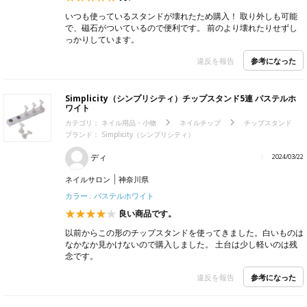
いつも使っているスタンドが壊れたため購入！ 取り外しも可能
で、磁石がついているので便利です。 前のより壊れたりせずし
っかりしています。
参考になった
違反を報告
Simplicity（シンプリシティ）チップスタンド5連 パステルホ
ワイト
カテゴリ：
ネイル用品・小物
ネイルチップ
チップスタンド
ブランド：
Simplicity（シンプリシティ）
ディ
2024/03/22
ネイルサロン
神奈川県
カラー : パステルホワイト
良い商品です。
以前からこの形のチップスタンドを使ってきました。白いものは
なかなか見かけないので購入しました。 土台は少し軽いのは残
念です。
参考になった
違反を報告