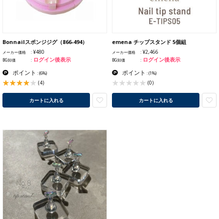
Bonnailスポンジジグ（866-494）
emena チップスタンド 5個組
¥480
¥2,466
メーカー価格
メーカー価格
ログイン後表示
ログイン後表示
BG卸価
BG卸価
ポイント
ポイント
:
(6%)
:
(1%)
(4)
(0)
カートに入れる
カートに入れる