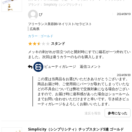
ブランド：
Simplicity（シンプリシティ）
ぴ
2024/09/19
フリーランス美容師/ネイリスト/セラピスト
広島県
カラー : ゴールド
スタンド
メッキの剥がれが目立つのと開封時にすでに磁石が一つ外れてい
ました。次回は違うカラーのものを購入します。
ビューティガレージ
返信コメント
2024/09/30
この度は当商品をお選びいただきありがとうございます。
商品お届け時、ご使用前にパーツが取れてしまっていたな
どの不具合については弊社で交換対象になる場合がござい
ますので、お届け時に違和感があった場合はショールーム
までお問い合わせいただけますと幸いです。引き続きビュ
ーティガレージをよろしくお願いいたします。
参考になった
違反を報告
Simplicity（シンプリシティ）チップスタンド5連 ゴールド