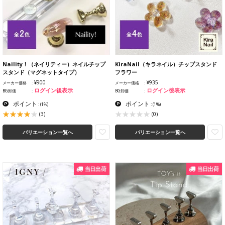
Naility！（ネイリティー）ネイルチップ
KiraNail（キラネイル）チップスタンド
スタンド（マグネットタイプ）
フラワー
¥900
¥935
メーカー価格
メーカー価格
ログイン後表示
ログイン後表示
BG卸価
BG卸価
ポイント
ポイント
:
(1%)
:
(1%)
(3)
(0)
バリエーション一覧へ
バリエーション一覧へ