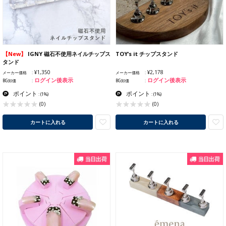
【New】
IGNY 磁石不使用ネイルチップス
TOY’s it チップスタンド
タンド
¥1,350
¥2,178
メーカー価格
メーカー価格
ログイン後表示
ログイン後表示
BG卸価
BG卸価
ポイント
ポイント
:
(1%)
:
(1%)
(0)
(0)
カートに入れる
カートに入れる