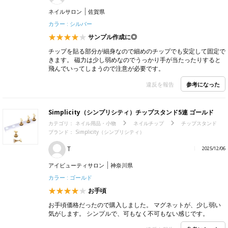
ネイルサロン
佐賀県
カラー : シルバー
サンプル作成に◎
チップを貼る部分が細身なので細めのチップでも安定して固定で
きます。 磁力は少し弱めなのでうっかり手が当たったりすると
飛んでいってしまうので注意が必要です。
参考になった
違反を報告
Simplicity（シンプリシティ）チップスタンド5連 ゴールド
カテゴリ：
ネイル用品・小物
ネイルチップ
チップスタンド
ブランド：
Simplicity（シンプリシティ）
T
2025/12/06
アイビューティサロン
神奈川県
カラー : ゴールド
お手頃
お手頃価格だったので購入しました。 マグネットが、少し弱い
気がします。 シンプルで、可もなく不可もない感じです。