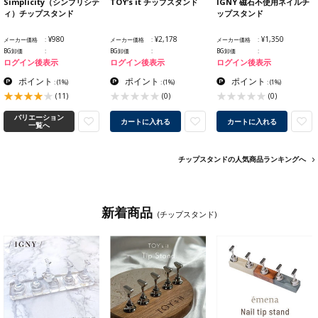
Simplicity（シンプリシテ
TOY’s it チップスタンド
IGNY 磁石不使用ネイルチ
ィ）チップスタンド
ップスタンド
¥980
¥2,178
¥1,350
メーカー価格
メーカー価格
メーカー価格
BG卸価
BG卸価
BG卸価
ログイン後表示
ログイン後表示
ログイン後表示
ポイント
ポイント
ポイント
:
(1%)
:
(1%)
:
(1%)
(11)
(0)
(0)
バリエーション
カートに入れる
カートに入れる
一覧へ
チップスタンドの人気商品ランキングへ
新着商品
(チップスタンド)