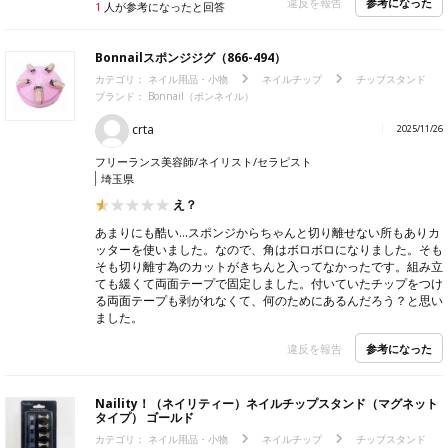
参考になった
違反を報告
1
人が参考になったと回答
Bonnailスポンジジグ（866-494）
カテゴリ：
ネイル用品・小物
ネイルチップ
チップスタンド
ブランド：
Bonnail（ボンネイル）
crta
2025/11/26
フリーランス美容師/ネイリスト/セラピスト
埼玉県
え？
あまりにも酷い…スポンジからちゃんと切り離せない所もありカ
ッターを使いました。なので、角はボロボロになりました。そも
そも切り離す為のカットがきちんと入ってなかったです。組み立
ても緩くて両面テープで固定しました。付いていたチップをつけ
る両面テープも剥がれなくて、何のためにあるんだろう？と思い
ました。
参考になった
違反を報告
Naility！（ネイリティー）ネイルチップスタンド（マグネット
タイプ） ゴールド
カテゴリ：
ネイル用品・小物
ネイルチップ
チップスタンド