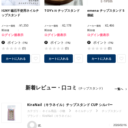
IGNY 磁石不使用ネイルチ
TOY’s it チップスタンド
emena チップスタンド 5
ップスタンド
個組
¥1,350
¥2,178
¥2,466
メーカー価格
メーカー価格
メーカー価格
BG卸価
BG卸価
BG卸価
ログイン後表示
ログイン後表示
ログイン後表示
ポイント
ポイント
ポイント
:
(1%)
:
(1%)
:
(1%)
(0)
(0)
(0)
カートに入れる
カートに入れる
カートに入れる
新着レビュー・口コミ
(チップスタンド)
一覧へ
KiraNail（キラネイル）チップスタンド CUP シルバー
カテゴリ：
ネイル用品・小物
ネイルチップ
チップスタンド
ブランド：
KiraNail（キラネイル）
st.
2026/02/16