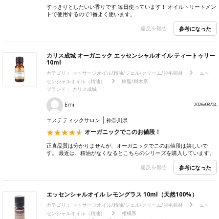
すっきりとしたいい香りです 毎日使っています！ オイルトリートメン
トで使用するので1番よく使います。
違反を報告
参考になった
カリス成城 オーガニック エッセンシャルオイル ティートゥリー
10ml
カテゴリ：
マッサージオイル/精油/ジェル/クリーム/脱毛商材
エッ
センシャルオイル（精油）
樹脂/樹木系
ブランド：
カリス成城
Emi
2026/08/04
エステティックサロン
神奈川県
オーガニックでこのお値段！
正直品質は分かりませんが、オーガニックでこのお値段は嬉しいで
す。 最近は、精油がなくなるとこちらのシリーズを購入しています。
違反を報告
参考になった
エッセンシャルオイル レモングラス 10ml（天然100%）
カテゴリ：
マッサージオイル/精油/ジェル/クリーム/脱毛商材
エッ
センシャルオイル（精油）
柑橘系