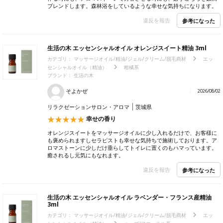
ブレンドします。森林浴をしているような幸せな気持ちになります。
違反を報告
参考になった
生活の木 エッセンシャルオイル オレンジスイート精油 3ml
カテゴリ：
マッサージオイル/精油/ジェル/クリーム/脱毛商材
エッ
センシャルオイル（精油）
柑橘系
ブランド：
生活の木
そよかぜ
2026/08/02
リラクゼーションサロン・アロマ
茨城県
幸せの香り
オレンジスイートをマッサージオイルに少し入れるだけで、お客様に
も褒められますしセラピストも幸せな気持ちで施術しております。ア
ロマストーンに少しだけ垂らしてトイレに置くのもハマっています。
癒されるし元気にもなれます。
違反を報告
参考になった
生活の木 エッセンシャルオイル ラベンダー・フランス産精油
3ml
カテゴリ：
マッサージオイル/精油/ジェル/クリーム/脱毛商材
エッ