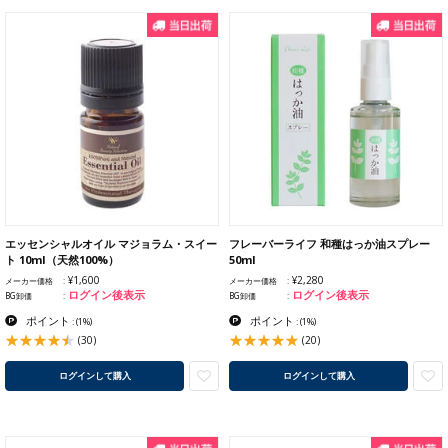
エッセンシャルオイル マジョラム・スイー
フレーバーライフ 和種はっか油スプレー
ト 10ml（天然100%）
50ml
¥1,600
¥2,280
メーカー価格
メーカー価格
ログイン後表示
ログイン後表示
BG卸価
BG卸価
ポイント
ポイント
:
(1%)
:
(1%)
(30)
(20)
ログインして購入
ログインして購入