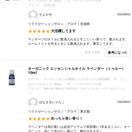
センシャルオイル（精油）
ハーブ/フローラル系
ブランド：
生活の木
そよかぜ
2026/08/02
リラクゼーションサロン・アロマ
茨城県
大活躍してます
マッサージのオイルに数滴入れるとすごくいい香りで、癒されます。
ルームミストを作るときにも数滴入れます。重宝してます。
違反を報告
参考になった
オーガニック エッセンシャルオイル ラベンダー（トゥルー）
10ml
カテゴリ：
マッサージオイル/精油/ジェル/クリーム/脱毛商材
エッ
センシャルオイル（精油）
ハーブ/フローラル系
ブランド：
Natural Beauty Selection（ナチュラルビューティセレクショ
ン）
はなまるにゃんこ
2026/08/02
リラクゼーションサロン・アロマ
東京都
めっちゃ良い香り！
ラベンダーは我が家には必須アイテムで各部屋に1本あるくらい。オー
ガニック、混じり気のない香りで、癒やされます！