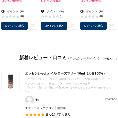
ログイン後表示
ログイン後表示
ログイン後表示
ポイント
ポイント
ポイント
:
(4%)
:
(1%)
:
(4%)
(0)
(0)
(0)
ログインして購入
ログインして購入
ログインして購入
新着レビュー・口コミ
(エッセンシャルオイル)
一覧へ
エッセンシャルオイル ローズマリー 10ml（天然100%）
カテゴリ：
マッサージオイル/精油/ジェル/クリーム/脱毛商材
エッ
センシャルオイル（精油）
ハーブ/フローラル系
ブランド：
Natural Beauty Selection（ナチュラルビューティセレクショ
ン）
rin
2026/08/04
エステティックサロン
福井県
さっぱりすっきり