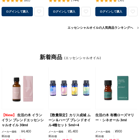
(82)
(144)
(30)
ログインして購入
ログインして購入
ログインして購入
エッセンシャルオイルの人気商品ランキングへ
新着商品
(エッセンシャルオイル)
【New】
生活の木 イラン
【数量限定】カリス成城 ム
生活の木 有機ローズマリ
イラン ブレンドエッセンシ
ーン＆ハーブ ブレンドオイ
ー・シネオール 3ml
ャルオイル 30ml
ル4種セット 5ml×4
¥4,400
¥5,400
¥900
メーカー価格
メーカー価格
メーカー価格
BG卸価
BG卸価
BG卸価