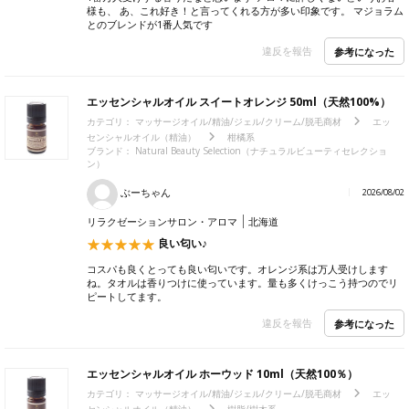
様も、 あ、これ好き！と言ってくれる方が多い印象です。 マジョラム
とのブレンドが1番人気です
違反を報告
参考になった
エッセンシャルオイル スイートオレンジ 50ml（天然100%）
カテゴリ：
マッサージオイル/精油/ジェル/クリーム/脱毛商材
エッ
センシャルオイル（精油）
柑橘系
ブランド：
Natural Beauty Selection（ナチュラルビューティセレクショ
ン）
ぶーちゃん
2026/08/02
リラクゼーションサロン・アロマ
北海道
良い匂い♪
コスパも良くとっても良い匂いです。オレンジ系は万人受けします
ね。タオルは香りつけに使っています。量も多くけっこう持つのでリ
ピートしてます。
違反を報告
参考になった
エッセンシャルオイル ホーウッド 10ml（天然100％）
カテゴリ：
マッサージオイル/精油/ジェル/クリーム/脱毛商材
エッ
センシャルオイル（精油）
樹脂/樹木系