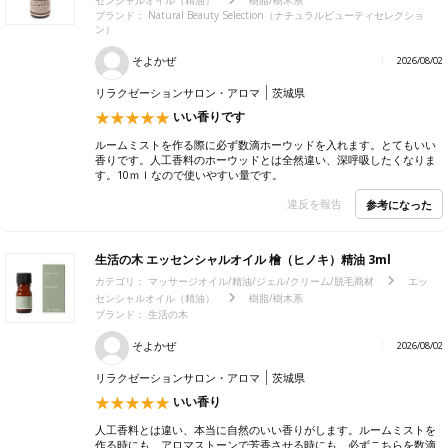
ブランド：
Natural Beauty Selection（ナチュラルビューティセレクショ
ン）
そよかぜ
2026/08/02
リラクゼーションサロン・アロマ
茨城県
いい香りです
ルームミストを作る際に必ず数滴ホーウッドを入れます。とてもいい
香りです。人工香料のホーウッドとは全然違い、深呼吸したくなりま
す。10ｍｌなので使いやすい量です。
違反を報告
参考になった
生活の木 エッセンシャルオイル 檜（ヒノキ）精油 3ml
カテゴリ：
マッサージオイル/精油/ジェル/クリーム/脱毛商材
エッ
センシャルオイル（精油）
樹脂/樹木系
ブランド：
生活の木
そよかぜ
2026/08/02
リラクゼーションサロン・アロマ
茨城県
いい香り
人工香料とは違い、本当に自然のいい香りがします。ルームミストを
作る時にも、アロマストーンで芳香させる時にも、必ずこちらを数滴