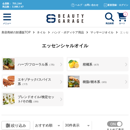
text.skipToContent
text.skipToNavigation
会員数：
755,244
ヘルプ・お問い合わせ
新規登録・ログイン
商品数：
3,885,147
0
商品検索
カート
メニュー
美容商材の卸通販TOP
ネイル
ハンド・ボディケア用品
マッサージオイル
エッセ
エッセンシャルオイル
ハーブ/フローラル系
柑橘系
(75)
(67)
エキゾチック/スパイス
樹脂/樹木系
(65)
系
(17)
ブレンドオイル/検定セッ
ト/その他
(99)
おすすめ順
30
件表示
絞り込み
まとめて表示