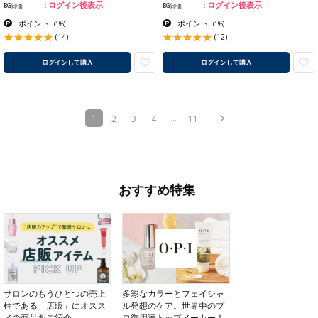
ログイン後表示
ログイン後表示
BG卸価
BG卸価
ポイント
ポイント
:
(1%)
:
(1%)
(14)
(12)
ログインして購入
ログインして購入
(current)
1
...
2
3
4
11
おすすめ特集
サロンのもうひとつの売上
多彩なカラーとフェイシャ
柱である「店販」にオスス
ル発想のケア。世界中のプ
メの商品をご紹介
ロ御用達トップメーカー！