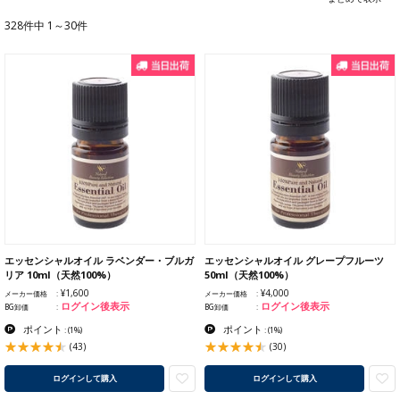
328件中 1～30件
エッセンシャルオイル ラベンダー・ブルガ
エッセンシャルオイル グレープフルーツ
リア 10ml（天然100%）
50ml（天然100%）
¥1,600
¥4,000
メーカー価格
メーカー価格
ログイン後表示
ログイン後表示
BG卸価
BG卸価
ポイント
ポイント
:
(1%)
:
(1%)
(43)
(30)
ログインして購入
ログインして購入