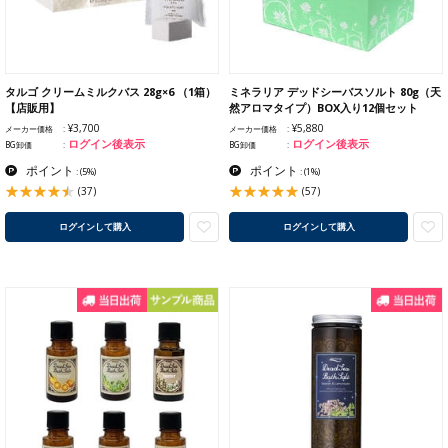
タルゴ クリームミルクバス 28g×6 （1箱）
ミネラリア デッドシーバスソルト 80g（天
【店販用】
然アロマタイプ）BOX入り12個セット
¥3,700
¥5,880
メーカー価格
メーカー価格
ログイン後表示
ログイン後表示
BG卸価
BG卸価
ポイント
ポイント
:
(5%)
:
(1%)
(37)
(57)
ログインして購入
ログインして購入