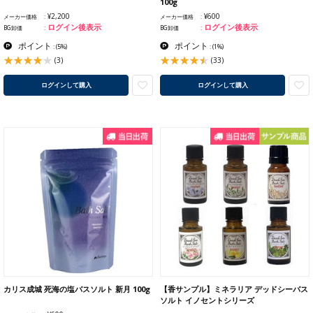
100g
¥2,200
¥600
メーカー価格
メーカー価格
ログイン後表示
ログイン後表示
BG卸価
BG卸価
ポイント
ポイント
:
(5%)
:
(1%)
(3)
(33)
ログインして購入
ログインして購入
カリス成城 死海の塩バスソルト 新月 100g
【香サンプル】ミネラリア デッドシーバス
ソルト イノセントシリーズ