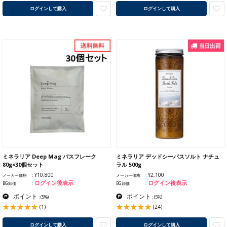
ログインして購入
ログインして購入
ミネラリア Deep Mag バスフレーク
ミネラリア デッドシーバスソルト ナチュ
80g×30個セット
ラル 500g
¥10,800
¥2,100
メーカー価格
メーカー価格
ログイン後表示
ログイン後表示
BG卸価
BG卸価
ポイント
ポイント
:
(5%)
:
(5%)
(1)
(24)
ログインして購入
ログインして購入