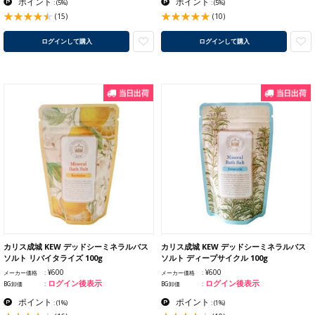
ポイント
ポイント
:
(5%)
:
(5%)
(15)
(10)
ログインして購入
ログインして購入
カリス成城 KEW デッドシーミネラルバス
カリス成城 KEW デッドシーミネラルバス
ソルト リバイタライズ 100g
ソルト ディープサイクル 100g
¥600
¥600
メーカー価格
メーカー価格
ログイン後表示
ログイン後表示
BG卸価
BG卸価
ポイント
ポイント
:
(1%)
:
(1%)