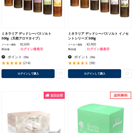
ミネラリア デッドシーバスソルト
ミネラリア デッドシーバスソルト イノセ
500g（天然アロマタイプ）
ントシリーズ 500g
¥2,600
¥2,900
メーカー価格
メーカー価格
ログイン後表示
ログイン後表示
BG卸価
BG卸価
ポイント
ポイント
:
(5%)
:
(5%)
(214)
(58)
ログインして購入
ログインして購入