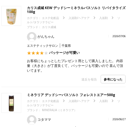
カリス成城 KEW デッドシーミネラルバスソルト リバイタライズ
100g
カテゴリ：
エステ化粧品
入浴剤/ヘアケア
入浴剤
ソ
ルト/タラソテラピー
ブランド：
カリス成城
がんちゃん
2026/07/06
エステティックサロン
千葉県
パッケージが可愛い
お客様にちょっとしたプレゼント用として購入しました。 内容
量（大きさ）が丁度良くて、パッケージも可愛いので 喜んで頂
いてます。
参考になった
違反を報告
ミネラリア デッドシーバスソルト フォレストエアー500g
カテゴリ：
エステ化粧品
入浴剤/ヘアケア
入浴剤
ソ
ルト/タラソテラピー
ブランド：
MINERALIA（ミネラリア）
コタママ
2026/06/27