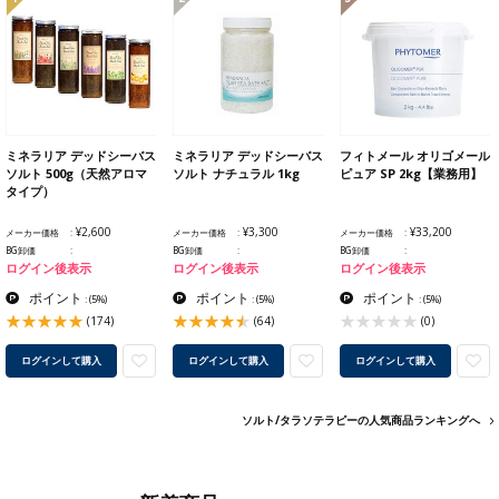
ミネラリア デッドシーバス
ミネラリア デッドシーバス
フィトメール オリゴメール
ソルト 500g（天然アロマ
ソルト ナチュラル 1kg
ピュア SP 2kg【業務用】
タイプ）
¥2,600
¥3,300
¥33,200
メーカー価格
メーカー価格
メーカー価格
BG卸価
BG卸価
BG卸価
ログイン後表示
ログイン後表示
ログイン後表示
ポイント
ポイント
ポイント
:
(5%)
:
(5%)
:
(5%)
(174)
(64)
(0)
ログインして購入
ログインして購入
ログインして購入
ソルト/タラソテラピーの人気商品ランキングへ