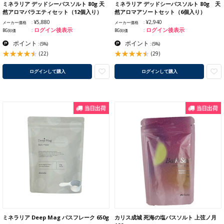
ミネラリア デッドシーバスソルト 80g 天
ミネラリア デッドシーバスソルト 80g 天
然アロマバラエティセット（12個入り）
然アロマアソートセット（6個入り）
¥5,880
¥2,940
メーカー価格
メーカー価格
ログイン後表示
ログイン後表示
BG卸価
BG卸価
ポイント
ポイント
:
(5%)
:
(5%)
(22)
(29)
ログインして購入
ログインして購入
ミネラリア Deep Mag バスフレーク 650g
カリス成城 死海の塩バスソルト 上弦ノ月