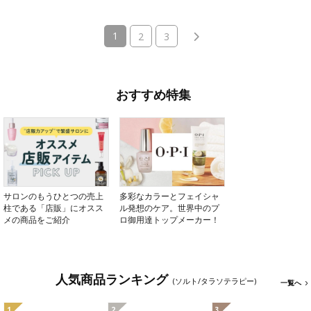
(current)
1
2
3
おすすめ特集
サロンのもうひとつの売上
多彩なカラーとフェイシャ
柱である「店販」にオスス
ル発想のケア。世界中のプ
メの商品をご紹介
ロ御用達トップメーカー！
人気商品ランキング
(ソルト/タラソテラピー)
一覧へ
1
2
3