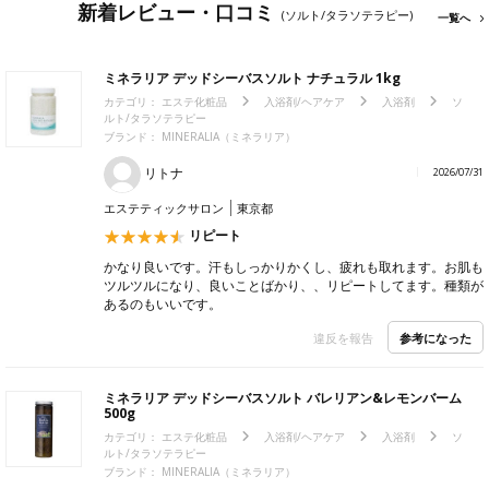
新着レビュー・口コミ
(ソルト/タラソテラピー)
一覧へ
ミネラリア デッドシーバスソルト ナチュラル 1kg
カテゴリ：
エステ化粧品
入浴剤/ヘアケア
入浴剤
ソ
ルト/タラソテラピー
ブランド：
MINERALIA（ミネラリア）
リトナ
2026/07/31
エステティックサロン
東京都
リピート
かなり良いです。汗もしっかりかくし、疲れも取れます。お肌も
ツルツルになり、良いことばかり、、リピートしてます。種類が
あるのもいいです。
参考になった
違反を報告
ミネラリア デッドシーバスソルト バレリアン&レモンバーム
500g
カテゴリ：
エステ化粧品
入浴剤/ヘアケア
入浴剤
ソ
ルト/タラソテラピー
ブランド：
MINERALIA（ミネラリア）