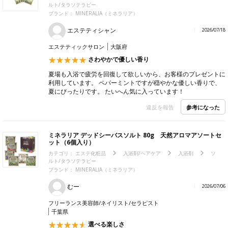
ルト/タラソテラピー
ブランド：
MINERALIA（ミネラリア）
エステティシャン
2026/07/18
エステティックサロン
大阪府
さわやかで優しい香り
夏場も入浴で疲労を回復して欲しいから、お客様のプレゼントに
利用しています。 ペパーミントですが穏やかな優しい香りで、
夏にぴったりです。 たいへん気に入っています！
参考になった
違反を報告
ミネラリア デッドシーバスソルト 80g 天然アロマアソートセ
ット（6個入り）
カテゴリ：
エステ化粧品
入浴剤/ヘアケア
入浴剤
ソ
ルト/タラソテラピー
ブランド：
MINERALIA（ミネラリア）
むー
2026/07/06
フリーランス美容師/ネイリスト/セラピスト
千葉県
選べる楽しさ