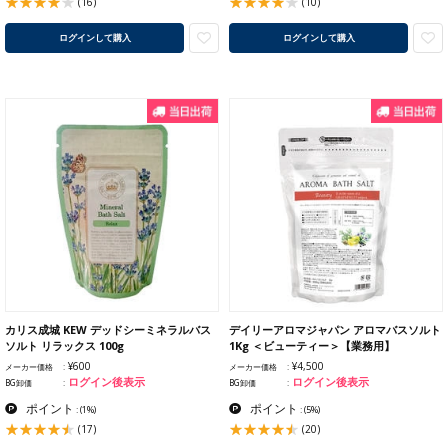
(16)
(10)
ログインして購入
ログインして購入
カリス成城 KEW デッドシーミネラルバス
デイリーアロマジャパン アロマバスソルト
ソルト リラックス 100g
1Kg ＜ビューティー＞【業務用】
¥600
¥4,500
メーカー価格
メーカー価格
ログイン後表示
ログイン後表示
BG卸価
BG卸価
ポイント
ポイント
:
(1%)
:
(5%)
(17)
(20)