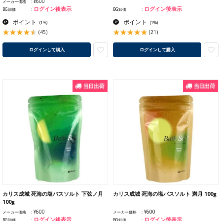
¥600
メーカー価格
ログイン後表示
ログイン後表示
BG卸価
BG卸価
ポイント
ポイント
:
(1%)
:
(1%)
(45)
(21)
ログインして購入
ログインして購入
カリス成城 死海の塩バスソルト 下弦ノ月
カリス成城 死海の塩バスソルト 満月 100g
100g
¥600
¥600
メーカー価格
メーカー価格
ログイン後表示
ログイン後表示
BG卸価
BG卸価