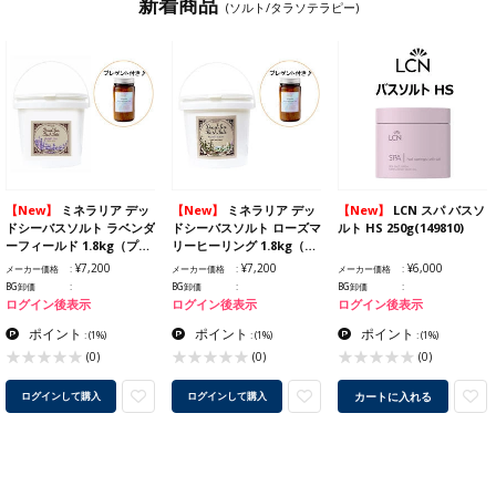
新着商品
(ソルト/タラソテラピー)
【New】
ミネラリア デッ
【New】
ミネラリア デッ
【New】
LCN スパ バスソ
ドシーバスソルト ラベンダ
ドシーバスソルト ローズマ
ルト HS 250g(149810)
ーフィールド 1.8kg（プ…
リーヒーリング 1.8kg（…
¥7,200
¥7,200
¥6,000
メーカー価格
メーカー価格
メーカー価格
BG卸価
BG卸価
BG卸価
ログイン後表示
ログイン後表示
ログイン後表示
ポイント
ポイント
ポイント
:
(1%)
:
(1%)
:
(1%)
(0)
(0)
(0)
カートに入れる
ログインして購入
ログインして購入