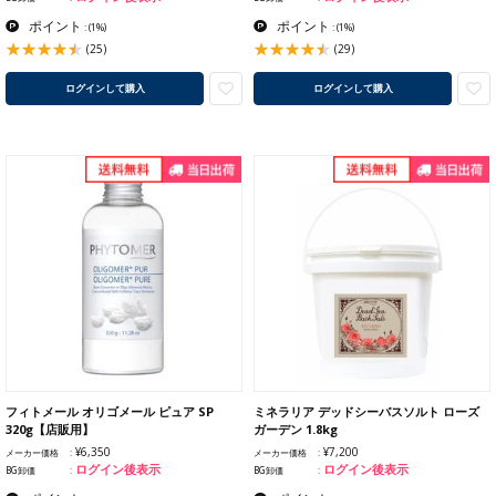
ポイント
ポイント
:
(1%)
:
(1%)
(25)
(29)
ログインして購入
ログインして購入
フィトメール オリゴメール ピュア SP
ミネラリア デッドシーバスソルト ローズ
320g【店販用】
ガーデン 1.8kg
¥6,350
¥7,200
メーカー価格
メーカー価格
ログイン後表示
ログイン後表示
BG卸価
BG卸価