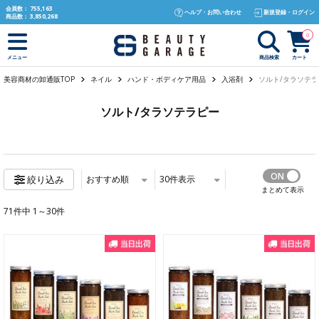
text.skipToContent
text.skipToNavigation
会員数：
755,163
ヘルプ・お問い合わせ
新規登録・ログイン
商品数：
3,850,268
0
商品検索
カート
メニュー
美容商材の卸通販TOP
ネイル
ハンド・ボディケア用品
入浴剤
ソルト/タラソテラ
ソルト/タラソテラピー
おすすめ順
30
件表示
絞り込み
まとめて表示
71件中 1～30件