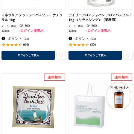
ミネラリア デッドシーバスソルト ナチュ
デイリーアロマジャパン アロマバスソルト
ラル 1kg
1Kg ＜リラクシング＞【業務用】
¥3,300
¥4,500
メーカー価格
メーカー価格
ログイン後表示
ログイン後表示
BG卸価
BG卸価
ポイント
ポイント
:
(5%)
:
(5%)
(64)
(30)
ログインして購入
ログインして購入