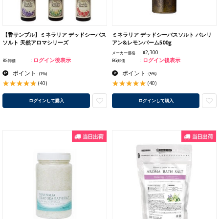
【香サンプル】ミネラリア デッドシーバス
ミネラリア デッドシーバスソルト バレリ
ソルト 天然アロマシリーズ
アン&レモンバーム500g
¥2,300
メーカー価格
ログイン後表示
ログイン後表示
BG卸価
BG卸価
ポイント
ポイント
:
(1%)
:
(5%)
(40)
(40)
ログインして購入
ログインして購入