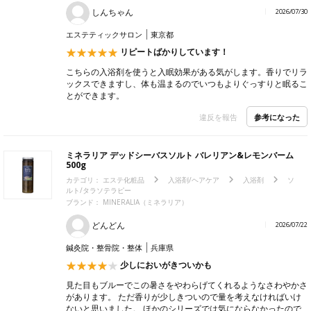
しんちゃん
2026/07/30
エステティックサロン
東京都
リピートばかりしています！
こちらの入浴剤を使うと入眠効果がある気がします。香りでリラ
ックスできますし、体も温まるのでいつもよりぐっすりと眠るこ
とができます。
参考になった
違反を報告
ミネラリア デッドシーバスソルト バレリアン&レモンバーム
500g
カテゴリ：
エステ化粧品
入浴剤/ヘアケア
入浴剤
ソ
ルト/タラソテラピー
ブランド：
MINERALIA（ミネラリア）
どんどん
2026/07/22
鍼灸院・整骨院・整体
兵庫県
少しにおいがきついかも
見た目もブルーでこの暑さをやわらげてくれるようなさわやかさ
があります。 ただ香りが少しきついので量を考えなければいけ
ないと思いました。 ほかのシリーズでは気にならなかったので