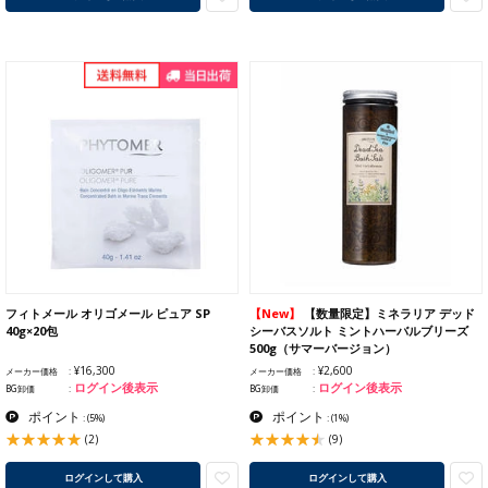
フィトメール オリゴメール ピュア SP
【New】
【数量限定】ミネラリア デッド
40g×20包
シーバスソルト ミントハーバルブリーズ
500g（サマーバージョン）
¥16,300
¥2,600
メーカー価格
メーカー価格
ログイン後表示
ログイン後表示
BG卸価
BG卸価
ポイント
ポイント
:
(5%)
:
(1%)
(2)
(9)
ログインして購入
ログインして購入