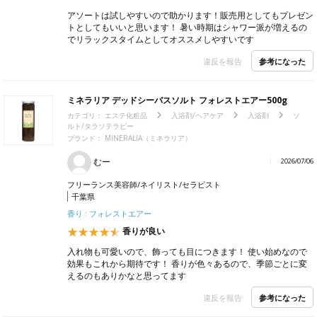
アソートは試しやすいので助かります！販売用としてもプレゼン
トとしてもいいと思います！ 暑い時期はシャワー派が増えるの
でリラックスタイムとしてオススメしやすいです
参考になった
違反を報告
ミネラリア デッドシーバスソルト フォレストエアー500g
カテゴリ：
エステ化粧品
入浴剤/ヘアケア
入浴剤
ソ
ルト/タラソテラピー
ブランド：
MINERALIA（ミネラリア）
むー
2026/07/06
フリーランス美容師/ネイリスト/セラピスト
千葉県
香り : フォレストエアー
香りが良い
入れ物も可愛いので、飾っても目につきます！ 使い始めなので
効果もこれから期待です！ 香りが色々あるので、季節ごとに変
えるのもありかなと思ってます
参考になった
違反を報告