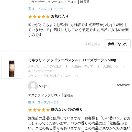
リラクゼーションサロン・アロマ
埼玉県
香り : フォレストエアー
お気に入り
匂いがとてもよくお客様にも好評です 何種類か少しずつ増やし
ていきたいです 店販にもしていく予定です お風呂に入るのが楽
しみです
参考になった
違反を報告
ミネラリア デッドシーバスソルト ローズガーデン500g
カテゴリ：
エステ化粧品
入浴剤/ヘアケア
入浴剤
ソ
ルト/タラソテラピー
ブランド：
MINERALIA（ミネラリア）
sntyk
2026/06/21
エステティックサロン
京都府
香り : ローズガーデン
癖のないバラの香り
施術前の足湯に使用していますが、お客様も「いい香り〜」とお
っしゃってくださいます。バラの香りの商品には「化粧品っぽ
い」クセのある香りもありますが、この商品は爽やかで好き嫌い