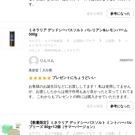
す。
参考になった
違反を報告
ミネラリア デッドシーバスソルト バレリアン&レモンバーム
500g
カテゴリ：
エステ化粧品
入浴剤/ヘアケア
入浴剤
ソ
ルト/タラソテラピー
ブランド：
MINERALIA（ミネラリア）
りんりん
2026/07/21
美容室
大分県
プレゼントにちょうどいい
お客様のお誕生日などにお渡ししてます！ 私は使用してません
が、お渡ししたからは発汗作用もあり良かったと言ってくれてま
す。 これからもプレゼントの時には購入させていただきます。
参考になった
違反を報告
【数量限定】ミネラリア デッドシーバスソルト ミントハーバル
ブリーズ 80g×12個（サマーバージョン）
カテゴリ：
エステ化粧品
入浴剤/ヘアケア
入浴剤
ソ