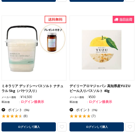
ミネラリア デッドシーバスソルト ナチュ
デイリーアロマジャパン 高知県産YUZU
ラル 5kg（バケツ入り）
ピール入りバスソルト 40g
¥14,500
¥500
メーカー価格
メーカー価格
ログイン後表示
ログイン後表示
BG卸価
BG卸価
ポイント
ポイント
:
(5%)
:
(1%)
(8)
(7)
ログインして購入
ログインして購入