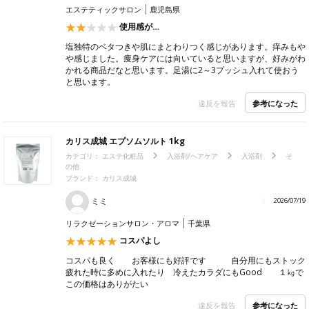
エステティックサロン
鹿児島県
使用感が…
塩独特のベタつきや肌にまとわりつく感じがあります。痒みもや
や感じました。痩身ケアには向いていると思いますが、好みがわ
かれる商品だなと思います。足湯に2～3プッシュ入れて使おう
と思います。
参考になった
違反を報告
カリス成城 エプソムソルト 1kg
カテゴリ：
エステ化粧品
入浴剤/ヘアケア
入浴剤
そ
の他
ブランド：
カリス成城
ミミ
2026/07/19
リラクゼーションサロン・アロマ
千葉県
コスパよし
コスパも良く お客様にも好評です 自分用にもストック
疲れた時に多めに入れたり 冷えたカラダにもGood １㎏で
この価格はありがたい
参考になった
違反を報告