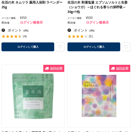
生活の木 ネムリラ 薬用入浴剤 ラベンダー
生活の木 和漢塩湯 エプソムソルトと生姜
25g
（ショウガ）～ほぐれる香りの深呼吸～
30g×1包
¥350
¥500
メーカー価格
メーカー価格
ログイン後表示
ログイン後表示
BG卸価
BG卸価
ポイント
ポイント
:
(4%)
:
(4%)
(4)
(5)
ログインして購入
ログインして購入