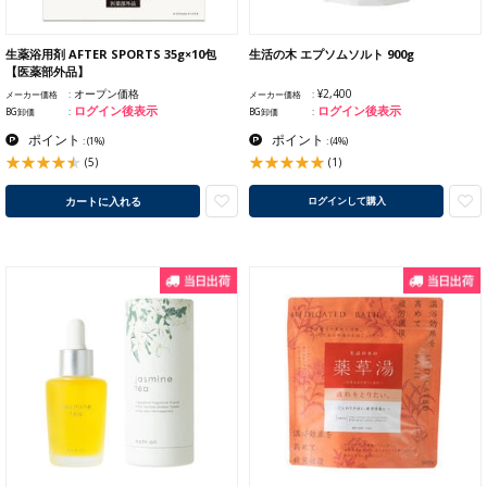
生薬浴用剤 AFTER SPORTS 35g×10包
生活の木 エプソムソルト 900g
【医薬部外品】
オープン価格
¥2,400
メーカー価格
メーカー価格
ログイン後表示
ログイン後表示
BG卸価
BG卸価
ポイント
ポイント
:
(1%)
:
(4%)
(5)
(1)
カートに入れる
ログインして購入