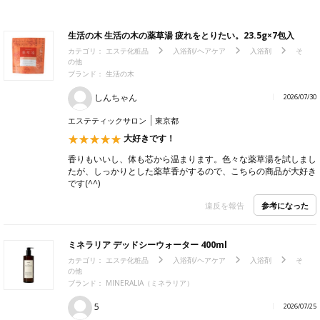
生活の木 生活の木の薬草湯 疲れをとりたい。23.5g×7包入
カテゴリ：
エステ化粧品
入浴剤/ヘアケア
入浴剤
そ
の他
ブランド：
生活の木
しんちゃん
2026/07/30
エステティックサロン
東京都
大好きです！
香りもいいし、体も芯から温まります。色々な薬草湯を試しまし
たが、しっかりとした薬草香がするので、こちらの商品が大好き
です(^^)
参考になった
違反を報告
ミネラリア デッドシーウォーター 400ml
カテゴリ：
エステ化粧品
入浴剤/ヘアケア
入浴剤
そ
の他
ブランド：
MINERALIA（ミネラリア）
5
2026/07/25