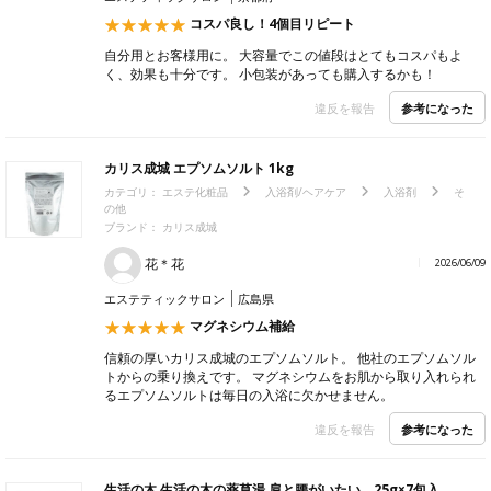
コスパ良し！4個目リピート
自分用とお客様用に。 大容量でこの値段はとてもコスパもよ
く、効果も十分です。 小包装があっても購入するかも！
参考になった
違反を報告
カリス成城 エプソムソルト 1kg
カテゴリ：
エステ化粧品
入浴剤/ヘアケア
入浴剤
そ
の他
ブランド：
カリス成城
花＊花
2026/06/09
エステティックサロン
広島県
マグネシウム補給
信頼の厚いカリス成城のエプソムソルト。 他社のエプソムソル
トからの乗り換えです。 マグネシウムをお肌から取り入れられ
るエプソムソルトは毎日の入浴に欠かせません。
参考になった
違反を報告
生活の木 生活の木の薬草湯 肩と腰がいたい。25g×7包入