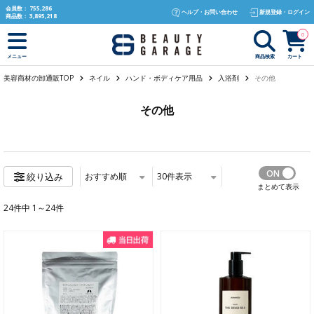
text.skipToContent
text.skipToNavigation
会員数：
755,286
ヘルプ・お問い合わせ
新規登録・ログイン
商品数：
3,895,218
0
商品検索
カート
メニュー
美容商材の卸通販TOP
ネイル
ハンド・ボディケア用品
入浴剤
その他
その他
おすすめ順
30
件表示
絞り込み
まとめて表示
24件中 1～24件