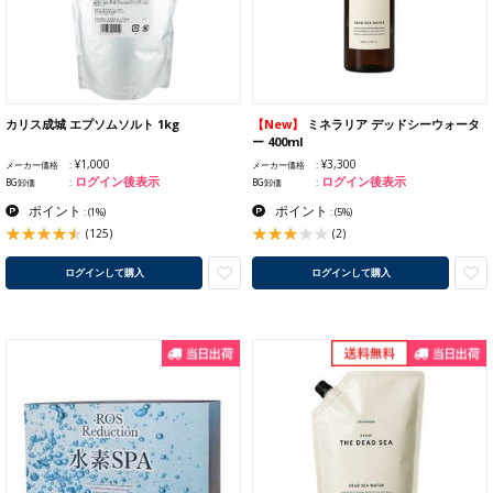
カリス成城 エプソムソルト 1kg
【New】
ミネラリア デッドシーウォータ
ー 400ml
¥1,000
¥3,300
メーカー価格
メーカー価格
ログイン後表示
ログイン後表示
BG卸価
BG卸価
ポイント
ポイント
:
(1%)
:
(5%)
(125)
(2)
ログインして購入
ログインして購入