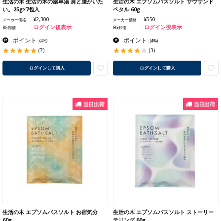
生活の木 生活の木の薬草湯 肩と腰がいた
生活の木 エプソムバスソルト サウザンド
い。25g×7包入
ペタル 60g
¥2,300
¥550
メーカー価格
メーカー価格
ログイン後表示
ログイン後表示
BG卸価
BG卸価
ポイント
ポイント
:
(4%)
:
(4%)
(7)
(3)
ログインして購入
ログインして購入
生活の木 エプソムバスソルト お宿気分
生活の木 エプソムバスソルト ストーリー
60g
テリング 60g