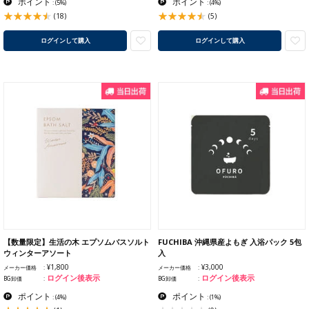
ポイント
ポイント
:
(5%)
:
(4%)
(18)
(5)
ログインして購入
ログインして購入
【数量限定】生活の木 エプソムバスソルト
FUCHIBA 沖縄県産よもぎ 入浴パック 5包
ウィンターアソート
入
¥1,800
¥3,000
メーカー価格
メーカー価格
ログイン後表示
ログイン後表示
BG卸価
BG卸価
ポイント
ポイント
:
(4%)
:
(1%)