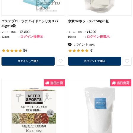
エステプロ・ラボ ハイドロシリカスパ
水素deホットスパ 50g×5包
30g×10袋
¥5,800
¥4,200
メーカー価格
メーカー価格
ログイン後表示
ログイン後表示
BG卸価
BG卸価
ポイント
:
(1%)
(9)
(6)
ログインして購入
ログインして購入