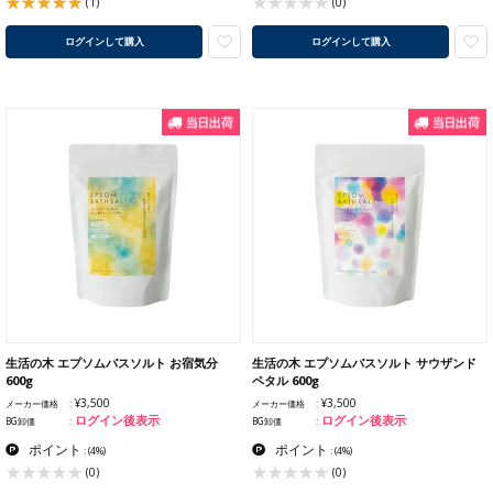
(1)
(0)
ログインして購入
ログインして購入
生活の木 エプソムバスソルト お宿気分
生活の木 エプソムバスソルト サウザンド
600g
ペタル 600g
¥3,500
¥3,500
メーカー価格
メーカー価格
ログイン後表示
ログイン後表示
BG卸価
BG卸価
ポイント
ポイント
:
(4%)
:
(4%)
(0)
(0)