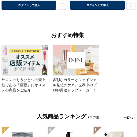
ログインして購入
ログインして購入
おすすめ特集
サロンのもうひとつの売上
多彩なカラーとフェイシャ
柱である「店販」にオスス
ル発想のケア。世界中のプ
メの商品をご紹介
ロ御用達トップメーカー！
人気商品ランキング
(その他)
一覧へ
1
2
3