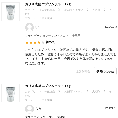
カリス成城 エプソムソルト 1kg
カテゴリ：
エステ化粧品
入浴剤/ヘアケア
入浴剤
そ
の他
ブランド：
カリス成城
リン
2026/07/13
リラクゼーションサロン・アロマ
埼玉県
初めて
こちらのエプソムソルトは初めての購入です。 気温の高い日に
使用したため、普通に汗かいたので効果がよくわかりませんでし
た。 でもこれからは一日中冷房で冷えた体を温めるのにいいか
なと思います。
参考になった
違反を報告
カリス成城 エプソムソルト 1kg
カテゴリ：
エステ化粧品
入浴剤/ヘアケア
入浴剤
そ
の他
ブランド：
カリス成城
みみ
2026/06/11
エステティックサロン
京都府