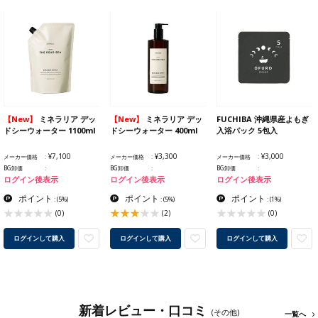
【New】
ミネラリア デッ
【New】
ミネラリア デッ
FUCHIBA 沖縄県産よもぎ
ドシーウォーター 1100ml
ドシーウォーター 400ml
入浴パック 5包入
¥7,100
¥3,300
¥3,000
メーカー価格
メーカー価格
メーカー価格
BG卸価
BG卸価
BG卸価
ログイン後表示
ログイン後表示
ログイン後表示
ポイント
ポイント
ポイント
:
(5%)
:
(5%)
:
(1%)
(0)
(2)
(0)
ログインして購入
ログインして購入
ログインして購入
新着レビュー・口コミ
(その他)
一覧へ