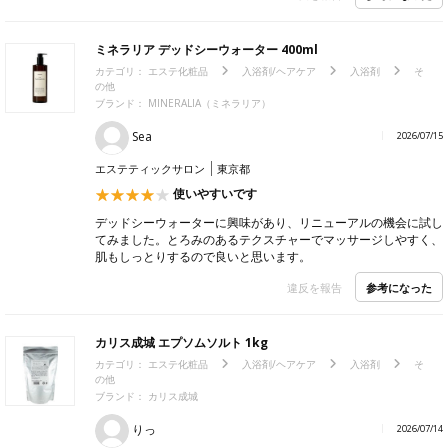
ミネラリア デッドシーウォーター 400ml
カテゴリ：
エステ化粧品
入浴剤/ヘアケア
入浴剤
そ
の他
ブランド：
MINERALIA（ミネラリア）
Sea
2026/07/15
エステティックサロン
東京都
使いやすいです
デッドシーウォーターに興味があり、リニューアルの機会に試し
てみました。とろみのあるテクスチャーでマッサージしやすく、
肌もしっとりするので良いと思います。
参考になった
違反を報告
カリス成城 エプソムソルト 1kg
カテゴリ：
エステ化粧品
入浴剤/ヘアケア
入浴剤
そ
の他
ブランド：
カリス成城
りっ
2026/07/14