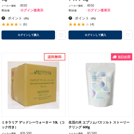
¥550
¥550
メーカー価格
メーカー価格
ログイン後表示
ログイン後表示
BG卸価
BG卸価
ポイント
ポイント
:
(4%)
:
(4%)
(6)
(4)
ログインして購入
ログインして購入
ミネラリア デッドシーウォーター 10L（コ
生活の木 エプソムバスソルト ストーリー
ック付き）
テリング 600g
¥26,500
¥3,500
メーカー価格
メーカー価格