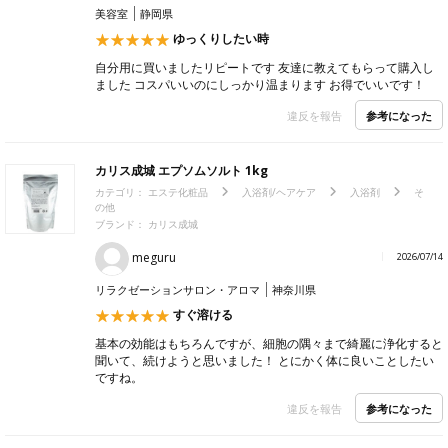
美容室
静岡県
ゆっくりしたい時
自分用に買いましたリピートです 友達に教えてもらって購入し
ました コスパいいのにしっかり温まります お得でいいです！
参考になった
違反を報告
カリス成城 エプソムソルト 1kg
カテゴリ：
エステ化粧品
入浴剤/ヘアケア
入浴剤
そ
の他
ブランド：
カリス成城
meguru
2026/07/14
リラクゼーションサロン・アロマ
神奈川県
すぐ溶ける
基本の効能はもちろんですが、細胞の隅々まで綺麗に浄化すると
聞いて、続けようと思いました！ とにかく体に良いことしたい
ですね。
参考になった
違反を報告