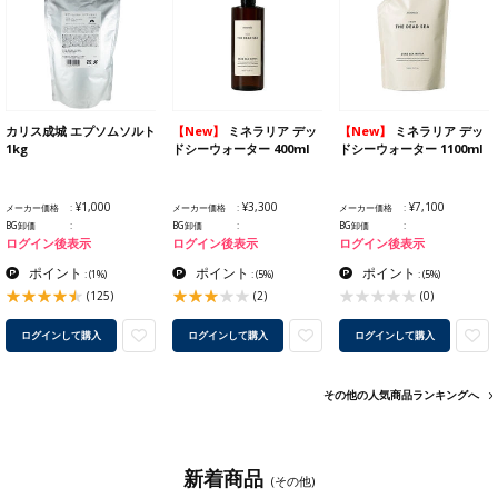
カリス成城 エプソムソルト
【New】
ミネラリア デッ
【New】
ミネラリア デッ
1kg
ドシーウォーター 400ml
ドシーウォーター 1100ml
¥1,000
¥3,300
¥7,100
メーカー価格
メーカー価格
メーカー価格
BG卸価
BG卸価
BG卸価
ログイン後表示
ログイン後表示
ログイン後表示
ポイント
ポイント
ポイント
:
(1%)
:
(5%)
:
(5%)
(125)
(2)
(0)
ログインして購入
ログインして購入
ログインして購入
その他の人気商品ランキングへ
新着商品
(その他)