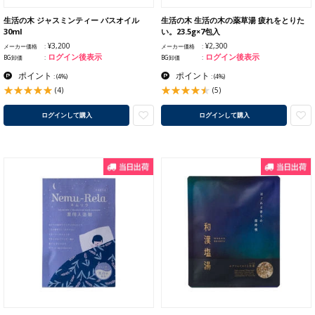
生活の木 ジャスミンティー バスオイル
生活の木 生活の木の薬草湯 疲れをとりた
30ml
い。23.5g×7包入
¥3,200
¥2,300
メーカー価格
メーカー価格
ログイン後表示
ログイン後表示
BG卸価
BG卸価
ポイント
ポイント
:
(4%)
:
(4%)
(4)
(5)
ログインして購入
ログインして購入